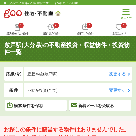
NTTグループ運営の不動産総合サイト goo住宅・不動産
1
0
0
0
最近検索した条件
最近見た物件
保存した条件
お気に入り
敷戸駅(大分県)の不動産投資・収益物件・投資物
件一覧
路線/駅
変更する
豊肥本線(敷戸駅)
条件
変更する
不動産投資(全て)
検索条件を保存
新着メールを受取る
お探しの条件に該当する物件はありませんでした。