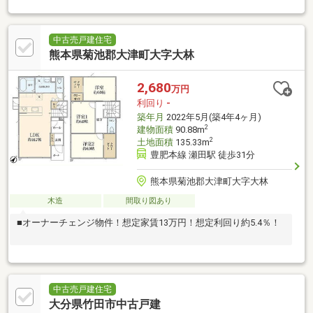
中古売戸建住宅
熊本県菊池郡大津町大字大林
2,680
万円
利回り
-
築年月
2022年5月(築4年4ヶ月)
2
建物面積
90.88m
2
土地面積
135.33m
豊肥本線 瀬田駅 徒歩31分
熊本県菊池郡大津町大字大林
木造
間取り図あり
■オーナーチェンジ物件！想定家賃13万円！想定利回り約5.4％！
中古売戸建住宅
大分県竹田市中古戸建