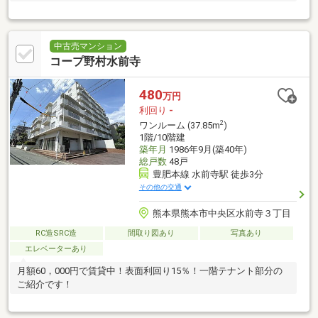
中古売マンション
コープ野村水前寺
480
万円
利回り
-
2
ワンルーム (37.85m
)
1階/10階建
築年月
1986年9月(築40年)
総戸数
48戸
豊肥本線 水前寺駅 徒歩3分
その他の交通
熊本県熊本市中央区水前寺３丁目
RC造SRC造
間取り図あり
写真あり
エレベーターあり
月額60，000円で賃貸中！表面利回り15％！一階テナント部分の
ご紹介です！