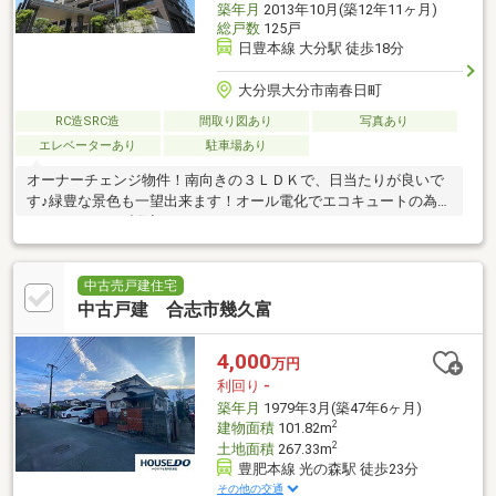
築年月
2013年10月(築12年11ヶ月)
総戸数
125戸
日豊本線 大分駅 徒歩18分
大分県大分市南春日町
RC造SRC造
間取り図あり
写真あり
エレベーターあり
駐車場あり
オーナーチェンジ物件！南向きの３ＬＤＫで、日当たりが良いで
す♪緑豊な景色も一望出来ます！オール電化でエコキュートの為、
日々のコストも削減できます！
中古売戸建住宅
中古戸建 合志市幾久富
4,000
万円
利回り
-
築年月
1979年3月(築47年6ヶ月)
2
建物面積
101.82m
2
土地面積
267.33m
豊肥本線 光の森駅 徒歩23分
その他の交通