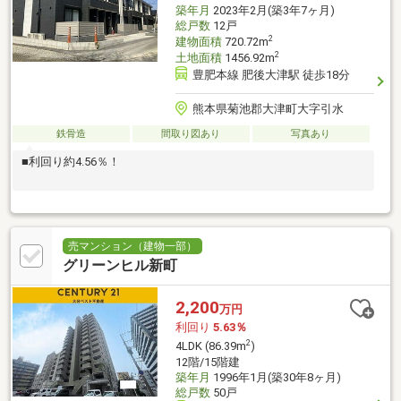
築年月
2023年2月(築3年7ヶ月)
総戸数
12戸
2
建物面積
720.72m
2
土地面積
1456.92m
豊肥本線 肥後大津駅 徒歩18分
熊本県菊池郡大津町大字引水
鉄骨造
間取り図あり
写真あり
■利回り約4.56％！
売マンション（建物一部）
グリーンヒル新町
2,200
万円
利回り
5.63％
2
4LDK (86.39m
)
12階/15階建
築年月
1996年1月(築30年8ヶ月)
総戸数
50戸