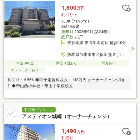
1,800
万円
利回り
-
2
3LDK (71.96m
)
2階/7階建
築年月
2002年9月(築24年)
総戸数
23戸
豊肥本線 東海学園前駅 徒歩10分
熊本県熊本市東区保田窪２丁目
RC造SRC造
間取り図あり
写真あり
エレベーターあり
利回り：6.55% 年間予定賃料収入：118万円 オーナーチェンジ物
件◆帯山西小学校・帯山中学校校区
中古売マンション
アスティオン城崎（オーナーチェンジ）
1,490
万円
利回り
-