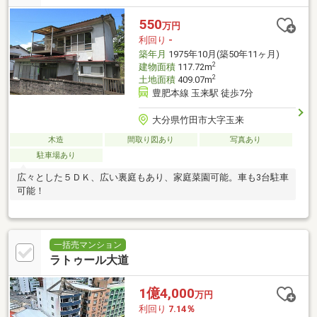
550
万円
利回り
-
築年月
1975年10月(築50年11ヶ月)
2
建物面積
117.72m
2
土地面積
409.07m
豊肥本線 玉来駅 徒歩7分
大分県竹田市大字玉来
木造
間取り図あり
写真あり
駐車場あり
広々とした５ＤＫ、広い裏庭もあり、家庭菜園可能。車も3台駐車
可能！
一括売マンション
ラトゥール大道
1億4,000
万円
利回り
7.14％