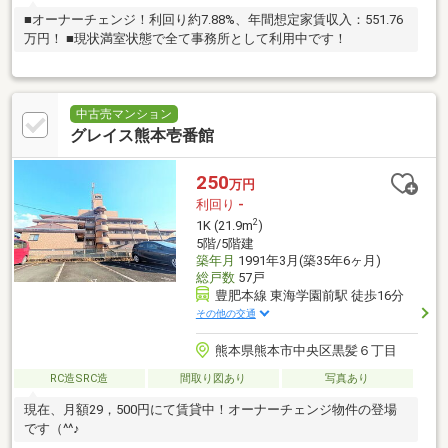
■オーナーチェンジ！利回り約7.88%、年間想定家賃収入：551.76
万円！ ■現状満室状態で全て事務所として利用中です！
中古売マンション
グレイス熊本壱番館
250
万円
利回り
-
2
1K (21.9m
)
5階/5階建
築年月
1991年3月(築35年6ヶ月)
総戸数
57戸
豊肥本線 東海学園前駅 徒歩16分
その他の交通
熊本県熊本市中央区黒髪６丁目
RC造SRC造
間取り図あり
写真あり
現在、月額29，500円にて賃貸中！オーナーチェンジ物件の登場
です（^^♪