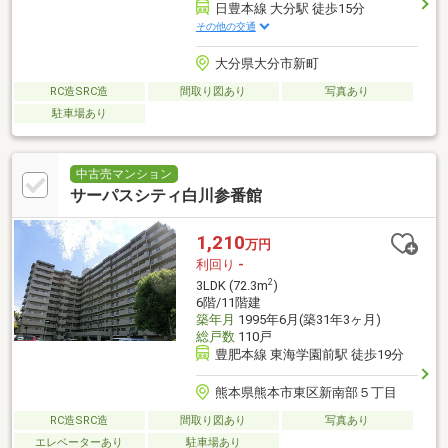
日豊本線 大分駅 徒歩15分
その他の交通
大分県大分市新町
RC造SRC造
間取り図あり
写真あり
駐車場あり
中古売マンション
サーパスシティ白川参番館
1,210
万円
利回り
-
2
3LDK (72.3m
)
6階/11階建
築年月
1995年6月(築31年3ヶ月)
総戸数
110戸
豊肥本線 東海学園前駅 徒歩19分
熊本県熊本市東区新南部５丁目
RC造SRC造
間取り図あり
写真あり
エレベーターあり
駐車場あり