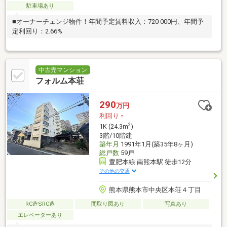
駐車場あり
■オーナーチェンジ物件！年間予定賃料収入：720 000円、年間予
定利回り：2.66%
中古売マンション
フォルム本荘
290
万円
利回り
-
2
1K (24.3m
)
3階/10階建
築年月
1991年1月(築35年8ヶ月)
総戸数
59戸
豊肥本線 南熊本駅 徒歩12分
その他の交通
熊本県熊本市中央区本荘４丁目
RC造SRC造
間取り図あり
写真あり
エレベーターあり