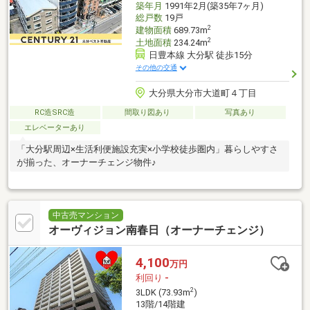
築年月
1991年2月(築35年7ヶ月)
総戸数
19戸
2
建物面積
689.73m
2
土地面積
234.24m
日豊本線 大分駅 徒歩15分
その他の交通
大分県大分市大道町４丁目
RC造SRC造
間取り図あり
写真あり
エレベーターあり
「大分駅周辺×生活利便施設充実×小学校徒歩圏内」暮らしやすさ
が揃った、オーナーチェンジ物件♪
中古売マンション
オーヴィジョン南春日（オーナーチェンジ）
4,100
万円
利回り
-
2
3LDK (73.93m
)
13階/14階建