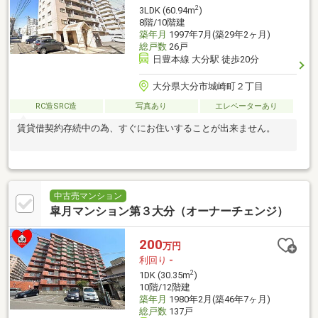
2
3LDK (60.94m
)
8階/10階建
築年月
1997年7月(築29年2ヶ月)
総戸数
26戸
日豊本線 大分駅 徒歩20分
大分県大分市城崎町２丁目
RC造SRC造
写真あり
エレベーターあり
賃貸借契約存続中の為、すぐにお住いすることが出来ません。
中古売マンション
皐月マンション第３大分（オーナーチェンジ）
200
万円
利回り
-
2
1DK (30.35m
)
10階/12階建
築年月
1980年2月(築46年7ヶ月)
総戸数
137戸