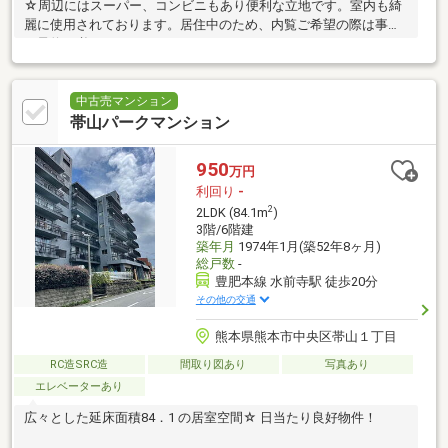
☆周辺にはスーパー、コンビニもあり便利な立地です。室内も綺
麗に使用されております。居住中のため、内覧ご希望の際は事前
に予約が必要となります。
中古売マンション
帯山パークマンション
950
万円
利回り
-
2
2LDK (84.1m
)
3階/6階建
築年月
1974年1月(築52年8ヶ月)
総戸数
-
豊肥本線 水前寺駅 徒歩20分
その他の交通
熊本県熊本市中央区帯山１丁目
RC造SRC造
間取り図あり
写真あり
エレベーターあり
広々とした延床面積84．1 の居室空間☆ 日当たり良好物件！