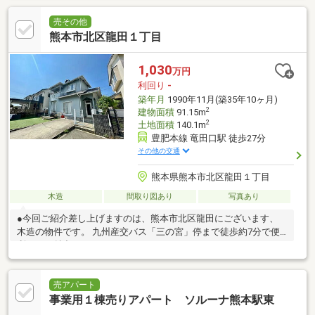
売その他
熊本市北区龍田１丁目
1,030
万円
利回り
-
築年月
1990年11月(築35年10ヶ月)
2
建物面積
91.15m
2
土地面積
140.1m
豊肥本線 竜田口駅 徒歩27分
その他の交通
熊本県熊本市北区龍田１丁目
木造
間取り図あり
写真あり
●今回ご紹介差し上げますのは、熊本市北区龍田にございます、
木造の物件です。 九州産交バス「三の宮」停まで徒歩約7分で便
利なので魅力の一つです！●
売アパート
事業用１棟売りアパート ソルーナ熊本駅東