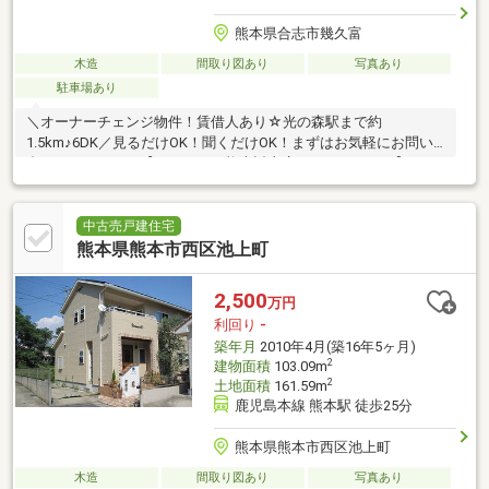
熊本県合志市幾久富
木造
間取り図あり
写真あり
駐車場あり
＼オーナーチェンジ物件！賃借人あり☆光の森駅まで約
1.5km♪6DK／見るだけOK！聞くだけOK！まずはお気軽にお問い
合わせください！【ハウスドゥ熊本託麻店：0120-946-926】
中古売戸建住宅
熊本県熊本市西区池上町
2,500
万円
利回り
-
築年月
2010年4月(築16年5ヶ月)
2
建物面積
103.09m
2
土地面積
161.59m
鹿児島本線 熊本駅 徒歩25分
熊本県熊本市西区池上町
木造
間取り図あり
写真あり