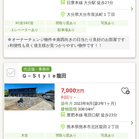
日豊本線 大分駅 徒歩21分
大分県大分市長浜町１丁目
RC造SRC造
間取り図あり
写真あり
エレベーターあり
駐車場あり
☆オーナーチェンジ物件☆南西向きの日当たり良好のお部屋です
♪利便性も良く借主様が見つかりやすい物件です！！
売店舗・事務所
Ｇ－Ｓｔｙｌｅ龍田
7,000
万円
利回り
-
築年月
2023年8月(築3年1ヶ月)
2
建物面積
308.04m
豊肥本線 竜田口駅 徒歩23分
熊本県熊本市北区龍田２丁目
木造
間取り図あり
写真あり