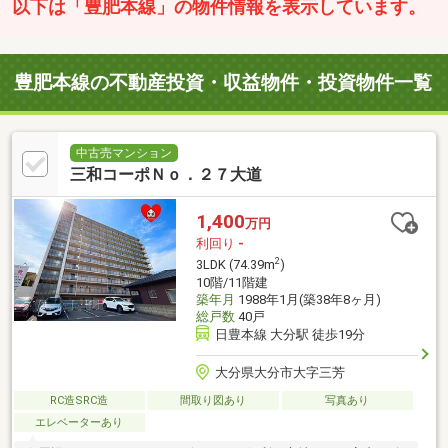
以下は「豊肥本線」の物件情報を表示しています。
豊肥本線の不動産投資・収益物件・投資物件一覧
中古売マンション
三和コーポＮｏ．２７大道
1,400
万円
利回り
-
2
3LDK (74.39m
)
10階/11階建
築年月
1988年1月(築38年8ヶ月)
総戸数
40戸
日豊本線 大分駅 徒歩19分
大分県大分市大字三芳
RC造SRC造
間取り図あり
写真あり
エレベーターあり