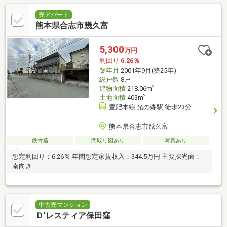
売アパート
熊本県合志市幾久富
5,300
万円
利回り
6.26％
築年月
2001年9月(築25年)
総戸数
8戸
2
建物面積
218.06m
2
土地面積
403m
豊肥本線 光の森駅 徒歩23分
熊本県合志市幾久富
鉄骨造
間取り図あり
写真あり
想定利回り：6.26％ 年間想定家賃収入：344.5万円 主要採光面：
南向き
中古売マンション
Ｄ’レスティア保田窪