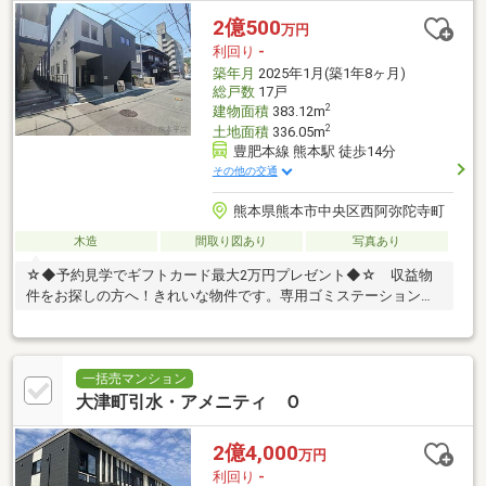
2億500
万円
利回り
-
築年月
2025年1月(築1年8ヶ月)
総戸数
17戸
2
建物面積
383.12m
2
土地面積
336.05m
豊肥本線 熊本駅 徒歩14分
その他の交通
熊本県熊本市中央区西阿弥陀寺町
木造
間取り図あり
写真あり
☆◆予約見学でギフトカード最大2万円プレゼント◆☆ 収益物
件をお探しの方へ！きれいな物件です。専用ゴミステーションが
ございます。
一括売マンション
大津町引水・アメニティ Ｏ
2億4,000
万円
利回り
-