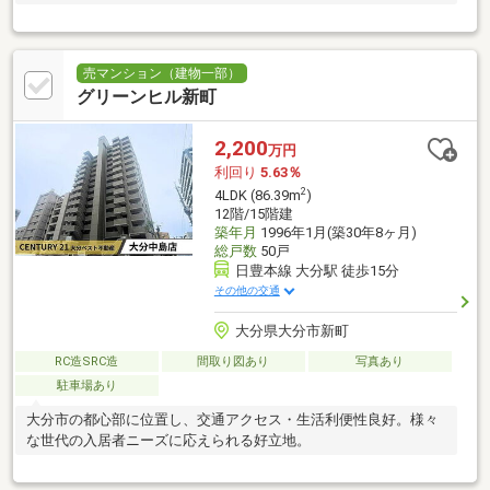
売マンション（建物一部）
グリーンヒル新町
2,200
万円
利回り
5.63％
2
4LDK (86.39m
)
12階/15階建
築年月
1996年1月(築30年8ヶ月)
総戸数
50戸
日豊本線 大分駅 徒歩15分
その他の交通
大分県大分市新町
RC造SRC造
間取り図あり
写真あり
駐車場あり
大分市の都心部に位置し、交通アクセス・生活利便性良好。様々
な世代の入居者ニーズに応えられる好立地。