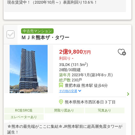
現在賃貸中！（2020年10月～）表面利回り13.6％！
中古売マンション
ＭＪＲ熊本ザ・タワー
2億9,800
万円
利回り
-
2
3SLDK (131.5m
)
28階/30階建
築年月
2023年1月(築3年8ヶ月)
総戸数
230戸
豊肥本線 熊本駅 徒歩6分
その他の交通
熊本県熊本市西区春日３丁目
RC造SRC造
間取り図あり
写真あり
エレベーターあり
☆熊本の最先端がここに集結☆JR熊本駅前に超高層免震タワーが
誕生！