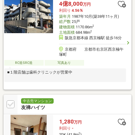
4億8,000
万円
利回り
4.56％
築年月
1987年10月(築38年11ヶ月)
総戸数
25戸
2
建物面積
1170.86m
2
土地面積
684.98m
阪急京都本線 西京極駅 徒歩16分
京都府 京都市右京区西京極午
塚町
RC造SRC造
写真あり
■１階店舗は歯科クリニックが営業中
中古売マンション
友禅ハイツ
1,280
万円
利回り
-
2
2DK (41.8m
)