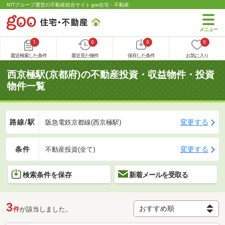
NTTグループ運営の不動産総合サイト goo住宅・不動産
1
0
0
0
最近検索した条件
最近見た物件
保存した条件
お気に入り
西京極駅(京都府)の不動産投資・収益物件・投資
物件一覧
路線/駅
変更する
阪急電鉄京都線(西京極駅)
条件
変更する
不動産投資(全て)
検索条件を保存
新着メールを受取る
3
件
が該当しました。