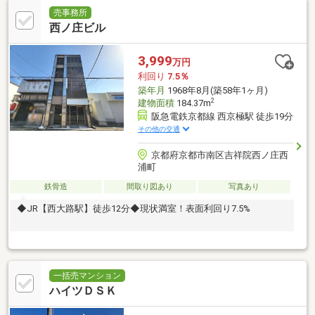
売事務所
西ノ庄ビル
3,999
万円
利回り
7.5％
築年月
1968年8月(築58年1ヶ月)
2
建物面積
184.37m
阪急電鉄京都線 西京極駅 徒歩19分
その他の交通
京都府京都市南区吉祥院西ノ庄西
浦町
鉄骨造
間取り図あり
写真あり
◆JR【西大路駅】徒歩12分◆現状満室！表面利回り7.5%
一括売マンション
ハイツＤＳＫ