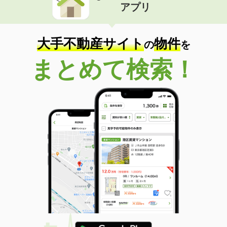
アプリ
大手不動産サイト
物件
の
を
まとめて検索！