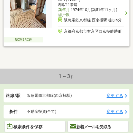
8階/11階建
築年月
1974年10月(築51年11ヶ月)
総戸数
-
阪急電鉄京都線 西京極駅 徒歩5分
京都府京都市右京区西京極畔勝町
RC造SRC造
1～3
件
路線/駅
変更する
阪急電鉄京都線(西京極駅)
条件
変更する
不動産投資(全て)
検索条件を保存
新着メールを受取る