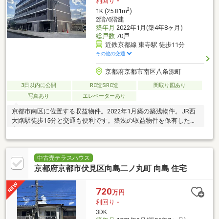
利回り
-
2
1K (25.81m
)
2階/6階建
築年月
2022年1月(築4年8ヶ月)
総戸数
70戸
近鉄京都線 東寺駅 徒歩11分
その他の交通
京都府京都市南区八条源町
3日以内に公開
RC造SRC造
間取り図あり
写真あり
エレベーターあり
京都市南区に位置する収益物件。2022年1月築の築浅物件。JR西
大路駅徒歩15分と交通も便利です。築浅の収益物件を保有したい
方におすすめです。
中古売テラスハウス
京都府京都市伏見区向島二ノ丸町 向島 住宅
720
万円
利回り
-
3DK