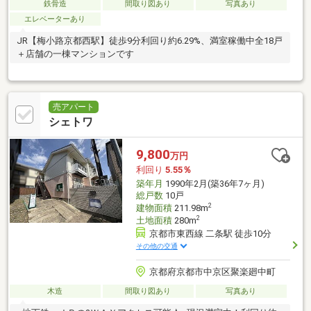
鉄骨造
間取り図あり
写真あり
エレベーターあり
JR【梅小路京都西駅】徒歩9分利回り約6.29%、満室稼働中全18戸
＋店舗の一棟マンションです
売アパート
シェトワ
9,800
万円
利回り
5.55％
築年月
1990年2月(築36年7ヶ月)
総戸数
10戸
2
建物面積
211.98m
2
土地面積
280m
京都市東西線 二条駅 徒歩10分
その他の交通
京都府京都市中京区聚楽廻中町
木造
間取り図あり
写真あり