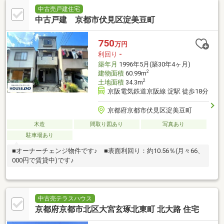
中古売戸建住宅
中古戸建 京都市伏見区淀美豆町
750
万円
利回り
-
築年月
1996年5月(築30年4ヶ月)
2
建物面積
60.99m
2
土地面積
34.3m
京阪電気鉄道京阪線 淀駅 徒歩18分
京都府京都市伏見区淀美豆町
木造
間取り図あり
写真あり
駐車場あり
■オーナーチェンジ物件です♪ ■表面利回り：約10.56％(月々66、
000円で賃貸中)です♪
中古売テラスハウス
京都府京都市北区大宮玄琢北東町 北大路 住宅