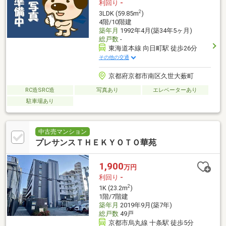
利回り
-
2
3LDK (59.85m
)
4階/10階建
築年月
1992年4月(築34年5ヶ月)
総戸数
-
東海道本線 向日町駅 徒歩26分
その他の交通
京都府京都市南区久世大薮町
RC造SRC造
写真あり
エレベーターあり
駐車場あり
中古売マンション
プレサンスＴＨＥＫＹＯＴＯ華苑
1,900
万円
利回り
-
2
1K (23.2m
)
1階/7階建
築年月
2019年9月(築7年)
総戸数
49戸
京都市烏丸線 十条駅 徒歩5分