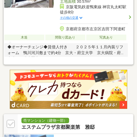
2
土地面積
30.57m
京阪電気鉄道鴨東線 神宮丸太町駅
徒歩8分
その他の交通
京都府京都市左京区吉田下阿達町
木造
間取り図あり
写真あり
◆オーナーチェンジ◆賃借人付き ２０２５年１１月内装リフ
ォーム 鴨川河川敷まで約4分 京大・府立大学 京大病院・府立
病院など徒歩圏内！
売マンション（建物一部）
エステムプラザ京都聚楽第 雅邸