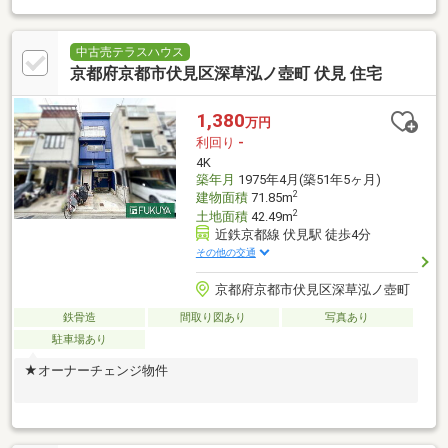
中古売テラスハウス
京都府京都市伏見区深草泓ノ壺町 伏見 住宅
1,380
万円
利回り
-
4K
築年月
1975年4月(築51年5ヶ月)
2
建物面積
71.85m
2
土地面積
42.49m
近鉄京都線 伏見駅 徒歩4分
その他の交通
京都府京都市伏見区深草泓ノ壺町
鉄骨造
間取り図あり
写真あり
駐車場あり
★オーナーチェンジ物件