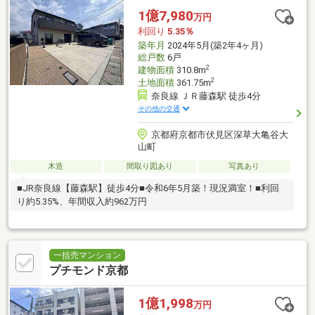
1億7,980
万円
利回り
5.35％
築年月
2024年5月(築2年4ヶ月)
総戸数
6戸
2
建物面積
310.8m
2
土地面積
361.75m
奈良線 ＪＲ藤森駅 徒歩4分
その他の交通
京都府京都市伏見区深草大亀谷大
山町
木造
間取り図あり
写真あり
■JR奈良線【藤森駅】徒歩4分■令和6年5月築！現況満室！■利回
り約5.35%、年間収入約962万円
一括売マンション
プチモンド京都
1億1,998
万円