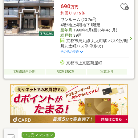
690
万円
利回り
8.15％
2
ワンルーム (20.7m
)
4階/地上4階地下1階建
築年月
1990年5月(築36年4ヶ月)
総戸数
39戸
京都市烏丸線 丸太町駅 バス9分/堀
川丸太町バス停 停歩8分
その他の交通
京都市上京区菊屋町
1週間以内公開
RC造SRC造
写真あり
中古売マンション