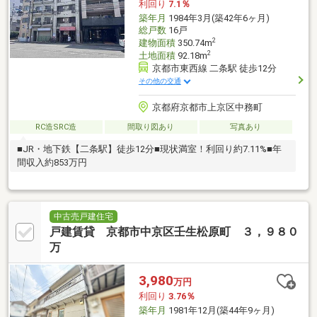
利回り
7.1％
築年月
1984年3月(築42年6ヶ月)
総戸数
16戸
2
建物面積
350.74m
2
土地面積
92.18m
京都市東西線 二条駅 徒歩12分
その他の交通
京都府京都市上京区中務町
RC造SRC造
間取り図あり
写真あり
■JR・地下鉄【二条駅】徒歩12分■現状満室！利回り約7.11%■年
間収入約853万円
中古売戸建住宅
戸建賃貸 京都市中京区壬生松原町 ３，９８０
万
3,980
万円
利回り
3.76％
築年月
1981年12月(築44年9ヶ月)