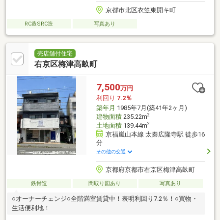
京都市北区衣笠東開キ町
RC造SRC造
写真あり
売店舗付住宅
右京区梅津高畝町
7,500
万円
利回り
7.2％
築年月
1985年7月(築41年2ヶ月)
2
建物面積
235.22m
2
土地面積
139.44m
京福嵐山本線 太秦広隆寺駅 徒歩16
分
その他の交通
京都府京都市右京区梅津高畝町
鉄骨造
間取り図あり
写真あり
○オーナーチェンジ○全階満室賃貸中！表明利回り7.2％！○買物・
生活便利地！