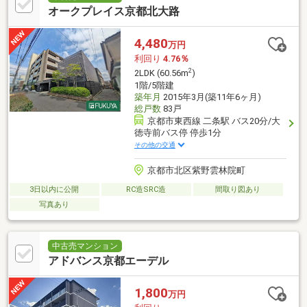
オークプレイス京都北大路
4,480
万円
利回り
4.76％
2
2LDK (60.56m
)
1階/5階建
築年月
2015年3月(築11年6ヶ月)
総戸数
83戸
京都市東西線 二条駅 バス20分/大
徳寺前バス停 停歩1分
その他の交通
京都市北区紫野雲林院町
3日以内に公開
RC造SRC造
間取り図あり
写真あり
中古売マンション
アドバンス京都エーデル
1,800
万円