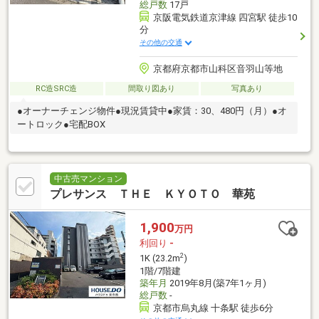
総戸数
17戸
京阪電気鉄道京津線 四宮駅 徒歩10
分
その他の交通
京都府京都市山科区音羽山等地
RC造SRC造
間取り図あり
写真あり
●オーナーチェンジ物件●現況賃貸中●家賃：30、480円（月）●オ
ートロック●宅配BOX
中古売マンション
プレサンス ＴＨＥ ＫＹＯＴＯ 華苑
1,900
万円
利回り
-
2
1K (23.2m
)
1階/7階建
築年月
2019年8月(築7年1ヶ月)
総戸数
-
京都市烏丸線 十条駅 徒歩6分