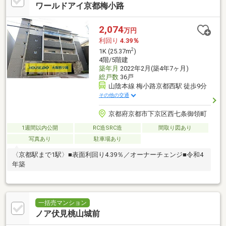
ワールドアイ京都梅小路
2,074
万円
利回り
4.39％
2
1K (25.37m
)
4階/5階建
築年月
2022年2月(築4年7ヶ月)
総戸数
36戸
山陰本線 梅小路京都西駅 徒歩9分
その他の交通
京都府京都市下京区西七条御領町
1週間以内公開
RC造SRC造
間取り図あり
写真あり
駐車場あり
〈京都駅まで1駅〉■表面利回り4.39％／オーナーチェンジ■令和4
年築
一括売マンション
ノア伏見桃山城前