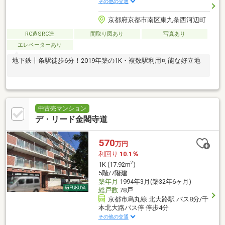
その他の交通
京都府京都市南区東九条西河辺町
RC造SRC造
間取り図あり
写真あり
エレベーターあり
地下鉄十条駅徒歩6分！2019年築の1K・複数駅利用可能な好立地
中古売マンション
デ・リード金閣寺道
570
万円
利回り
10.1％
2
1K (17.92m
)
5階/7階建
築年月
1994年3月(築32年6ヶ月)
総戸数
78戸
京都市烏丸線 北大路駅 バス8分/千
本北大路バス停 停歩4分
その他の交通