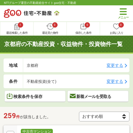
NTTグループ運営の不動産総合サイト goo住宅・不動産
1
0
0
0
最近検索した条件
最近見た物件
保存した条件
お気に入り
京都府の不動産投資・収益物件・投資物件一覧
地域
変更する
京都府
条件
変更する
不動産投資(全て)
検索条件を保存
新着メールを受取る
259
件
が該当しました。
中古売マンション