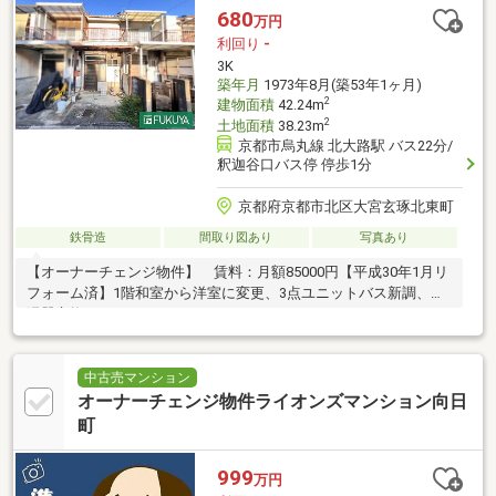
680
万円
利回り
-
3K
築年月
1973年8月(築53年1ヶ月)
2
建物面積
42.24m
2
土地面積
38.23m
京都市烏丸線 北大路駅 バス22分/
釈迦谷口バス停 停歩1分
京都府京都市北区大宮玄琢北東町
鉄骨造
間取り図あり
写真あり
【オーナーチェンジ物件】 賃料：月額85000円【平成30年1月リ
フォーム済】1階和室から洋室に変更、3点ユニットバス新調、給
湯器交換
中古売マンション
オーナーチェンジ物件ライオンズマンション向日
町
999
万円