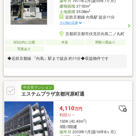
築年月
1971年2月(築55年7ヶ月)
2
建物面積
37.92m
2
土地面積
35.08m
近鉄京都線 向島駅 徒歩11分
その他の交通
京都府京都市伏見区向島二ノ丸町
3日以内に公開
木造
間取り図あり
写真あり
◆近鉄京都線 『向島』駅まで徒歩 約11分◆収益物件です
中古売マンション
エステムプラザ京都河原町通
4,110
万円
利回り
-
2
1SDK (42.43m
)
5階/5階建
築年月
2010年1月(築16年8ヶ月)