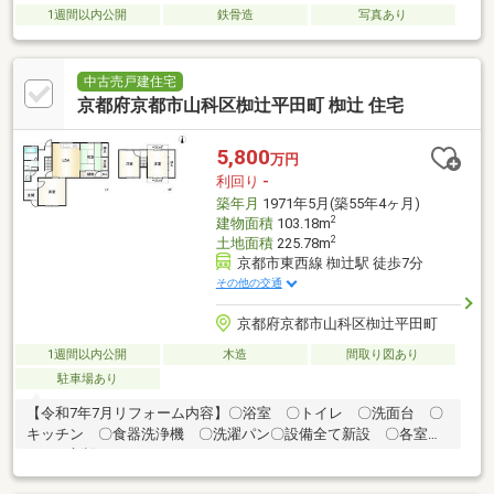
1週間以内公開
鉄骨造
写真あり
中古売戸建住宅
京都府京都市山科区椥辻平田町 椥辻 住宅
5,800
万円
利回り
-
築年月
1971年5月(築55年4ヶ月)
2
建物面積
103.18m
2
土地面積
225.78m
京都市東西線 椥辻駅 徒歩7分
その他の交通
京都府京都市山科区椥辻平田町
1週間以内公開
木造
間取り図あり
駐車場あり
【令和7年7月リフォーム内容】〇浴室 〇トイレ 〇洗面台 〇
キッチン 〇食器洗浄機 〇洗濯パン〇設備全て新設 〇各室ク
ーラー新設