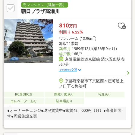
売マンション（建物一部）
朝日プラザ高瀬川
810
万円
利回り
6.22％
2
ワンルーム (13.96m
)
3階/11階建
築年月
1989年12月(築36年9ヶ月)
総戸数
168戸
京阪電気鉄道京阪線 清水五条駅 徒
歩7分
その他の交通
京都府京都市下京区西木屋町通上
ノ口下る梅湊町
RC造SRC造
間取り図あり
写真あり
エレベーターあり
駐車場あり
●オーナーチェンジ●現況賃貸中●家賃42、000円（月）●高瀬川面
す●周辺施設充実