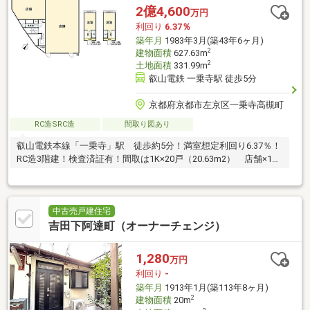
2億4,600
万円
利回り
6.37％
築年月
1983年3月(築43年6ヶ月)
2
建物面積
627.63m
2
土地面積
331.99m
叡山電鉄 一乗寺駅 徒歩5分
京都府京都市左京区一乗寺高槻町
RC造SRC造
間取り図あり
叡山電鉄本線「一乗寺」駅 徒歩約5分！満室想定利回り6.37％！
RC造3階建！検査済証有！間取は1K×20戸（20.63m2） 店舗×1
戸！
中古売戸建住宅
吉田下阿達町（オーナーチェンジ）
1,280
万円
利回り
-
築年月
1913年1月(築113年8ヶ月)
2
建物面積
20m