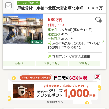
中古売戸建住宅
戸建賃貸 京都市北区大宮玄琢北東町 ６８０万
680
万円
利回り
15％
築年月
1973年8月(築53年1ヶ月)
2
建物面積
42.24m
2
土地面積
38.23m
京都市烏丸線 北大路駅 バス22分/
釈迦谷口バス停 停歩1分
京都市北区大宮玄琢北東町
鉄骨造
間取り図あり
写真あり