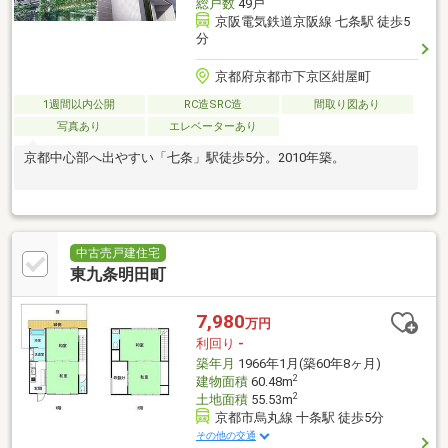
総戸数
49戸
京阪電気鉄道京阪線 七条駅 徒歩5
分
京都府京都市下京区紺屋町
1週間以内公開
RC造SRC造
間取り図あり
写真あり
エレベーターあり
京都中心部へ出やすい「七条」駅徒歩5分。2010年築。
中古売戸建住宅
東九条明田町
7,980
万円
利回り
-
築年月
1966年1月(築60年8ヶ月)
2
建物面積
60.48m
2
土地面積
55.53m
京都市烏丸線 十条駅 徒歩5分
その他の交通