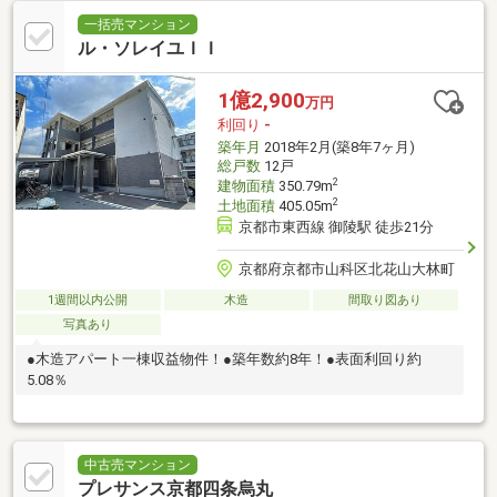
一括売マンション
ル・ソレイユＩＩ
1億2,900
万円
利回り
-
築年月
2018年2月(築8年7ヶ月)
総戸数
12戸
2
建物面積
350.79m
2
土地面積
405.05m
京都市東西線 御陵駅 徒歩21分
京都府京都市山科区北花山大林町
1週間以内公開
木造
間取り図あり
写真あり
●木造アパート一棟収益物件！●築年数約8年！●表面利回り約
5.08％
中古売マンション
プレサンス京都四条烏丸