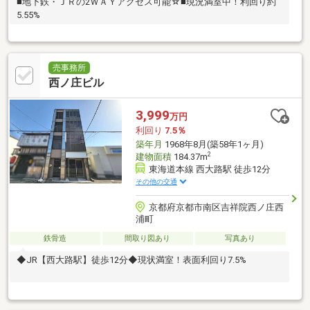
■地下鉄・ＪＲの2ＷＡＹアクセス可能☆■現況満室中！利回り約
5.55%
売事務所
西ノ庄ビル
3,999
万円
利回り
7.5％
築年月
1968年8月(築58年1ヶ月)
2
建物面積
184.37m
東海道本線 西大路駅 徒歩12分
その他の交通
京都府京都市南区吉祥院西ノ庄西
浦町
鉄骨造
間取り図あり
写真あり
◆JR【西大路駅】徒歩12分◆現状満室！表面利回り7.5%