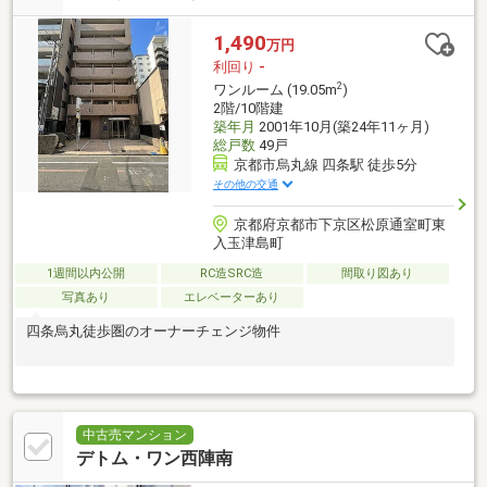
1,490
万円
利回り
-
2
ワンルーム (19.05m
)
2階/10階建
築年月
2001年10月(築24年11ヶ月)
総戸数
49戸
京都市烏丸線 四条駅 徒歩5分
その他の交通
京都府京都市下京区松原通室町東
入玉津島町
1週間以内公開
RC造SRC造
間取り図あり
写真あり
エレベーターあり
四条烏丸徒歩圏のオーナーチェンジ物件
中古売マンション
デトム・ワン西陣南