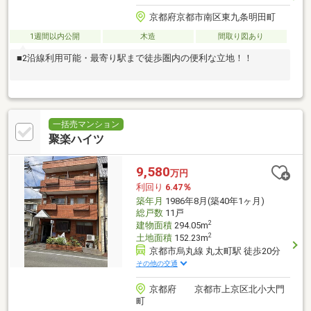
京都府京都市南区東九条明田町
1週間以内公開
木造
間取り図あり
■2沿線利用可能・最寄り駅まで徒歩圏内の便利な立地！！
一括売マンション
聚楽ハイツ
9,580
万円
利回り
6.47％
築年月
1986年8月(築40年1ヶ月)
総戸数
11戸
2
建物面積
294.05m
2
土地面積
152.23m
京都市烏丸線 丸太町駅 徒歩20分
その他の交通
京都府 京都市上京区北小大門
町