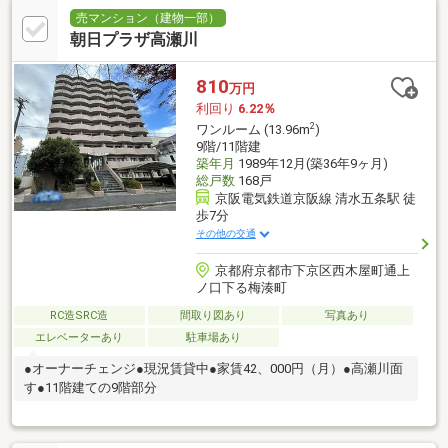
売マンション（建物一部）
朝日プラザ高瀬川
810
万円
利回り
6.22％
2
ワンルーム (13.96m
)
9階/11階建
築年月
1989年12月(築36年9ヶ月)
総戸数
168戸
京阪電気鉄道京阪線 清水五条駅 徒
歩7分
その他の交通
京都府京都市下京区西木屋町通上
ノ口下る梅湊町
RC造SRC造
間取り図あり
写真あり
エレベーターあり
駐車場あり
●オーナーチェンジ●現況賃貸中●家賃42、000円（月）●高瀬川面
す●11階建ての9階部分