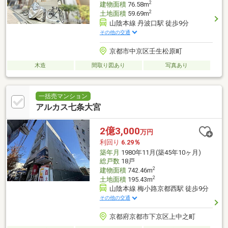
2
建物面積
76.58m
2
土地面積
59.69m
山陰本線 丹波口駅 徒歩9分
その他の交通
京都市中京区壬生松原町
木造
間取り図あり
写真あり
一括売マンション
アルカス七条大宮
2億3,000
万円
利回り
6.29％
築年月
1980年11月(築45年10ヶ月)
総戸数
18戸
2
建物面積
742.46m
2
土地面積
195.43m
山陰本線 梅小路京都西駅 徒歩9分
その他の交通
京都府京都市下京区上中之町