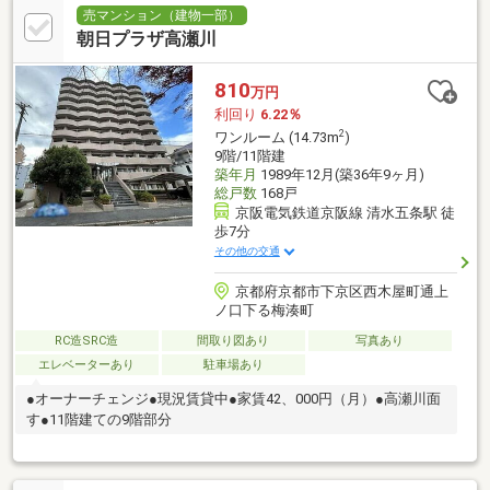
売マンション（建物一部）
朝日プラザ高瀬川
810
万円
利回り
6.22％
2
ワンルーム (14.73m
)
9階/11階建
築年月
1989年12月(築36年9ヶ月)
総戸数
168戸
京阪電気鉄道京阪線 清水五条駅 徒
歩7分
その他の交通
京都府京都市下京区西木屋町通上
ノ口下る梅湊町
RC造SRC造
間取り図あり
写真あり
エレベーターあり
駐車場あり
●オーナーチェンジ●現況賃貸中●家賃42、000円（月）●高瀬川面
す●11階建ての9階部分