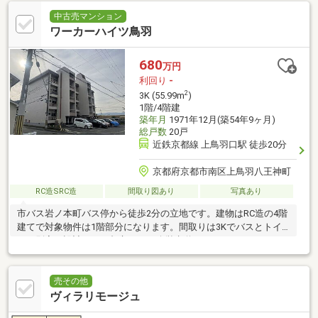
中古売マンション
ワーカーハイツ鳥羽
680
万円
利回り
-
2
3K (55.99m
)
1階/4階建
築年月
1971年12月(築54年9ヶ月)
総戸数
20戸
近鉄京都線 上鳥羽口駅 徒歩20分
京都府京都市南区上鳥羽八王神町
RC造SRC造
間取り図あり
写真あり
市バス岩ノ本町バス停から徒歩2分の立地です。建物はRC造の4階
建てで対象物件は1階部分になります。間取りは3Kでバスとトイ
レが別室の設計です。都市ガスや公営水道などのライフラインも
整っています。
売その他
ヴィラリモージュ