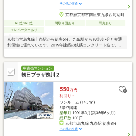
その他の交通
京都府京都市南区東九条西河辺町
RC造SRC造
間取り図あり
写真あり
エレベーターあり
京都市営烏丸線十条駅から徒歩6分、九条駅からも徒歩7分と交通
利便性に優れています。2019年建築の鉄筋コンクリート造で、南
向きの専用庭とテラスを設けており、バス・トイレ別で洗面所も
独立しています。
中古売マンション
朝日プラザ鴨川２
550
万円
利回り
-
2
ワンルーム (14.3m
)
3階/7階建
築年月
1991年3月(築35年6ヶ月)
総戸数
103戸
京都市烏丸線 九条駅 徒歩8分
その他の交通