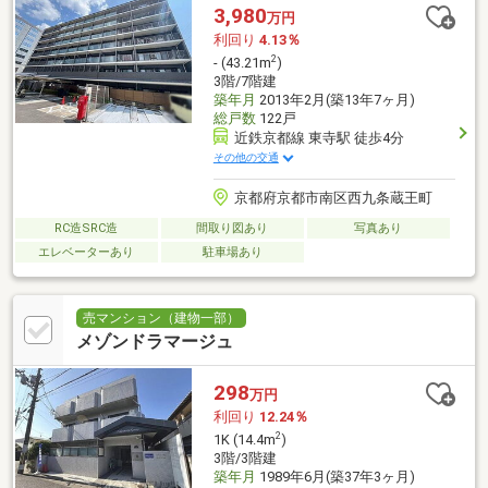
3,980
万円
利回り
4.13％
2
- (43.21m
)
3階/7階建
築年月
2013年2月(築13年7ヶ月)
総戸数
122戸
近鉄京都線 東寺駅 徒歩4分
その他の交通
京都府京都市南区西九条蔵王町
RC造SRC造
間取り図あり
写真あり
エレベーターあり
駐車場あり
売マンション（建物一部）
メゾンドラマージュ
298
万円
利回り
12.24％
2
1K (14.4m
)
3階/3階建
築年月
1989年6月(築37年3ヶ月)