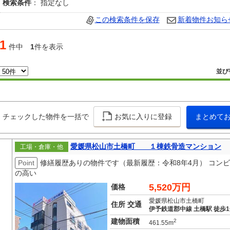
検索条件
： 指定なし
この検索条件を保存
新着物件お知ら
1
件中
1
件を表示
並び
チェックした物件を一括で
お気に入りに登録
まとめて
愛媛県松山市土橋町 １棟鉄骨造マンション
工場・倉庫・他
Point
修繕履歴ありの物件です（最新履歴：令和8年4月） コン
の高い
5,520万円
価格
愛媛県松山市土橋町
住所 交通
伊予鉄道郡中線 土橋駅 徒歩
建物面積
2
461.55m