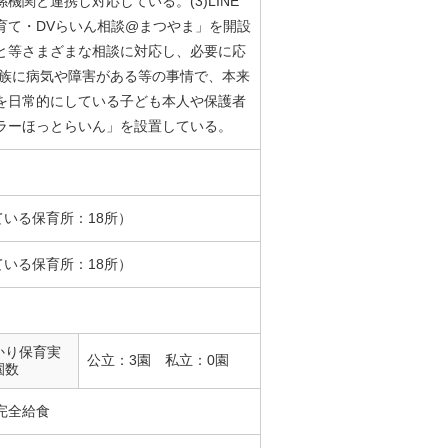
関と連携し対応している。(3)LINE
育て・DVらいん相談@まつやま」を開設
と等さまざまな相談に対応し、必要に応
家族に病気や障害がある等の事情で、本来
を日常的にしている子ども本人や保護者
ラーほっとらいん」を設置している。
ている保育所：18所）
ている保育所：18所）
かり保育実
公立：3園 私立：0園
園数
完全給食