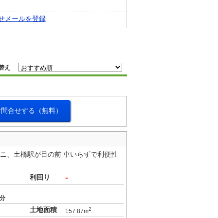
せメールを登録
替え
お問合せする（無料）
ビニ、土橋駅が目の前 車いらずで利便性
-
利回り
1分
土地面積
2
157.87m