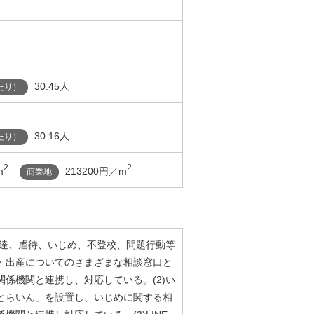
30.45人
たり）
30.16人
たり）
2
2
m
213200円／m
商業地
発達、虐待、いじめ、不登校、問題行動等
・出産についてのさまざまな相談窓口と
係機関と連携し、対応している。(2)い
とらいん」を設置し、いじめに関する相