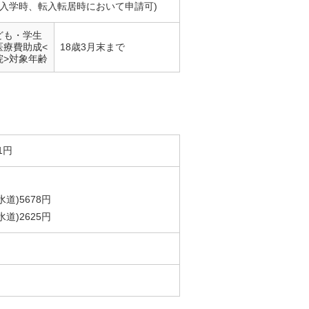
入学時、転入転居時において申請可)
ども・学生
医療費助成<
18歳3月末まで
院>対象年齢
1円
道)5678円
道)2625円