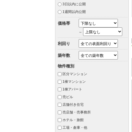
3日以内に公開
1週間以内公開
価格帯
～
利回り
築年数
物件種別
区分マンション
1棟マンション
1棟アパート
売ビル
店舗付き住宅
売店舗・売事務所
ホテル・旅館
工場・倉庫・他