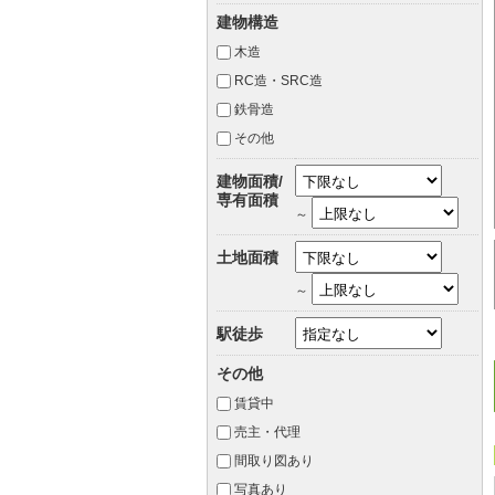
建物構造
木造
RC造・SRC造
鉄骨造
その他
建物面積/
専有面積
～
土地面積
～
駅徒歩
その他
賃貸中
売主・代理
間取り図あり
写真あり