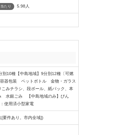
5.98人
人当たり
分別10種【中島地域】9分別12種〔可燃
容器包装 ペットボトル 金物・ガラス
りこみチラシ、段ボール、紙パック、本
み 水銀ごみ 【中島地域のみ】びん
：使用済小型家電
[要件あり。市内全域])