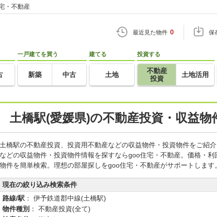
住宅・不動産
0
最近見た物件
保
一戸建てを買う
建てる
投資する
不動産
古
新築
中古
土地
土地活用
投資
土橋駅(愛媛県)の不動産投資・収益物
土橋駅の不動産投資、投資用不動産などの収益物件・投資物件をご紹介
などの収益物件・投資物件情報を探すならgoo住宅・不動産。価格・
物件を簡単検索。理想の部屋探しをgoo住宅・不動産がサポートします
現在の絞り込み検索条件
路線/駅
： 伊予鉄道郡中線(土橋駅)
物件種別
： 不動産投資(全て)