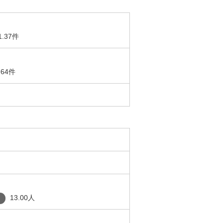
1.37件
.64件
13.00人
り