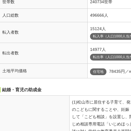
世帯数
240734世帯
人口総数
496666人
15124人
転入者数
転入率（人口1000人当
14977人
転出者数
転出率（人口1000人当
土地平均価格
78435円／
住宅地
結婚・育児の助成金
(1)松山市に居住する子育て、
のこどもに関することや、妊娠
して「こども相談」を設置し、関
じめ相談専用電話「いじめほっ