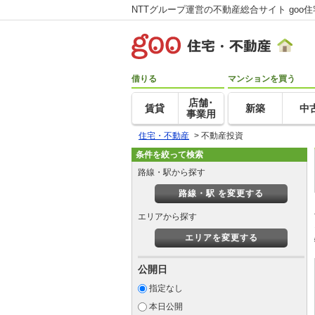
NTTグループ運営の不動産総合サイト goo
借りる
マンションを買う
店舗･
賃貸
新築
中
事業用
住宅・不動産
>
不動産投資
条件を絞って検索
路線・駅から探す
路線・駅 を変更する
エリアから探す
エリアを変更する
公開日
指定なし
本日公開