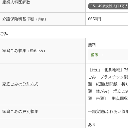
産婦人科医師数
15～49歳女性人口1万
介護保険料基準額
6650円
（月額）
ごみ
無料
家庭ごみ収集
（可燃ごみ）
備考
-
【松山・北条地域】7
ごみ プラスチック製
家庭ごみの分別方式
類 紙類(新聞紙・折
類・雑がみ) 埋立ご
類 缶類〕 拠点回収
家庭ごみの戸別収集
一部実施(ふれあい収集
あり