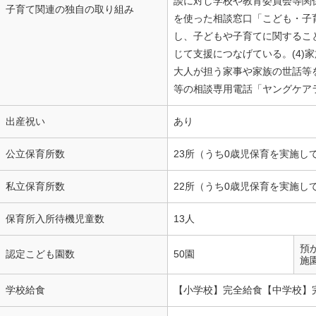
談に対し学校や教育委員会等関係機
子育て関連の独自の取り組み
を使った相談窓口「こども・子
し、子どもや子育てに関するこ
じて支援につなげている。(4)
大人が担う家事や家族の世話等
等の相談専用電話「ヤングケア
出産祝い
あり
公立保育所数
23所（うち0歳児保育を実施し
私立保育所数
22所（うち0歳児保育を実施し
保育所入所待機児童数
13人
預
認定こども園数
50園
施
学校給食
【小学校】完全給食【中学校】