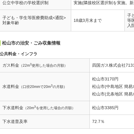
公立中学校の学校選択制
実施(隣接校区選択制を実施。新
子
子ども・学生等医療費助成<通院>
18歳3月末まで
等
対象年齢
入
松山市の治安・ごみ収集情報
公共料金・インフラ
3
ガス料金
四国ガス株式会社713
（22m
使用した場合の月額）
松山市3170円
3
水道料金
松山市(中島地区 簡易水
（口径20mmで20m
の月額）
松山市(北条地区 簡易水
3
下水道料金
松山市3385円
（20m
を使用した場合の月額）
下水道普及率
72.7％