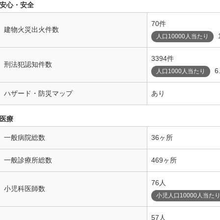
安心・安全
70件
建物火災出火件数
人口10000人当たり
3394件
刑法犯認知件数
6
人口1000人当たり
ハザード・防災マップ
あり
医療
一般病院総数
36ヶ所
一般診療所総数
469ヶ所
76人
小児科医師数
小児人口10000人当た
57人