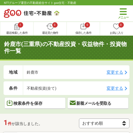
NTTグループ運営の不動産総合サイト goo住宅・不動産
1
0
0
0
最近検索した条件
最近見た物件
保存した条件
お気に入り
鈴鹿市(三重県)の不動産投資・収益物件・投資物
件一覧
地域
変更する
鈴鹿市
条件
変更する
不動産投資(全て)
検索条件を保存
新着メールを受取る
1
件
が該当しました。