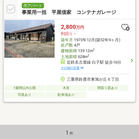
売アパート
事業用一括 平屋借家 コンテナガレージ
2,800
万円
利回り
-
築年月
1973年12月(築52年9ヶ月)
総戸数
4戸
2
建物面積
139.12m
2
土地面積
628m
近鉄名古屋線 白子駅 徒歩16分
その他の交通
三重県鈴鹿市東旭が丘６丁目
1週間以内公開
木造
間取り図あり
写真あり
駐車場あり
1
件