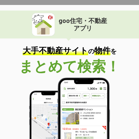
goo住宅・不動産
アプリ
大手不動産サイト
物件
の
を
まとめて検索！