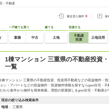
住宅・不動産
0
最近見た物件
保
一戸建てを買う
建てる
投資する
不動産
古
新築
中古
土地
土地活用
投資
1棟マンション 三重県の不動産投資
一覧
1棟マンション 三重県の不動産投資、投資用不動産などの収益物件・
ョン・アパートなどの収益物件・投資物件情報を探すならgoo住宅・
だわり条件から物件を簡単検索。理想の部屋探しをgoo住宅・不動産が
現在の絞り込み検索条件
地域
： 三重県