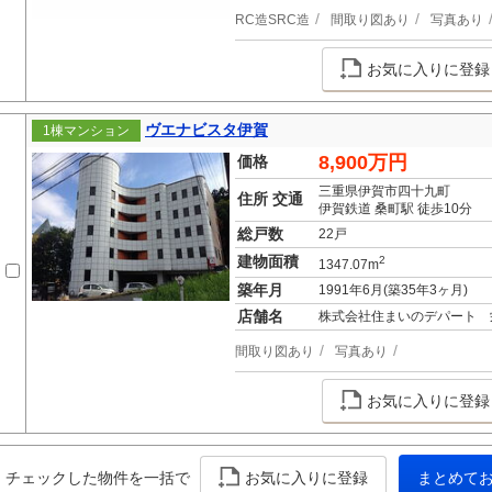
RC造SRC造
間取り図あり
写真あり
お気に入りに登録
ヴエナビスタ伊賀
1棟マンション
8,900万円
価格
三重県伊賀市四十九町
住所 交通
伊賀鉄道 桑町駅 徒歩10分
総戸数
22戸
建物面積
2
1347.07m
築年月
1991年6月(築35年3ヶ月)
店舗名
株式会社住まいのデパート 
間取り図あり
写真あり
お気に入りに登録
チェックした物件を一括で
お気に入りに登録
まとめて