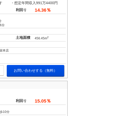
す ・想定年間収入991万4400円
14.36％
利回り
分
6分
土地面積
2
456.45m
栄本店
お問い合わせする（無料）
15.05％
利回り
歩10分