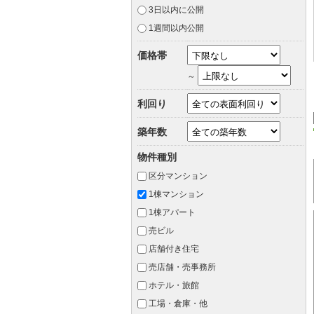
3日以内に公開
1週間以内公開
価格帯
～
利回り
築年数
物件種別
区分マンション
1棟マンション
1棟アパート
売ビル
店舗付き住宅
売店舗・売事務所
ホテル・旅館
工場・倉庫・他