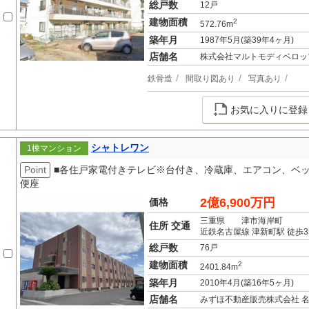
総戸数
12戸
建物面積
2
572.76m
築年月
1987年5月(築39年4ヶ月)
店舗名
株式会社マルトモディベロッ
鉄骨造
間取り図あり
写真あり
お気に入りに登録
シャトレワン
1棟マンション
Point
■各住戸家電付きテレビ※台付き、冷蔵庫、エアコン、ベ
便座
2億6,900万円
価格
三重県 津市海岸町
住所 交通
近鉄名古屋線 津新町駅 徒歩3
総戸数
76戸
建物面積
2
2401.84m
築年月
2010年4月(築16年5ヶ月)
店舗名
みずほ不動産販売株式会社 