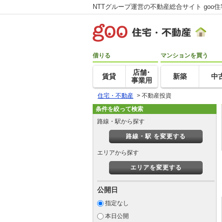
NTTグループ運営の不動産総合サイト goo
借りる
マンションを買う
店舗･
賃貸
新築
中
事業用
住宅・不動産
>
不動産投資
条件を絞って検索
路線・駅から探す
路線・駅 を変更する
エリアから探す
エリアを変更する
公開日
指定なし
本日公開