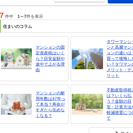
7
件中
1～7
件を表示
住まいのコラム
タワーマンシ
マンションの固
ンと高層マン
定資産税はいく
ョンの違いは
ら？目安金額や
買って後悔し
途中で上がる理
い？タワマン
由
メリット・デ
リット
不動産取得税
マンションの耐
は？いくら払
用年数は47年っ
う？金額の目
て本当？寿命が
安・計算方法
すぎたら住めな
軽減措置につ
くなる？
て