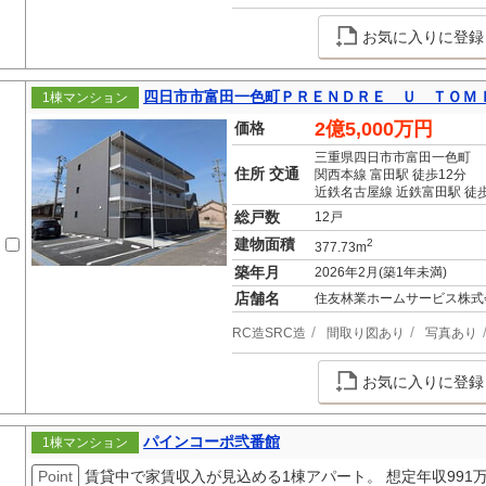
お気に入りに登録
四日市市富田一色町ＰＲＥＮＤＲＥ Ｕ ＴＯＭ
1棟マンション
2億5,000万円
価格
三重県四日市市富田一色町
住所 交通
関西本線 富田駅 徒歩12分
近鉄名古屋線 近鉄富田駅 徒歩
総戸数
12戸
建物面積
2
377.73m
築年月
2026年2月(築1年未満)
店舗名
住友林業ホームサービス株式
RC造SRC造
間取り図あり
写真あり
お気に入りに登録
パインコーポ弐番館
1棟マンション
Point
賃貸中で家賃収入が見込める1棟アパート。 想定年収991万4