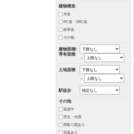
建物構造
木造
RC造・SRC造
鉄骨造
その他
建物面積/
専有面積
～
土地面積
～
駅徒歩
その他
賃貸中
売主・代理
間取り図あり
写真あり