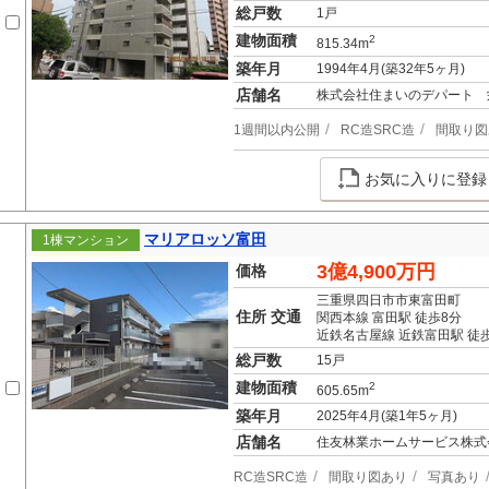
総戸数
1戸
建物面積
2
815.34m
築年月
1994年4月(築32年5ヶ月)
店舗名
株式会社住まいのデパート 
1週間以内公開
RC造SRC造
間取り図
お気に入りに登録
マリアロッソ富田
1棟マンション
3億4,900万円
価格
三重県四日市市東富田町
住所 交通
関西本線 富田駅 徒歩8分
近鉄名古屋線 近鉄富田駅 徒歩
総戸数
15戸
建物面積
2
605.65m
築年月
2025年4月(築1年5ヶ月)
店舗名
住友林業ホームサービス株式
RC造SRC造
間取り図あり
写真あり