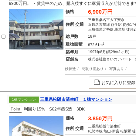
6900万円。 ・賃貸中のため、購入後すぐに家賃収入が期待できま
6,900万円
価格
三重県桑名市大字安永
住所 交通
近鉄名古屋線 益生駅 徒歩17
三岐鉄道北勢線 馬道駅 徒歩2
総戸数
18戸
建物面積
2
872.61m
築年月
1997年8月(築29年1ヶ月)
店舗名
株式会社住まいのデパート 
鉄骨造
間取り図あり
写真あり
お気に入りに登録
三重県松阪市清生町 １棟マンション
1棟マンション
Point
利回り15% S62年築S造 3DK
3,850万円
価格
三重県松阪市清生町
住所 交通
紀勢本線 亀山-新宮 松阪駅 徒