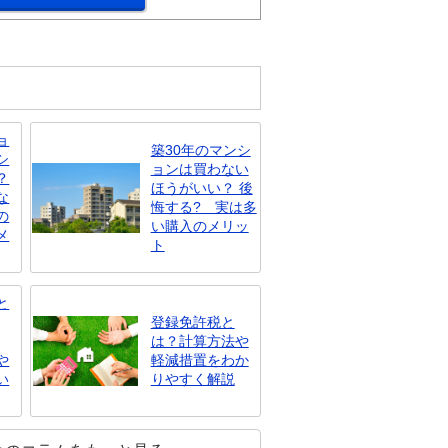
ョ
築30年のマンシ
シ
ョンは買わない
？
ほうがいい？ 後
な
悔する? 実は多
の
い購入のメリッ
メ
ト
と
登録免許税と
は？計算方法や
や
軽減措置をわか
い
りやすく解説