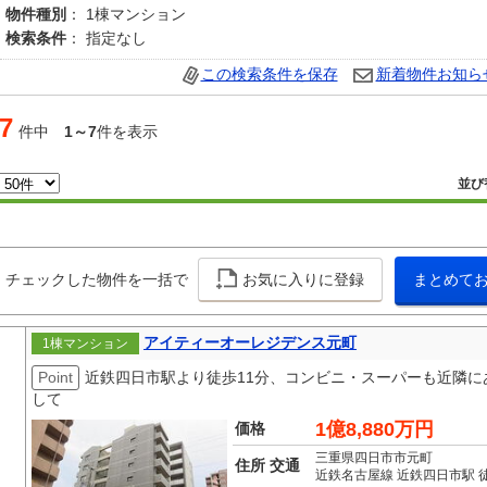
物件種別
： 1棟マンション
検索条件
： 指定なし
この検索条件を保存
新着物件お知ら
7
件中
1～7
件を表示
並び
チェックした物件を一括で
お気に入りに登録
まとめて
アイティーオーレジデンス元町
1棟マンション
Point
近鉄四日市駅より徒歩11分、コンビニ・スーパーも近隣
して
1億8,880万円
価格
三重県四日市市元町
住所 交通
近鉄名古屋線 近鉄四日市駅 徒