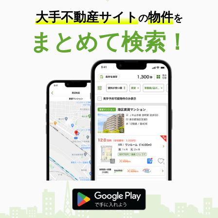
大手不動産サイト
物件
の
を
まとめて検索！