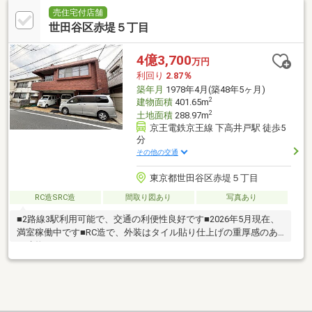
売住宅付店舗
世田谷区赤堤５丁目
4億3,700
万円
利回り
2.87％
築年月
1978年4月(築48年5ヶ月)
2
建物面積
401.65m
2
土地面積
288.97m
京王電鉄京王線 下高井戸駅 徒歩5
分
その他の交通
東京都世田谷区赤堤５丁目
RC造SRC造
間取り図あり
写真あり
■2路線3駅利用可能で、交通の利便性良好です■2026年5月現在、
満室稼働中です■RC造で、外装はタイル貼り仕上げの重厚感のあ
る建物です