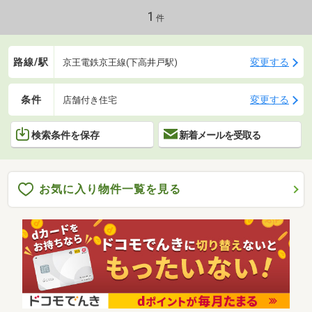
1
件
路線/駅
変更する
京王電鉄京王線(下高井戸駅)
条件
変更する
店舗付き住宅
検索条件を保存
新着メールを受取る
お気に入り物件一覧を見る