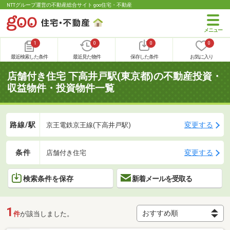
NTTグループ運営の不動産総合サイト goo住宅・不動産
1
0
0
0
最近検索した条件
最近見た物件
保存した条件
お気に入り
店舗付き住宅 下高井戸駅(東京都)の不動産投資・
収益物件・投資物件一覧
路線/駅
変更する
京王電鉄京王線(下高井戸駅)
条件
変更する
店舗付き住宅
検索条件を保存
新着メールを受取る
1
件
が該当しました。