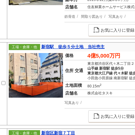
店舗名
住友林業ホームサービス株式
鉄骨造
間取り図あり
写真あり
お気に入りに登録
新宿駅 徒歩５分土地 当社売主
工場・倉庫・他
4億5,000万円
価格
東京都渋谷区代々木二丁目２
山手線 新宿駅 徒歩5分
住所 交通
東京都大江戸線 代々木駅 徒
小田急小田原線 南新宿駅 徒
土地面積
2
80.15m
店舗名
株式会社タスキ
写真あり
お気に入りに登録
新宿区新宿７丁目
工場・倉庫・他