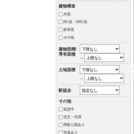
建物構造
木造
RC造・SRC造
鉄骨造
その他
建物面積/
専有面積
～
土地面積
～
駅徒歩
その他
賃貸中
売主・代理
間取り図あり
写真あり