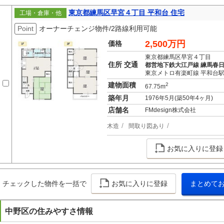
東京都練馬区早宮４丁目 平和台 住宅
工場・倉庫・他
Point
オーナーチェンジ物件/2路線利用可能
2,500万円
価格
東京都練馬区早宮４丁目
住所 交通
都営地下鉄大江戸線 練馬春日
東京メトロ有楽町線 平和台駅
建物面積
2
67.75m
築年月
1976年5月(築50年4ヶ月)
店舗名
FMdesign株式会社
木造
間取り図あり
お気に入りに登録
チェックした物件を一括で
お気に入りに登録
まとめて
中野区の住みやすさ情報