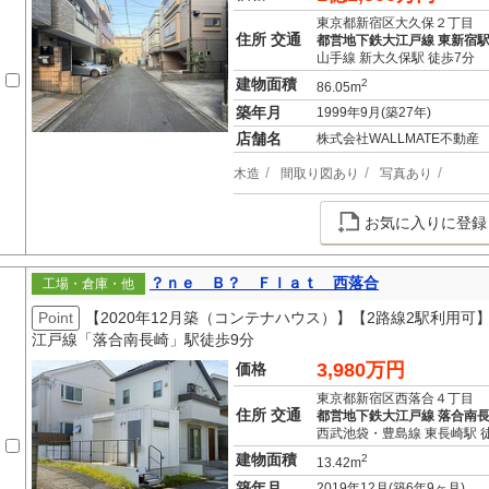
東京都新宿区大久保２丁目
住所 交通
都営地下鉄大江戸線 東新宿駅
山手線 新大久保駅 徒歩7分
建物面積
2
86.05m
築年月
1999年9月(築27年)
店舗名
株式会社WALLMATE不動産
木造
間取り図あり
写真あり
お気に入りに登録
？ｎｅ Ｂ？ Ｆｌａｔ 西落合
工場・倉庫・他
Point
【2020年12月築（コンテナハウス）】【2路線2駅利用
江戸線「落合南長崎」駅徒歩9分
3,980万円
価格
東京都新宿区西落合４丁目
住所 交通
都営地下鉄大江戸線 落合南長
西武池袋・豊島線 東長崎駅 
建物面積
2
13.42m
築年月
2019年12月(築6年9ヶ月)