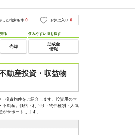
0
0
存した検索条件
お気に入り
売る
住みやすい街を探す
助成金
売却
情報
の不動産投資・収益物
件・投資物件をご紹介します。投資用のマ
宅・不動産。価格・利回り・物件種別・人気
産がサポートします。