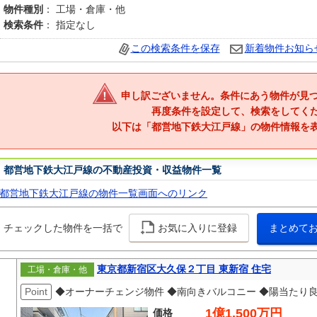
物件種別
： 工場・倉庫・他
検索条件
： 指定なし
この検索条件を保存
新着物件お知ら
申し訳ございません。条件にあう物件が見
再度条件を設定して、検索をしてく
以下は「都営地下鉄大江戸線」の物件情報を
都営地下鉄大江戸線の不動産投資・収益物件一覧
都営地下鉄大江戸線の物件一覧画面へのリンク
チェックした物件を一括で
お気に入りに登録
まとめて
東京都新宿区大久保２丁目 東新宿 住宅
工場・倉庫・他
Point
◆オーナーチェンジ物件 ◆南向きバルコニー ◆陽当たり良
1億1,500万円
価格