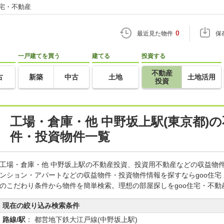
住宅・不動産
0
最近見た物件
保
一戸建てを買う
建てる
投資する
不動産
古
新築
中古
土地
土地活用
投資
工場・倉庫・他 中野坂上駅(東京都)
件・投資物件一覧
工場・倉庫・他 中野坂上駅の不動産投資、投資用不動産などの収益物
ンション・アパートなどの収益物件・投資物件情報を探すならgoo住
のこだわり条件から物件を簡単検索。理想の部屋探しをgoo住宅・不動
現在の絞り込み検索条件
路線/駅
： 都営地下鉄大江戸線(中野坂上駅)