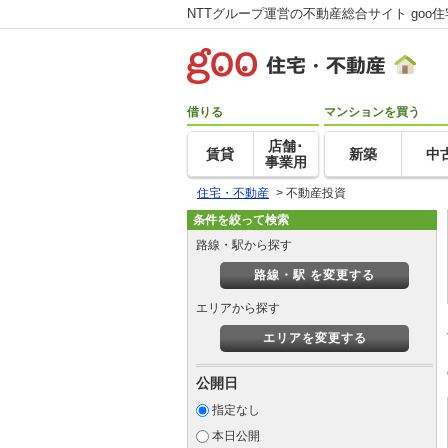
NTTグループ運営の不動産総合サイト goo
借りる
マンションを買う
店舗･
賃貸
新築
中
事業用
住宅・不動産
>
不動産投資
条件を絞って検索
路線・駅から探す
路線・駅 を変更する
エリアから探す
エリアを変更する
公開日
指定なし
本日公開