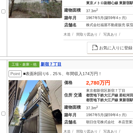
東京メトロ副都心線 東新宿駅
建物面積
2
37.3m
築年月
1967年5月(築59年4ヶ月)
店舗名
株式会社福屋不動産販売 荻
木造
間取り図あり
写真あり
お気に入りに登録
新宿７丁目
工場・倉庫・他
Point
■表面利回り6．25％、年間収入174万円！
2,780万円
価格
東京都新宿区新宿７丁目
住所 交通
都営地下鉄大江戸線 若松河田
都営地下鉄大江戸線 東新宿駅
建物面積
2
37.3m
築年月
1967年5月(築59年4ヶ月)
店舗名
朝日住宅株式会社 本店営業
木造
間取り図あり
写真あり