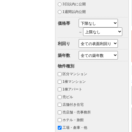
3日以内に公開
1週間以内公開
価格帯
～
利回り
築年数
物件種別
区分マンション
1棟マンション
1棟アパート
売ビル
店舗付き住宅
売店舗・売事務所
ホテル・旅館
工場・倉庫・他