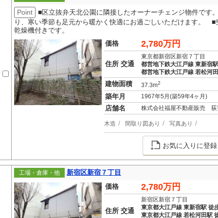
Point
■区立抜弁天北公園に隣接したオーナーチェンジ物件です
り、寒い季節も足元から暖かく快適にお過ごしいただけます。 ■
乾燥機付きです。
2,780万円
価格
東京都新宿区新宿７丁目
住所 交通
都営地下鉄大江戸線 東新宿駅
都営地下鉄大江戸線 若松河田
建物面積
2
37.3m
築年月
1967年5月(築59年4ヶ月)
店舗名
株式会社福屋不動産販売 荻
木造
間取り図あり
写真あり
お気に入りに登録
新宿区新宿７丁目
工場・倉庫・他
2,780万円
価格
新宿区新宿７丁目
東京都大江戸線 東新宿駅 徒
住所 交通
東京都大江戸線 若松河田駅 