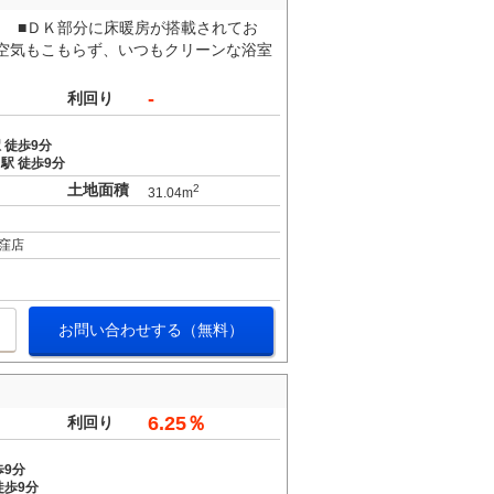
。 ■ＤＫ部分に床暖房が搭載されてお
空気もこもらず、いつもクリーンな浴室
-
利回り
 徒歩9分
駅 徒歩9分
土地面積
2
31.04m
窪店
お問い合わせする（無料）
6.25％
利回り
歩9分
徒歩9分