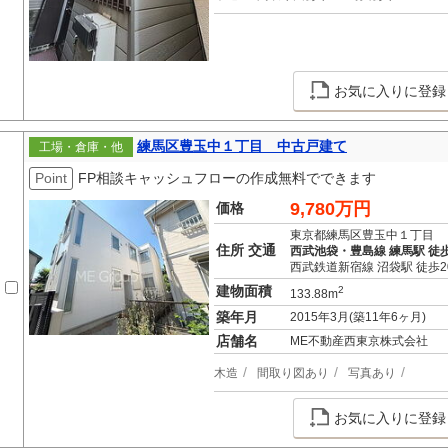
お気に入りに登録
練馬区豊玉中１丁目 中古戸建て
工場・倉庫・他
Point
FP相談キャッシュフローの作成無料でできます
9,780万円
価格
東京都練馬区豊玉中１丁目
住所 交通
西武池袋・豊島線 練馬駅 徒歩
西武鉄道新宿線 沼袋駅 徒歩2
建物面積
2
133.88m
築年月
2015年3月(築11年6ヶ月)
店舗名
ME不動産西東京株式会社
木造
間取り図あり
写真あり
お気に入りに登録