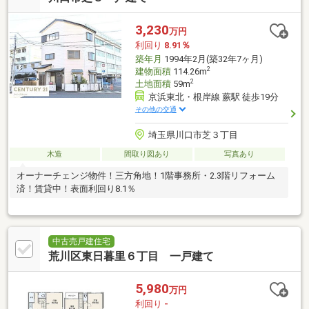
3,230
万円
利回り
8.91％
築年月
1994年2月(築32年7ヶ月)
2
建物面積
114.26m
2
土地面積
59m
京浜東北・根岸線 蕨駅 徒歩19分
その他の交通
埼玉県川口市芝３丁目
木造
間取り図あり
写真あり
オーナーチェンジ物件！三方角地！1階事務所・2.3階リフォーム
済！賃貸中！表面利回り8.1％
中古売戸建住宅
荒川区東日暮里６丁目 一戸建て
5,980
万円
利回り
-