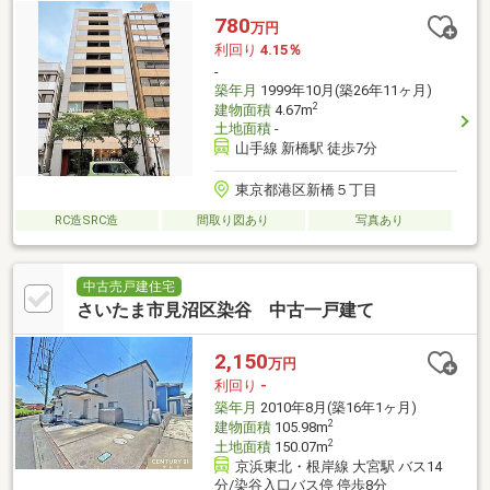
780
万円
利回り
4.15％
-
築年月
1999年10月(築26年11ヶ月)
2
建物面積
4.67m
土地面積
-
山手線 新橋駅 徒歩7分
東京都港区新橋５丁目
RC造SRC造
間取り図あり
写真あり
中古売戸建住宅
さいたま市見沼区染谷 中古一戸建て
2,150
万円
利回り
-
築年月
2010年8月(築16年1ヶ月)
2
建物面積
105.98m
2
土地面積
150.07m
京浜東北・根岸線 大宮駅 バス14
分/染谷入口バス停 停歩8分