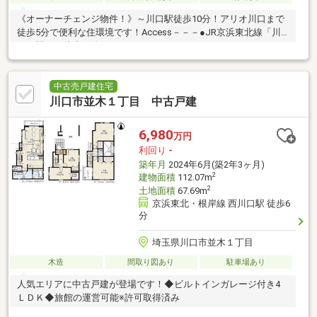
《オーナーチェンジ物件！》～川口駅徒歩10分！アリオ川口まで
徒歩5分で便利な住環境です！Access－－－●JR京浜東北線「川
口」駅まで徒歩10分
中古売戸建住宅
川口市並木１丁目 中古戸建
6,980
万円
利回り
-
築年月
2024年6月(築2年3ヶ月)
2
建物面積
112.07m
2
土地面積
67.69m
京浜東北・根岸線 西川口駅 徒歩6
分
埼玉県川口市並木１丁目
木造
間取り図あり
駐車場あり
人気エリアに中古戸建が登場です！◆ビルトインガレージ付き4
ＬＤＫ◆旅館の運営可能※許可取得済み