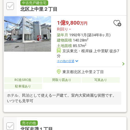
中古売戸建住宅
北区上中里２丁目
1億9,800
万円
利回り
-
築年月
1992年1月(築34年8ヶ月)
2
建物面積
140.28m
2
土地面積
85.57m
京浜東北・根岸線 上中里駅 徒歩7
分
その他の交通
東京都北区上中里２丁目
RC造SRC造
間取り図あり
写真あり
駐車場あり
ホテル、民泊として使える一戸建て。室内大変綺麗な状態です。
いつでも見学可
売その他
北区志茂１丁目