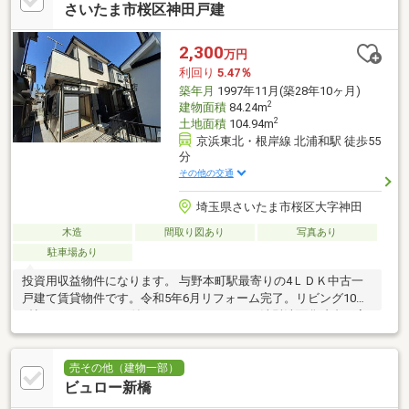
さいたま市桜区神田戸建
2,300
万円
利回り
5.47％
築年月
1997年11月(築28年10ヶ月)
2
建物面積
84.24m
2
土地面積
104.94m
京浜東北・根岸線 北浦和駅 徒歩55
分
その他の交通
埼玉県さいたま市桜区大字神田
木造
間取り図あり
写真あり
駐車場あり
投資用収益物件になります。 与野本町駅最寄りの4ＬＤＫ中古一
戸建て賃貸物件です。令和5年6月リフォーム完了。リビング10．
5帖。3口ガスコンロ付きシステムキッチン。洗髪洗面化粧台、室
内洗濯機置場有り。
売その他（建物一部）
ビュロー新橋