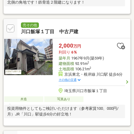
北側の角地です！鉄骨造２階建になります！
売その他
川口飯塚１丁目 中古戸建
2,000
万円
利回り
6％
築年月
1967年9月(築59年)
2
建物面積
92.91m
2
土地面積
106.21m
京浜東北・根岸線 川口駅 徒歩6分
その他の交通
埼玉県川口市飯塚１丁目
木造
写真あり
投資用物件としてもご検討いただけます（参考家賃100、000円/
月）JR「川口」駅徒歩6分の好立地！