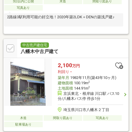
3日以内に公開
木造
間取り図あり
写真あり
2路線3駅利用可能の好立地！2020年築2LDK＋DENの築浅戸建♪
中古売戸建住宅
八幡木中古戸建て
2,100
万円
利回り
-
築年月
1982年11月(築43年10ヶ月)
2
建物面積
100.19m
2
土地面積
144.91m
京浜東北・根岸線 川口駅 バス10
分/八幡木バス停 停歩1分
埼玉県川口市八幡木２丁目
木造
間取り図あり
写真あり
駐車場あり