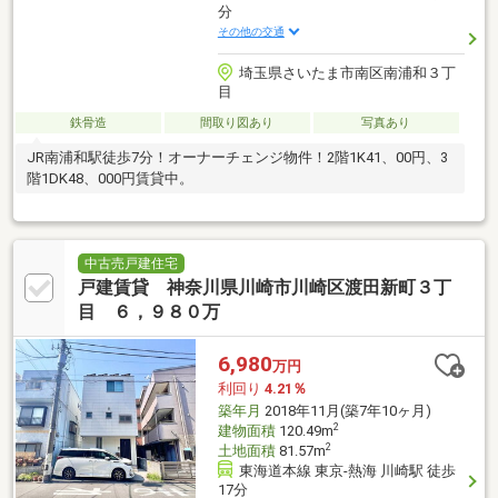
分
その他の交通
埼玉県さいたま市南区南浦和３丁
目
鉄骨造
間取り図あり
写真あり
JR南浦和駅徒歩7分！オーナーチェンジ物件！2階1K41、00円、3
階1DK48、000円賃貸中。
中古売戸建住宅
戸建賃貸 神奈川県川崎市川崎区渡田新町３丁
目 ６，９８０万
6,980
万円
利回り
4.21％
築年月
2018年11月(築7年10ヶ月)
2
建物面積
120.49m
2
土地面積
81.57m
東海道本線 東京-熱海 川崎駅 徒歩
17分