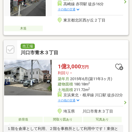
高崎線 赤羽駅 徒歩16分
その他の交通
東京都北区西が丘２丁目
木造
売工場
川口市青木３丁目
1億3,000
万円
利回り
-
築年月
2015年6月(築11年3ヶ月)
2
建物面積
180.18m
2
土地面積
211.72m
京浜東北・根岸線 川口駅 徒歩22分
その他の交通
埼玉県 川口市青木３丁目
鉄骨造
間取り図あり
写真あり
１階を倉庫として利用、２階を事務所として利用中です！東側と