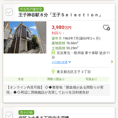
中古売戸建住宅
王子神谷駅８分「王子Ｓｅｌｅｃｔｉｏｎ」
3,980
万円
利回り
-
築年月
1963年7月(築63年2ヶ月)
2
建物面積
76.66m
2
土地面積
55.29m
京浜東北・根岸線 東十条駅 徒歩11
分
その他の交通
東京都北区王子３丁目
木造
間取り図あり
写真あり
【オンライン内見可能】 ◇◆整形地「開放感がある間取りが実
現」◆◇周辺に買物施設が充実しており生活利便良好
売その他