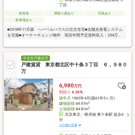
丁目
鉄骨造
間取り図あり
写真あり
駐車場あり
■2018年11月築 へーベルハウスの注文住宅■太陽光発電システム
を完備■オーナーチェンジ物件 現況年間予定賃料収入：294万円
(24.5万円/月) 現況：賃貸中
中古売戸建住宅
戸建賃貸 東京都北区中十条３丁目 ６，９８０
万
6,980
万円
利回り
4.29％
築年月
1965年4月(築61年5ヶ月)
2
建物面積
69.97m
2
土地面積
84.81m
京浜東北・根岸線 東十条駅 徒歩6
分
その他の交通