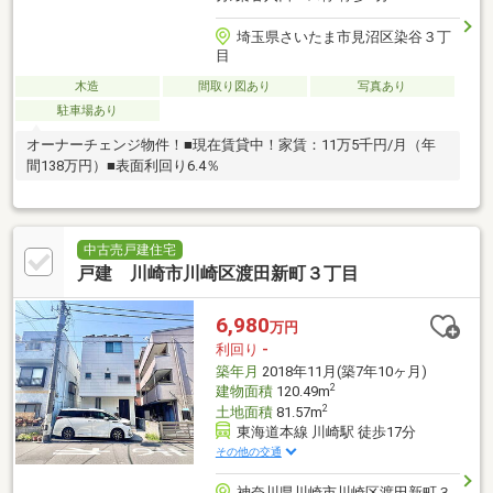
埼玉県さいたま市見沼区染谷３丁
目
木造
間取り図あり
写真あり
駐車場あり
オーナーチェンジ物件！■現在賃貸中！家賃：11万5千円/月（年
間138万円）■表面利回り6.4％
中古売戸建住宅
戸建 川崎市川崎区渡田新町３丁目
6,980
万円
利回り
-
築年月
2018年11月(築7年10ヶ月)
2
建物面積
120.49m
2
土地面積
81.57m
東海道本線 川崎駅 徒歩17分
その他の交通
神奈川県川崎市川崎区渡田新町３