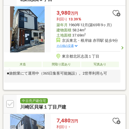
3,980
万円
利回り
13.39％
築年月
1960年12月(築65年9ヶ月)
2
建物面積
58.24m
2
土地面積
37.69m
京浜東北・根岸線 赤羽駅 徒歩9分
その他の交通
東京都北区志茂１丁目
木造
間取り図あり
写真あり
■旅館業にて運用中（365日集客可能施設）。2世帯利用も可
中古売戸建住宅
川崎区貝塚１丁目戸建
7,480
万円
利回り
-