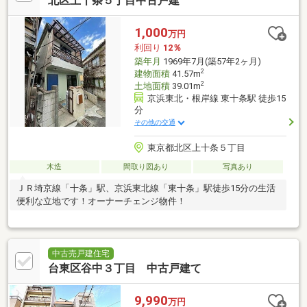
北区上十条５丁目中古戸建
1,000
万円
利回り
12％
築年月
1969年7月(築57年2ヶ月)
2
建物面積
41.57m
2
土地面積
39.01m
京浜東北・根岸線 東十条駅 徒歩15
分
その他の交通
東京都北区上十条５丁目
木造
間取り図あり
写真あり
ＪＲ埼京線「十条」駅、京浜東北線「東十条」駅徒歩15分の生活
便利な立地です！オーナーチェンジ物件！
中古売戸建住宅
台東区谷中３丁目 中古戸建て
9,990
万円