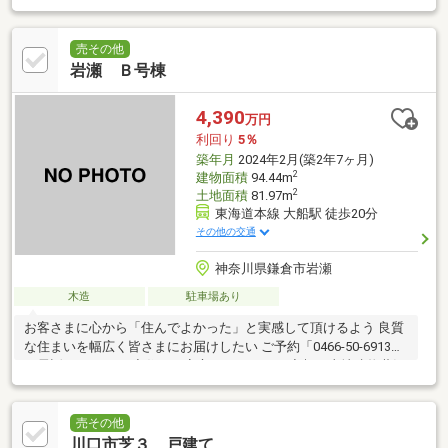
売その他
岩瀬 Ｂ号棟
4,390
万円
利回り
5％
築年月
2024年2月(築2年7ヶ月)
2
建物面積
94.44m
2
土地面積
81.97m
東海道本線 大船駅 徒歩20分
その他の交通
神奈川県鎌倉市岩瀬
木造
駐車場あり
お客さまに心から「住んでよかった」と実感して頂けるよう 良質
な住まいを幅広く皆さまにお届けしたい ご予約「0466-50-6913」
お電話ください！ ◆住まい安心のおとりつぎ◆朝日土地建物藤沢
店
売その他
川口市芝３ 戸建て