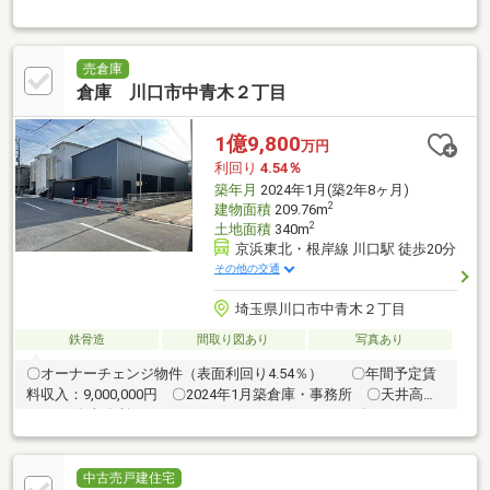
売倉庫
倉庫 川口市中青木２丁目
1億9,800
万円
利回り
4.54％
築年月
2024年1月(築2年8ヶ月)
2
建物面積
209.76m
2
土地面積
340m
京浜東北・根岸線 川口駅 徒歩20分
その他の交通
埼玉県川口市中青木２丁目
鉄骨造
間取り図あり
写真あり
〇オーナーチェンジ物件（表面利回り4.54％） 〇年間予定賃
料収入：9,000,000円 〇2024年1月築倉庫・事務所 〇天井高さ
6.5ｍ 〇事務所にミニキッチン・トイレ・エアコン有
中古売戸建住宅