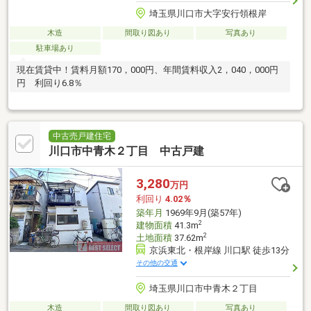
埼玉県川口市大字安行領根岸
木造
間取り図あり
写真あり
駐車場あり
現在賃貸中！賃料月額170，000円、年間賃料収入2，040，000円
円 利回り6.8％
中古売戸建住宅
川口市中青木２丁目 中古戸建
3,280
万円
利回り
4.02％
築年月
1969年9月(築57年)
2
建物面積
41.3m
2
土地面積
37.62m
京浜東北・根岸線 川口駅 徒歩13分
その他の交通
埼玉県川口市中青木２丁目
木造
間取り図あり
写真あり