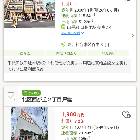
利回り
-
築年月
2000年1月(築26年8ヶ月)
2
建物面積
115.54m
2
土地面積
51.22m
山手線 日暮里駅 徒歩7分
その他の交通
東京都台東区谷中３丁目
鉄骨造
間取り図あり
写真あり
千代田線千駄木駅3分「利便性が充実」～周辺に買物施設が充実し
ており生活利便良好
売その他
北区西が丘２丁目戸建
1,980
万円
利回り
7.2％
築年月
1977年4月(築49年5ヶ月)
2
建物面積
78.75m
2
土地面積
108m