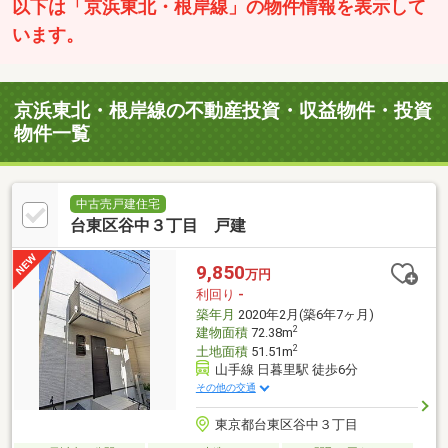
以下は「京浜東北・根岸線」の物件情報を表示して
います。
京浜東北・根岸線の不動産投資・収益物件・投資
物件一覧
中古売戸建住宅
台東区谷中３丁目 戸建
9,850
万円
利回り
-
築年月
2020年2月(築6年7ヶ月)
2
建物面積
72.38m
2
土地面積
51.51m
山手線 日暮里駅 徒歩6分
その他の交通
東京都台東区谷中３丁目