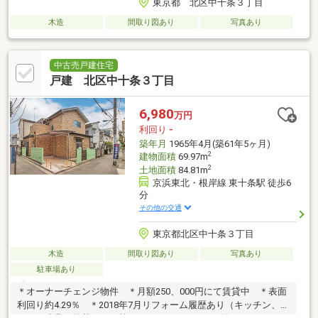
東京都 北区中十条３丁目
木造
間取り図あり
写真あり
中古売戸建住宅
戸建 北区中十条３丁目
6,980
万円
利回り
-
築年月
1965年4月(築61年5ヶ月)
2
建物面積
69.97m
2
土地面積
84.81m
京浜東北・根岸線 東十条駅 徒歩6
分
その他の交通
東京都北区中十条３丁目
木造
間取り図あり
写真あり
駐車場あり
＊オーナーチェンジ物件 ＊月額250、000円にて賃貸中 ＊表面
利回り約4.29％ ＊2018年7月リフォーム履歴あり（キッチン、ト