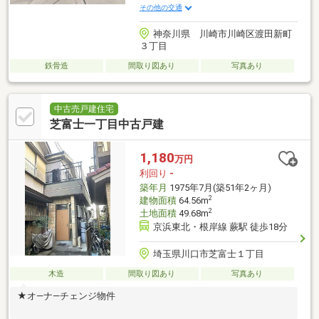
その他の交通
神奈川県 川崎市川崎区渡田新町
３丁目
鉄骨造
間取り図あり
写真あり
中古売戸建住宅
芝富士一丁目中古戸建
1,180
万円
利回り
-
築年月
1975年7月(築51年2ヶ月)
2
建物面積
64.56m
2
土地面積
49.68m
京浜東北・根岸線 蕨駅 徒歩18分
埼玉県川口市芝富士１丁目
木造
間取り図あり
写真あり
★オ―ナ―チェンジ物件