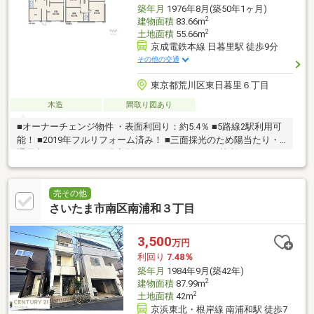
築年月
1976年8月(築50年1ヶ月)
2
建物面積
83.66m
2
土地面積
55.66m
京成電鉄本線 日暮里駅 徒歩9分
その他の交通
東京都荒川区東日暮里６丁目
木造
間取り図あり
■オーナーチェンジ物件 ・表面利回り：約5.4％ ■5路線2駅利用可
能！ ■2019年フルリフォーム済み！ ■三面採光のため陽当たり・
通風良好！ ■トイレ・浴室別！ ■シャワールーム2箇所あり！
売その他
さいたま市南区南浦和３丁目
3,500
万円
利回り
7.48％
築年月
1984年9月(築42年)
2
建物面積
87.99m
2
土地面積
42m
京浜東北・根岸線 南浦和駅 徒歩7