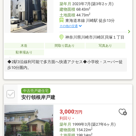
築年月
2023年7月(築3年2ヶ月)
2
建物面積
68.43m
2
土地面積
44.73m
東海道本線 川崎駅 徒歩13分
その他の交通
神奈川県川崎市川崎区貝塚１丁目
木造
間取り図あり
写真あり
駐車場あり
◆2駅3沿線利可能で多方面へ快適アクセス◆小学校・スーパー徒
歩10分圏内。
中古売戸建住宅
安行領根岸戸建
3,000
万円
利回り
-
築年月
1999年3月(築27年6ヶ月)
2
建物面積
154.22m
2
土地面積
198.34m