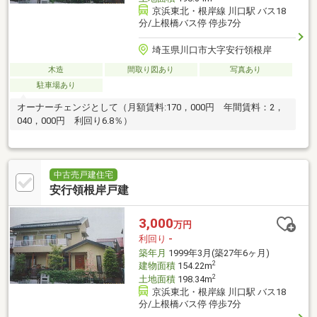
京浜東北・根岸線 川口駅 バス18
分/上根橋バス停 停歩7分
埼玉県川口市大字安行領根岸
木造
間取り図あり
写真あり
駐車場あり
オーナーチェンジとして（月額賃料:170，000円 年間賃料：2，
040，000円 利回り6.8％）
中古売戸建住宅
安行領根岸戸建
3,000
万円
利回り
-
築年月
1999年3月(築27年6ヶ月)
2
建物面積
154.22m
2
土地面積
198.34m
京浜東北・根岸線 川口駅 バス18
分/上根橋バス停 停歩7分