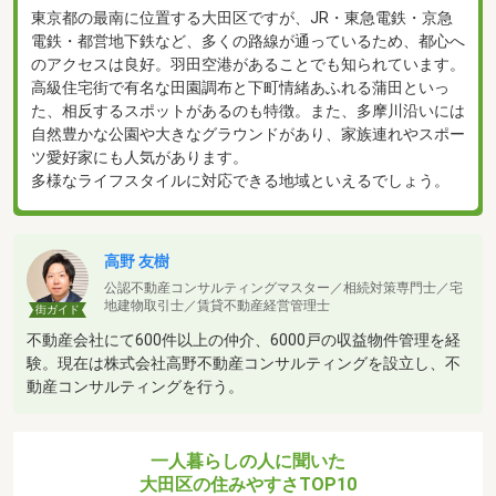
東京都の最南に位置する大田区ですが、JR・東急電鉄・京急
電鉄・都営地下鉄など、多くの路線が通っているため、都心へ
のアクセスは良好。羽田空港があることでも知られています。
高級住宅街で有名な田園調布と下町情緒あふれる蒲田といっ
た、相反するスポットがあるのも特徴。また、多摩川沿いには
自然豊かな公園や大きなグラウンドがあり、家族連れやスポー
ツ愛好家にも人気があります。
多様なライフスタイルに対応できる地域といえるでしょう。
高野 友樹
公認不動産コンサルティングマスター／相続対策専門士／宅
地建物取引士／賃貸不動産経営管理士
街ガイド
不動産会社にて600件以上の仲介、6000戸の収益物件管理を経
験。現在は株式会社高野不動産コンサルティングを設立し、不
動産コンサルティングを行う。
一人暮らしの人に聞いた
大田区の住みやすさTOP10