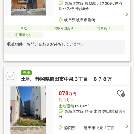
東海道本線 岐阜駅 バス30分/戸羽
川バス停 停歩6分
岐阜県岐阜市岩崎
木造
間取り図あり
写真あり
駐車場あり
収益物件 お問い合わせお待ちしています♪
売地
土地 静岡県磐田市中泉３丁目 ８７８万
878
万円
利回り
-
2
土地面積
89.84m
東海道本線 熱海-米原 磐田駅 徒歩4
分
静岡県 磐田市中泉３丁目