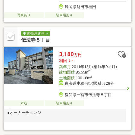
静岡県磐田市福田
写真あり
駐車場あり
中古売戸建住宅
伝法寺８丁目
3,180
万円
利回り
-
築年月
2011年12月(築14年9ヶ月)
2
建物面積
86.65m
2
土地面積
100.18m
東海道本線 稲沢駅 徒歩28分
愛知県一宮市伝法寺８丁目
木造
駐車場あり
●オーナーチェンジ