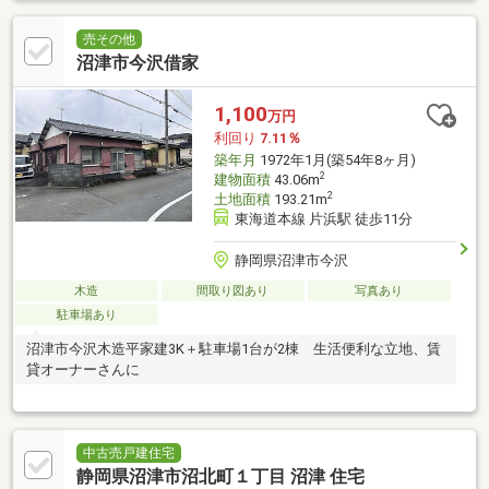
売その他
沼津市今沢借家
1,100
万円
利回り
7.11％
築年月
1972年1月(築54年8ヶ月)
2
建物面積
43.06m
2
土地面積
193.21m
東海道本線 片浜駅 徒歩11分
静岡県沼津市今沢
木造
間取り図あり
写真あり
駐車場あり
沼津市今沢木造平家建3K＋駐車場1台が2棟 生活便利な立地、賃
貸オーナーさんに
中古売戸建住宅
静岡県沼津市沼北町１丁目 沼津 住宅