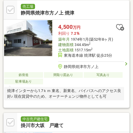
売工場
静岡県焼津市方ノ上 焼津
4,500
万円
利回り
7.2％
築年月
1974年1月(築52年8ヶ月)
2
建物面積
344.45m
2
土地面積
1517.15m
東海道本線 焼津駅 徒歩25分
静岡県焼津市方ノ上
鉄骨造
間取り図あり
写真あり
駐車場あり
焼津インターから1.7ｋｍ 東名、新東名、バイパスへのアクセス良
好♪ 現在賃貸中のため、オーナーチェンジ物件としても可
中古売戸建住宅
掛川市大坂 戸建て