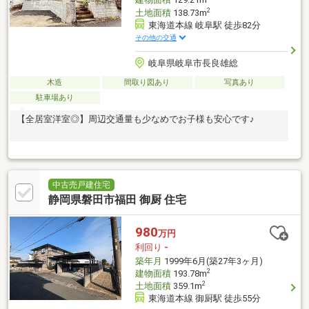
建物面積
129.21m
2
土地面積
138.73m
東海道本線 岐阜駅 徒歩82分
その他の交通
岐阜県岐阜市長良雄総
木造
間取り図あり
写真あり
駐車場あり
【全居室洋室◎】周辺交通量も少なめでお子様も安心です♪
中古売戸建住宅
静岡県磐田市福田 御厨 住宅
980
万円
利回り
-
築年月
1999年6月(築27年3ヶ月)
2
建物面積
193.78m
2
土地面積
359.1m
東海道本線 御厨駅 徒歩55分