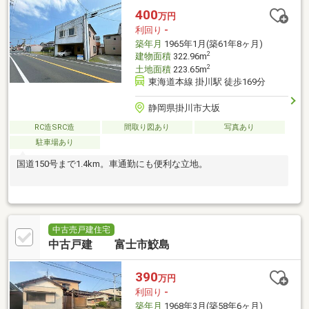
400
万円
利回り
-
築年月
1965年1月(築61年8ヶ月)
2
建物面積
322.96m
2
土地面積
223.65m
東海道本線 掛川駅 徒歩169分
静岡県掛川市大坂
RC造SRC造
間取り図あり
写真あり
駐車場あり
国道150号まで1.4km。車通勤にも便利な立地。
中古売戸建住宅
中古戸建 富士市鮫島
390
万円
利回り
-
築年月
1968年3月(築58年6ヶ月)