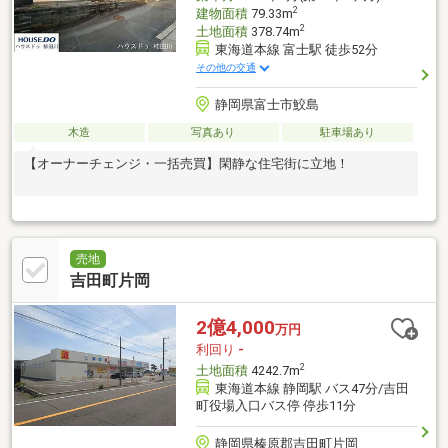
2
建物面積
79.33m
2
土地面積
378.74m
東海道本線 富士駅 徒歩52分
その他の交通
静岡県富士市鮫島
木造
写真あり
駐車場あり
【オーナーチェンジ・一括売買】閑静な住宅街に立地！
売地
吉田町片岡
2億4,000
万円
利回り
-
2
土地面積
4242.7m
東海道本線 静岡駅 バス47分/吉田
町役場入口バス停 停歩11分
静岡県榛原郡吉田町片岡