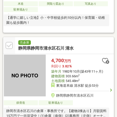
木造
間取り図あり
写真あり
駐車場あり
【通学に嬉しい立地】小・中学校徒歩約10分以内！保育園・幼稚
園も徒歩圏内！
売倉庫
静岡県静岡市清水区石川 清水
4,700
万円
利回り
3.82％
築年月
1982年10月(築43年11ヶ月)
2
建物面積
303.66m
2
土地面積
545.48m
東海道本線 清水駅 徒歩53分
静岡県静岡市清水区石川
鉄骨造
駐車場あり
静岡市清水区石川の倉庫・事務所です。【建物2棟あり】月額賃料
15万円で一括賃貸中！(1)倉庫［南側］(2)事務所［北側］オーナー