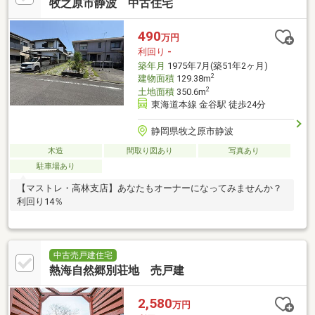
牧之原市静波 中古住宅
490
万円
利回り
-
築年月
1975年7月(築51年2ヶ月)
2
建物面積
129.38m
2
土地面積
350.6m
東海道本線 金谷駅 徒歩24分
静岡県牧之原市静波
木造
間取り図あり
写真あり
駐車場あり
【マストレ・高林支店】あなたもオーナーになってみませんか？
利回り14％
中古売戸建住宅
熱海自然郷別荘地 売戸建
2,580
万円