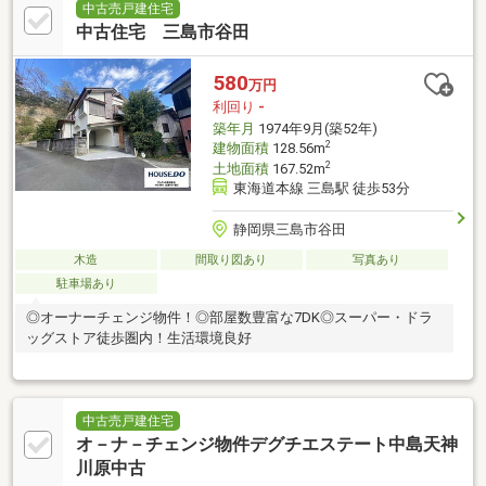
中古売戸建住宅
中古住宅 三島市谷田
580
万円
利回り
-
築年月
1974年9月(築52年)
2
建物面積
128.56m
2
土地面積
167.52m
東海道本線 三島駅 徒歩53分
静岡県三島市谷田
木造
間取り図あり
写真あり
駐車場あり
◎オーナーチェンジ物件！◎部屋数豊富な7DK◎スーパー・ドラ
ッグストア徒歩圏内！生活環境良好
中古売戸建住宅
オ－ナ－チェンジ物件デグチエステート中島天神
川原中古