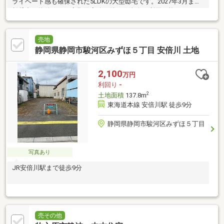
ライベート感も確保された5LDKの大型邸宅です。2027年3月まで
賃貸中の物件です。定期借家終了後はご自身で利用可能です。
売地
静岡県静岡市駿河区みずほ５丁目 安倍川 土地
2,100
万円
利回り
-
2
土地面積
137.8m
東海道本線 安倍川駅 徒歩9分
静岡県静岡市駿河区みずほ５丁目
写真あり
JR安倍川駅まで徒歩9分
売その他