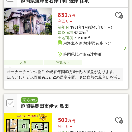
静岡県焼津市石津中町 焼津 住宅
830
万円
利回り
-
築年月
1981年1月(築45年8ヶ月)
2
建物面積
92.32m
2
土地面積
215.07m
東海道本線 焼津駅 徒歩52分
静岡県焼津市石津中町
木造
写真あり
オーナーチェンジ物件☆現在年間63万6千円の収益があります。
広々とした延床面積92.32m2の居室空間、更に自然の風合いを活
かしたウッドデッキ付だから、日常をちょっとおしゃれな雰囲気
にしてくれます。
売その他
静岡県島田市伊太 島田
500
万円
利回り
-