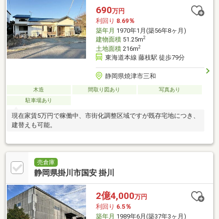
690
万円
利回り
8.69％
築年月
1970年1月(築56年8ヶ月)
2
建物面積
51.25m
2
土地面積
216m
東海道本線 藤枝駅 徒歩79分
静岡県焼津市三和
木造
間取り図あり
写真あり
駐車場あり
現在家賃5万円で稼働中、市街化調整区域ですが既存宅地につき、
建替えも可能。
売倉庫
静岡県掛川市国安 掛川
2億4,000
万円
利回り
6.5％
築年月
1989年6月(築37年3ヶ月)