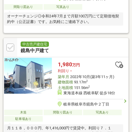
間取り図あり
写真あり
オーナーチェンジ◎令和24年7月まで月額100万円にて定期借地契
約中（公正証書）です。お気軽にご連絡下さい。
中古売戸建住宅
鏡島中戸建て
1,980
万円
利回り
-
築年月
2022年10月(築3年11ヶ月)
2
建物面積
93.17m
2
土地面積
151.56m
東海道本線 西岐阜駅 徒歩18分
岐阜県岐阜市鏡島中２丁目
木造
間取り図あり
写真あり
駐車場あり
月１１８，０００円、年1,416,000円で賃貸中。利回り７．１