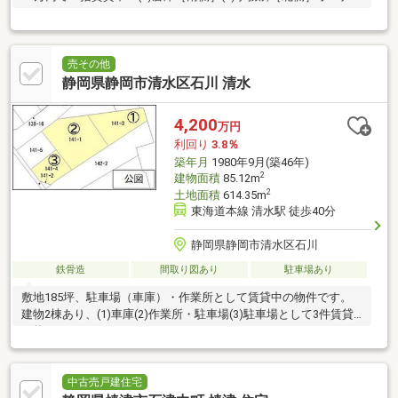
チェンジとなります！
売その他
静岡県静岡市清水区石川 清水
4,200
万円
利回り
3.8％
築年月
1980年9月(築46年)
2
建物面積
85.12m
2
土地面積
614.35m
東海道本線 清水駅 徒歩40分
静岡県静岡市清水区石川
鉄骨造
間取り図あり
駐車場あり
敷地185坪、駐車場（車庫）・作業所として賃貸中の物件です。
建物2棟あり、(1)車庫(2)作業所・駐車場(3)駐車場として3件賃貸
可能です。 オーナーチェンジとなります。
中古売戸建住宅