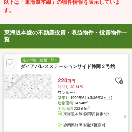
以下は「東海道本線」の物件情報を表示していま
す。
東海道本線の不動産投資・収益物件・投資物件一
覧
売その他（建物一部）
ダイアパレスステーションサイド静岡２号館
220
万円
利回り
20.61％
ワンルーム
築年月
1990年6月(築36年3ヶ月)
2
建物面積
14.94m
2
土地面積
233.64m
東海道本線 静岡駅 徒歩6分
静岡県静岡市駿河区泉町