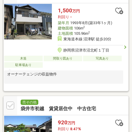
1,500
万円
利回り
-
築年月
1993年8月(築33年1ヶ月)
2
建物面積
106m
2
土地面積
105.96m
東海道本線 沼津駅 徒歩20分
静岡県沼津市沼北町１丁目
木造
間取り図あり
写真あり
駐車場あり
オーナーテェンジの収益物件
売その他
袋井市初越 賃貸居住中 中古住宅
920
万円
利回り
8.47％