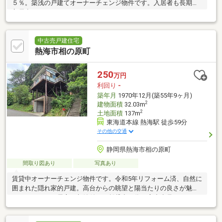
５％。築浅の戸建てオーナーチェンジ物件です。入居者も長期で
入居中
中古売戸建住宅
熱海市相の原町
250
万円
利回り
-
築年月
1970年12月(築55年9ヶ月)
2
建物面積
32.03m
2
土地面積
137m
東海道本線 熱海駅 徒歩59分
その他の交通
静岡県熱海市相の原町
間取り図あり
写真あり
賃貸中オーナーチェンジ物件です。令和5年リフォーム済、自然に
囲まれた隠れ家的戸建。高台からの眺望と陽当たりの良さが魅力
です。すべての居室に収納付き。賃貸中の為、室内内見不可とな
ります。