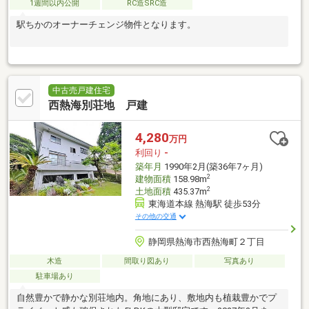
1週間以内公開
RC造SRC造
駅ちかのオーナーチェンジ物件となります。
中古売戸建住宅
西熱海別荘地 戸建
4,280
万円
利回り
-
築年月
1990年2月(築36年7ヶ月)
2
建物面積
158.98m
2
土地面積
435.37m
東海道本線 熱海駅 徒歩53分
その他の交通
静岡県熱海市西熱海町２丁目
木造
間取り図あり
写真あり
駐車場あり
自然豊かで静かな別荘地内。角地にあり、敷地内も植栽豊かでプ