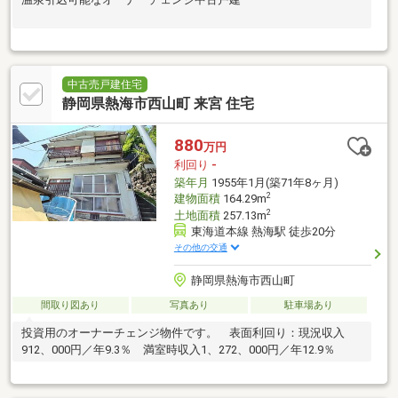
中古売戸建住宅
静岡県熱海市西山町 来宮 住宅
880
万円
利回り
-
築年月
1955年1月(築71年8ヶ月)
2
建物面積
164.29m
2
土地面積
257.13m
東海道本線 熱海駅 徒歩20分
その他の交通
静岡県熱海市西山町
間取り図あり
写真あり
駐車場あり
投資用のオーナーチェンジ物件です。 表面利回り：現況収入
912、000円／年9.3％ 満室時収入1、272、000円／年12.9％