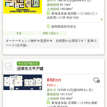
築年月
1981年3月(築45年6ヶ月)
2
建物面積
81.14m
2
土地面積
150.68m
東海道本線 島田駅 バス10分/三ツ
合町西バス停 停歩15分
静岡県島田市伊太
木造
間取り図あり
オーナーチェンジ物件☆賃貸中☆ 自然豊かな環境です！ 駐車ス
ペース1台可能♪
中古売戸建住宅
沼津市大平戸建
850
万円
利回り
-
築年月
1975年12月(築50年9ヶ月)
2
建物面積
141.31m
2
土地面積
343.49m
東海道本線 沼津駅 バス29分/南町
バス停 停歩6分