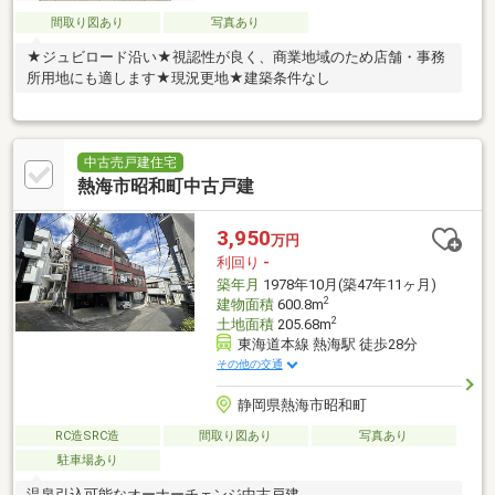
間取り図あり
写真あり
★ジュビロード沿い★視認性が良く、商業地域のため店舗・事務
所用地にも適します★現況更地★建築条件なし
中古売戸建住宅
熱海市昭和町中古戸建
3,950
万円
利回り
-
築年月
1978年10月(築47年11ヶ月)
2
建物面積
600.8m
2
土地面積
205.68m
東海道本線 熱海駅 徒歩28分
その他の交通
静岡県熱海市昭和町
RC造SRC造
間取り図あり
写真あり
駐車場あり
温泉引込可能なオーナーチェンジ中古戸建