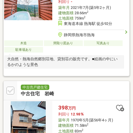
利回り
-
築年月
2021年7月(築5年2ヶ月)
2
建物面積
28.66m
2
土地面積
759m
東海道本線 熱海駅 徒歩92分
静岡県熱海市熱海
木造
間取り図あり
写真あり
駐車場あり
大自然・熱海自然郷別荘地、貸別荘の販売です。■絵画の中にい
るかのような景色
中古売戸建住宅
中古住宅 岩崎
398
万円
利回り
12.98％
築年月
1970年5月(築56年4ヶ月)
2
建物面積
71.58m
2
土地面積
83m