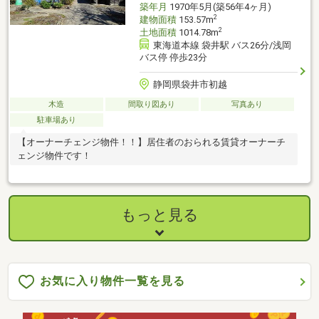
築年月
1970年5月(築56年4ヶ月)
2
建物面積
153.57m
2
土地面積
1014.78m
東海道本線 袋井駅 バス26分/浅岡
バス停 停歩23分
静岡県袋井市初越
木造
間取り図あり
写真あり
駐車場あり
【オーナーチェンジ物件！！】居住者のおられる賃貸オーナーチ
ェンジ物件です！
もっと見る
お気に入り物件一覧を見る