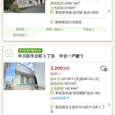
2
建物面積
2584.16m
2
土地面積
4155m
東海道本線 掛川駅 徒歩195分
静岡県掛川市国安
鉄骨造
間取り図あり
写真あり
駐車場あり
中古売戸建住宅
中川区牛立町１丁目 中古一戸建て
3,200
万円
利回り
-
築年月
2017年11月(築8年10ヶ月)
2
建物面積
99.57m
2
土地面積
142.64m
東海道本線 尾頭橋駅 徒歩14分
その他の交通
愛知県名古屋市中川区牛立町１丁
目