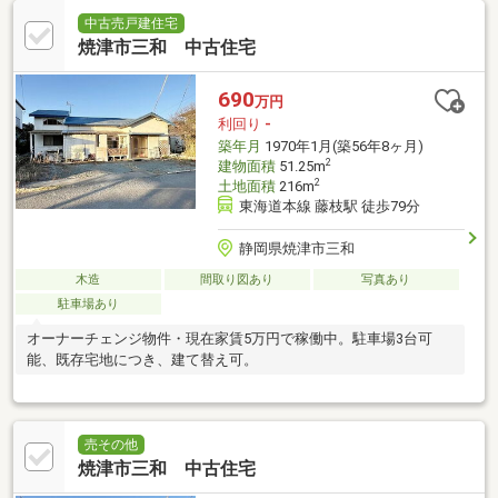
中古売戸建住宅
焼津市三和 中古住宅
690
万円
利回り
-
築年月
1970年1月(築56年8ヶ月)
2
建物面積
51.25m
2
土地面積
216m
東海道本線 藤枝駅 徒歩79分
静岡県焼津市三和
木造
間取り図あり
写真あり
駐車場あり
オーナーチェンジ物件・現在家賃5万円で稼働中。駐車場3台可
能、既存宅地につき、建て替え可。
売その他
焼津市三和 中古住宅