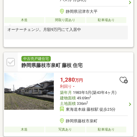
静岡県沼津市大平
木造
間取り図あり
駐車場あり
オーナーチェンジ。月額9万円にて入居中
中古売戸建住宅
静岡県藤枝市泉町 藤枝 住宅
1,280
万円
利回り
-
築年月
1983年5月(築43年4ヶ月)
2
建物面積
49.69m
2
土地面積
336m
東海道本線 藤枝駅 徒歩25分
静岡県藤枝市泉町
木造
写真あり
駐車場あり