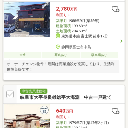
2,780
万円
利回り
-
築年月
1988年9月(築38年)
2
建物面積
199.68m
2
土地面積
204.68m
東海道本線 富士駅 徒歩17分
静岡県富士市中島
木造
写真あり
駐車場あり
オ－ナ－チェンジ物件！近隣は商業施設が充実しており、生活利
便性良好です！
中古売戸建住宅
岐阜市大字長良雄総字大海淵 中古一戸建て
640
万円
利回り
-
築年月
1979年7月(築47年2ヶ月)
2