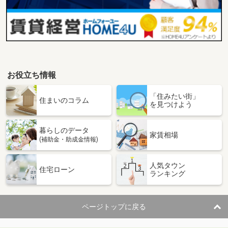
お役立ち情報
「住みたい街」
住まいのコラム
を見つけよう
暮らしのデータ
家賃相場
(補助金・助成金情報)
人気タウン
住宅ローン
ランキング
ページトップに戻る