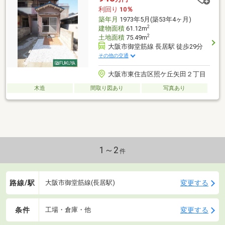
利回り
10％
築年月
1973年5月(築53年4ヶ月)
2
建物面積
61.12m
2
土地面積
75.49m
大阪市御堂筋線 長居駅 徒歩29分
その他の交通
大阪市東住吉区照ケ丘矢田２丁目
木造
間取り図あり
写真あり
1～2
件
路線/駅
変更する
大阪市御堂筋線(長居駅)
条件
変更する
工場・倉庫・他