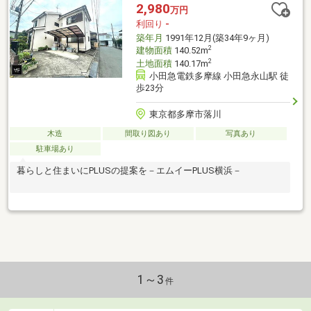
2,980
万円
利回り
-
築年月
1991年12月(築34年9ヶ月)
2
建物面積
140.52m
2
土地面積
140.17m
小田急電鉄多摩線 小田急永山駅 徒
歩23分
東京都多摩市落川
木造
間取り図あり
写真あり
駐車場あり
暮らしと住まいにPLUSの提案を－エムイーPLUS横浜－
1～3
件