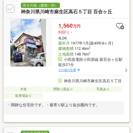
売その他（建物一部）
神奈川県川崎市麻生区高石５丁目 百合ヶ丘
1,560
万円
利回り
-
4LDK
築年月
1977年1月(築49年8ヶ月)
2
建物面積
112.46m
2
土地面積
148.76m
小田急電鉄小田原線 新百合ヶ丘駅
徒歩21分
その他の交通
神奈川県川崎市麻生区高石５丁目
木造
間取り図あり
写真あり
駐車場あり
・閑静な住宅街です。・最寄り駅より徒歩圏内です。