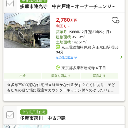
中古売戸建住宅
多摩市連光寺 中古戸建～オーナーチェンジ～
2,780
万円
利回り
-
築年月
1988年12月(築37年9ヶ月)
2
建物面積
96.39m
2
土地面積
142.61m
京王電鉄相模原線 京王永山駅 徒歩
34分
その他の交通
東京都多摩市連光寺４丁目
木造
間取り図あり
写真あり
☆多摩市の閑静な住宅街☆緑豊かな公園がすぐ近くにあり、子ど
もたちの遊び場に最適☆カウンターキッチン付きのゆったりとし
た間取りで家族の会話が弾みます☆バス停徒歩3分
中古売戸建住宅
多摩市落川 中古戸建