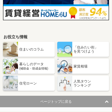
お役立ち情報
「住みたい街」
住まいのコラム
を見つけよう
暮らしのデータ
家賃相場
(補助金・助成金情報)
人気タウン
住宅ローン
ランキング
ページトップに戻る