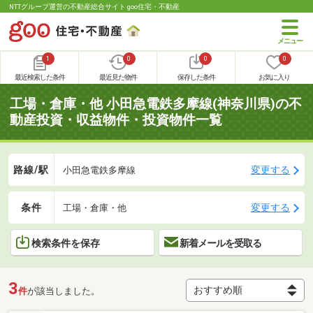
NTTグループ運営の不動産総合サイト goo住宅・不動産
1
0
0
0
最近検索した条件
最近見た物件
保存した条件
お気に入り
工場・倉庫・他 小田急電鉄多摩線(神奈川県)の不
動産投資・収益物件・投資物件一覧
路線/駅
変更する
小田急電鉄多摩線
条件
変更する
工場・倉庫・他
検索条件を保存
新着メールを受取る
3
件
が該当しました。