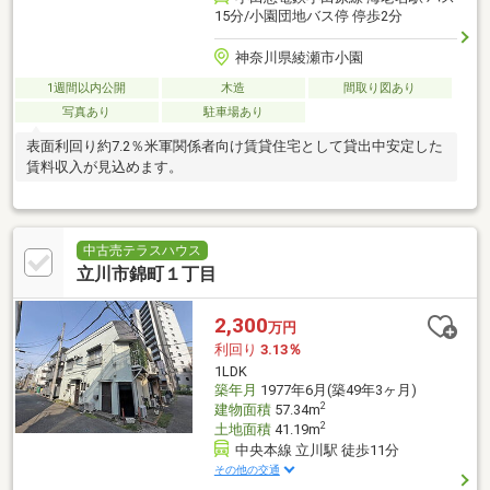
15分/小園団地バス停 停歩2分
神奈川県綾瀬市小園
1週間以内公開
木造
間取り図あり
写真あり
駐車場あり
表面利回り約7.2％米軍関係者向け賃貸住宅として貸出中安定した
賃料収入が見込めます。
中古売テラスハウス
立川市錦町１丁目
2,300
万円
利回り
3.13％
1LDK
築年月
1977年6月(築49年3ヶ月)
2
建物面積
57.34m
2
土地面積
41.19m
中央本線 立川駅 徒歩11分
その他の交通