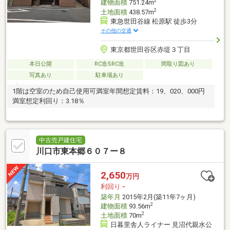
2
建物面積
751.24m
2
土地面積
438.57m
東急世田谷線 松原駅 徒歩3分
その他の交通
東京都世田谷区赤堤３丁目
本日公開
RC造SRC造
間取り図あり
写真あり
駐車場あり
1階は空室のため自己使用可満室年間想定賃料：19、020、000円
満室想定利回り：3.18％
中古売戸建住宅
川口市東本郷６０７ー８
2,650
万円
利回り
-
築年月
2015年2月(築11年7ヶ月)
2
建物面積
93.56m
2
土地面積
70m
日暮里舎人ライナー 見沼代親水公