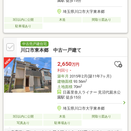
園駅 徒歩15分
埼玉県川口市大字東本郷
3日以内に公開
木造
間取り図あり
駐車場あり
中古売戸建住宅
川口市東本郷 中古一戸建て
2,650
万円
利回り
-
築年月
2015年2月(築11年7ヶ月)
2
建物面積
93.56m
2
土地面積
70m
日暮里舎人ライナー 見沼代親水公
園駅 徒歩15分
埼玉県川口市大字東本郷
3日以内に公開
木造
間取り図あり
写真あり
駐車場あり