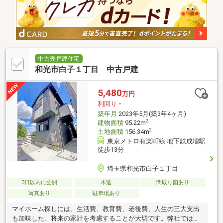
中古売戸建住宅
和光市白子１丁目 中古戸建
5,480
万円
利回り
-
築年月
2023年5月(築3年4ヶ月)
2
建物面積
95.22m
2
土地面積
156.34m
東京メトロ有楽町線 地下鉄成増駅
徒歩13分
埼玉県和光市白子１丁目
3日以内に公開
木造
間取り図あり
写真あり
駐車場あり
マイホーム探しには、生活費、教育費、老後費、人生の三大支出
も加味した、将来の家計を考慮することが大切です。弊社では住