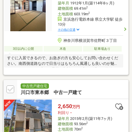
築年月
1912年1月(築114年8ヶ月)
2
建物面積
69.41m
2
土地面積
603.19m
京浜急行電鉄本線 県立大学駅 徒歩
13分
その他の交通
神奈川県横須賀市佐野町３丁目
3日以内に公開
木造
駐車場あり
すぐに入居できるので、お急ぎの方も安心してお問い合わせくだ
さい。南西側道路なので日当りはもちろん風通しも良いのが魅力
です。700万円と、少しご予算を相談したい方にも適した物件で
す。浴室に窓がついてい
中古売戸建住宅
川口市東本郷 中古一戸建て
2,650
万円
利回り
-
築年月
2015年2月(築11年7ヶ月)
2
建物面積
93.56m
2
土地面積
70m