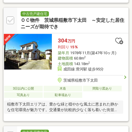
中古売戸建住宅
ＯＣ物件 茨城県稲敷市下太田 ～安定した居住
ニーズが期待でき
304
万円
利回り
15％
築年月
1978年11月(築47年10ヶ月)
2
建物面積
60.8m
2
土地面積
143.18m
成田線 滑河駅 徒歩95分
茨城県稲敷市下太田
3日以内に公開
木造
間取り図あり
写真あり
駐車場あり
稲敷市下太田エリアは、豊かな緑と穏やかな風土に恵まれた静か
な住宅環境が魅力です。交通量が比較的少なく落ち着いた街並み
で、ゆとりある生活を送ることができます。近隣には日常の買い
物を支えるスーパーや地域の