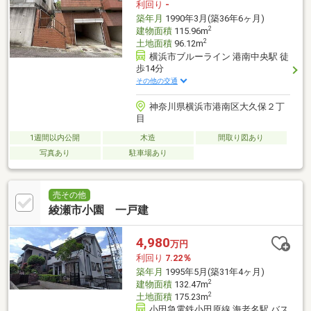
利回り
-
築年月
1990年3月(築36年6ヶ月)
2
建物面積
115.96m
2
土地面積
96.12m
横浜市ブルーライン 港南中央駅 徒
歩14分
その他の交通
神奈川県横浜市港南区大久保２丁
目
1週間以内公開
木造
間取り図あり
写真あり
駐車場あり
売その他
綾瀬市小園 一戸建
4,980
万円
利回り
7.22％
築年月
1995年5月(築31年4ヶ月)
2
建物面積
132.47m
2
土地面積
175.23m
小田急電鉄小田原線 海老名駅 バス