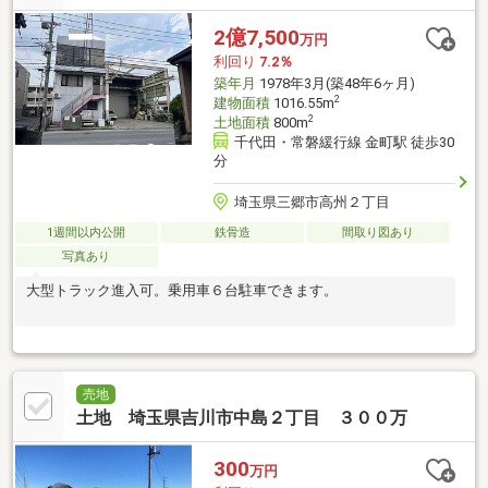
2億7,500
万円
利回り
7.2％
築年月
1978年3月(築48年6ヶ月)
2
建物面積
1016.55m
2
土地面積
800m
千代田・常磐緩行線 金町駅 徒歩30
分
埼玉県三郷市高州２丁目
1週間以内公開
鉄骨造
間取り図あり
写真あり
大型トラック進入可。乗用車６台駐車できます。
売地
土地 埼玉県吉川市中島２丁目 ３００万
300
万円