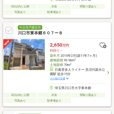
3日以内に公開
木造
間取り図あり
写真あり
駐車場あり
中古売戸建住宅
川口市東本郷６０７ー８
2,650
万円
利回り
-
築年月
2015年2月(築11年7ヶ月)
2
建物面積
93.56m
2
土地面積
70m
日暮里舎人ライナー 見沼代親水公
園駅 徒歩15分
その他の交通
埼玉県川口市大字東本郷
3日以内に公開
木造
間取り図あり
写真あり
駐車場あり