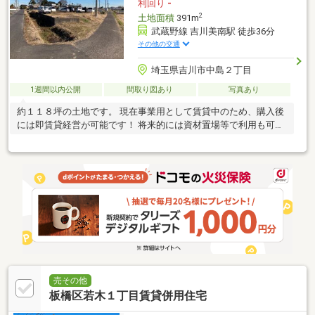
利回り
-
2
土地面積
391m
武蔵野線 吉川美南駅 徒歩36分
その他の交通
埼玉県吉川市中島２丁目
1週間以内公開
間取り図あり
写真あり
約１１８坪の土地です。 現在事業用として賃貸中のため、購入後
には即賃貸経営が可能です！ 将来的には資材置場等で利用も可能
です！
売その他
板橋区若木１丁目賃貸併用住宅