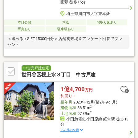
園駅 徒歩15分
埼玉県川口市大字東本郷
本日公開
木造
間取り図あり
写真あり
駐車場あり
＜選べるe-GIFT15000円分＞店舗初来場＆アンケート回答でプレ
ゼント
中古売戸建住宅
世田谷区桜上水３丁目 中古戸建
1億4,700
万円
利回り
-
築年月
2023年12月(築2年9ヶ月)
2
建物面積
86.51m
2
土地面積
97.39m
小田急電鉄小田原線 経堂駅 徒歩13
分
その他の交通