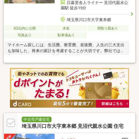
日暮里舎人ライナー 見沼代親水公
園駅 徒歩15分
埼玉県川口市大字東本郷
3日以内に公開
木造
間取り図あり
写真あり
駐車場あり
マイホーム探しには、生活費、教育費、老後費、人生の三大支出
も加味した、将来の家計を考慮することが大切です。弊社では住
宅FPアドバイザーが、お客様の将来設計を見据えたコンサルティ
ングを実施します。
中古売戸建住宅
埼玉県川口市大字東本郷 見沼代親水公園 住宅