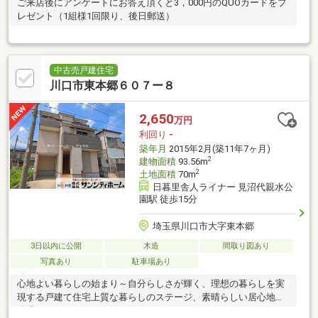
ご来店後にアンケートにお答え頂くと3，000円のQUOカードをプ
レゼント（1組様1回限り、後日郵送）
中古売戸建住宅
川口市東本郷６０７ー８
2,650
万円
利回り
-
築年月
2015年2月(築11年7ヶ月)
2
建物面積
93.56m
2
土地面積
70m
日暮里舎人ライナー 見沼代親水公
園駅 徒歩15分
埼玉県川口市大字東本郷
3日以内に公開
木造
間取り図あり
写真あり
駐車場あり
心地よい暮らしの始まり～自分らしさが輝く、理想の暮らしを実
現する戸建て住宅上質な暮らしのステージ、素晴らしい居心地を
追求しませんか？