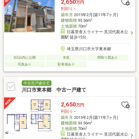
2,650
万円
利回り
-
築年月
2015年2月(築11年7ヶ月)
2
建物面積
93.56m
2
土地面積
70m
日暮里舎人ライナー 見沼代親水公
園駅 徒歩15分
埼玉県川口市大字東本郷
3日以内に公開
木造
間取り図あり
写真あり
駐車場あり
中古売戸建住宅
川口市東本郷 中古一戸建て
2,650
万円
利回り
-
築年月
2015年2月(築11年7ヶ月)
2
建物面積
93.56m
2
土地面積
70m
日暮里舎人ライナー 見沼代親水公