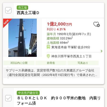
売工場
西真土工場Ｄ
1億2,000
万円
利回り
4.21％
築年月
1993年2月(築33年7ヶ月)
2
建物面積
320.29m
2
土地面積
694m
東海道本線 平塚駅 徒歩39分
神奈川県平塚市西真土１丁目
3日以内に公開
鉄骨造
写真あり
サブリース承継後は、賃貸管理戸数1位の大東建託グループ会社
（週刊全国賃貸住宅新聞（2022年8月15日発行号）で発表された
「2022年管理戸数ランキング1083社」において第1位を獲得）が
管理を行い、
中古売戸建住宅
８ＬＤＫとＬＤＫ 約９００平米の敷地 内装リ
フォーム済