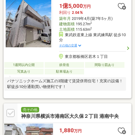
1億5,000
万円
利回り
2.04％
築年月
2019年4月(築7年5ヶ月)
2
建物面積
195.27m
2
土地面積
115.63m
東武鉄道東上線 東武練馬駅 徒歩10
分
その他の交通
東京都板橋区若木１丁目
1週間以内公開
鉄骨造
間取り図あり
写真あり
駐車場あり
パナソニックホームズ施工の3階建て賃貸併用住宅！充実の設備！
駅徒歩10分通勤買い物便利です！
売その他
神奈川県横浜市港南区大久保２丁目 港南中央
1,880
万円