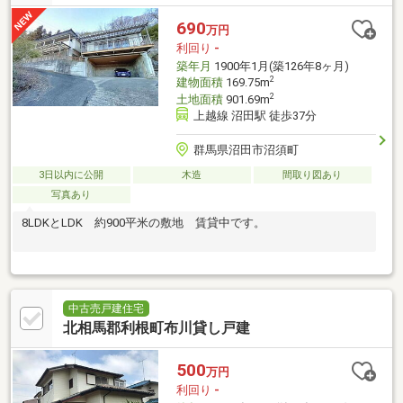
690
万円
利回り
-
築年月
1900年1月(築126年8ヶ月)
2
建物面積
169.75m
2
土地面積
901.69m
上越線 沼田駅 徒歩37分
群馬県沼田市沼須町
3日以内に公開
木造
間取り図あり
写真あり
8LDKとLDK 約900平米の敷地 賃貸中です。
中古売戸建住宅
北相馬郡利根町布川貸し戸建
500
万円
利回り
-