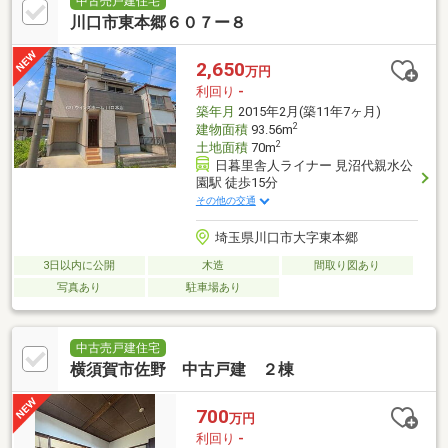
中古売戸建住宅
川口市東本郷６０７ー８
2,650
万円
利回り
-
築年月
2015年2月(築11年7ヶ月)
2
建物面積
93.56m
2
土地面積
70m
日暮里舎人ライナー 見沼代親水公
園駅 徒歩15分
その他の交通
埼玉県川口市大字東本郷
3日以内に公開
木造
間取り図あり
写真あり
駐車場あり
中古売戸建住宅
横須賀市佐野 中古戸建 ２棟
700
万円
利回り
-