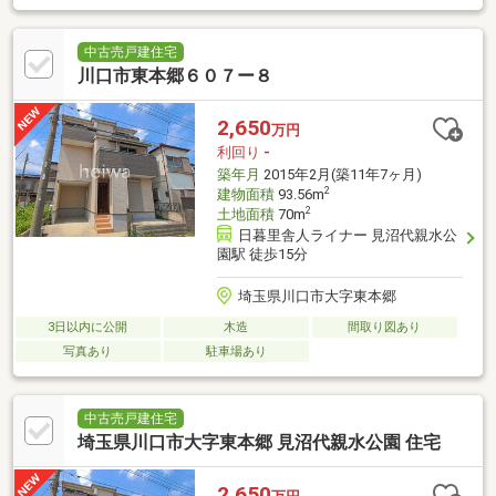
中古売戸建住宅
川口市東本郷６０７ー８
2,650
万円
利回り
-
築年月
2015年2月(築11年7ヶ月)
2
建物面積
93.56m
2
土地面積
70m
日暮里舎人ライナー 見沼代親水公
園駅 徒歩15分
埼玉県川口市大字東本郷
3日以内に公開
木造
間取り図あり
写真あり
駐車場あり
中古売戸建住宅
埼玉県川口市大字東本郷 見沼代親水公園 住宅
2,650