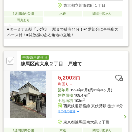
東京都立川市錦町１丁目
1週間以内公開
木造
間取り図あり
写真あり
■ターミナル駅「JR立川」駅まで徒歩11分！■1階部分に事務所ス
ペース付！■開放感のある角地の立地！
中古売戸建住宅
練馬区南大泉２丁目 戸建て
5,200
万円
利回り
-
築年月
1994年6月(築32年3ヶ月)
2
建物面積
108.47m
2
土地面積
103m
西武鉄道新宿線 東伏見駅 徒歩15分
その他の交通
東京都練馬区南大泉２丁目
1週間以内公開
木造
間取り図あり