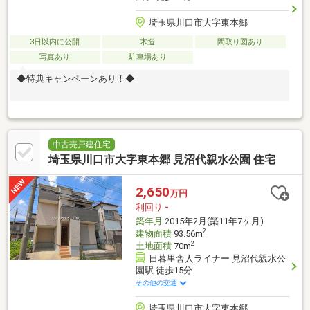
埼玉県川口市大字東本郷
3日以内に公開
木造
間取り図あり
写真あり
駐車場あり
◆特典キャンペーンあり！◆
中古売戸建住宅
埼玉県川口市大字東本郷 見沼代親水公園 住宅
2,650
万円
利回り
-
築年月
2015年2月(築11年7ヶ月)
2
建物面積
93.56m
2
土地面積
70m
日暮里舎人ライナー 見沼代親水公
園駅 徒歩15分
その他の交通
埼玉県川口市大字東本郷