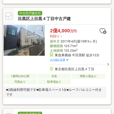
中古売戸建住宅
目黒区上目黒４丁目中古戸建
2億4,000
万円
利回り
-
築年月
2011年4月(築15年5ヶ月)
2
建物面積
125.71m
2
土地面積
132.23m
東急東横線 中目黒駅 徒歩12分
その他の交通
東京都目黒区上目黒４丁目
1週間以内公開
木造
間取り図あり
写真あり
駐車場あり
■2路線利用可能です■駐車場スペース1台■ルーフバルコニー付き
です