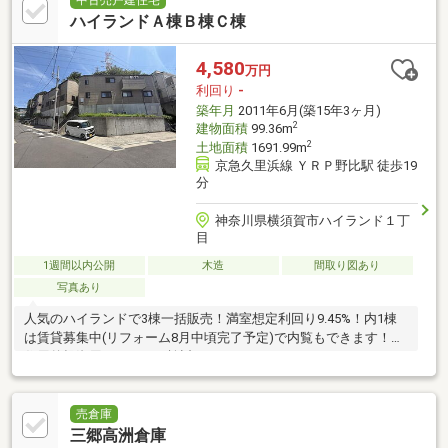
中古売戸建住宅
ハイランドＡ棟Ｂ棟Ｃ棟
4,580
万円
利回り
-
築年月
2011年6月(築15年3ヶ月)
2
建物面積
99.36m
2
土地面積
1691.99m
京急久里浜線 ＹＲＰ野比駅 徒歩19
分
神奈川県横須賀市ハイランド１丁
目
1週間以内公開
木造
間取り図あり
写真あり
人気のハイランドで3棟一括販売！満室想定利回り9.45%！内1棟
は賃貸募集中(リフォーム8月中頃完了予定)で内覧もできます！居
住用兼投資用としてもご検討ください。
売倉庫
三郷高洲倉庫