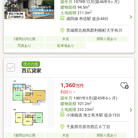
築年月
1979年12月(築46年9ヶ月)
2
建物面積
94.5m
2
土地面積
211.3m
成田線 布佐駅 徒歩44分
茨城県北相馬郡利根町大字布川
1週間以内公開
木造
間取り図あり
写真あり
駐車場あり
売その他
西広貸家
1,360
万円
利回り
-
築年月
1981年3月(築45年6ヶ月)
2
建物面積
101.2m
2
土地面積
232.23m
小湊鐵道 海士有木駅 徒歩13分
千葉県市原市西広６丁目
1週間以内公開
木造
間取り図あり