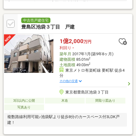
宅FPアドバイザーが、お客様の将来設計を見据えたコンサルティ
ングを実施します。
中古売戸建住宅
豊島区池袋３丁目 戸建
1億2,000
万円
利回り
-
築年月
2017年1月(築9年8ヶ月)
2
建物面積
85.01m
2
土地面積
49.03m
東京メトロ有楽町線 要町駅 徒歩4
分
その他の交通
東京都豊島区池袋３丁目
3日以内に公開
木造
間取り図あり
写真あり
複数路線利用可能♪池袋駅より徒歩8分のカースペース付3LDK戸
建！