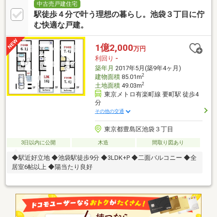
中古売戸建住宅
駅徒歩４分で叶う理想の暮らし。池袋３丁目に佇
む快適な戸建。
1億2,000
万円
利回り
-
築年月
2017年5月(築9年4ヶ月)
2
建物面積
85.01m
2
土地面積
49.03m
東京メトロ有楽町線 要町駅 徒歩4
分
その他の交通
東京都豊島区池袋３丁目
3日以内に公開
木造
間取り図あり
◆駅近好立地 ◆池袋駅徒歩9分 ◆3LDK+P ◆二面バルコニー ◆全
居室6帖以上 ◆陽当たり良好