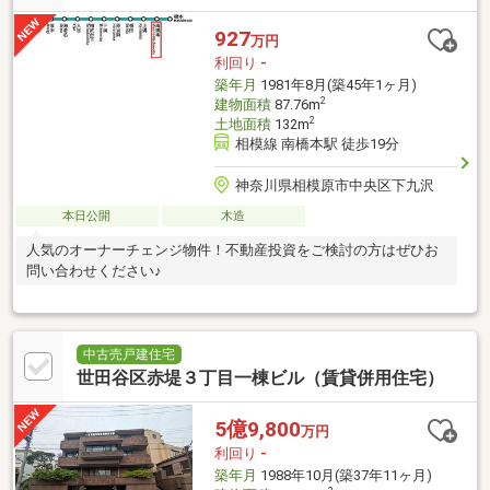
927
万円
利回り
-
築年月
1981年8月(築45年1ヶ月)
2
建物面積
87.76m
2
土地面積
132m
相模線 南橋本駅 徒歩19分
神奈川県相模原市中央区下九沢
本日公開
木造
人気のオーナーチェンジ物件！不動産投資をご検討の方はぜひお
問い合わせください♪
中古売戸建住宅
世田谷区赤堤３丁目一棟ビル（賃貸併用住宅）
5億9,800
万円
利回り
-
築年月
1988年10月(築37年11ヶ月)