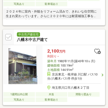
写真あり
駐車場あり
２０２４年に室内・外観をリフォーム済みで、きれいな住空間に
生まれ変わっています。さらに２０２０年には耐震補強工事を実
施しており、安心してお住まいいただけます。快適さと安全性を
兼ね備えた魅力的な戸建です
中古売戸建住宅
八幡木中古戸建て
2,100
万円
利回り
-
築年月
1982年11月(築43年10ヶ月)
2
建物面積
100.19m
2
土地面積
144.91m
京浜東北・根岸線 川口駅 バス10
分/八幡木バス停 停歩1分
埼玉県川口市八幡木２丁目
1週間以内公開
木造
間取り図あり
写真あり
駐車場あり