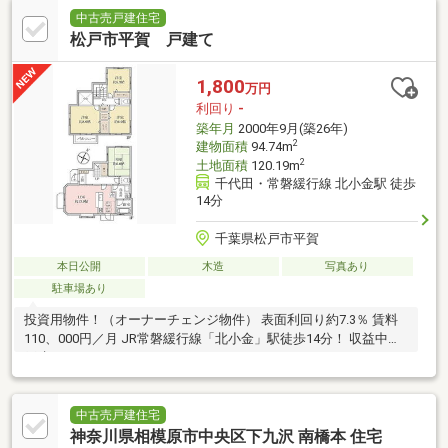
中古売戸建住宅
松戸市平賀 戸建て
1,800
万円
利回り
-
築年月
2000年9月(築26年)
2
建物面積
94.74m
2
土地面積
120.19m
千代田・常磐緩行線 北小金駅 徒歩
14分
千葉県松戸市平賀
本日公開
木造
写真あり
駐車場あり
投資用物件！（オーナーチェンジ物件） 表面利回り約7.3％ 賃料
110、000円／月 JR常磐緩行線「北小金」駅徒歩14分！ 収益中古
戸建！
中古売戸建住宅
神奈川県相模原市中央区下九沢 南橋本 住宅