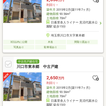
万円
利回り
-
築年月
2015年2月(築11年7ヶ月)
2
建物面積
93.56m
2
土地面積
70m
日暮里舎人ライナー 見沼代親水公
園駅 徒歩15分
埼玉県川口市大字東本郷
3日以内に公開
木造
間取り図あり
写真あり
駐車場あり
中古売戸建住宅
川口市東本郷 中古戸建
2,650
万円
利回り
-
築年月
2015年2月(築11年7ヶ月)
2
建物面積
93.56m
2
土地面積
70m
日暮里舎人ライナー 見沼代親水公
園駅 徒歩15分