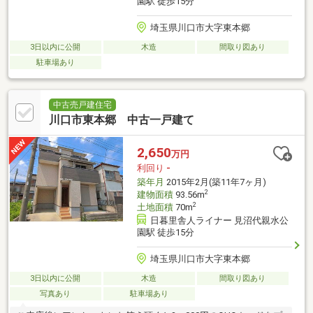
園駅 徒歩15分
埼玉県川口市大字東本郷
3日以内に公開
木造
間取り図あり
駐車場あり
中古売戸建住宅
川口市東本郷 中古一戸建て
2,650
万円
利回り
-
築年月
2015年2月(築11年7ヶ月)
2
建物面積
93.56m
2
土地面積
70m
日暮里舎人ライナー 見沼代親水公
園駅 徒歩15分
埼玉県川口市大字東本郷
3日以内に公開
木造
間取り図あり
写真あり
駐車場あり