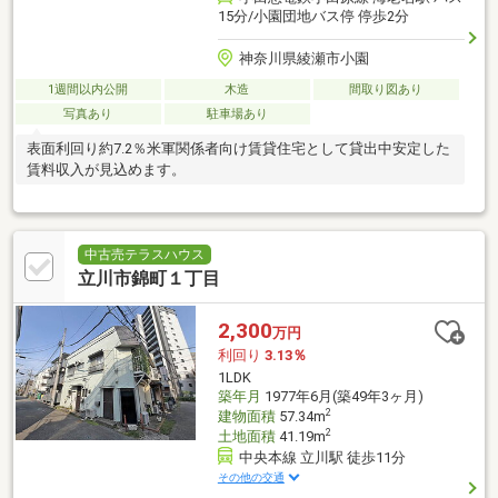
15分/小園団地バス停 停歩2分
神奈川県綾瀬市小園
1週間以内公開
木造
間取り図あり
写真あり
駐車場あり
表面利回り約7.2％米軍関係者向け賃貸住宅として貸出中安定した
賃料収入が見込めます。
中古売テラスハウス
立川市錦町１丁目
2,300
万円
利回り
3.13％
1LDK
築年月
1977年6月(築49年3ヶ月)
2
建物面積
57.34m
2
土地面積
41.19m
中央本線 立川駅 徒歩11分
その他の交通