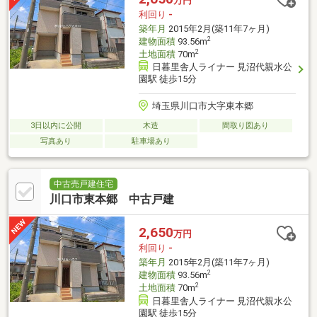
万円
利回り
-
築年月
2015年2月(築11年7ヶ月)
2
建物面積
93.56m
2
土地面積
70m
日暮里舎人ライナー 見沼代親水公
園駅 徒歩15分
埼玉県川口市大字東本郷
3日以内に公開
木造
間取り図あり
写真あり
駐車場あり
中古売戸建住宅
川口市東本郷 中古戸建
2,650
万円
利回り
-
築年月
2015年2月(築11年7ヶ月)
2
建物面積
93.56m
2
土地面積
70m
日暮里舎人ライナー 見沼代親水公
園駅 徒歩15分