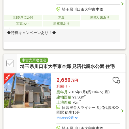
埼玉県川口市大字東本郷
3日以内に公開
木造
間取り図あり
写真あり
駐車場あり
◆特典キャンペーンあり！◆
中古売戸建住宅
埼玉県川口市大字東本郷 見沼代親水公園 住宅
2,650
万円
利回り
-
築年月
2015年2月(築11年7ヶ月)
2
建物面積
93.56m
2
土地面積
70m
日暮里舎人ライナー 見沼代親水公
園駅 徒歩15分
その他の交通
埼玉県川口市大字東本郷