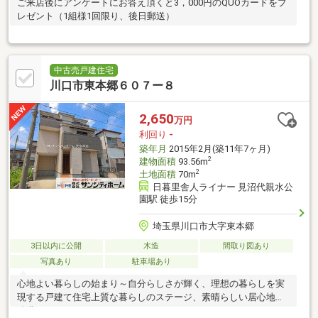
ご来店後にアンケートにお答え頂くと3，000円のQUOカードをプ
レゼント（1組様1回限り、後日郵送）
中古売戸建住宅
川口市東本郷６０７ー８
2,650
万円
利回り
-
築年月
2015年2月(築11年7ヶ月)
2
建物面積
93.56m
2
土地面積
70m
日暮里舎人ライナー 見沼代親水公
園駅 徒歩15分
埼玉県川口市大字東本郷
3日以内に公開
木造
間取り図あり
写真あり
駐車場あり
心地よい暮らしの始まり～自分らしさが輝く、理想の暮らしを実
現する戸建て住宅上質な暮らしのステージ、素晴らしい居心地を
追求しませんか？