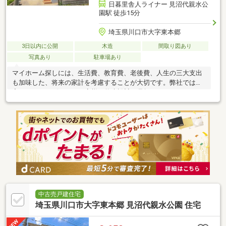
日暮里舎人ライナー 見沼代親水公
園駅 徒歩15分
埼玉県川口市大字東本郷
3日以内に公開
木造
間取り図あり
写真あり
駐車場あり
マイホーム探しには、生活費、教育費、老後費、人生の三大支出
も加味した、将来の家計を考慮することが大切です。弊社では住
宅FPアドバイザーが、お客様の将来設計を見据えたコンサルティ
ングを実施します。
中古売戸建住宅
埼玉県川口市大字東本郷 見沼代親水公園 住宅