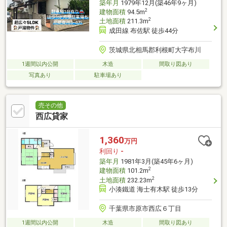
築年月
1979年12月(築46年9ヶ月)
2
建物面積
94.5m
2
土地面積
211.3m
成田線 布佐駅 徒歩44分
茨城県北相馬郡利根町大字布川
1週間以内公開
木造
間取り図あり
写真あり
駐車場あり
売その他
西広貸家
1,360
万円
利回り
-
築年月
1981年3月(築45年6ヶ月)
2
建物面積
101.2m
2
土地面積
232.23m
小湊鐵道 海士有木駅 徒歩13分
千葉県市原市西広６丁目
1週間以内公開
木造
間取り図あり