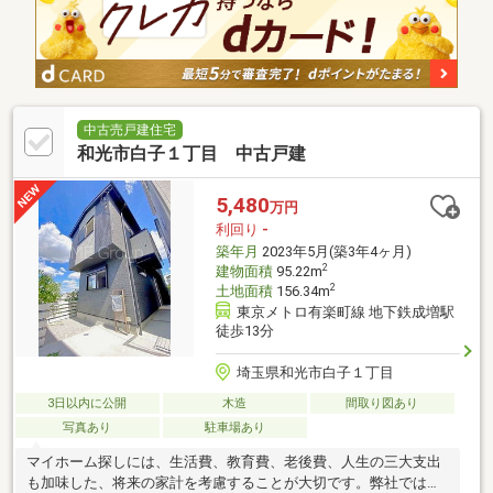
中古売戸建住宅
和光市白子１丁目 中古戸建
5,480
万円
利回り
-
築年月
2023年5月(築3年4ヶ月)
2
建物面積
95.22m
2
土地面積
156.34m
東京メトロ有楽町線 地下鉄成増駅
徒歩13分
埼玉県和光市白子１丁目
3日以内に公開
木造
間取り図あり
写真あり
駐車場あり
マイホーム探しには、生活費、教育費、老後費、人生の三大支出
も加味した、将来の家計を考慮することが大切です。弊社では住