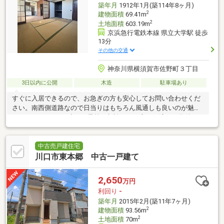
築年月
1912年1月(築114年8ヶ月)
2
建物面積
69.41m
2
土地面積
603.19m
京浜急行電鉄本線 県立大学駅 徒歩
13分
その他の交通
神奈川県横須賀市佐野町３丁目
3日以内に公開
木造
駐車場あり
すぐに入居できるので、お急ぎの方も安心してお問い合わせくだ
さい。南西側道路なので日当りはもちろん風通しも良いのが魅力
です。700万円と、少しご予算を相談したい方にも適した物件で
す。浴室に窓がついてい
中古売戸建住宅
川口市東本郷 中古一戸建て
2,650
万円
利回り
-
築年月
2015年2月(築11年7ヶ月)
2
建物面積
93.56m
2
土地面積
70m