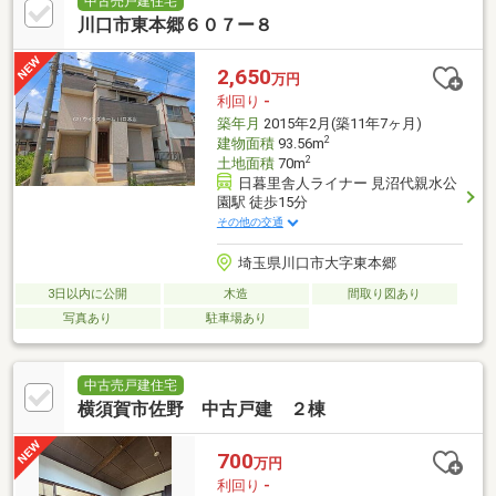
中古売戸建住宅
川口市東本郷６０７ー８
2,650
万円
利回り
-
築年月
2015年2月(築11年7ヶ月)
2
建物面積
93.56m
2
土地面積
70m
日暮里舎人ライナー 見沼代親水公
園駅 徒歩15分
その他の交通
埼玉県川口市大字東本郷
3日以内に公開
木造
間取り図あり
写真あり
駐車場あり
中古売戸建住宅
横須賀市佐野 中古戸建 ２棟
700
万円
利回り
-