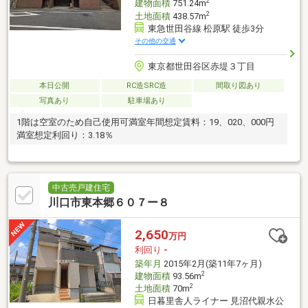
2
建物面積
751.24m
2
土地面積
438.57m
東急世田谷線 松原駅 徒歩3分
その他の交通
東京都世田谷区赤堤３丁目
本日公開
RC造SRC造
間取り図あり
写真あり
駐車場あり
1階は空室のため自己使用可満室年間想定賃料：19、020、000円
満室想定利回り：3.18％
中古売戸建住宅
川口市東本郷６０７ー８
2,650
万円
利回り
-
築年月
2015年2月(築11年7ヶ月)
2
建物面積
93.56m
2
土地面積
70m
日暮里舎人ライナー 見沼代親水公