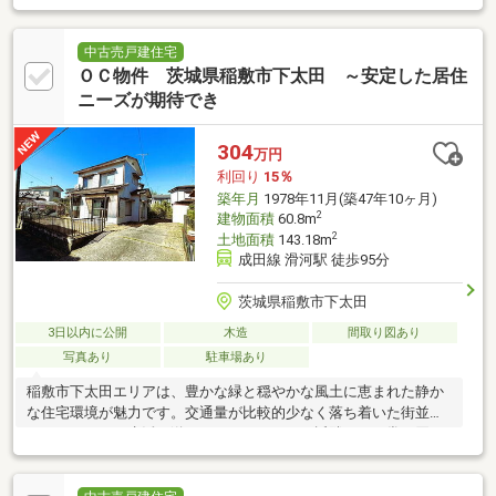
中古売戸建住宅
ＯＣ物件 茨城県稲敷市下太田 ～安定した居住
ニーズが期待でき
304
万円
利回り
15％
築年月
1978年11月(築47年10ヶ月)
2
建物面積
60.8m
2
土地面積
143.18m
成田線 滑河駅 徒歩95分
茨城県稲敷市下太田
3日以内に公開
木造
間取り図あり
写真あり
駐車場あり
稲敷市下太田エリアは、豊かな緑と穏やかな風土に恵まれた静か
な住宅環境が魅力です。交通量が比較的少なく落ち着いた街並み
で、ゆとりある生活を送ることができます。近隣には日常の買い
物を支えるスーパーや地域の