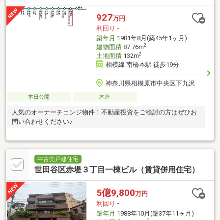
927
万円
利回り
-
築年月
1981年8月(築45年1ヶ月)
2
建物面積
87.76m
2
土地面積
132m
相模線 南橋本駅 徒歩19分
神奈川県相模原市中央区下九沢
本日公開
木造
人気のオーナーチェンジ物件！不動産投資をご検討の方はぜひお
問い合わせください♪
中古売戸建住宅
世田谷区赤堤３丁目一棟ビル（賃貸併用住宅）
5億9,800
万円
利回り
-
築年月
1988年10月(築37年11ヶ月)