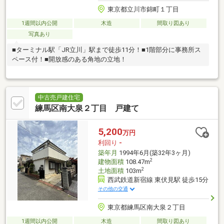
東京都立川市錦町１丁目
1週間以内公開
木造
間取り図あり
写真あり
■ターミナル駅「JR立川」駅まで徒歩11分！■1階部分に事務所ス
ペース付！■開放感のある角地の立地！
中古売戸建住宅
練馬区南大泉２丁目 戸建て
5,200
万円
利回り
-
築年月
1994年6月(築32年3ヶ月)
2
建物面積
108.47m
2
土地面積
103m
西武鉄道新宿線 東伏見駅 徒歩15分
その他の交通
東京都練馬区南大泉２丁目
1週間以内公開
木造
間取り図あり