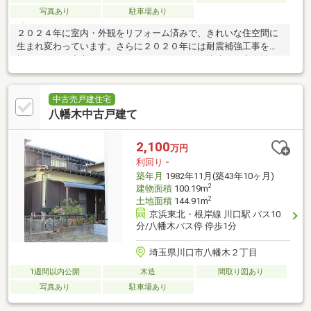
写真あり
駐車場あり
２０２４年に室内・外観をリフォーム済みで、きれいな住空間に
生まれ変わっています。さらに２０２０年には耐震補強工事を実
施しており、安心してお住まいいただけます。快適さと安全性を
兼ね備えた魅力的な戸建です
中古売戸建住宅
八幡木中古戸建て
2,100
万円
利回り
-
築年月
1982年11月(築43年10ヶ月)
2
建物面積
100.19m
2
土地面積
144.91m
京浜東北・根岸線 川口駅 バス10
分/八幡木バス停 停歩1分
埼玉県川口市八幡木２丁目
1週間以内公開
木造
間取り図あり
写真あり
駐車場あり