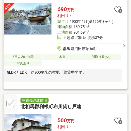
690
万円
利回り
-
築年月
1900年1月(築126年8ヶ月)
2
建物面積
169.75m
2
土地面積
901.69m
上越線 沼田駅 徒歩37分
群馬県沼田市沼須町
3日以内に公開
木造
間取り図あり
写真あり
8LDKとLDK 約900平米の敷地 賃貸中です。
中古売戸建住宅
北相馬郡利根町布川貸し戸建
500
万円
利回り
-