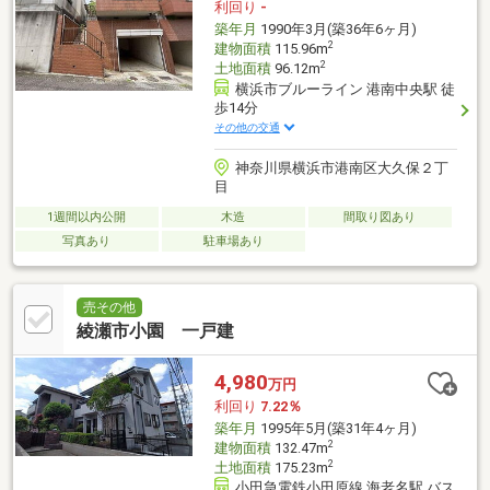
利回り
-
築年月
1990年3月(築36年6ヶ月)
2
建物面積
115.96m
2
土地面積
96.12m
横浜市ブルーライン 港南中央駅 徒
歩14分
その他の交通
神奈川県横浜市港南区大久保２丁
目
1週間以内公開
木造
間取り図あり
写真あり
駐車場あり
売その他
綾瀬市小園 一戸建
4,980
万円
利回り
7.22％
築年月
1995年5月(築31年4ヶ月)
2
建物面積
132.47m
2
土地面積
175.23m
小田急電鉄小田原線 海老名駅 バス