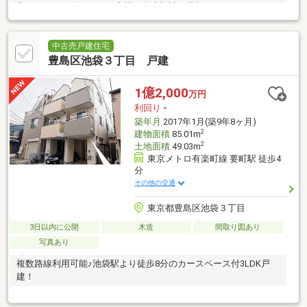
宅FPアドバイザーが、お客様の将来設計を見据えたコンサルティ
ングを実施します。
中古売戸建住宅
豊島区池袋３丁目 戸建
1億2,000
万円
利回り
-
築年月
2017年1月(築9年8ヶ月)
2
建物面積
85.01m
2
土地面積
49.03m
東京メトロ有楽町線 要町駅 徒歩4
分
その他の交通
東京都豊島区池袋３丁目
3日以内に公開
木造
間取り図あり
写真あり
複数路線利用可能♪池袋駅より徒歩8分のカースペース付3LDK戸
建！