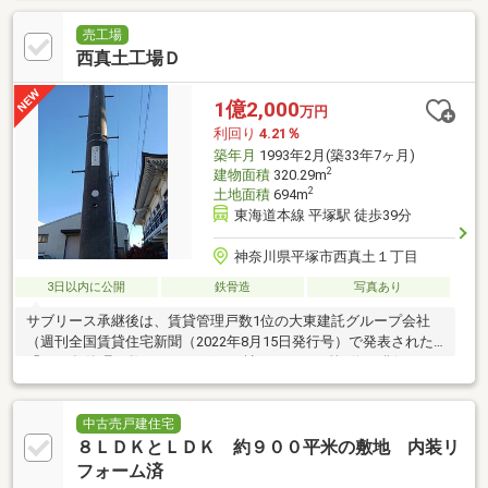
売工場
西真土工場Ｄ
1億2,000
万円
利回り
4.21％
築年月
1993年2月(築33年7ヶ月)
2
建物面積
320.29m
2
土地面積
694m
東海道本線 平塚駅 徒歩39分
神奈川県平塚市西真土１丁目
3日以内に公開
鉄骨造
写真あり
サブリース承継後は、賃貸管理戸数1位の大東建託グループ会社
（週刊全国賃貸住宅新聞（2022年8月15日発行号）で発表された
「2022年管理戸数ランキング1083社」において第1位を獲得）が
管理を行い、
中古売戸建住宅
８ＬＤＫとＬＤＫ 約９００平米の敷地 内装リ
フォーム済