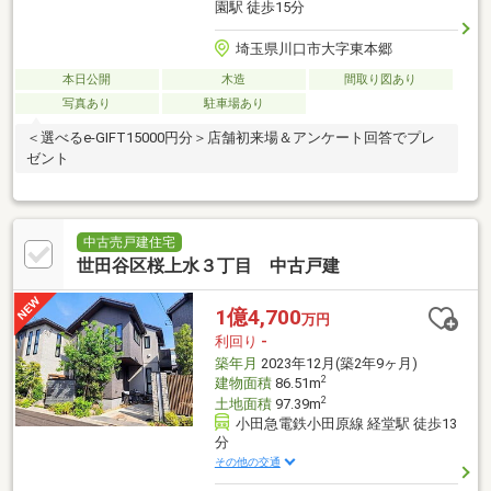
園駅 徒歩15分
埼玉県川口市大字東本郷
本日公開
木造
間取り図あり
写真あり
駐車場あり
＜選べるe-GIFT15000円分＞店舗初来場＆アンケート回答でプレ
ゼント
中古売戸建住宅
世田谷区桜上水３丁目 中古戸建
1億4,700
万円
利回り
-
築年月
2023年12月(築2年9ヶ月)
2
建物面積
86.51m
2
土地面積
97.39m
小田急電鉄小田原線 経堂駅 徒歩13
分
その他の交通