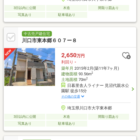
3日以内に公開
木造
間取り図あり
写真あり
駐車場あり
中古売戸建住宅
川口市東本郷６０７ー８
2,650
万円
利回り
-
築年月
2015年2月(築11年7ヶ月)
2
建物面積
93.56m
2
土地面積
70m
日暮里舎人ライナー 見沼代親水公
園駅 徒歩15分
その他の交通
埼玉県川口市大字東本郷
3日以内に公開
木造
間取り図あり
写真あり
駐車場あり