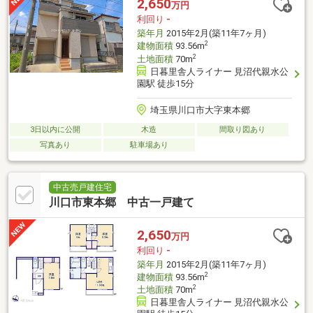
2,650
万円
利回り
-
築年月
2015年2月(築11年7ヶ月)
2
建物面積
93.56m
2
土地面積
70m
日暮里舎人ライナー 見沼代親水公
園駅 徒歩15分
埼玉県川口市大字東本郷
3日以内に公開
木造
間取り図あり
写真あり
駐車場あり
中古売戸建住宅
川口市東本郷 中古一戸建て
2,650
万円
利回り
-
築年月
2015年2月(築11年7ヶ月)
2
建物面積
93.56m
2
土地面積
70m
日暮里舎人ライナー 見沼代親水公