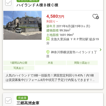
中古売戸建住宅
ハイランドＡ棟Ｂ棟Ｃ棟
4,580
万円
利回り
-
築年月
2011年6月(築15年3ヶ月)
2
建物面積
99.36m
2
土地面積
1691.99m
京急久里浜線 ＹＲＰ野比駅 徒歩19
分
神奈川県横須賀市ハイランド１丁
目
1週間以内公開
木造
間取り図あり
写真あり
人気のハイランドで3棟一括販売！満室想定利回り9.45%！内1棟
は賃貸募集中(リフォーム8月中頃完了予定)で内覧もできます！居
住用兼投資用としてもご検討ください。
売倉庫
三郷高洲倉庫