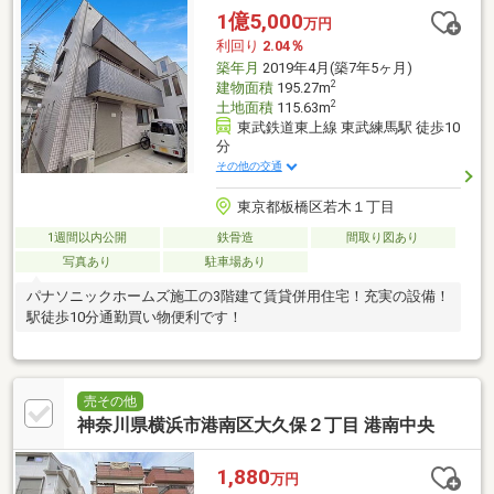
1億5,000
万円
利回り
2.04％
築年月
2019年4月(築7年5ヶ月)
2
建物面積
195.27m
2
土地面積
115.63m
東武鉄道東上線 東武練馬駅 徒歩10
分
その他の交通
東京都板橋区若木１丁目
1週間以内公開
鉄骨造
間取り図あり
写真あり
駐車場あり
パナソニックホームズ施工の3階建て賃貸併用住宅！充実の設備！
駅徒歩10分通勤買い物便利です！
売その他
神奈川県横浜市港南区大久保２丁目 港南中央
1,880
万円