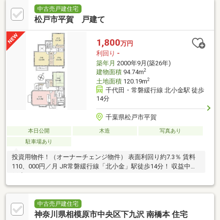
中古売戸建住宅
松戸市平賀 戸建て
1,800
万円
利回り
-
築年月
2000年9月(築26年)
2
建物面積
94.74m
2
土地面積
120.19m
千代田・常磐緩行線 北小金駅 徒歩
14分
千葉県松戸市平賀
本日公開
木造
写真あり
駐車場あり
投資用物件！（オーナーチェンジ物件） 表面利回り約7.3％ 賃料
110、000円／月 JR常磐緩行線「北小金」駅徒歩14分！ 収益中古
戸建！
中古売戸建住宅
神奈川県相模原市中央区下九沢 南橋本 住宅