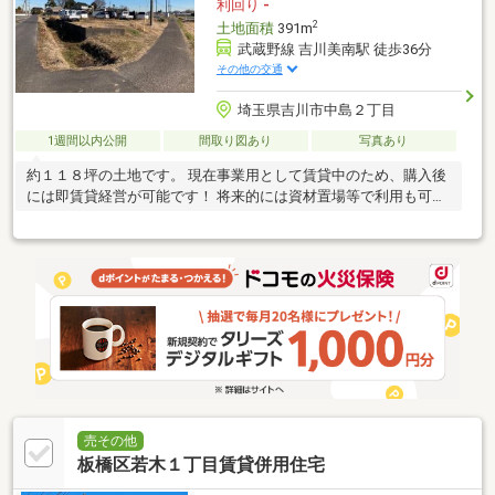
利回り
-
2
土地面積
391m
武蔵野線 吉川美南駅 徒歩36分
その他の交通
埼玉県吉川市中島２丁目
1週間以内公開
間取り図あり
写真あり
約１１８坪の土地です。 現在事業用として賃貸中のため、購入後
には即賃貸経営が可能です！ 将来的には資材置場等で利用も可能
です！
売その他
板橋区若木１丁目賃貸併用住宅