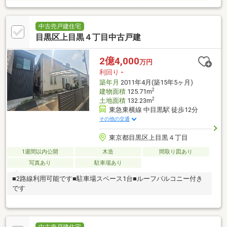
中古売戸建住宅
目黒区上目黒４丁目中古戸建
2億4,000
万円
利回り
-
築年月
2011年4月(築15年5ヶ月)
2
建物面積
125.71m
2
土地面積
132.23m
東急東横線 中目黒駅 徒歩12分
その他の交通
東京都目黒区上目黒４丁目
1週間以内公開
木造
間取り図あり
写真あり
駐車場あり
■2路線利用可能です■駐車場スペース1台■ルーフバルコニー付き
です