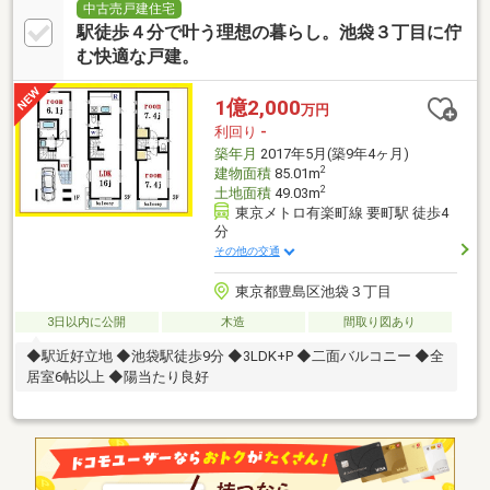
中古売戸建住宅
駅徒歩４分で叶う理想の暮らし。池袋３丁目に佇
む快適な戸建。
1億2,000
万円
利回り
-
築年月
2017年5月(築9年4ヶ月)
2
建物面積
85.01m
2
土地面積
49.03m
東京メトロ有楽町線 要町駅 徒歩4
分
その他の交通
東京都豊島区池袋３丁目
3日以内に公開
木造
間取り図あり
◆駅近好立地 ◆池袋駅徒歩9分 ◆3LDK+P ◆二面バルコニー ◆全
居室6帖以上 ◆陽当たり良好