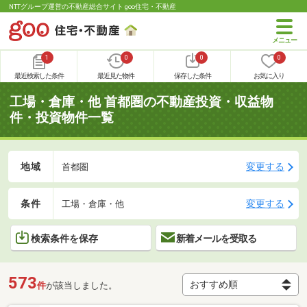
NTTグループ運営の不動産総合サイト goo住宅・不動産
1
0
0
0
最近検索した条件
最近見た物件
保存した条件
お気に入り
工場・倉庫・他 首都圏の不動産投資・収益物
件・投資物件一覧
地域
変更する
首都圏
条件
変更する
工場・倉庫・他
検索条件を保存
新着メールを受取る
573
件
が該当しました。