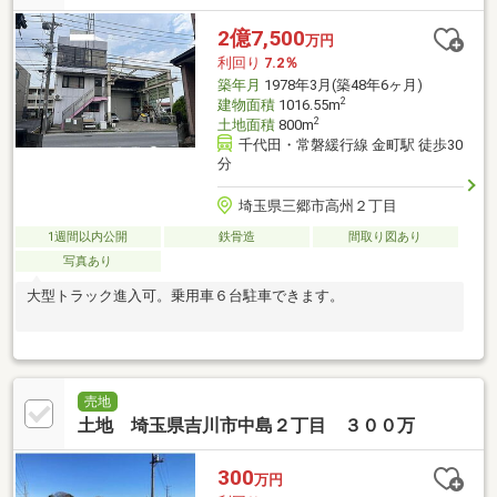
2億7,500
万円
利回り
7.2％
築年月
1978年3月(築48年6ヶ月)
2
建物面積
1016.55m
2
土地面積
800m
千代田・常磐緩行線 金町駅 徒歩30
分
埼玉県三郷市高州２丁目
1週間以内公開
鉄骨造
間取り図あり
写真あり
大型トラック進入可。乗用車６台駐車できます。
売地
土地 埼玉県吉川市中島２丁目 ３００万
300
万円