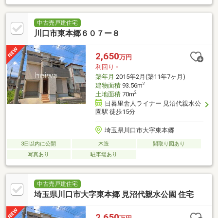
中古売戸建住宅
川口市東本郷６０７ー８
2,650
万円
利回り
-
築年月
2015年2月(築11年7ヶ月)
2
建物面積
93.56m
2
土地面積
70m
日暮里舎人ライナー 見沼代親水公
園駅 徒歩15分
埼玉県川口市大字東本郷
3日以内に公開
木造
間取り図あり
写真あり
駐車場あり
中古売戸建住宅
埼玉県川口市大字東本郷 見沼代親水公園 住宅
2,650