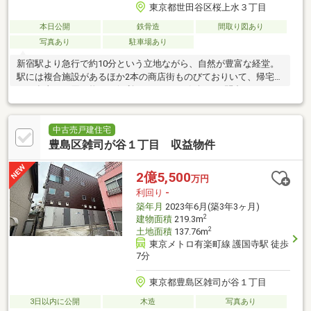
東京都世田谷区桜上水３丁目
本日公開
鉄骨造
間取り図あり
写真あり
駐車場あり
新宿駅より急行で約10分という立地ながら、自然が豊富な経堂。
駅には複合施設があるほか2本の商店街ものびておりいて、帰宅時
のお食事やお買い物にも便利です。ぜひお気軽にお問合せくださ
い！
中古売戸建住宅
豊島区雑司が谷１丁目 収益物件
2億5,500
万円
利回り
-
築年月
2023年6月(築3年3ヶ月)
2
建物面積
219.3m
2
土地面積
137.76m
東京メトロ有楽町線 護国寺駅 徒歩
7分
東京都豊島区雑司が谷１丁目
3日以内に公開
木造
写真あり