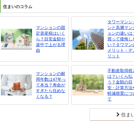
住まいのコラム
タワーマンシ
マンションの固
ンと高層マン
定資産税はいく
ョンの違いは
ら？目安金額や
買って後悔し
途中で上がる理
い？タワマン
由
メリット・デ
リット
不動産取得税
マンションの耐
は？いくら払
用年数は47年っ
う？金額の目
て本当？寿命が
安・計算方法
すぎたら住めな
軽減措置につ
くなる？
て
住ま