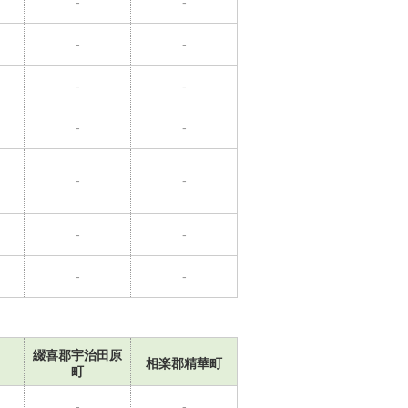
-
-
-
-
-
-
-
-
-
-
-
-
-
-
綴喜郡宇治田原
相楽郡精華町
町
-
-