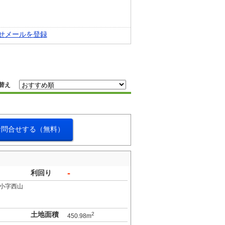
せメールを登録
替え
お問合せする（無料）
-
利回り
小字西山
土地面積
2
450.98m