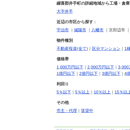
綴喜郡井手町の詳細地域から工場・倉庫・
大字井手
近辺の市区から探す :
宇治市
｜
城陽市
｜
八幡市
｜京田辺市 ｜
物件種別
不動産投資(全て)
｜
区分マンション
｜
1
価格帯
1,000万円以下
｜
2,000万円以下
｜
3,00
1億円以下
｜
2億円以下
｜
3億円以下
｜
4
利回り
5％以下
｜
5％以上
｜
10％以上
｜
15％以
その他
売主・代理
｜
賃貸中