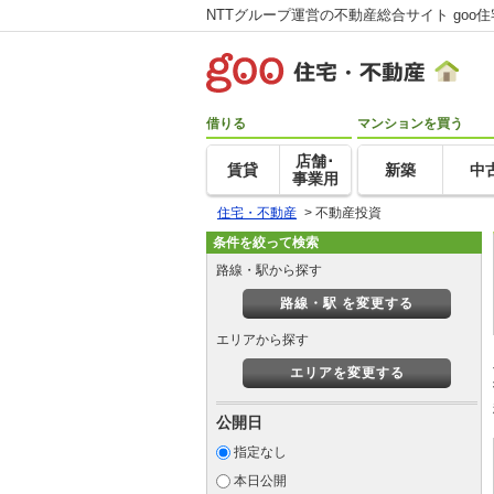
NTTグループ運営の不動産総合サイト goo
借りる
マンションを買う
店舗･
賃貸
新築
中
事業用
住宅・不動産
>
不動産投資
条件を絞って検索
路線・駅から探す
路線・駅 を変更する
エリアから探す
エリアを変更する
公開日
指定なし
本日公開