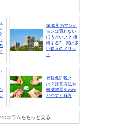
ョ
築30年のマンシ
シ
ョンは買わない
？
ほうがいい？ 後
な
悔する? 実は多
の
い購入のメリッ
メ
ト
と
登録免許税と
は？計算方法や
や
軽減措置をわか
い
りやすく解説
いのコラムをもっと見る