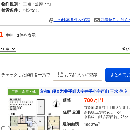
物件種別
： 工場・倉庫・他
検索条件
： 指定なし
この検索条件を保存
新着物件お知ら
1
件中
1
件を表示
並び
チェックした物件を一括で
お気に入りに登録
まとめて
京都府綴喜郡井手町大字井手小字西山 玉水 住宅
工場・倉庫・他
780万円
価格
京都府綴喜郡井手町大字井手
住所 交通
奈良線 玉水駅 徒歩15分
奈良線 山城多賀駅 徒歩26分
建物面積
2
190.37m