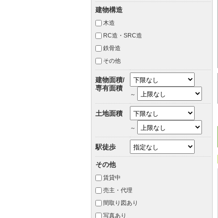
建物構造
木造
RC造・SRC造
鉄骨造
その他
建物面積/
専有面積
～
土地面積
～
駅徒歩
その他
賃貸中
売主・代理
間取り図あり
写真あり