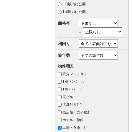
3日以内に公開
1週間以内公開
価格帯
～
利回り
築年数
物件種別
区分マンション
1棟マンション
1棟アパート
売ビル
店舗付き住宅
売店舗・売事務所
ホテル・旅館
工場・倉庫・他