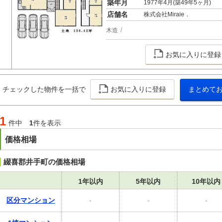
築年月
1977年4月(築49年5ヶ月)
店舗名
株式会社Miraie．
木造
お気に入りに登録
チェックした物件を一括で
お気に入りに登録
まとめて
1
件中
1
件を表示
価格相場
綴喜郡井手町の価格相場
1年以内
5年以内
10年以内
区分マンション
-
-
-