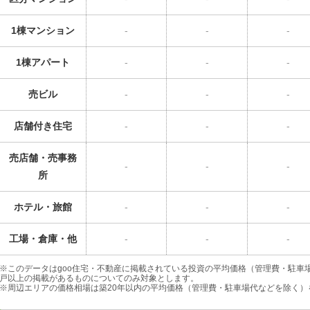
1棟マンション
-
-
-
1棟アパート
-
-
-
売ビル
-
-
-
店舗付き住宅
-
-
-
売店舗・売事務
-
-
-
所
ホテル・旅館
-
-
-
工場・倉庫・他
-
-
-
※このデータはgoo住宅・不動産に掲載されている投資の平均価格（管理費・駐車
戸以上の掲載があるものについてのみ対象とします。
※周辺エリアの価格相場は築20年以内の平均価格（管理費・駐車場代などを除く）