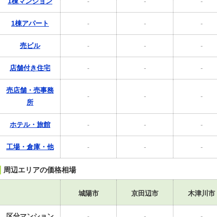
1棟マンション
-
-
-
1棟アパート
-
-
-
売ビル
-
-
-
店舗付き住宅
-
-
-
売店舗・売事務
-
-
-
所
ホテル・旅館
-
-
-
工場・倉庫・他
-
-
-
周辺エリアの価格相場
城陽市
京田辺市
木津川市
区分マンション
-
-
-