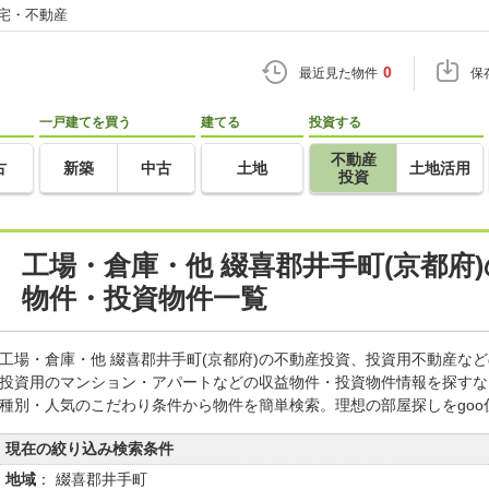
住宅・不動産
0
最近見た物件
保
一戸建てを買う
建てる
投資する
不動産
古
新築
中古
土地
土地活用
投資
工場・倉庫・他 綴喜郡井手町(京都府
物件・投資物件一覧
工場・倉庫・他 綴喜郡井手町(京都府)の不動産投資、投資用不動産な
投資用のマンション・アパートなどの収益物件・投資物件情報を探すな
種別・人気のこだわり条件から物件を簡単検索。理想の部屋探しをgo
現在の絞り込み検索条件
地域
： 綴喜郡井手町