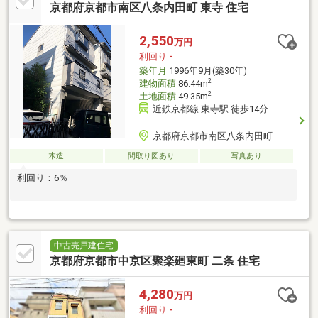
京都府京都市南区八条内田町 東寺 住宅
2,550
万円
利回り
-
築年月
1996年9月(築30年)
2
建物面積
86.44m
2
土地面積
49.35m
近鉄京都線 東寺駅 徒歩14分
京都府京都市南区八条内田町
木造
間取り図あり
写真あり
利回り：6％
中古売戸建住宅
京都府京都市中京区聚楽廻東町 二条 住宅
4,280
万円
利回り
-