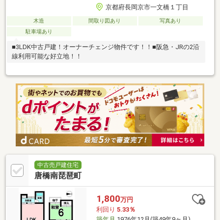
京都府長岡京市一文橋１丁目
木造
間取り図あり
写真あり
駐車場あり
■3LDK中古戸建！オーナーチェンジ物件です！！■阪急・JRの2沿
線利用可能な好立地！！
中古売戸建住宅
唐橋南琵琶町
1,800
万円
利回り
5.33％
築年月
1976年12月(築49年9ヶ月)