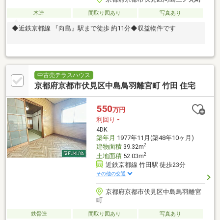
木造
間取り図あり
写真あり
◆近鉄京都線 『向島』駅まで徒歩 約11分◆収益物件です
中古売テラスハウス
京都府京都市伏見区中島鳥羽離宮町 竹田 住宅
550
万円
利回り
-
4DK
築年月
1977年11月(築48年10ヶ月)
2
建物面積
39.32m
2
土地面積
52.03m
近鉄京都線 竹田駅 徒歩23分
その他の交通
京都府京都市伏見区中島鳥羽離宮
町
鉄骨造
間取り図あり
写真あり