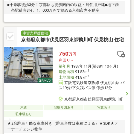
■十条駅徒歩3分！京都駅も徒歩圏内の収益・居住用戸建■地下鉄
十条駅徒歩3分。1、000万円で始める京都市内不動産
中古売戸建住宅
京都府京都市伏見区羽束師鴨川町 伏見桃山 住宅
750
万円
利回り
-
築年月
1987年11月(築38年10ヶ月)
2
建物面積
91.82m
2
土地面積
41.87m
京阪電気鉄道京阪線 伏見桃山駅 バ
ス19分/下久我バス停 停歩12分
京都府京都市伏見区羽束師鴨川町
木造
間取り図あり
写真あり
駐車場あり
★2台駐車可能な車庫付き（駐車台数は車種による）★3DK★オ
ーナーチェンジ物件