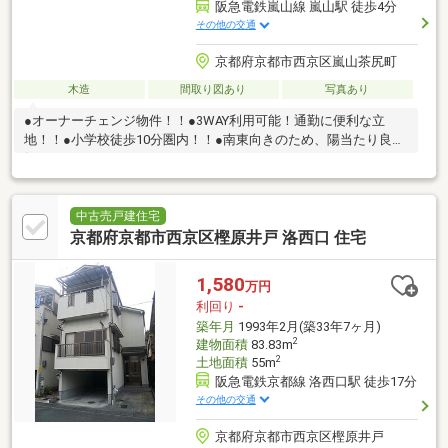
阪急電鉄嵐山線 嵐山駅 徒歩4分
その他の交通
京都府京都市西京区嵐山茶尻町
木造
間取り図あり
写真あり
●オーナーチェンジ物件！！●3WAY利用可能！通勤に便利な立
地！！●小学校徒歩10分圏内！！●南東向きのため、陽当たり良
好！！
中古売戸建住宅
京都府京都市西京区樫原井戸 洛西口 住宅
1,580
万円
利回り
-
築年月
1993年2月(築33年7ヶ月)
2
建物面積
83.83m
2
土地面積
55m
阪急電鉄京都線 洛西口駅 徒歩17分
その他の交通
京都府京都市西京区樫原井戸