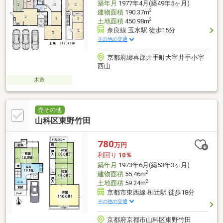
築年月
1977年4月(築49年5ヶ月)
2
建物面積
190.37m
2
土地面積
450.98m
奈良線 玉水駅 徒歩15分
その他の交通
京都府綴喜郡井手町大字井手小字
西山
木造
売その他
山科区東野竹田
780
万円
利回り
10％
築年月
1973年6月(築53年3ヶ月)
2
建物面積
55.46m
2
土地面積
59.24m
京都市東西線 椥辻駅 徒歩18分
その他の交通
京都府京都市山科区東野竹田