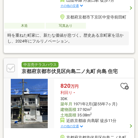
山陰本線 丹波口駅 徒歩7分
その他の交通
京都府京都市下京区中堂寺前田町
木造
写真あり
時を重ねた町家に、新たな価値が息づく。歴史ある京町家を活か
し、2024年にフルリノベーション。
中古売テラスハウス
京都府京都市伏見区向島二ノ丸町 向島 住宅
820
万円
利回り
-
3DK
築年月
1971年2月(築55年7ヶ月)
2
建物面積
37.92m
2
土地面積
35.08m
近鉄京都線 向島駅 徒歩11分
その他の交通
京都府京都市伏見区向島二ノ丸町