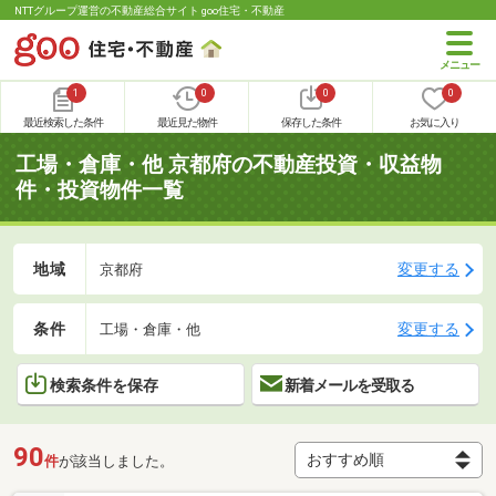
NTTグループ運営の不動産総合サイト goo住宅・不動産
1
0
0
0
最近検索した条件
最近見た物件
保存した条件
お気に入り
工場・倉庫・他 京都府の不動産投資・収益物
件・投資物件一覧
地域
変更する
京都府
条件
変更する
工場・倉庫・他
検索条件を保存
新着メールを受取る
90
件
が該当しました。