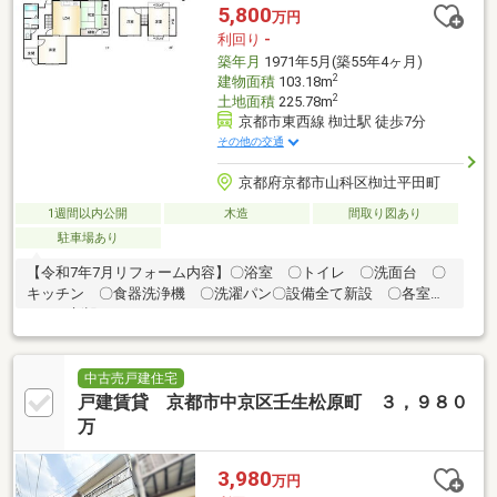
5,800
万円
利回り
-
築年月
1971年5月(築55年4ヶ月)
2
建物面積
103.18m
2
土地面積
225.78m
京都市東西線 椥辻駅 徒歩7分
その他の交通
京都府京都市山科区椥辻平田町
1週間以内公開
木造
間取り図あり
駐車場あり
【令和7年7月リフォーム内容】〇浴室 〇トイレ 〇洗面台 〇
キッチン 〇食器洗浄機 〇洗濯パン〇設備全て新設 〇各室ク
ーラー新設
中古売戸建住宅
戸建賃貸 京都市中京区壬生松原町 ３，９８０
万
3,980
万円