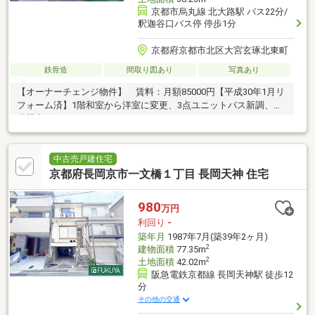
京都市烏丸線 北大路駅 バス22分/
釈迦谷口バス停 停歩1分
京都府京都市北区大宮玄琢北東町
鉄骨造
間取り図あり
写真あり
【オーナーチェンジ物件】 賃料：月額85000円【平成30年1月リ
フォーム済】1階和室から洋室に変更、3点ユニットバス新調、給
湯器交換
中古売戸建住宅
京都府長岡京市一文橋１丁目 長岡天神 住宅
980
万円
利回り
-
築年月
1987年7月(築39年2ヶ月)
2
建物面積
77.35m
2
土地面積
42.02m
阪急電鉄京都線 長岡天神駅 徒歩12
分
その他の交通