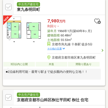
中古売戸建住宅
東九条明田町
7,980
万円
利回り
-
築年月
1966年1月(築60年8ヶ月)
2
建物面積
60.48m
2
土地面積
55.53m
京都市烏丸線 十条駅 徒歩5分
その他の交通
京都府京都市南区東九条明田町
3日以内に公開
木造
間取り図あり
■2沿線利用可能・最寄り駅まで徒歩圏内の便利な立地！！
中古売戸建住宅
京都府京都市山科区椥辻平田町 椥辻 住宅