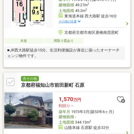
2
建物面積
49.27m
2
土地面積
45.2m
東海道本線 西大路駅 徒歩16分
その他の交通
京都府京都市南区唐橋南琵琶町
木造
間取り図あり
■JR西大路駅徒歩15分。生活利便施設が身近に揃ったオーナーチ
ェンジ物件です。
売その他
京都府福知山市前田新町 石原
1,570
万円
利回り
-
築年月
1973年3月(築53年6ヶ月)
建物面積
-
2
土地面積
344.13m
山陰本線 石原駅 徒歩32分