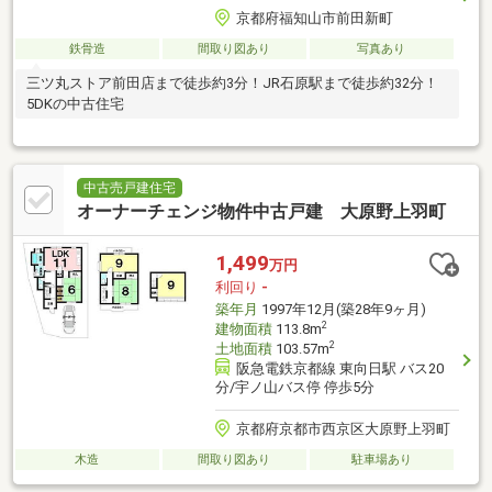
京都府福知山市前田新町
鉄骨造
間取り図あり
写真あり
三ツ丸ストア前田店まで徒歩約3分！JR石原駅まで徒歩約32分！
5DKの中古住宅
中古売戸建住宅
オーナーチェンジ物件中古戸建 大原野上羽町
1,499
万円
利回り
-
築年月
1997年12月(築28年9ヶ月)
2
建物面積
113.8m
2
土地面積
103.57m
阪急電鉄京都線 東向日駅 バス20
分/宇ノ山バス停 停歩5分
京都府京都市西京区大原野上羽町
木造
間取り図あり
駐車場あり