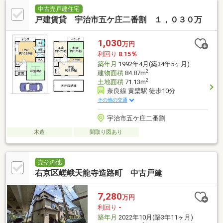
中古売戸建住宅
戸建賃貸 宇治市五ケ庄二番割 １，０３０万
1,030
万円
利回り
8.15％
築年月
1992年4月(築34年5ヶ月)
2
建物面積
84.87m
2
土地面積
71.13m
奈良線 黄檗駅 徒歩10分
その他の交通
宇治市五ケ庄二番割
木造
間取り図あり
売その他
右京区嵯峨天龍寺造路町 中古戸建
7,280
万円
利回り
-
築年月
2022年10月(築3年11ヶ月)