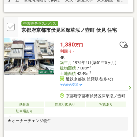
ォーム 鴨川河川敷まで約4分 京大・府立大学 京大病院・府立
病院など徒歩圏内！
中古売テラスハウス
京都府京都市伏見区深草泓ノ壺町 伏見 住宅
1,380
万円
利回り
-
4K
築年月
1975年4月(築51年5ヶ月)
2
建物面積
71.85m
2
土地面積
42.49m
近鉄京都線 伏見駅 徒歩4分
その他の交通
京都府京都市伏見区深草泓ノ壺町
鉄骨造
間取り図あり
写真あり
駐車場あり
★オーナーチェンジ物件