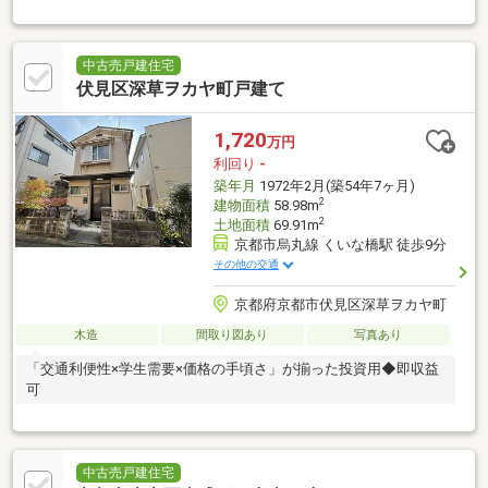
中古売戸建住宅
伏見区深草ヲカヤ町戸建て
1,720
万円
利回り
-
築年月
1972年2月(築54年7ヶ月)
2
建物面積
58.98m
2
土地面積
69.91m
京都市烏丸線 くいな橋駅 徒歩9分
その他の交通
京都府京都市伏見区深草ヲカヤ町
木造
間取り図あり
写真あり
「交通利便性×学生需要×価格の手頃さ」が揃った投資用◆即収益
可
中古売戸建住宅