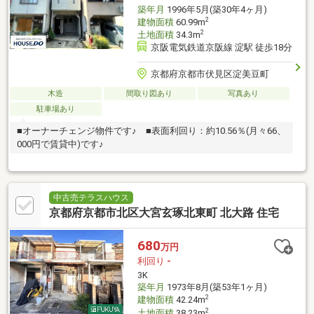
築年月
1996年5月(築30年4ヶ月)
2
建物面積
60.99m
2
土地面積
34.3m
京阪電気鉄道京阪線 淀駅 徒歩18分
京都府京都市伏見区淀美豆町
木造
間取り図あり
写真あり
駐車場あり
■オーナーチェンジ物件です♪ ■表面利回り：約10.56％(月々66、
000円で賃貸中)です♪
中古売テラスハウス
京都府京都市北区大宮玄琢北東町 北大路 住宅
680
万円
利回り
-
3K
築年月
1973年8月(築53年1ヶ月)
2
建物面積
42.24m
2
土地面積
38.23m