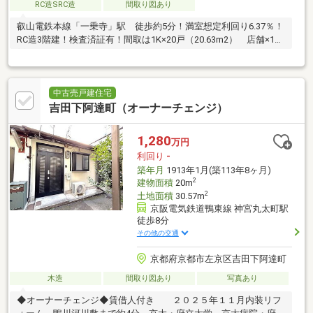
RC造SRC造
間取り図あり
叡山電鉄本線「一乗寺」駅 徒歩約5分！満室想定利回り6.37％！
RC造3階建！検査済証有！間取は1K×20戸（20.63m2） 店舗×1
戸！
中古売戸建住宅
吉田下阿達町（オーナーチェンジ）
1,280
万円
利回り
-
築年月
1913年1月(築113年8ヶ月)
2
建物面積
20m
2
土地面積
30.57m
京阪電気鉄道鴨東線 神宮丸太町駅
徒歩8分
その他の交通
京都府京都市左京区吉田下阿達町
木造
間取り図あり
写真あり
◆オーナーチェンジ◆賃借人付き ２０２５年１１月内装リフ