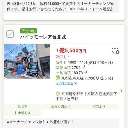
表面利回り15.3％ 賃料41,000円で賃貸中のオーナーチェンジ物
件です。是非お問い合わせください！※2022年リフォーム履歴あ
り※再建築不可※建物未登記
売その他
ハイツモーレア台北城
1億5,500
万円
利回り
-
築年月
1993年11月(築32年10ヶ月)
2
建物面積
278.2m
2
土地面積
180.78m
京都市烏丸線 丸太町駅 徒歩4分
その他の交通
京都府京都市中京区衣棚通夷川下
る竪大恩寺町
鉄骨造
間取り図あり
写真あり
駐車場あり
●オーナーチェンジ物件●衣棚通り面す！