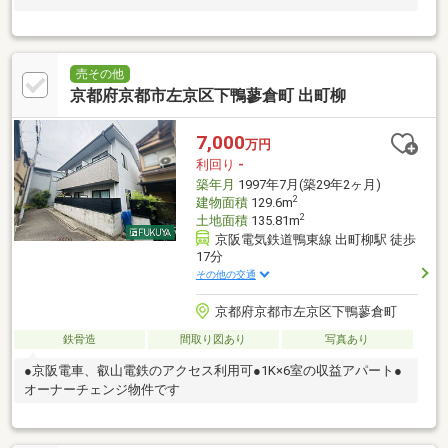
売その他
京都府京都市左京区下鴨蓼倉町 出町柳
7,000
万円
利回り
-
築年月
1997年7月(築29年2ヶ月)
2
建物面積
129.6m
2
土地面積
135.81m
京阪電気鉄道鴨東線 出町柳駅 徒歩
17分
その他の交通
京都府京都市左京区下鴨蓼倉町
鉄骨造
間取り図あり
写真あり
●京阪電車、叡山電鉄のアクセス利用可●1K×6室の収益アパート●
オーナーチェンジ物件です