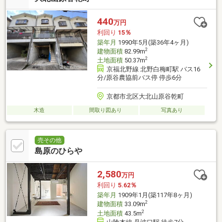
440
万円
利回り
15％
築年月
1990年5月(築36年4ヶ月)
2
建物面積
82.99m
2
土地面積
50.37m
京福北野線 北野白梅町駅 バス16
分/原谷農協前バス停 停歩6分
京都市北区大北山原谷乾町
木造
間取り図あり
写真あり
売その他
島原のひらや
2,580
万円
利回り
5.62％
築年月
1909年1月(築117年8ヶ月)
2
建物面積
33.09m
2
土地面積
43.5m