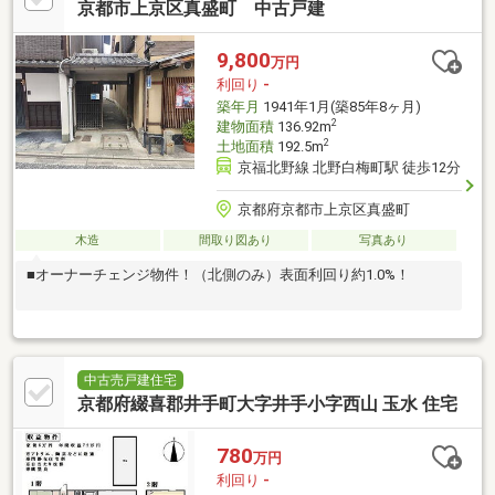
京都市上京区真盛町 中古戸建
9,800
万円
利回り
-
築年月
1941年1月(築85年8ヶ月)
2
建物面積
136.92m
2
土地面積
192.5m
京福北野線 北野白梅町駅 徒歩12分
京都府京都市上京区真盛町
木造
間取り図あり
写真あり
■オーナーチェンジ物件！（北側のみ）表面利回り約1.0%！
中古売戸建住宅
京都府綴喜郡井手町大字井手小字西山 玉水 住宅
780
万円
利回り
-