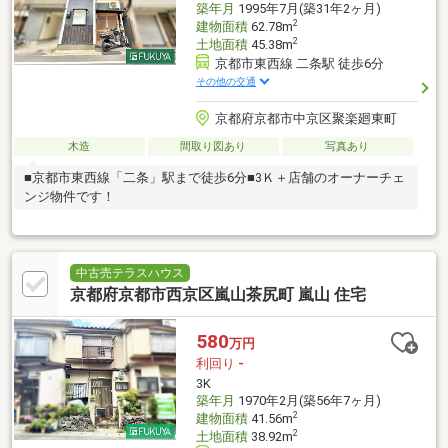
築年月
1995年7月(築31年2ヶ月)
2
建物面積
62.78m
2
土地面積
45.38m
京都市東西線 二条駅 徒歩6分
その他の交通
京都府京都市中京区聚楽廻東町
木造
間取り図あり
写真あり
■京都市東西線「二条」駅まで徒歩6分■3Ｋ＋店舗のオーナーチェ
ンジ物件です！
中古売テラスハウス
京都府京都市西京区嵐山茶尻町 嵐山 住宅
580
万円
利回り
-
3K
築年月
1970年2月(築56年7ヶ月)
2
建物面積
41.56m
2
土地面積
38.92m