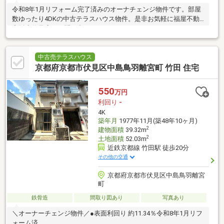
令和8年1月リフォーム完了済みのオーナチェンジ物件です。部屋
数ゆったり4DKの中古テラスハウス物件。是非お気軽に福屋不動
産販売伏見店へお問い合わせください！
中古売テラスハウス
京都府京都市伏見区中島鳥羽離宮町 竹田 住宅
550
万円
利回り
-
4K
築年月
1977年11月(築48年10ヶ月)
2
建物面積
39.32m
2
土地面積
52.03m
近鉄京都線 竹田駅 徒歩20分
その他の交通
京都府京都市伏見区中島鳥羽離宮
町
鉄骨造
間取り図あり
写真あり
＼オーナーチェンジ物件／●表面利回り 約11.34％令和8年1月リフ
ォーム済