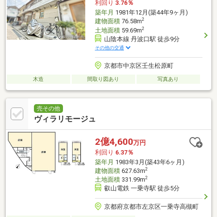
利回り
3.76％
築年月
1981年12月(築44年9ヶ月)
2
建物面積
76.58m
2
土地面積
59.69m
山陰本線 丹波口駅 徒歩9分
その他の交通
京都市中京区壬生松原町
木造
間取り図あり
写真あり
売その他
ヴィラリモージュ
2億4,600
万円
利回り
6.37％
築年月
1983年3月(築43年6ヶ月)
2
建物面積
627.63m
2
土地面積
331.99m
叡山電鉄 一乗寺駅 徒歩5分
京都府京都市左京区一乗寺高槻町