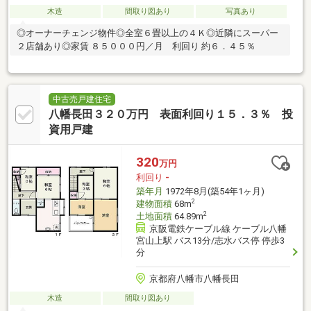
木造
間取り図あり
写真あり
◎オーナーチェンジ物件◎全室６畳以上の４Ｋ◎近隣にスーパー
２店舗あり◎家賃 ８５０００円／月 利回り 約６．４５％
中古売戸建住宅
八幡長田３２０万円 表面利回り１５．３％ 投
資用戸建
320
万円
利回り
-
築年月
1972年8月(築54年1ヶ月)
2
建物面積
68m
2
土地面積
64.89m
京阪電鉄ケーブル線 ケーブル八幡
宮山上駅 バス13分/志水バス停 停歩3
分
京都府八幡市八幡長田
木造
間取り図あり