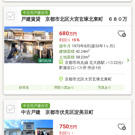
中古売戸建住宅
戸建賃貸 京都市北区大宮玄琢北東町 ６８０万
680
万円
利回り
15％
築年月
1973年8月(築53年1ヶ月)
2
建物面積
42.24m
2
土地面積
38.23m
京都市烏丸線 北大路駅 バス22分/
釈迦谷口バス停 停歩1分
京都市北区大宮玄琢北東町
鉄骨造
間取り図あり
写真あり
中古売戸建住宅
中古戸建 京都市伏見区淀美豆町
750
万円
利回り
-