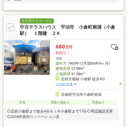
中古売テラスハウス
中古テラスハウス 宇治市 小倉町南浦（小倉
駅） １階建 ２Ｋ
680
万円
利回り
-
1DK
築年月
1965年12月(築60年9ヶ月)
2
建物面積
22.99m
2
土地面積
41.38m
近鉄京都線 小倉駅 徒歩4分
その他の交通
京都府宇治市小倉町南浦
木造
間取り図あり
写真あり
◇近鉄小倉駅まで徒歩4分＆ＪＲ小倉駅まで17分◇周辺施設充実
◇2016年室内リノベーション済