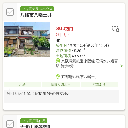
中古売テラスハウス
八幡市八幡土井
300
万円
利回り
-
4K
築年月
1970年2月(築56年7ヶ月)
2
建物面積
48.08m
2
土地面積
49.59m
京阪電気鉄道京阪線 石清水八幡宮
駅 徒歩5分
京都府八幡市八幡土井
木造
間取り図あり
写真あり
利回り約13.6%！駅徒歩5分の好立地♪
中古売戸建住宅
大北山原谷乾町