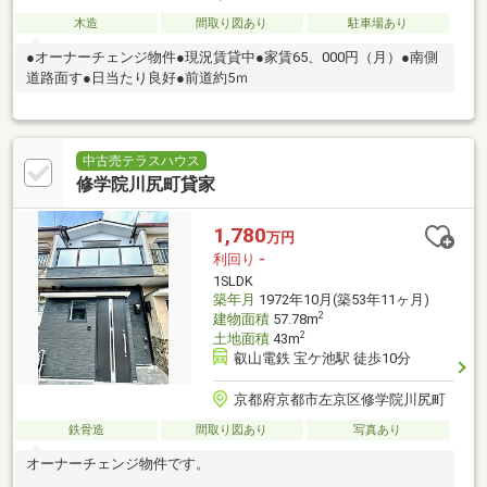
木造
間取り図あり
駐車場あり
●オーナーチェンジ物件●現況賃貸中●家賃65、000円（月）●南側
道路面す●日当たり良好●前道約5ｍ
中古売テラスハウス
修学院川尻町貸家
1,780
万円
利回り
-
1SLDK
築年月
1972年10月(築53年11ヶ月)
2
建物面積
57.78m
2
土地面積
43m
叡山電鉄 宝ケ池駅 徒歩10分
京都府京都市左京区修学院川尻町
鉄骨造
間取り図あり
写真あり
オーナーチェンジ物件です。