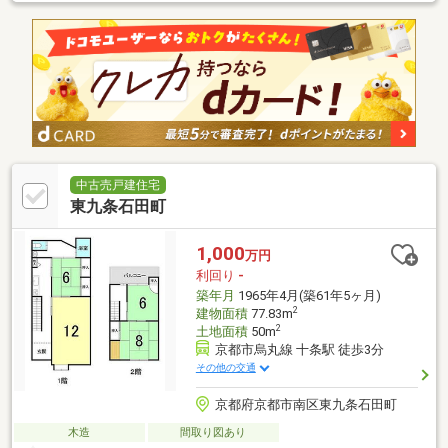
中古売戸建住宅
東九条石田町
1,000
万円
利回り
-
築年月
1965年4月(築61年5ヶ月)
2
建物面積
77.83m
2
土地面積
50m
京都市烏丸線 十条駅 徒歩3分
その他の交通
京都府京都市南区東九条石田町
木造
間取り図あり