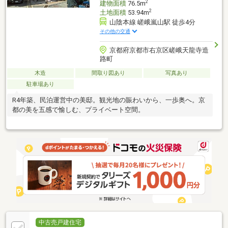
2
建物面積
76.5m
2
土地面積
53.94m
山陰本線 嵯峨嵐山駅 徒歩4分
その他の交通
京都府京都市右京区嵯峨天龍寺造
路町
木造
間取り図あり
写真あり
駐車場あり
R4年築、民泊運営中の美邸。観光地の賑わいから、一歩奥へ。京
都の美を五感で愉しむ、プライベート空間。
中古売戸建住宅