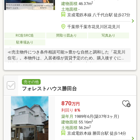
2
建物面積
46.37m
土地面積
-
京成電鉄本線 八千代台駅 徒歩27分
千葉県千葉市花見川区花見川
RC造SRC造
間取り図あり
写真あり
駐車場あり
≪売主物件につき条件相談可能≫豊かな自然と調和した「花見川
住宅」。本物件は、入居者様が賃貸予定のため、購入後すぐに賃
料収入が発生します！物件価格が手頃で、高利回りを狙いやすい
注目エリアです♪
売その他
フォレストハウス勝田台
870
万円
利回り
8％
築年月
1989年6月(築37年3ヶ月)
2
建物面積
55.16m
2
土地面積
56.2m
京成電鉄本線 勝田台駅 徒歩14分