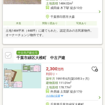
2
土地面積
1484.02m
成田線 木下駅 徒歩13分
千葉県印西市大森
木造
間取り図あり
写真あり
土地1484平米（448坪）に建てられた、認定済みの古民家物件。
オーナーチェンジ物件です。
中古売戸建住宅
千葉市緑区大椎町 中古戸建
2,300
万円
利回り
-
築年月
1991年6月(築35年3ヶ月)
2
建物面積
111.01m
2
土地面積
178.77m
外房線 土気駅 徒歩17分
その他の交通
千葉県千葉市緑区大椎町