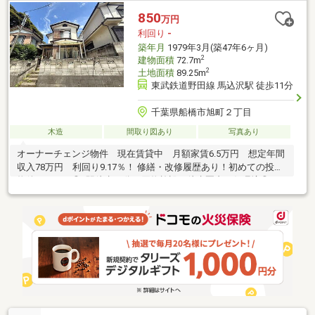
850
万円
利回り
-
築年月
1979年3月(築47年6ヶ月)
2
建物面積
72.7m
2
土地面積
89.25m
東武鉄道野田線 馬込沢駅 徒歩11分
千葉県船橋市旭町２丁目
木造
間取り図あり
写真あり
オーナーチェンジ物件 現在賃貸中 月額家賃6.5万円 想定年間
収入78万円 利回り9.17％！ 修繕・改修履歴あり！初めての投資
物件としても◎♪駅徒歩11分！買物施設が徒歩圏内で住環境◎！