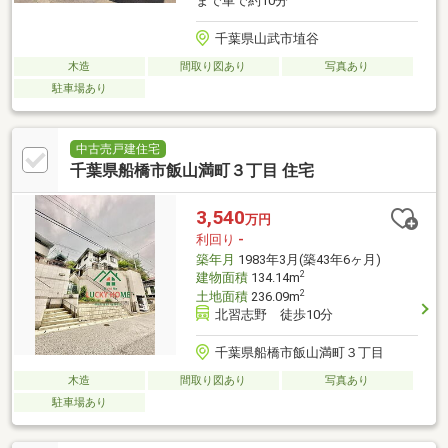
まで車で約10分
千葉県山武市埴谷
木造
間取り図あり
写真あり
駐車場あり
中古売戸建住宅
千葉県船橋市飯山満町３丁目 住宅
3,540
万円
利回り
-
築年月
1983年3月(築43年6ヶ月)
2
建物面積
134.14m
2
土地面積
236.09m
北習志野 徒歩10分
千葉県船橋市飯山満町３丁目
木造
間取り図あり
写真あり
駐車場あり