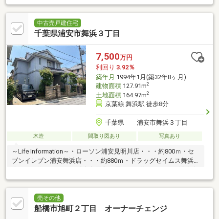
中古売戸建住宅
千葉県浦安市舞浜３丁目
7,500
万円
利回り
3.92％
築年月
1994年1月(築32年8ヶ月)
2
建物面積
127.91m
2
土地面積
164.97m
京葉線 舞浜駅 徒歩8分
千葉県 浦安市舞浜３丁目
木造
間取り図あり
写真あり
～Life Information～・ローソン浦安見明川店・・・約800ｍ・セ
ブンイレブン浦安舞浜店・・・約880ｍ・ドラッグセイムス舞浜
店・・・約1，400ｍ・浦安富岡郵便局・・・約1，700ｍ・浦安中
央病院・・・約1，900ｍ・大三角公園・・・約410ｍ・市立見明
川小学校・・・約1，100ｍ・市立見明川中学校・・・約1，300
ｍ・区画の整った閑静な住環境・北西側約5.9ｍ公道に接面・全居
売その他
室約6畳以上の4LDK・南東向きテラスを配したLD(約14.7畳)・LD
船橋市旭町２丁目 オーナーチェンジ
に隣接するサンルーム・2室に面する南東向きルーフバルコニー