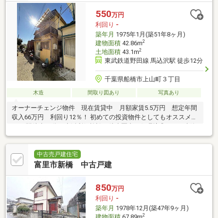
550
万円
利回り
-
築年月
1975年1月(築51年8ヶ月)
2
建物面積
42.86m
2
土地面積
43.1m
東武鉄道野田線 馬込沢駅 徒歩12分
千葉県船橋市上山町３丁目
木造
間取り図あり
写真あり
オーナーチェンジ物件 現在賃貸中 月額家賃5.5万円 想定年間
収入66万円 利回り12％！ 初めての投資物件としてもオススメで
す！ 駅徒歩12分！生活利便施設が徒歩圏内で住環境◎！ ※再建築
不可物件
中古売戸建住宅
富里市新橋 中古戸建
850
万円
利回り
-
築年月
1978年12月(築47年9ヶ月)
2
建物面積
67.89m