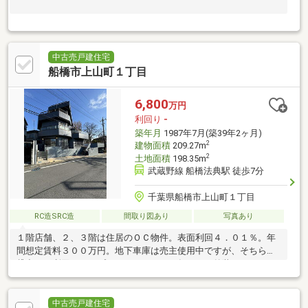
中古売戸建住宅
船橋市上山町１丁目
6,800
万円
利回り
-
築年月
1987年7月(築39年2ヶ月)
2
建物面積
209.27m
2
土地面積
198.35m
武蔵野線 船橋法典駅 徒歩7分
千葉県船橋市上山町１丁目
RC造SRC造
間取り図あり
写真あり
１階店舗、２、３階は住居のＯＣ物件。表面利回４．０１％。年
間想定賃料３００万円。地下車庫は売主使用中ですが、そちらも
貸出せば利回りアップします！２０２５年１２月外装リフォーム
済！（外壁塗装、防水工事）
中古売戸建住宅