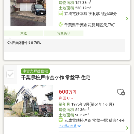
2
建物面積
157.33m
2
土地面積
238.12m
京成電鉄本線 実籾駅 徒歩38分
千葉県千葉市花見川区天戸町
木造
写真あり
◇表面利回り6.76%
中古売戸建住宅
千葉県松戸市金ケ作 常盤平 住宅
600
万円
利回り
-
築年月
1975年8月(築51年1ヶ月)
2
建物面積
54.36m
2
土地面積
90.57m
京成電鉄松戸線 常盤平駅 徒歩14分
その他の交通