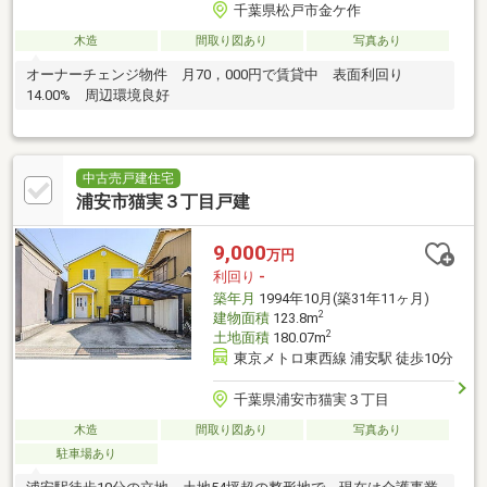
千葉県松戸市金ケ作
木造
間取り図あり
写真あり
オーナーチェンジ物件 月70，000円で賃貸中 表面利回り
14.00% 周辺環境良好
中古売戸建住宅
浦安市猫実３丁目戸建
9,000
万円
利回り
-
築年月
1994年10月(築31年11ヶ月)
2
建物面積
123.8m
2
土地面積
180.07m
東京メトロ東西線 浦安駅 徒歩10分
千葉県浦安市猫実３丁目
木造
間取り図あり
写真あり
駐車場あり