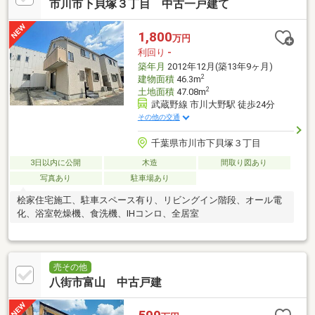
市川市下貝塚３丁目 中古一戸建て
1,800
万円
利回り
-
築年月
2012年12月(築13年9ヶ月)
2
建物面積
46.3m
2
土地面積
47.08m
武蔵野線 市川大野駅 徒歩24分
その他の交通
千葉県市川市下貝塚３丁目
3日以内に公開
木造
間取り図あり
写真あり
駐車場あり
桧家住宅施工、駐車スペース有り、リビングイン階段、オール電
化、浴室乾燥機、食洗機、IHコンロ、全居室
売その他
八街市富山 中古戸建