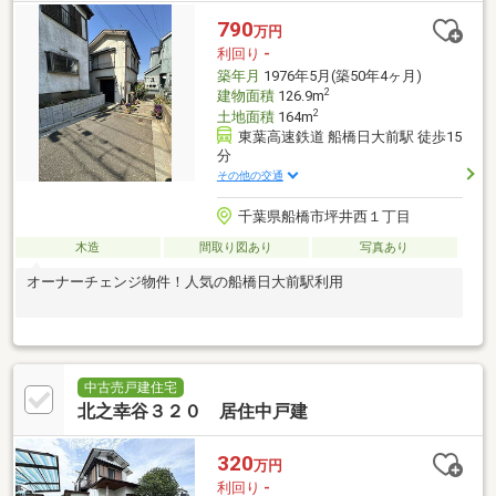
790
万円
利回り
-
築年月
1976年5月(築50年4ヶ月)
2
建物面積
126.9m
2
土地面積
164m
東葉高速鉄道 船橋日大前駅 徒歩15
分
その他の交通
千葉県船橋市坪井西１丁目
木造
間取り図あり
写真あり
オーナーチェンジ物件！人気の船橋日大前駅利用
中古売戸建住宅
北之幸谷３２０ 居住中戸建
320
万円
利回り
-