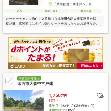
千葉県佐倉市西志津５丁目
木造
間取り図あり
写真あり
オーナーチェンジ物件！２路線（京成勝田台駅＆東葉勝田台駅）
徒歩圏！玄関前にはタイル張りゲートをあしらったお洒落な外
観！借主の方は約２０年の長期に渡りご入居中です！！
中古売戸建住宅
印西市大森中古戸建
1,750
万円
利回り
-
築年月
1962年1月(築64年8ヶ月)
2
建物面積
131.05m