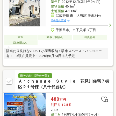
築年月
2012年12月(築13年9ヶ月)
2
建物面積
46.3m
2
土地面積
47.08m
武蔵野線 市川大野駅 徒歩24分
その他の交通
千葉県市川市下貝塚３丁目
木造
間取り図あり
写真あり
駐車場あり
陽当たり良好な2LDK＋小屋裏収納！駐車スペース・バルコニー
有！ ※現在賃貸中・2026年8月23日退去予定
売その他（建物一部）
Ａｒｃｈａｎｇｅ Ｓｔｙｌｅ 花見川住宅７街
区２１号棟（八千代台駅）
480
万円
利回り
12.5％
2LDK
築年月
1968年6月(築58年3ヶ月)