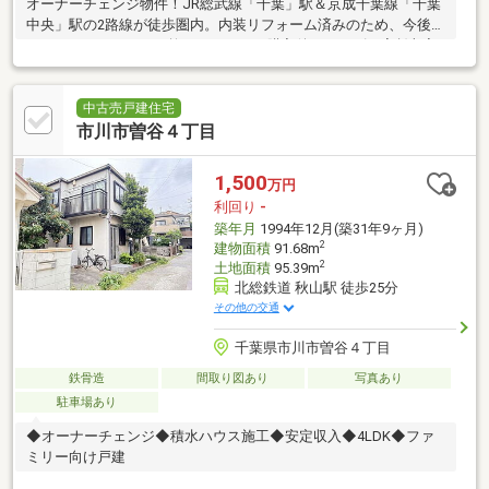
オーナーチェンジ物件！JR総武線「千葉」駅＆京成千葉線「千葉
中央」駅の2路線が徒歩圏内。内装リフォーム済みのため、今後の
メンテナンスコストも抑えられます。購入後スムーズに家賃収入
が得られるのも魅力◎
中古売戸建住宅
市川市曽谷４丁目
1,500
万円
利回り
-
築年月
1994年12月(築31年9ヶ月)
2
建物面積
91.68m
2
土地面積
95.39m
北総鉄道 秋山駅 徒歩25分
その他の交通
千葉県市川市曽谷４丁目
鉄骨造
間取り図あり
写真あり
駐車場あり
◆オーナーチェンジ◆積水ハウス施工◆安定収入◆4LDK◆ファ
ミリー向け戸建