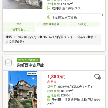
2
土地面積
170.76m
成田線 酒々井駅 3.5km
千葉県富里市新橋
木造
間取り図あり
写真あり
駐車場あり
◆即日ご案内可能です♪◆2026年1月内装リフォーム済み♪◆酒々
井IC車約3分♪
中古売戸建住宅
栄町西中古戸建
1,880
万円
利回り
-
築年月
2006年6月(築20年3ヶ月)
2
建物面積
103.09m
2
土地面積
228.04m
千代田・常磐緩行線 北松戸駅 徒歩
29分