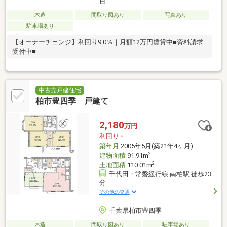
目
木造
間取り図あり
写真あり
駐車場あり
【オーナーチェンジ】利回り9.0％｜月額12万円賃貸中■資料請求
受付中■
中古売戸建住宅
柏市豊四季 戸建て
2,180
万円
利回り
-
築年月
2005年5月(築21年4ヶ月)
2
建物面積
91.91m
2
土地面積
110.01m
千代田・常磐緩行線 南柏駅 徒歩23
分
その他の交通
千葉県柏市豊四季
木造
間取り図あり
駐車場あり