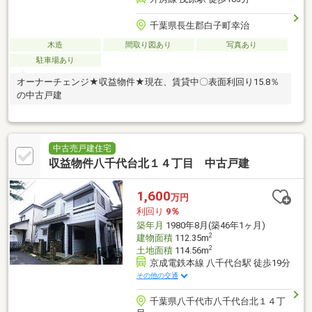
千葉県長生郡白子町幸治
木造
間取り図あり
写真あり
駐車場あり
オーナーチェンジ★収益物件★現在、賃貸中〇表面利回り15.8％
の中古戸建
中古売戸建住宅
収益物件八千代台北１４丁目 中古戸建
1,600
万円
利回り
9％
築年月
1980年8月(築46年1ヶ月)
2
建物面積
112.35m
2
土地面積
114.56m
京成電鉄本線 八千代台駅 徒歩19分
その他の交通
千葉県八千代市八千代台北１４丁