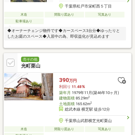
千葉県松戸市栄町西５丁目
木造
間取り図あり
写真あり
駐車場あり
◆オーナーチェンジ物件です◆カースペース3台分◆ゆったりと
したお庭のスペース◆入居中の為、即収益化が見込めます
売その他
光町栗山
390
万円
利回り
11.48％
築年月
1979年11月(築46年10ヶ月)
2
建物面積
85.29m
2
土地面積
165.62m
総武本線 横芝駅 徒歩12分
千葉県山武郡横芝光町栗山
木造
間取り図あり
写真あり