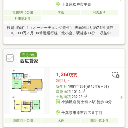
千葉県松戸市平賀
3日以内に公開
木造
写真あり
駐車場あり
投資用物件！（オーナーチェンジ物件） 表面利回り約7.3％ 賃料
110、000円／月 JR常磐緩行線「北小金」駅徒歩14分！ 収益中古
戸建！
売その他
西広貸家
1,360
万円
利回り
-
築年月
1981年3月(築45年6ヶ月)
2
建物面積
101.2m
2
土地面積
232.23m
小湊鐵道 海士有木駅 徒歩13分
千葉県市原市西広６丁目
1週間以内公開
木造
間取り図あり