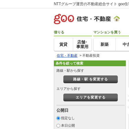
NTTグループ運営の不動産総合サイト goo
借りる
マンションを買う
店舗･
賃貸
新築
中
事業用
住宅・不動産
>
不動産投資
条件を絞って検索
路線・駅から探す
路線・駅 を変更する
エリアから探す
エリアを変更する
公開日
指定なし
本日公開