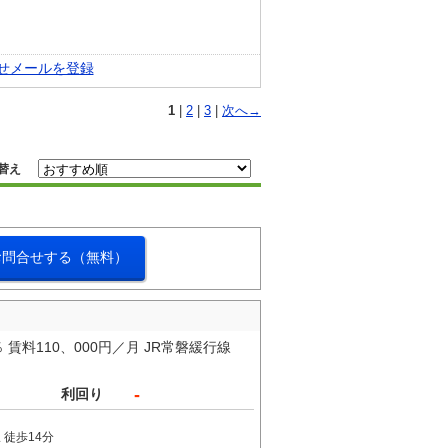
せメールを登録
1
|
2
|
3
|
次へ→
替え
お問合せする（無料）
賃料110、000円／月 JR常磐緩行線
-
利回り
 徒歩14分