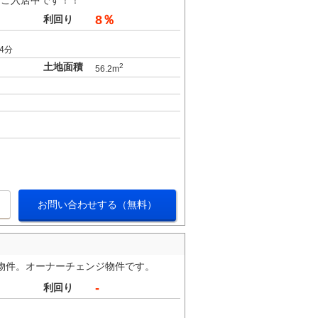
りご入居中です！！
8％
利回り
4分
土地面積
2
56.2m
お問い合わせする（無料）
家物件。オーナーチェンジ物件です。
-
利回り