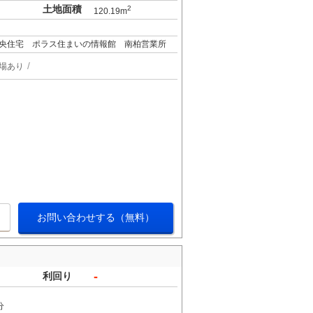
土地面積
2
120.19m
央住宅 ポラス住まいの情報館 南柏営業所
場あり
お問い合わせする（無料）
-
利回り
分