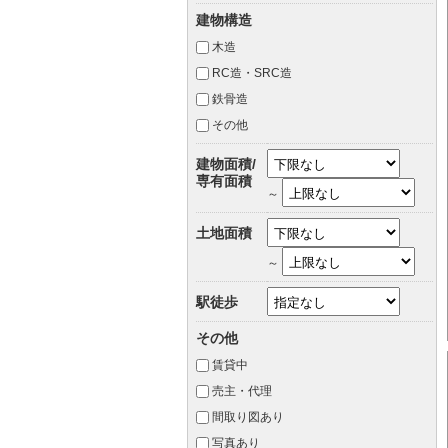
建物構造
木造
RC造・SRC造
鉄骨造
その他
建物面積/
専有面積
～
土地面積
～
駅徒歩
その他
賃貸中
売主・代理
間取り図あり
写真あり