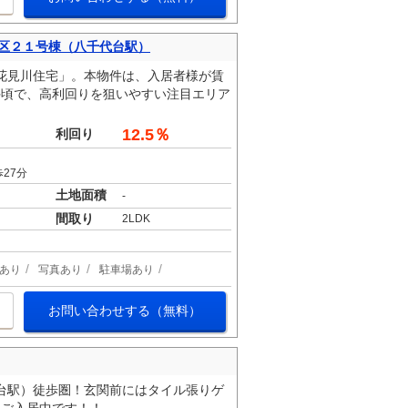
区２１号棟（八千代台駅）
花見川住宅」。本物件は、入居者様が賃
手頃で、高利回りを狙いやすい注目エリア
12.5％
利回り
27分
土地面積
-
間取り
2LDK
あり
写真あり
駐車場あり
お問い合わせする（無料）
台駅）徒歩圏！玄関前にはタイル張りゲ