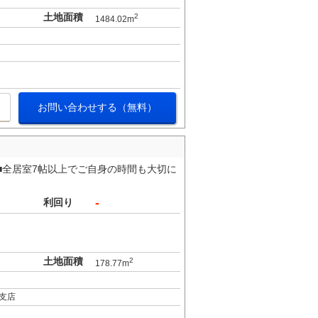
土地面積
2
1484.02m
お問い合わせする（無料）
☆■全居室7帖以上でご自身の時間も大切に
-
利回り
土地面積
2
178.77m
支店