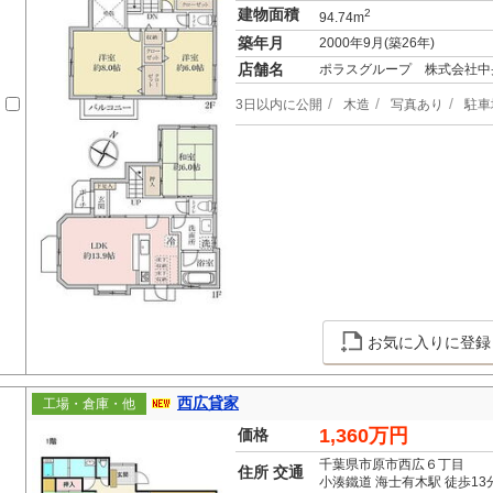
建物面積
2
94.74m
築年月
2000年9月(築26年)
店舗名
ポラスグループ 株式会社中
3日以内に公開
木造
写真あり
駐車
お気に入りに登録
西広貸家
工場・倉庫・他
1,360万円
価格
千葉県市原市西広６丁目
住所 交通
小湊鐵道 海士有木駅 徒歩13