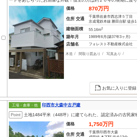
ートをあしらったお洒落な外観！借主の方は約２０年の長期に渡
870万円
価格
千葉県佐倉市西志津５丁目
住所 交通
京成電鉄本線 勝田台駅 徒歩1
建物面積
2
55.16m
築年月
1989年6月(築37年3ヶ月)
店舗名
フォレスト不動産株式会社
木造
間取り図あり
写真あり
お気に入りに登録
印西市大森中古戸建
工場・倉庫・他
Point
土地1484平米（448坪）に建てられた、認定済みの古民
1,750万円
価格
千葉県印西市大森
住所 交通