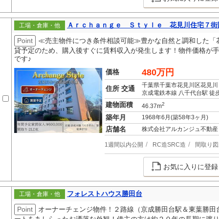
Ａｒｃｈａｎｇｅ Ｓｔｙｌｅ 花見川住宅７街
工場・倉庫・他
Point
≪売主物件につき条件相談可能≫豊かな自然と調和した「
貸予定のため、購入後すぐに賃料収入が発生します！物件価格が
です♪
480万円
価格
千葉県千葉市花見川区花見川
住所 交通
京成電鉄本線 八千代台駅 徒歩
建物面積
2
46.37m
築年月
1968年6月(築58年3ヶ月)
店舗名
株式会社アルカンジュ不動産
1週間以内公開
RC造SRC造
間取り図
お気に入りに登録
フォレストハウス勝田台
工場・倉庫・他
Point
オーナーチェンジ物件！２路線（京成勝田台駅＆東葉勝田