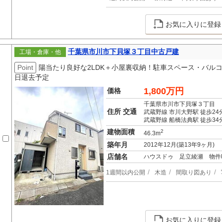
お気に入りに登録
千葉県市川市下貝塚３丁目中古戸建
工場・倉庫・他
Point
陽当たり良好な2LDK＋小屋裏収納！駐車スペース・バルコニ
日退去予定
1,800万円
価格
千葉県市川市下貝塚３丁目
住所 交通
武蔵野線 市川大野駅 徒歩24
武蔵野線 船橋法典駅 徒歩34
建物面積
2
46.3m
築年月
2012年12月(築13年9ヶ月)
店舗名
ハウスドゥ 足立綾瀬 物件
1週間以内公開
木造
間取り図あり
お気に入りに登録