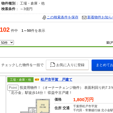
物件種別
： 工場・倉庫・他
検索条件
： ～3億円
この検索条件を保存
新着物件お知ら
102
件中
1～50
件を表示
並び
チェックした物件を一括で
お気に入りに登録
まとめて
松戸市平賀 戸建て
工場・倉庫・他
Point
投資用物件！（オーナーチェンジ物件） 表面利回り約7.3％ 
「北小金」駅徒歩14分！ 収益中古戸建！
1,800万円
価格
千葉県松戸市平賀
住所 交通
千代田・常磐緩行線 北小金駅