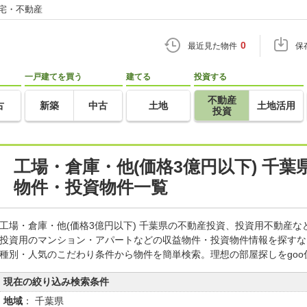
住宅・不動産
0
最近見た物件
保
一戸建てを買う
建てる
投資する
不動産
古
新築
中古
土地
土地活用
投資
工場・倉庫・他(価格3億円以下) 千
物件・投資物件一覧
工場・倉庫・他(価格3億円以下) 千葉県の不動産投資、投資用不動産
投資用のマンション・アパートなどの収益物件・投資物件情報を探すな
種別・人気のこだわり条件から物件を簡単検索。理想の部屋探しをgo
現在の絞り込み検索条件
地域
： 千葉県