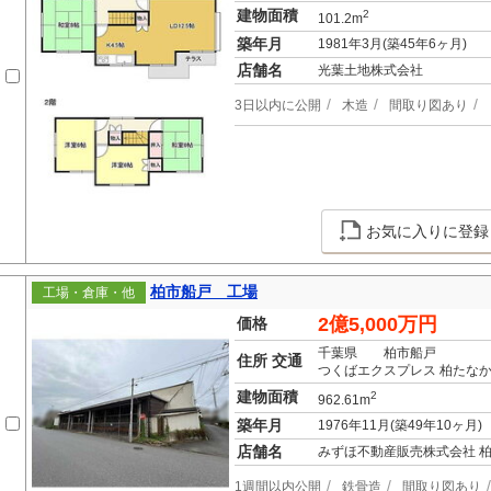
建物面積
2
101.2m
築年月
1981年3月(築45年6ヶ月)
店舗名
光葉土地株式会社
3日以内に公開
木造
間取り図あり
お気に入りに登録
柏市船戸 工場
工場・倉庫・他
2億5,000万円
価格
千葉県 柏市船戸
住所 交通
つくばエクスプレス 柏たなか
建物面積
2
962.61m
築年月
1976年11月(築49年10ヶ月)
店舗名
みずほ不動産販売株式会社 
1週間以内公開
鉄骨造
間取り図あり