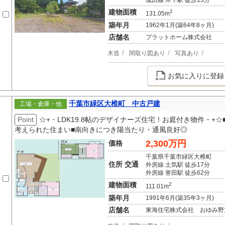
成田線 木下駅 徒歩13分
建物面積
2
131.05m
築年月
1962年1月(築64年8ヶ月)
店舗名
プラットホーム株式会社
木造
間取り図あり
写真あり
お気に入りに登録
千葉市緑区大椎町 中古戸建
工場・倉庫・他
Point
☆+・LDK19.8帖のデザイナーズ住宅！お庭付き物件・+
考えられた住まい■南向きにつき陽当たり・通風良好◎
2,300万円
価格
千葉県千葉市緑区大椎町
住所 交通
外房線 土気駅 徒歩17分
外房線 誉田駅 徒歩62分
建物面積
2
111.01m
築年月
1991年6月(築35年3ヶ月)
店舗名
東海住宅株式会社 おゆみ野