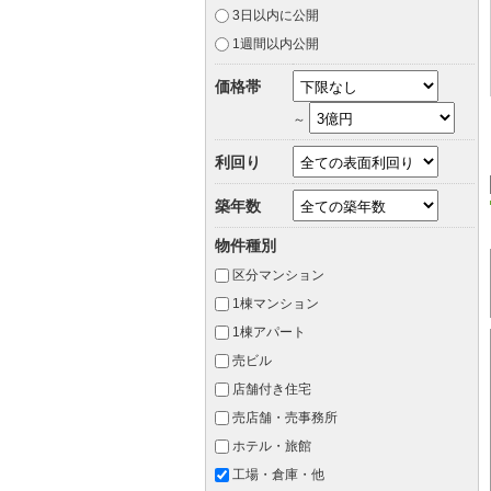
3日以内に公開
1週間以内公開
価格帯
～
利回り
築年数
物件種別
区分マンション
1棟マンション
1棟アパート
売ビル
店舗付き住宅
売店舗・売事務所
ホテル・旅館
工場・倉庫・他