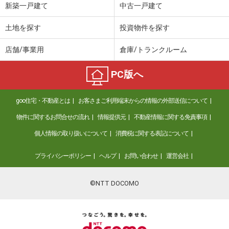
新築一戸建て
中古一戸建て
土地を探す
投資物件を探す
店舗/事業用
倉庫/トランクルーム
PC版へ
goo住宅・不動産とは
お客さまご利用端末からの情報の外部送信について
物件に関するお問合せの流れ
情報提供元
不動産情報に関する免責事項
個人情報の取り扱いについて
消費税に関する表記について
プライバシーポリシー
ヘルプ
お問い合わせ
運営会社
©NTT DOCOMO