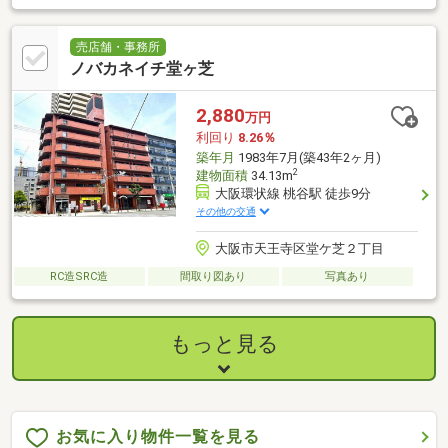
売店舗・事務所
ノバカネイチ堂ヶ芝
2,880
万円
利回り
8.26％
築年月
1983年7月(築43年2ヶ月)
2
建物面積
34.13m
大阪環状線 桃谷駅 徒歩9分
その他の交通
大阪市天王寺区堂ケ芝２丁目
RC造SRC造
間取り図あり
写真あり
もっと見る
お気に入り物件一覧を見る