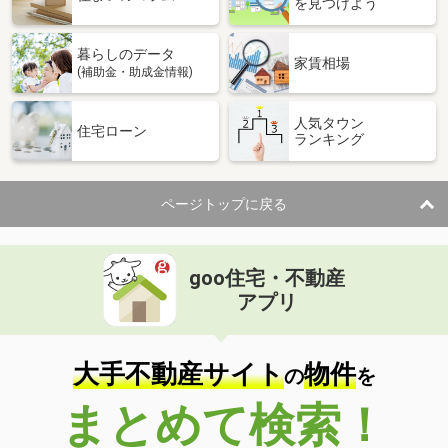
を見つけよう
暮らしのデータ
家賃相場
(補助金・助成金情報)
人気タウン
住宅ローン
ランキング
ページトップに戻る
goo住宅・不動産
アプリ
大手不動産サイト
物件
の
を
まとめて検索！