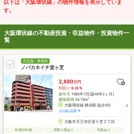
以下は「大阪環状線」の物件情報を表示していま
す。
大阪環状線の不動産投資・収益物件・投資物件一
覧
売店舗・事務所
ノバカネイチ堂ヶ芝
2,880
万円
利回り
8.26％
築年月
1983年7月(築43年2ヶ月)
2
建物面積
34.13m
大阪環状線 桃谷駅 徒歩9分
その他の交通
大阪市天王寺区堂ケ芝２丁目
RC造SRC造
間取り図あり
写真あり