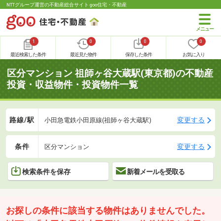
NTTグループ運営の不動産総合サイト goo住宅・不動産
1
0
0
0
最近検索した条件
最近見た物件
保存した条件
お気に入り
区分マンション 祖師ヶ谷大蔵駅(東京都)の不動産
投資・収益物件・投資物件一覧
路線/駅
変更する
小田急電鉄小田原線(祖師ヶ谷大蔵駅)
条件
変更する
区分マンション
検索条件を保存
新着メールを受取る
お探しの条件に該当する物件はありませんでした。