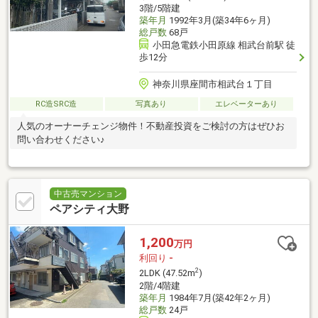
3階/5階建
築年月
1992年3月(築34年6ヶ月)
総戸数
68戸
小田急電鉄小田原線 相武台前駅 徒
歩12分
神奈川県座間市相武台１丁目
RC造SRC造
写真あり
エレベーターあり
人気のオーナーチェンジ物件！不動産投資をご検討の方はぜひお
問い合わせください♪
中古売マンション
ペアシティ大野
1,200
万円
利回り
-
2
2LDK (47.52m
)
2階/4階建
築年月
1984年7月(築42年2ヶ月)
総戸数
24戸