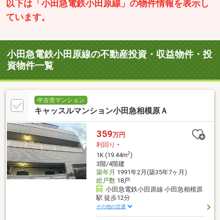
以下は「小田急電鉄小田原線」の物件情報を表示し
ています。
小田急電鉄小田原線の不動産投資・収益物件・投
資物件一覧
中古売マンション
キャッスルマンション小田急相模原Ａ
359
万円
利回り
-
2
1K (19.44m
)
3階/4階建
築年月
1991年2月(築35年7ヶ月)
総戸数
18戸
小田急電鉄小田原線 小田急相模原
駅 徒歩12分
その他の交通