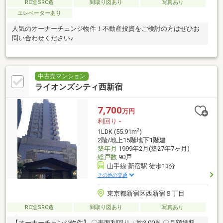
RC造SRC造
間取り図あり
写真あり
エレベーターあり
人気のオーナーチェンジ物件！不動産投資をご検討の方はぜひお
問い合わせください♪
中古売マンション
ライオンズシティ西新宿
7,700
万円
利回り
-
2
1LDK (55.91m
)
2階/地上15階地下1階建
築年月
1999年2月(築27年7ヶ月)
総戸数
90戸
山手線 新宿駅 徒歩13分
その他の交通
東京都新宿区西新宿８丁目
RC造SRC造
間取り図あり
写真あり
【オーナーチェンジ物件】 〇表面利回り：約3.00％ 〇月額賃料