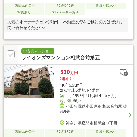
1週間以内公開
RC造SRC造
間取り図あり
写真あり
エレベーターあり
人気のオーナーチェンジ物件！不動産投資をご検討の方はぜひお
問い合わせください♪
中古売マンション
ライオンズマンション相武台前第五
530
万円
利回り
-
2
1K (16.65m
)
2階/地上5階地下1階建
築年月
1992年4月(築34年5ヶ月)
総戸数
68戸
小田急電鉄小田原線 相武台前駅 徒
歩9分
神奈川県座間市相武台３丁目
1週間以内公開
RC造SRC造
間取り図あり