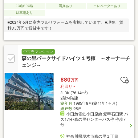
RC造SRC造
写真あり
エレベーターあり
駐車場あり
■2024年6月に室内フルリフォームを実施しています。■現在、賃
料8.3万円で賃貸中です！
中古売マンション
森の里パークサイドハイツ１号棟 ～オーナーチ
ェンジ～
880
万円
利回り
-
2
3LDK (76.14m
)
2階/4階建
築年月
1985年8月(築41年1ヶ月)
総戸数
98戸
小田急電鉄小田原線 愛甲石田駅 バ
ス17分/森の里センターバス停 停歩7
分
神奈川県厚木市森の里１丁目