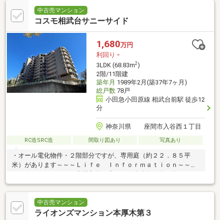
中古売マンション
コスモ相武台サニーサイド
1,680
万円
利回り
-
2
3LDK (68.83m
)
2階/11階建
築年月
1989年2月(築37年7ヶ月)
総戸数
78戸
小田急小田原線 相武台前駅 徒歩12
分
神奈川県 座間市入谷西１丁目
RC造SRC造
間取り図あり
写真あり
・オール電化物件・２階部分ですが、専用庭（約２２．８５平
米）があります～～～Ｌｉｆｅ Ｉｎｆｏｒｍａｔｉｏｎ～～
～・ファミリーマート座間入谷西店・・・徒歩約７分（約５３０
ｍ）・業務スーパー相武台店・・・徒歩約２０分（約１，６００
ｍ）・座間総合病院・・・徒歩約９分（約７２０ｍ）・座間市立
座間小学校・・・徒歩約２２分（約１，７００ｍ）・座間市立座
中古売マンション
間中学校・・・徒歩約６分（約４６０ｍ）
ライオンズマンション本厚木第３