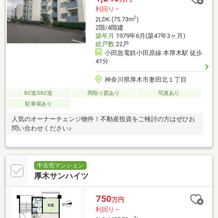
利回り
-
2
2LDK (75.73m
)
2階/4階建
築年月
1979年6月(築47年3ヶ月)
総戸数
22戸
小田急電鉄小田原線 本厚木駅 徒歩
41分
神奈川県厚木市妻田北１丁目
RC造SRC造
間取り図あり
写真あり
駐車場あり
人気のオーナーチェンジ物件！不動産投資をご検討の方はぜひお
問い合わせください♪
中古売マンション
厚木サンハイツ
750
万円
利回り
-