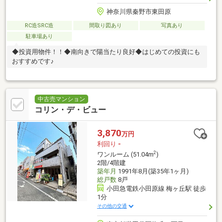
神奈川県秦野市東田原
RC造SRC造
間取り図あり
写真あり
駐車場あり
◆投資用物件！！◆南向きで陽当たり良好◆はじめての投資にも
おすすめです♪
中古売マンション
コリン・デ・ビュー
3,870
万円
利回り
-
2
ワンルーム (51.04m
)
2階/4階建
築年月
1991年8月(築35年1ヶ月)
総戸数
8戸
小田急電鉄小田原線 梅ヶ丘駅 徒歩
1分
その他の交通