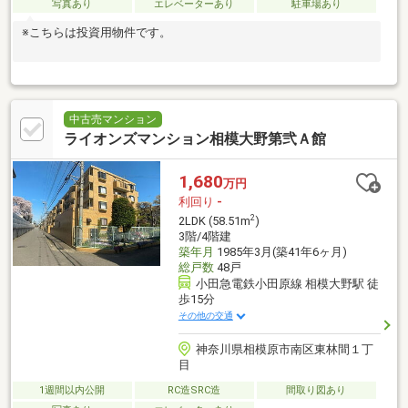
写真あり
エレベーターあり
駐車場あり
※こちらは投資用物件です。
中古売マンション
ライオンズマンション相模大野第弐Ａ館
1,680
万円
利回り
-
2
2LDK (58.51m
)
3階/4階建
築年月
1985年3月(築41年6ヶ月)
総戸数
48戸
小田急電鉄小田原線 相模大野駅 徒
歩15分
その他の交通
神奈川県相模原市南区東林間１丁
目
1週間以内公開
RC造SRC造
間取り図あり