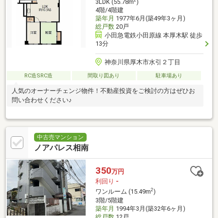
2
3LDK (55.78m
)
4階/4階建
築年月
1977年6月(築49年3ヶ月)
総戸数
20戸
小田急電鉄小田原線 本厚木駅 徒歩
13分
神奈川県厚木市水引２丁目
RC造SRC造
間取り図あり
駐車場あり
人気のオーナーチェンジ物件！不動産投資をご検討の方はぜひお
問い合わせください♪
中古売マンション
ノアパレス相南
350
万円
利回り
-
2
ワンルーム (15.49m
)
3階/5階建
築年月
1994年3月(築32年6ヶ月)
総戸数
12戸