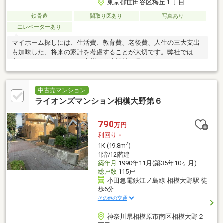
東京都世田谷区梅丘１丁目
鉄骨造
間取り図あり
写真あり
エレベーターあり
マイホーム探しには、生活費、教育費、老後費、人生の三大支出
も加味した、将来の家計を考慮することが大切です。弊社では住
宅FPアドバイザーが、お客様の将来設計を見据えたコンサルティ
ングを実施します。
中古売マンション
ライオンズマンション相模大野第６
790
万円
利回り
-
2
1K (19.8m
)
1階/12階建
築年月
1990年11月(築35年10ヶ月)
総戸数
115戸
小田急電鉄江ノ島線 相模大野駅 徒
歩6分
その他の交通
神奈川県相模原市南区相模大野２