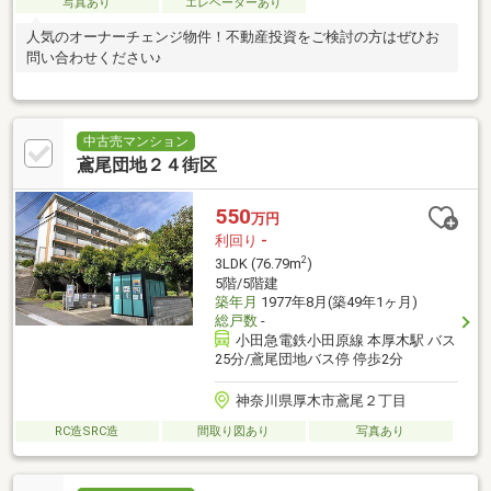
写真あり
エレベーターあり
人気のオーナーチェンジ物件！不動産投資をご検討の方はぜひお
問い合わせください♪
中古売マンション
鳶尾団地２４街区
550
万円
利回り
-
2
3LDK (76.79m
)
5階/5階建
築年月
1977年8月(築49年1ヶ月)
総戸数
-
小田急電鉄小田原線 本厚木駅 バス
25分/鳶尾団地バス停 停歩2分
神奈川県厚木市鳶尾２丁目
RC造SRC造
間取り図あり
写真あり