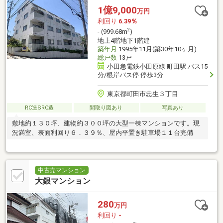
1億9,000
万円
利回り
6.39％
2
- (999.68m
)
地上4階地下1階建
築年月
1995年11月(築30年10ヶ月)
総戸数
13戸
小田急電鉄小田原線 町田駅 バス15
分/根岸バス停 停歩3分
東京都町田市忠生３丁目
RC造SRC造
間取り図あり
写真あり
敷地約１３０坪、建物約３００坪の大型一棟マンションです。現
況満室、表面利回り６．３９％、屋内平置き駐車場１１台完備
中古売マンション
大銀マンション
280
万円
利回り
-