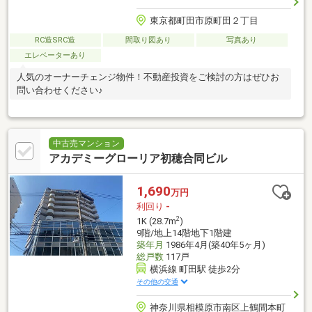
東京都町田市原町田２丁目
RC造SRC造
間取り図あり
写真あり
エレベーターあり
人気のオーナーチェンジ物件！不動産投資をご検討の方はぜひお
問い合わせください♪
中古売マンション
アカデミーグローリア初穂合同ビル
1,690
万円
利回り
-
2
1K (28.7m
)
9階/地上14階地下1階建
築年月
1986年4月(築40年5ヶ月)
総戸数
117戸
横浜線 町田駅 徒歩2分
その他の交通
神奈川県相模原市南区上鶴間本町