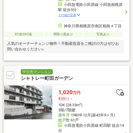
小田急電鉄小田原線 小田急相模原
駅 徒歩5分
その他の交通
神奈川県相模原市南区相南４丁目
RC造SRC造
間取り図あり
写真あり
人気のオーナーチェンジ物件！不動産投資をご検討の方はぜひお
問い合わせください♪
中古売マンション
シャトレー町田ガーデン
1,020
万円
利回り
-
2
1DK (28.35m
)
3階/7階建
築年月
1983年12月(築42年9ヶ月)
総戸数
61戸
小田急電鉄小田原線 町田駅 徒歩14
分