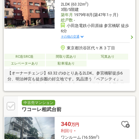
2
2LDK (63.32m
)
3階/5階建
築年月
1979年8月(築47年1ヶ月)
総戸数
-
小田急電鉄小田原線 参宮橋駅 徒歩
6分
その他の交通
東京都渋谷区代々木３丁目
RC造SRC造
間取り図あり
写真あり
エレベーターあり
駐車場あり
【オーナーチェンジ】63.32 のゆとりある2LDK。参宮橋駅徒歩6
分、明治神宮も徒歩圏の好立地です。気品漂う「ペアシティ」シ
リーズは管理体制も良好。都心の資産として、将来的な実需転用
も可能です。
中古売マンション
ワコーレ相武台前
340
万円
利回り
-
2
ワンルーム (16.55m
)