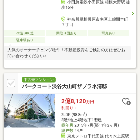
小田急電鉄小田原線 相模大野駅 徒
歩16分
神奈川県相模原市南区上鶴間本町
７丁目
RC造SRC造
間取り図あり
写真あり
駐車場あり
人気のオーナーチェンジ物件！不動産投資をご検討の方はぜひお
問い合わせください♪
中古売マンション
パークコート渋谷大山町ザプラネ清邸
2億8,120
万円
利回り
-
2
2LDK (98.8m
)
3階/地上4階地下1階建
築年月
2015年7月(築11年2ヶ月)
総戸数
44戸
東京メトロ千代田線 代々木上原駅