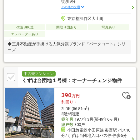
徒歩9分
その他の交通
東京都渋谷区大山町
RC造SRC造
間取り図あり
写真あり
エレベーターあり
◆三井不動産が手掛ける人気分譲ブランド『パークコート』シリ
ーズ
中古売マンション
くずは台団地１号棟：オーナーチェンジ物件
390
万円
利回り
-
2
2LDK (56.81m
)
3階/5階建
築年月
1977年3月(築49年6ヶ月)
総戸数
300戸
小田急電鉄小田原線 秦野駅 バス10
分/くずは台団地入口バス停 停歩5分