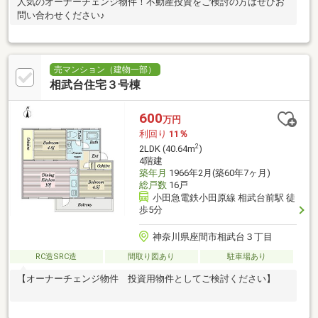
人気のオーナーチェンジ物件！不動産投資をご検討の方はぜひお
問い合わせください♪
売マンション（建物一部）
相武台住宅３号棟
600
万円
利回り
11％
2
2LDK (40.64m
)
4階建
築年月
1966年2月(築60年7ヶ月)
総戸数
16戸
小田急電鉄小田原線 相武台前駅 徒
歩5分
神奈川県座間市相武台３丁目
RC造SRC造
間取り図あり
駐車場あり
【オーナーチェンジ物件 投資用物件としてご検討ください】