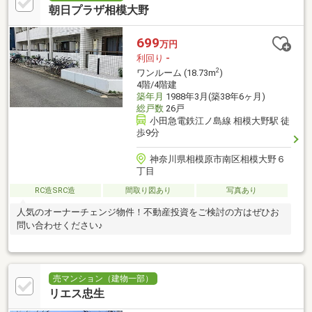
朝日プラザ相模大野
699
万円
利回り
-
2
ワンルーム (18.73m
)
4階/4階建
築年月
1988年3月(築38年6ヶ月)
総戸数
26戸
小田急電鉄江ノ島線 相模大野駅 徒
歩9分
神奈川県相模原市南区相模大野６
丁目
RC造SRC造
間取り図あり
写真あり
人気のオーナーチェンジ物件！不動産投資をご検討の方はぜひお
問い合わせください♪
売マンション（建物一部）
リエス忠生