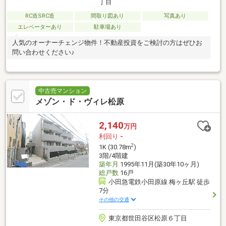
丁目
RC造SRC造
間取り図あり
写真あり
エレベーターあり
駐車場あり
人気のオーナーチェンジ物件！不動産投資をご検討の方はぜひお
問い合わせください♪
中古売マンション
メゾン・ド・ヴィレ松原
2,140
万円
利回り
-
2
1K (30.78m
)
3階/4階建
築年月
1995年11月(築30年10ヶ月)
総戸数
16戸
小田急電鉄小田原線 梅ヶ丘駅 徒歩
7分
その他の交通
東京都世田谷区松原６丁目