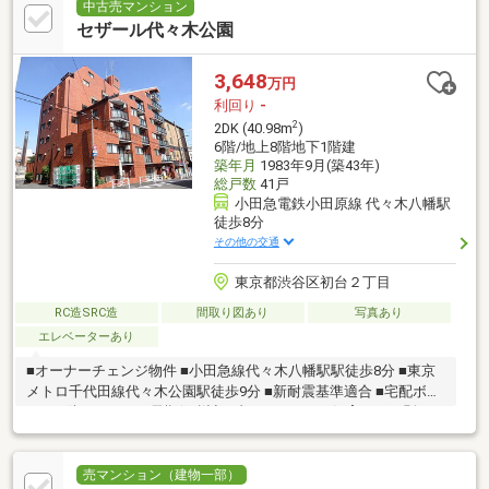
中古売マンション
セザール代々木公園
3,648
万円
利回り
-
2
2DK (40.98m
)
6階/地上8階地下1階建
築年月
1983年9月(築43年)
総戸数
41戸
小田急電鉄小田原線 代々木八幡駅
徒歩8分
その他の交通
東京都渋谷区初台２丁目
RC造SRC造
間取り図あり
写真あり
エレベーターあり
■オーナーチェンジ物件 ■小田急線代々木八幡駅駅徒歩8分 ■東京
メトロ千代田線代々木公園駅徒歩9分 ■新耐震基準適合 ■宅配ボッ
クス ■防犯カメラ ■長期修繕計画書あり ■ペット飼育可（細則あ
り）
売マンション（建物一部）