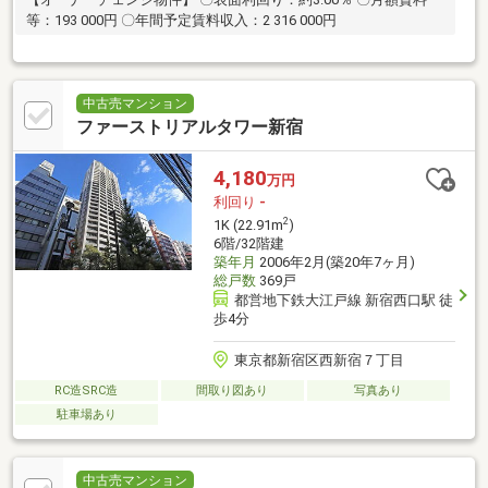
等：193 000円 〇年間予定賃料収入：2 316 000円
中古売マンション
ファーストリアルタワー新宿
4,180
万円
利回り
-
2
1K (22.91m
)
6階/32階建
築年月
2006年2月(築20年7ヶ月)
総戸数
369戸
都営地下鉄大江戸線 新宿西口駅 徒
歩4分
東京都新宿区西新宿７丁目
RC造SRC造
間取り図あり
写真あり
駐車場あり
中古売マンション