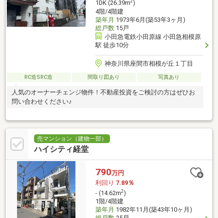
2
1DK (26.39m
)
4階/4階建
築年月
1973年6月(築53年3ヶ月)
総戸数
15戸
小田急電鉄小田原線 小田急相模原
駅 徒歩10分
神奈川県座間市相模が丘１丁目
RC造SRC造
間取り図あり
写真あり
人気のオーナーチェンジ物件！不動産投資をご検討の方はぜひお
問い合わせください♪
売マンション（建物一部）
ハイシティ経堂
790
万円
利回り
7.89％
2
- (14.62m
)
1階/4階建
築年月
1982年11月(築43年10ヶ月)
総戸数
25戸