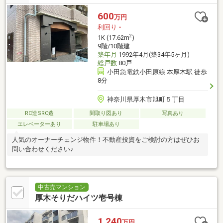
600
万円
利回り
-
2
1K (17.62m
)
9階/10階建
築年月
1992年4月(築34年5ヶ月)
総戸数
80戸
小田急電鉄小田原線 本厚木駅 徒歩
8分
神奈川県厚木市旭町５丁目
RC造SRC造
間取り図あり
写真あり
エレベーターあり
駐車場あり
人気のオーナーチェンジ物件！不動産投資をご検討の方はぜひお
問い合わせください♪
中古売マンション
厚木そりだハイツ壱号棟
1,240
万円