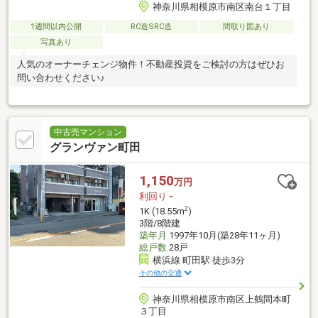
神奈川県相模原市南区南台１丁目
1週間以内公開
RC造SRC造
間取り図あり
写真あり
人気のオーナーチェンジ物件！不動産投資をご検討の方はぜひお
問い合わせください♪
中古売マンション
グランヴァン町田
1,150
万円
利回り
-
2
1K (18.55m
)
3階/8階建
築年月
1997年10月(築28年11ヶ月)
総戸数
28戸
横浜線 町田駅 徒歩3分
その他の交通
神奈川県相模原市南区上鶴間本町
３丁目