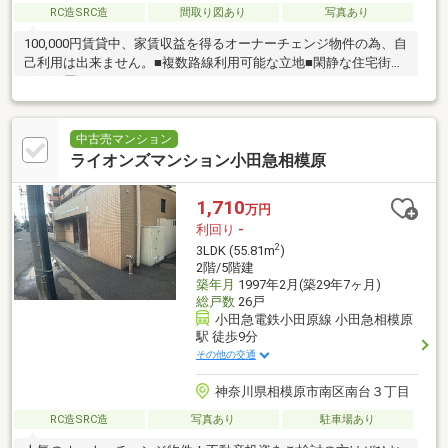
RC造SRC造
間取り図あり
写真あり
100,000円賃貸中、家賃収益を得るオーナーチェンジ物件の為、自
己利用は出来ません。■複数路線利用可能な立地■閑静な住宅街に
佇む低層マンション■
中古売マンション
ライオンズマンション小田急相模原
1,710
万円
利回り
-
2
3LDK (55.81m
)
2階/5階建
築年月
1997年2月(築29年7ヶ月)
総戸数
26戸
小田急電鉄小田原線 小田急相模原
駅 徒歩9分
その他の交通
神奈川県相模原市南区南台３丁目
RC造SRC造
写真あり
駐車場あり