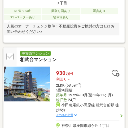
３丁目
RC造SRC造
間取り図あり
写真あり
エレベーターあり
駐車場あり
人気のオーナーチェンジ物件！不動産投資をご検討の方はぜひお
問い合わせください♪
中古売マンション
相武台マンション
930
万円
利回り
-
2
2LDK (58.59m
)
5階/8階建
築年月
1972年10月(築53年11ヶ月)
総戸数
24戸
小田急電鉄小田原線 相武台前駅 徒
歩6分
その他の交通
神奈川県座間市緑ケ丘４丁目