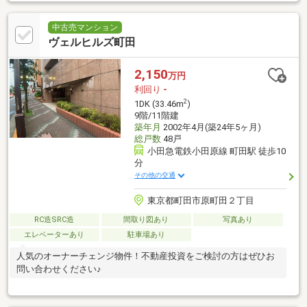
中古売マンション
ヴェルヒルズ町田
2,150
万円
利回り
-
2
1DK (33.46m
)
9階/11階建
築年月
2002年4月(築24年5ヶ月)
総戸数
48戸
小田急電鉄小田原線 町田駅 徒歩10
分
その他の交通
東京都町田市原町田２丁目
RC造SRC造
間取り図あり
写真あり
エレベーターあり
駐車場あり
人気のオーナーチェンジ物件！不動産投資をご検討の方はぜひお
問い合わせください♪