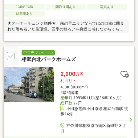
RC造SRC造
間取り図あり
写真あり
駐車場あり
★オーナーチェンジ物件★ 森の里エリアならではの自然に囲ま
れた落ち着いた住環境。四季の移ろいを身近に感じながらくらせ
ます。投資・実需どちらの用途でも検討して頂けます。
中古売マンション
相武台北パークホームズ
2,000
万円
利回り
-
2
4LDK (80.66m
)
4階/4階建
築年月
1989年11月(築36年10ヶ月)
総戸数
27戸
小田急電鉄小田原線 相武台前駅 徒
歩14分
神奈川県相模原市南区新磯野３丁
目