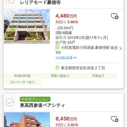
レリアモード豪徳寺
4,480
万円
利回り
3.88％
2
- (39.53m
)
2階/6階建
築年月
2015年2月(築11年7ヶ月)
総戸数
26戸
小田急電鉄小田原線 豪徳寺駅 徒歩
5分
その他の交通
東京都世田谷区赤堤２丁目
RC造SRC造
間取り図あり
写真あり
エレベーターあり
中古売マンション
東高西参道ペアシティ
8,450
万円
利回り
3.03％