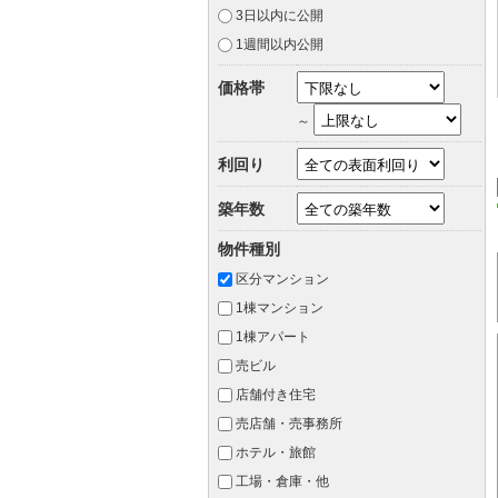
3日以内に公開
1週間以内公開
価格帯
～
利回り
築年数
物件種別
区分マンション
1棟マンション
1棟アパート
売ビル
店舗付き住宅
売店舗・売事務所
ホテル・旅館
工場・倉庫・他