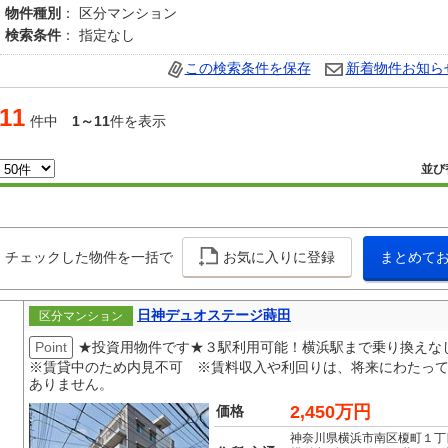
物件種別
： 区分マンション
検索条件
： 指定なし
この検索条件を保存
新着物件お知ら
11
件中
1～11
件を表示
並び
チェックした物件を一括で
お気に入りに登録
まとめて
日神デュオステージ蒔田
区分マンション
Point
★投資用物件です★３駅利用可能！横浜駅まで乗り換えなし
※賃貸中のため内見不可 ※賃料収入や利回りは、将来にわたっ
ありません。
2,450万円
価格
神奈川県横浜市南区榎町１丁