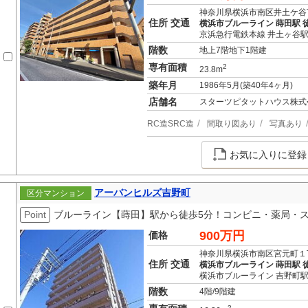
神奈川県横浜市南区井土ケ谷
住所 交通
横浜市ブルーライン 蒔田駅 徒
京浜急行電鉄本線 井土ヶ谷駅
階数
地上7階地下1階建
専有面積
2
23.8m
築年月
1986年5月(築40年4ヶ月)
店舗名
スターツピタットハウス株式
RC造SRC造
間取り図あり
写真あり
お気に入りに登録
アーバンヒルズ吉野町
区分マンション
Point
ブルーライン【蒔田】駅から徒歩5分！コンビニ・薬局・
900万円
価格
神奈川県横浜市南区宮元町１
住所 交通
横浜市ブルーライン 蒔田駅 
横浜市ブルーライン 吉野町駅
階数
4階/9階建
2