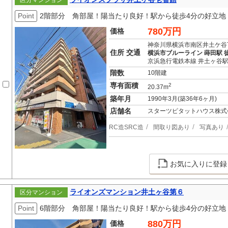
区分マンション
Point
2階部分 角部屋！陽当たり良好！駅から徒歩4分の好立地
780万円
価格
神奈川県横浜市南区井土ケ谷
住所 交通
横浜市ブルーライン 蒔田駅 徒
京浜急行電鉄本線 井土ヶ谷駅
階数
10階建
専有面積
2
20.37m
築年月
1990年3月(築36年6ヶ月)
店舗名
スターツピタットハウス株式
RC造SRC造
間取り図あり
写真あり
お気に入りに登録
ライオンズマンション井土ヶ谷第６
区分マンション
Point
6階部分 角部屋！陽当たり良好！駅から徒歩4分の好立地
880万円
価格