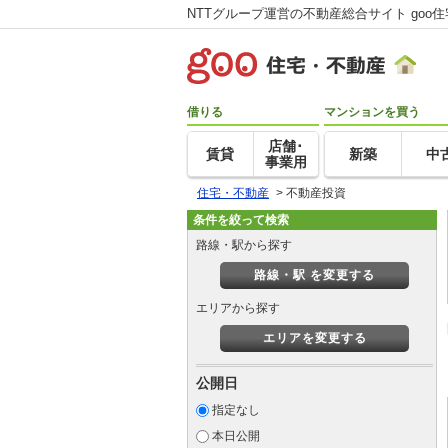
NTTグループ運営の不動産総合サイト goo
借りる
マンションを買う
店舗･
賃貸
新築
中
事業用
住宅・不動産
>
不動産投資
条件を絞って検索
路線・駅から探す
路線・駅 を変更する
エリアから探す
エリアを変更する
公開日
指定なし
本日公開