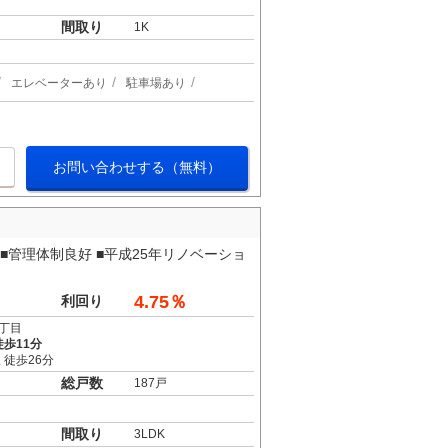
間取り
1K
エレベーターあり
駐車場あり
お問い合わせする（無料）
■管理体制良好 ■平成25年リノベーショ
4.75％
利回り
丁目
歩11分
 徒歩26分
総戸数
187戸
間取り
3LDK