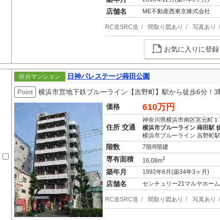
店舗名
ME不動産西東京株式会社
RC造SRC造
間取り図あり
写真あり
お気に入りに登録
日神パレステージ蒔田公園
区分マンション
Point
横浜市営地下鉄ブルーライン【吉野町】駅から徒歩6分！3
610万円
価格
神奈川県横浜市南区宮元町１
住所 交通
横浜市ブルーライン 蒔田駅 
横浜市ブルーライン 吉野町駅
階数
7階/8階建
専有面積
2
16.08m
築年月
1992年6月(築34年3ヶ月)
店舗名
センチュリー21マルヤホーム
RC造SRC造
間取り図あり
写真あり