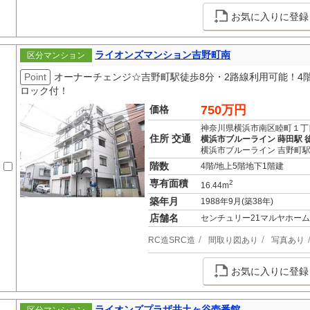
お気に入りに登録
ライオンズマンション吉野町南
区分マンション
Point
オーナーチェンジ☆吉野町駅徒歩8分・2路線利用可能！4
ロック付！
750万円
価格
神奈川県横浜市南区睦町１丁
住所 交通
横浜市ブルーライン 蒔田駅 徒
横浜市ブルーライン 吉野町駅
階数
4階/地上5階地下1階建
専有面積
2
16.44m
築年月
1988年9月(築38年)
店舗名
センチュリー21マルヤホーム
RC造SRC造
間取り図あり
写真あり
お気に入りに登録
ライオンズプラザ井土ヶ谷壱番館