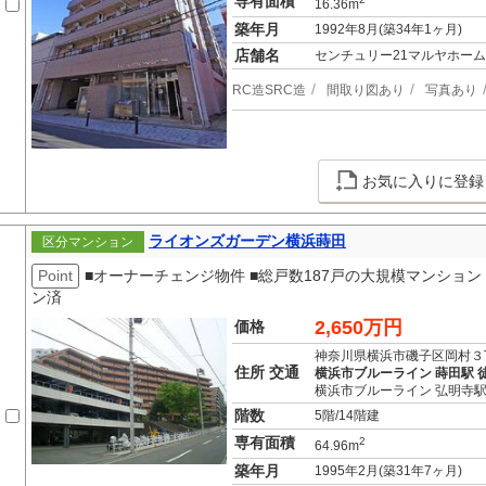
専有面積
16.36m
築年月
1992年8月(築34年1ヶ月)
店舗名
センチュリー21マルヤホーム
RC造SRC造
間取り図あり
写真あり
お気に入りに登録
ライオンズガーデン横浜蒔田
区分マンション
Point
■オーナーチェンジ物件 ■総戸数187戸の大規模マンション 
ン済
2,650万円
価格
神奈川県横浜市磯子区岡村３
住所 交通
横浜市ブルーライン 蒔田駅 徒
横浜市ブルーライン 弘明寺駅
階数
5階/14階建
専有面積
2
64.96m
築年月
1995年2月(築31年7ヶ月)