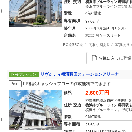
住所 交通
横浜市ブルーライン 蒔田駅 
横浜市ブルーライン 吉野町駅
階数
4階/7階建
専有面積
2
37.02m
築年月
2008年3月(築18年6ヶ月)
店舗名
株式会社ケーズリード
RC造SRC造
間取り図あり
写真あり
お気に入りに登録
リヴシティ横濱蒔田ステーションアリーナ
区分マンション
Point
FP相談キャッシュフローの作成無料でできます
2,600万円
価格
神奈川県横浜市南区共進町３
住所 交通
横浜市ブルーライン 蒔田駅 
横浜市ブルーライン 吉野町駅
階数
6階/7階建
専有面積
2
26.58m
築年月
2018年12月(築7年9ヶ月)