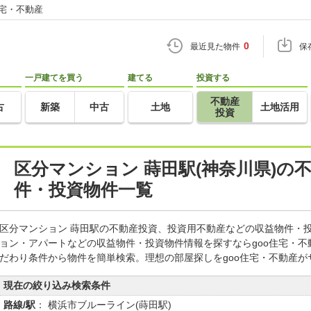
住宅・不動産
0
最近見た物件
保
一戸建てを買う
建てる
投資する
不動産
古
新築
中古
土地
土地活用
投資
区分マンション 蒔田駅(神奈川県)の
件・投資物件一覧
区分マンション 蒔田駅の不動産投資、投資用不動産などの収益物件・
ョン・アパートなどの収益物件・投資物件情報を探すならgoo住宅・
だわり条件から物件を簡単検索。理想の部屋探しをgoo住宅・不動産が
現在の絞り込み検索条件
路線/駅
： 横浜市ブルーライン(蒔田駅)