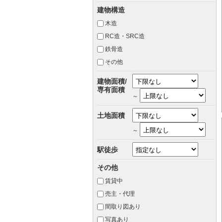
建物構造
木造
RC造・SRC造
鉄骨造
その他
建物面積/
専有面積
～
土地面積
～
駅徒歩
その他
賃貸中
売主・代理
間取り図あり
写真あり