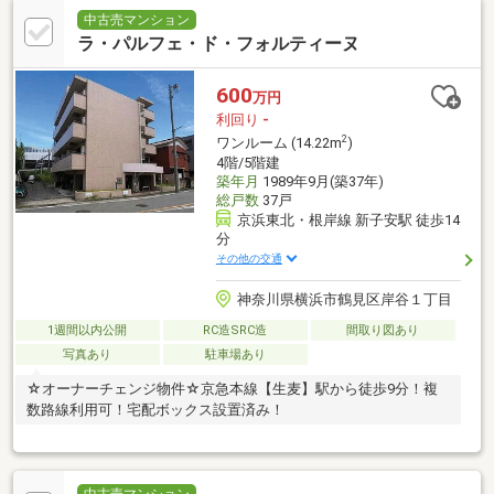
中古売マンション
ラ・パルフェ・ド・フォルティーヌ
600
万円
利回り
-
2
ワンルーム (14.22m
)
4階/5階建
築年月
1989年9月(築37年)
総戸数
37戸
京浜東北・根岸線 新子安駅 徒歩14
分
その他の交通
神奈川県横浜市鶴見区岸谷１丁目
1週間以内公開
RC造SRC造
間取り図あり
写真あり
駐車場あり
☆オーナーチェンジ物件☆京急本線【生麦】駅から徒歩9分！複
数路線利用可！宅配ボックス設置済み！
中古売マンション