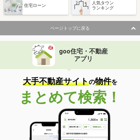
人気タウン
住宅ローン
ランキング
ページトップに戻る
goo住宅・不動産
アプリ
大手不動産サイト
物件
の
を
まとめて検索！