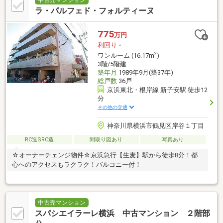
ラ・パルフェド・フォルティーヌ
775
万円
利回り
-
2
ワンルーム (16.17m
)
3階/5階建
築年月
1989年9月(築37年)
総戸数
36戸
京浜東北・根岸線 新子安駅 徒歩12
分
その他の交通
神奈川県横浜市鶴見区岸谷１丁目
RC造SRC造
間取り図あり
写真あり
☆オーナーチェンジ物件☆京浜急行【生麦】駅から徒歩8分！都
心へのアクセスもラクラク！バルコニー付！
中古売マンション
スパシエイラーレ横浜 中古マンション ２階部