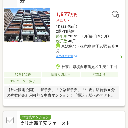
分
1,977
万円
利回り
-
2
1K (22.49m
)
2階/11階建
築年月
2019年12月(築6年9ヶ月)
総戸数
40戸
京浜東北・根岸線 新子安駅 徒歩10
分
その他の交通
神奈川県横浜市鶴見区生麦１丁目
RC造SRC造
間取り図あり
写真あり
エレベーターあり
【弊社限定公開】「新子安」「京急新子安」「生麦」駅徒歩10分
の複数路線利用可能な中古マンション！「横浜」駅へのアクセス
も良好で賃貸需要が見込める、資産性の高いポジション！表面利
回り約4.87％！
中古売マンション
クリオ新子安ファースト