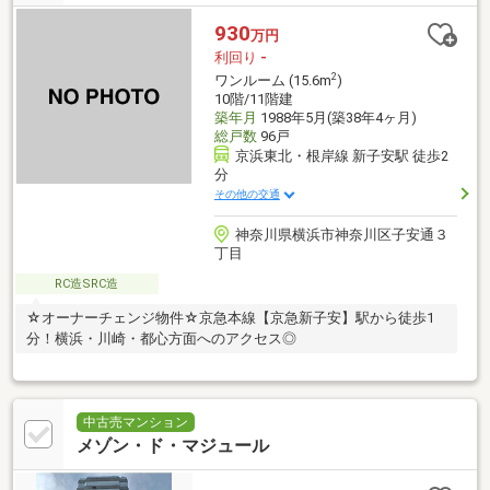
930
万円
利回り
-
2
ワンルーム (15.6m
)
10階/11階建
築年月
1988年5月(築38年4ヶ月)
総戸数
96戸
京浜東北・根岸線 新子安駅 徒歩2
分
その他の交通
神奈川県横浜市神奈川区子安通３
丁目
RC造SRC造
☆オーナーチェンジ物件☆京急本線【京急新子安】駅から徒歩1
分！横浜・川崎・都心方面へのアクセス◎
中古売マンション
メゾン・ド・マジュール