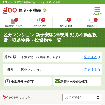
NTTグループ運営の不動産総合サイト goo住宅・不動産
1
0
0
0
最近検索した条件
最近見た物件
保存した条件
お気に入り
区分マンション 新子安駅(神奈川県)の不動産投
資・収益物件・投資物件一覧
路線/駅
変更する
京浜東北・根岸線(新子安駅)
条件
変更する
区分マンション
検索条件を保存
新着メールを受取る
5
件
が該当しました。