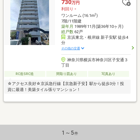
730
万円
利回り
-
2
ワンルーム (16.1m
)
7階/11階建
築年月
1989年11月(築36年10ヶ月)
総戸数
62戸
京浜東北・根岸線 新子安駅 徒歩4
分
その他の交通
神奈川県横浜市神奈川区子安通３
丁目
RC造SRC造
間取り図あり
写真あり
☆アクセス良好☆京浜急行線【京急新子安】駅から徒歩3分！投
資に最適！美築タイル張りマンション！
1～5
件