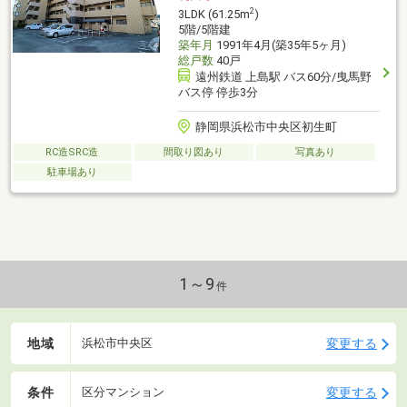
2
3LDK (61.25m
)
5階/5階建
築年月
1991年4月(築35年5ヶ月)
総戸数
40戸
遠州鉄道 上島駅 バス60分/曳馬野
バス停 停歩3分
静岡県浜松市中央区初生町
RC造SRC造
間取り図あり
写真あり
駐車場あり
1～9
件
地域
変更する
浜松市中央区
条件
変更する
区分マンション