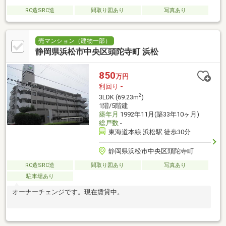
RC造SRC造
間取り図あり
写真あり
売マンション（建物一部）
静岡県浜松市中央区頭陀寺町 浜松
850
万円
利回り
-
2
3LDK (69.23m
)
1階/5階建
築年月
1992年11月(築33年10ヶ月)
総戸数
-
東海道本線 浜松駅 徒歩30分
静岡県浜松市中央区頭陀寺町
RC造SRC造
間取り図あり
写真あり
駐車場あり
オーナーチェンジです。現在賃貸中。