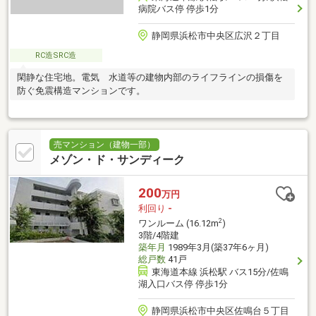
病院バス停 停歩1分
静岡県浜松市中央区広沢２丁目
RC造SRC造
閑静な住宅地。電気 水道等の建物内部のライフラインの損傷を
防ぐ免震構造マンションです。
売マンション（建物一部）
メゾン・ド・サンディーク
200
万円
利回り
-
2
ワンルーム (16.12m
)
3階/4階建
築年月
1989年3月(築37年6ヶ月)
総戸数
41戸
東海道本線 浜松駅 バス15分/佐鳴
湖入口バス停 停歩1分
静岡県浜松市中央区佐鳴台５丁目