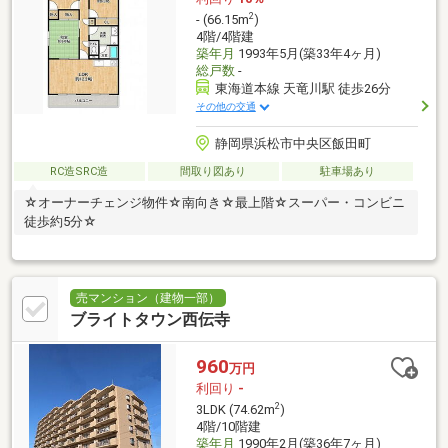
2
- (66.15m
)
4階/4階建
築年月
1993年5月(築33年4ヶ月)
総戸数
-
東海道本線 天竜川駅 徒歩26分
その他の交通
静岡県浜松市中央区飯田町
RC造SRC造
間取り図あり
駐車場あり
☆オーナーチェンジ物件☆南向き☆最上階☆スーパー・コンビニ
徒歩約5分☆
売マンション（建物一部）
ブライトタウン西伝寺
960
万円
利回り
-
2
3LDK (74.62m
)
4階/10階建
築年月
1990年2月(築36年7ヶ月)