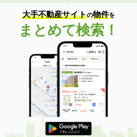
大手不動産サイト
物件
の
を
まとめて検索！