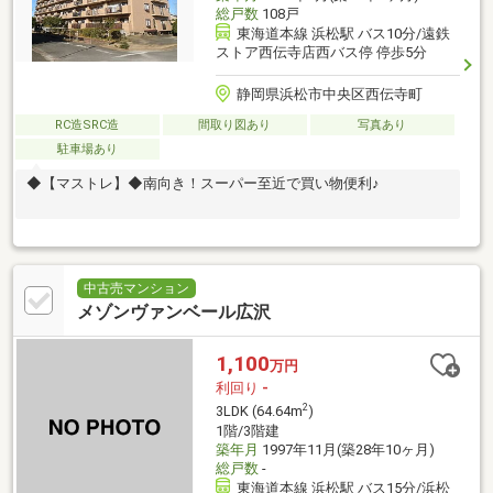
総戸数
108戸
東海道本線 浜松駅 バス10分/遠鉄
ストア西伝寺店西バス停 停歩5分
静岡県浜松市中央区西伝寺町
RC造SRC造
間取り図あり
写真あり
駐車場あり
◆【マストレ】◆南向き！スーパー至近で買い物便利♪
中古売マンション
メゾンヴァンベール広沢
1,100
万円
利回り
-
2
3LDK (64.64m
)
1階/3階建
築年月
1997年11月(築28年10ヶ月)
総戸数
-
東海道本線 浜松駅 バス15分/浜松