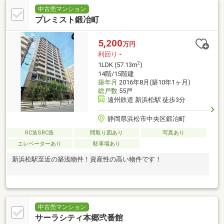
中古売マンション
プレミスト鍛冶町
5,200
万円
利回り
-
2
1LDK (57.13m
)
14階/15階建
築年月
2016年8月(築10年1ヶ月)
総戸数
55戸
遠州鉄道 新浜松駅 徒歩3分
静岡県浜松市中央区鍛冶町
RC造SRC造
間取り図あり
写真あり
エレベーターあり
駐車場あり
新浜松駅至近の築浅物件！資産性の高い物件です！
中古売マンション
サーラシティ本郷弐番館