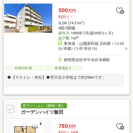
500
万円
利回り
-
2
3LDK (74.31m
)
4階/5階建
築年月
1990年7月(築36年2ヶ月)
総戸数
14戸
東海道・山陽新幹線 浜松駅 バス20
分/本郷バス停 停歩1分
静岡県浜松市中央区本郷町
RC造SRC造
駐車場あり
◆【マストレ・本社】◆芳川北小学校まで約250mです。
売マンション（建物一部）
ガーデンハイツ飯田
780
万円
利回り
10％