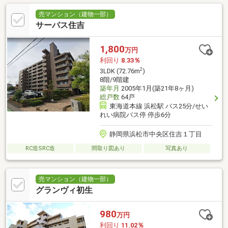
売マンション（建物一部）
サーパス住吉
1,800
万円
利回り
8.33％
2
3LDK (72.76m
)
8階/9階建
築年月
2005年1月(築21年8ヶ月)
総戸数
64戸
東海道本線 浜松駅 バス25分/せい
れい病院バス停 停歩6分
静岡県浜松市中央区住吉１丁目
RC造SRC造
間取り図あり
写真あり
売マンション（建物一部）
グランヴィ初生
980
万円
利回り
11.02％