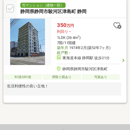
売マンション（建物一部）
静岡県静岡市駿河区津島町 静岡
350
万円
利回り
-
2
1LDK (36.4m
)
7階/11階建
築年月
1974年2月(築52年7ヶ月)
総戸数
-
東海道本線 静岡駅 徒歩21分
静岡県静岡市駿河区津島町
RC造SRC造
間取り図あり
写真あり
生活利便性の良い立地！