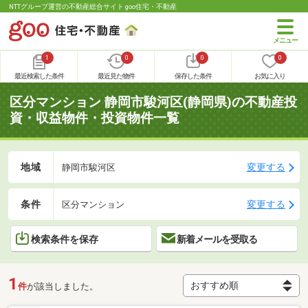
NTTグループ運営の不動産総合サイト goo住宅・不動産
1
0
0
0
最近検索した条件
最近見た物件
保存した条件
お気に入り
区分マンション 静岡市駿河区(静岡県)の不動産投
資・収益物件・投資物件一覧
地域
変更する
静岡市駿河区
条件
変更する
区分マンション
検索条件を保存
新着メールを受取る
1
件
が該当しました。