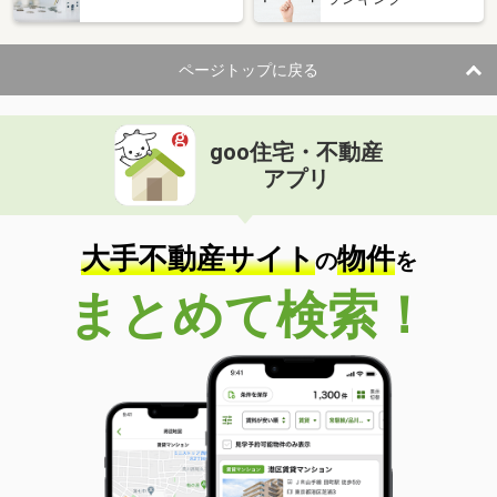
ページトップに戻る
goo住宅・不動産
アプリ
大手不動産サイト
物件
の
を
まとめて検索！