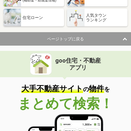
(補助金・助成金情報)
人気タウン
住宅ローン
ランキング
ページトップに戻る
goo住宅・不動産
アプリ
大手不動産サイト
物件
の
を
まとめて検索！