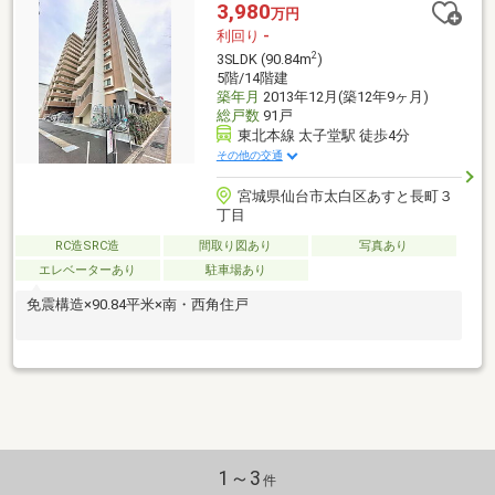
3,980
万円
利回り
-
2
3SLDK (90.84m
)
5階/14階建
築年月
2013年12月(築12年9ヶ月)
総戸数
91戸
東北本線 太子堂駅 徒歩4分
その他の交通
宮城県仙台市太白区あすと長町３
丁目
RC造SRC造
間取り図あり
写真あり
エレベーターあり
駐車場あり
免震構造×90.84平米×南・西角住戸
1～3
件