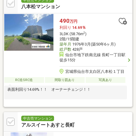
八本松マンション
490
万円
利回り
14.69％
2
3LDK (58.76m
)
2階/15階建
築年月
1976年3月(築50年6ヶ月)
総戸数
428戸
仙台市地下鉄南北線 長町一丁目駅
徒歩15分
宮城県仙台市太白区八本松１丁目
RC造SRC造
間取り図あり
写真あり
表面利回り14.69%！！ オーナーチェンジ！！
中古売マンション
アルスイートあすと長町