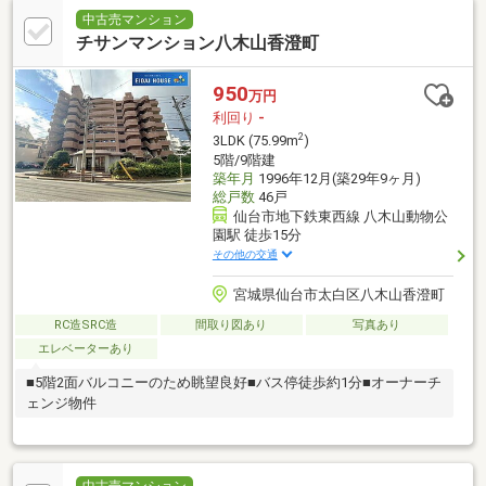
中古売マンション
チサンマンション八木山香澄町
950
万円
利回り
-
2
3LDK (75.99m
)
5階/9階建
築年月
1996年12月(築29年9ヶ月)
総戸数
46戸
仙台市地下鉄東西線 八木山動物公
園駅 徒歩15分
その他の交通
宮城県仙台市太白区八木山香澄町
RC造SRC造
間取り図あり
写真あり
エレベーターあり
■5階2面バルコニーのため眺望良好■バス停徒歩約1分■オーナーチ
ェンジ物件
中古売マンション