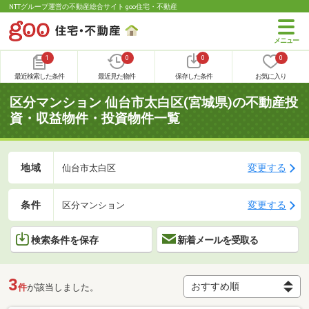
NTTグループ運営の不動産総合サイト goo住宅・不動産
1
0
0
0
最近検索した条件
最近見た物件
保存した条件
お気に入り
区分マンション 仙台市太白区(宮城県)の不動産投
資・収益物件・投資物件一覧
地域
変更する
仙台市太白区
条件
変更する
区分マンション
検索条件を保存
新着メールを受取る
3
件
が該当しました。