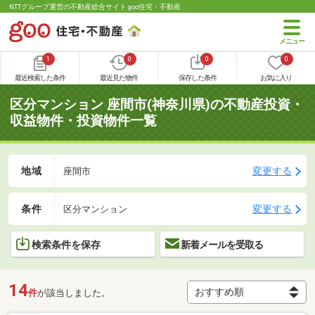
NTTグループ運営の不動産総合サイト goo住宅・不動産
1
0
0
0
最近検索した条件
最近見た物件
保存した条件
お気に入り
区分マンション 座間市(神奈川県)の不動産投資・
収益物件・投資物件一覧
地域
変更する
座間市
条件
変更する
区分マンション
検索条件を保存
新着メールを受取る
14
件
が該当しました。