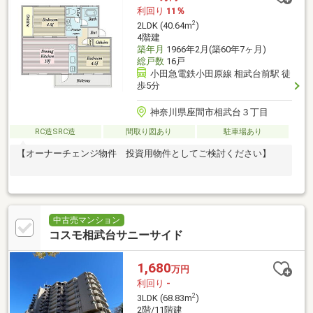
利回り
11％
2
2LDK (40.64m
)
4階建
築年月
1966年2月(築60年7ヶ月)
総戸数
16戸
小田急電鉄小田原線 相武台前駅 徒
歩5分
神奈川県座間市相武台３丁目
RC造SRC造
間取り図あり
駐車場あり
【オーナーチェンジ物件 投資用物件としてご検討ください】
中古売マンション
コスモ相武台サニーサイド
1,680
万円
利回り
-
2
3LDK (68.83m
)
2階/11階建