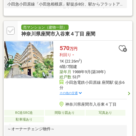
小田急小田原線「小田急相模原」駅徒歩8分、駅からフラットアプ
ローチの物件です！南東向き、最上階につき陽当たり良好です
売マンション（建物一部）
神奈川県座間市入谷東４丁目 座間
570
万円
利回り
-
2
1K (22.26m
)
6階/7階建
築年月
1988年9月(築38年)
総戸数
53戸
小田急電鉄小田原線 座間駅 徒歩6
分
その他の交通
神奈川県座間市入谷東４丁目
RC造SRC造
間取り図あり
写真あり
駐車場あり
～オーナーチェンジ物件～