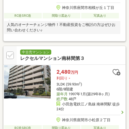
神奈川県座間市相模が丘１丁目
RC造SRC造
間取り図あり
写真あり
人気のオーナーチェンジ物件！不動産投資をご検討の方はぜひお
問い合わせください♪
中古売マンション
レクセルマンション南林間第３
2,480
万円
利回り
-
2
3LDK (59.93m
)
6階/8階建
築年月
1997年1月(築29年8ヶ月)
総戸数
48戸
小田急電鉄江ノ島線 南林間駅 徒歩
24分
神奈川県座間市小松原２丁目
RC造SRC造
間取り図あり
写真あり