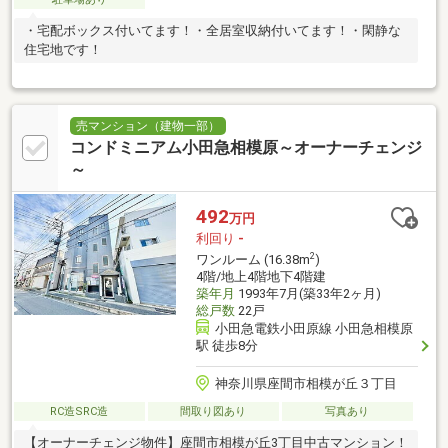
・宅配ボックス付いてます！・全居室収納付いてます！・閑静な
住宅地です！
売マンション（建物一部）
コンドミニアム小田急相模原～オーナーチェンジ
～
492
万円
利回り
-
2
ワンルーム (16.38m
)
4階/地上4階地下4階建
築年月
1993年7月(築33年2ヶ月)
総戸数
22戸
小田急電鉄小田原線 小田急相模原
駅 徒歩8分
神奈川県座間市相模が丘３丁目
RC造SRC造
間取り図あり
写真あり
【オーナーチェンジ物件】座間市相模が丘3丁目中古マンション！