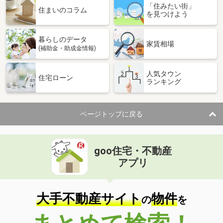
「住みたい街」
住まいのコラム
を見つけよう
暮らしのデータ
家賃相場
(補助金・助成金情報)
人気タウン
住宅ローン
ランキング
ページトップに戻る
goo住宅・不動産
アプリ
大手不動産サイト
物件
の
を