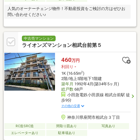
人気のオーナーチェンジ物件！不動産投資をご検討の方はぜひお
問い合わせください♪
中古売マンション
ライオンズマンション相武台前第５
460
万円
利回り
-
2
1K (16.65m
)
2階/地上5階地下1階建
築年月
1992年4月(築34年5ヶ月)
総戸数
68戸
小田急電鉄小田原線 相武台前駅 徒
歩9分
その他の交通
神奈川県座間市相武台３丁目
RC造SRC造
間取り図あり
写真あり
エレベーターあり
駐車場あり