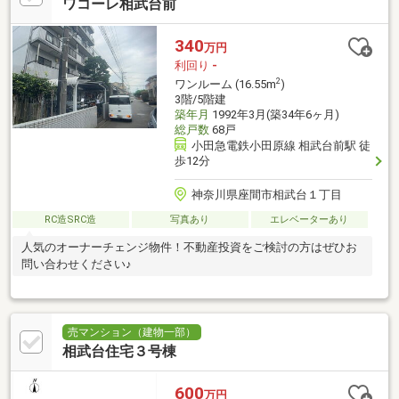
ワコーレ相武台前
340
万円
利回り
-
2
ワンルーム (16.55m
)
3階/5階建
築年月
1992年3月(築34年6ヶ月)
総戸数
68戸
小田急電鉄小田原線 相武台前駅 徒
歩12分
神奈川県座間市相武台１丁目
RC造SRC造
写真あり
エレベーターあり
人気のオーナーチェンジ物件！不動産投資をご検討の方はぜひお
問い合わせください♪
売マンション（建物一部）
相武台住宅３号棟
600
万円