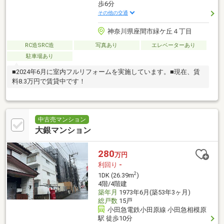
歩6分
その他の交通
神奈川県座間市緑ケ丘４丁目
RC造SRC造
写真あり
エレベーターあり
駐車場あり
■2024年6月に室内フルリフォームを実施しています。■現在、賃
料8.3万円で賃貸中です！
中古売マンション
大銀マンション
280
万円
利回り
-
2
1DK (26.39m
)
4階/4階建
築年月
1973年6月(築53年3ヶ月)
総戸数
15戸
小田急電鉄小田原線 小田急相模原
駅 徒歩10分