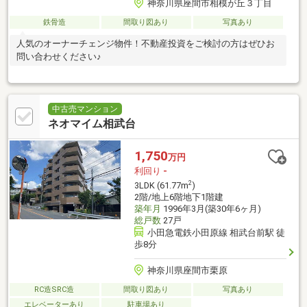
神奈川県座間市相模が丘３丁目
鉄骨造
間取り図あり
写真あり
人気のオーナーチェンジ物件！不動産投資をご検討の方はぜひお
問い合わせください♪
中古売マンション
ネオマイム相武台
1,750
万円
利回り
-
2
3LDK (61.77m
)
2階/地上6階地下1階建
築年月
1996年3月(築30年6ヶ月)
総戸数
27戸
小田急電鉄小田原線 相武台前駅 徒
歩8分
神奈川県座間市栗原
RC造SRC造
間取り図あり
写真あり
エレベーターあり
駐車場あり