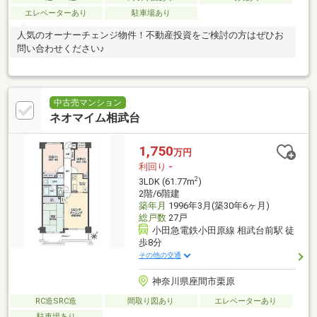
エレベーターあり
駐車場あり
人気のオーナーチェンジ物件！不動産投資をご検討の方はぜひお
問い合わせください♪
中古売マンション
ネオマイム相武台
1,750
万円
利回り
-
2
3LDK (61.77m
)
2階/6階建
築年月
1996年3月(築30年6ヶ月)
総戸数
27戸
小田急電鉄小田原線 相武台前駅 徒
歩8分
その他の交通
神奈川県座間市栗原
RC造SRC造
間取り図あり
エレベーターあり
駐車場あり