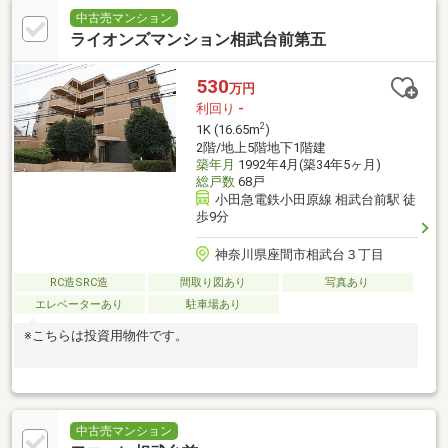
中古売マンション
ライオンズマンション相武台前第五
530
万円
利回り
-
2
1K (16.65m
)
2階/地上5階地下1階建
築年月
1992年4月(築34年5ヶ月)
総戸数
68戸
小田急電鉄小田原線 相武台前駅 徒
歩9分
神奈川県座間市相武台３丁目
RC造SRC造
間取り図あり
写真あり
エレベーターあり
駐車場あり
※こちらは投資用物件です。
中古売マンション