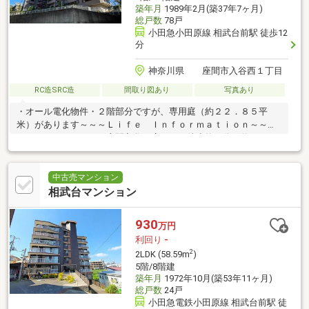
築年月
1989年2月(築37年7ヶ月)
総戸数
78戸
小田急小田原線 相武台前駅 徒歩12
分
神奈川県 座間市入谷西１丁目
RC造SRC造
間取り図あり
写真あり
・オール電化物件・２階部分ですが、専用庭（約２２．８５平
米）があります～～～Ｌｉｆｅ Ｉｎｆｏｒｍａｔｉｏｎ～～
～・ファミリーマート座間入谷西店・・・徒歩約７分（約５３０
ｍ）・業務スーパー相武台店・・・徒歩約２０分（約１，６００
ｍ）・座間総合病院・・・徒歩約９分（約７２０ｍ）・座間市立
座間小学校・・・徒歩約２２分（約１，７００ｍ）・座間市立座
中古売マンション
間中学校・・・徒歩約６分（約４６０ｍ）
相武台マンション
930
万円
利回り
-
2
2LDK (58.59m
)
5階/8階建
築年月
1972年10月(築53年11ヶ月)
総戸数
24戸
小田急電鉄小田原線 相武台前駅 徒