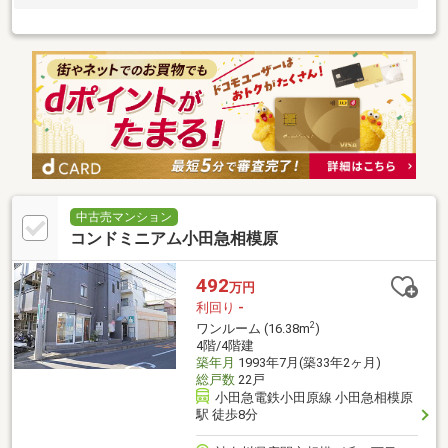
中古売マンション
コンドミニアム小田急相模原
492
万円
利回り
-
2
ワンルーム (16.38m
)
4階/4階建
築年月
1993年7月(築33年2ヶ月)
総戸数
22戸
小田急電鉄小田原線 小田急相模原
駅 徒歩8分