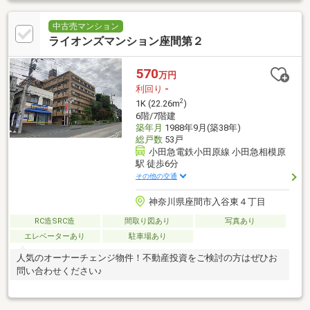
中古売マンション
ライオンズマンション座間第２
570
万円
利回り
-
2
1K (22.26m
)
6階/7階建
築年月
1988年9月(築38年)
総戸数
53戸
小田急電鉄小田原線 小田急相模原
駅 徒歩6分
その他の交通
神奈川県座間市入谷東４丁目
RC造SRC造
間取り図あり
写真あり
エレベーターあり
駐車場あり
人気のオーナーチェンジ物件！不動産投資をご検討の方はぜひお
問い合わせください♪