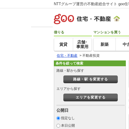
NTTグループ運営の不動産総合サイト goo
借りる
マンションを買う
店舗･
賃貸
新築
中
事業用
住宅・不動産
>
不動産投資
条件を絞って検索
路線・駅から探す
路線・駅 を変更する
エリアから探す
エリアを変更する
公開日
指定なし
本日公開