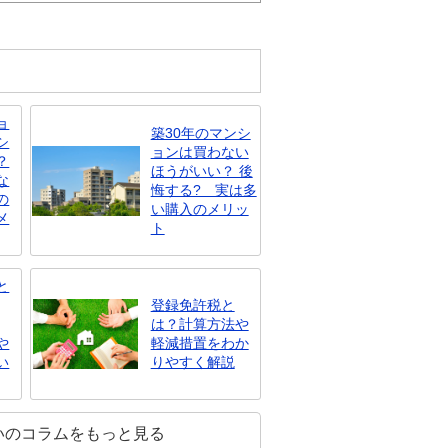
ョ
築30年のマンシ
シ
ョンは買わない
？
ほうがいい？ 後
な
悔する? 実は多
の
い購入のメリッ
メ
ト
と
登録免許税と
は？計算方法や
や
軽減措置をわか
い
りやすく解説
いのコラムをもっと見る