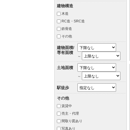
建物構造
木造
RC造・SRC造
鉄骨造
その他
建物面積/
専有面積
～
土地面積
～
駅徒歩
その他
賃貸中
売主・代理
間取り図あり
写真あり