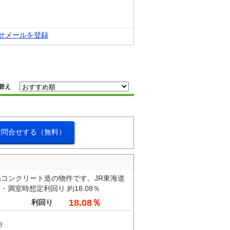
せメールを登録
替え
お問合せする（無料）
コンクリート造の物件です。JR東海道
満室時想定利回り 約18.08％
18.08％
利回り
分