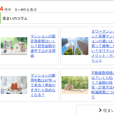
4
件中
1～4
件を表示
住まいのコラム
タワーマンシ
マンションの固
ンと高層マン
定資産税はいく
ョンの違いは
ら？目安金額や
買って後悔し
途中で上がる理
い？タワマン
由
メリット・デ
リット
不動産取得税
マンションの耐
は？いくら払
用年数は47年っ
う？金額の目
て本当？寿命が
安・計算方法
すぎたら住めな
軽減措置につ
くなる？
て
住ま