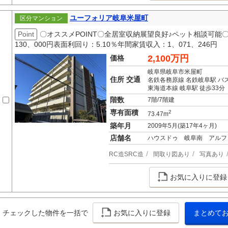
ユーフォリア岐阜米屋町
区分マンション
Point
〇オススメPOINT〇全居室収納展望良好♪ペット相談可
130、000円表面利回り：5.10％年間家賃収入：1、071、246円
2,100万円
価格
岐阜県岐阜市米屋町
住所 交通
名鉄各務原線 名鉄岐阜駅 バス
東海道本線 岐阜駅 徒歩33分
階数
7階/7階建
専有面積
2
73.47m
築年月
2009年5月(築17年4ヶ月)
店舗名
ハウスドゥ 岐阜南 アルフ
RC造SRC造
間取り図あり
写真あり
お気に入りに登録
チェックした物件を一括で
お気に入りに登録
まとめて