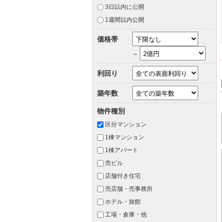
3日以内に公開
1週間以内公開
価格帯
～
利回り
築年数
物件種別
区分マンション
1棟マンション
1棟アパート
売ビル
店舗付き住宅
売店舗・売事務所
ホテル・旅館
工場・倉庫・他