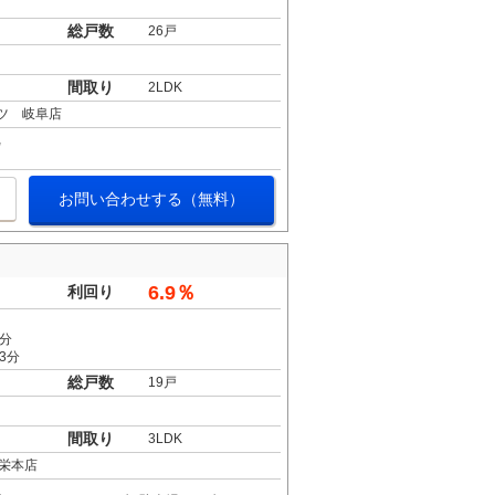
総戸数
26戸
間取り
2LDK
ツ 岐阜店
お問い合わせする（無料）
6.9％
利回り
8分
3分
総戸数
19戸
間取り
3LDK
栄本店