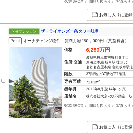
RC造SRC造
間取り図あり
写真あり
お気に入りに登録
ザ・ライオンズ一条タワー岐阜
区分マンション
Point
オーナチェンジ物件 賃料月額250，000円（共益費含）
6,280万円
価格
岐阜県岐阜市吉野町６丁目
住所 交通
東海道本線 岐阜駅 徒歩5分
名鉄名古屋本線 名鉄岐阜駅 
階数
37階/地上37階地下1階建
専有面積
2
72.03m
築年月
2012年8月(築14年1ヶ月)
店舗名
株式会社大京穴吹不動産 岐
RC造SRC造
間取り図あり
写真あり
お気に入りに登録