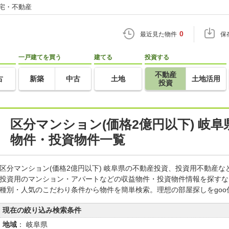
住宅・不動産
0
最近見た物件
保
一戸建てを買う
建てる
投資する
不動産
古
新築
中古
土地
土地活用
投資
区分マンション(価格2億円以下) 岐
物件・投資物件一覧
区分マンション(価格2億円以下) 岐阜県の不動産投資、投資用不動産
投資用のマンション・アパートなどの収益物件・投資物件情報を探すな
種別・人気のこだわり条件から物件を簡単検索。理想の部屋探しをgo
現在の絞り込み検索条件
地域
： 岐阜県