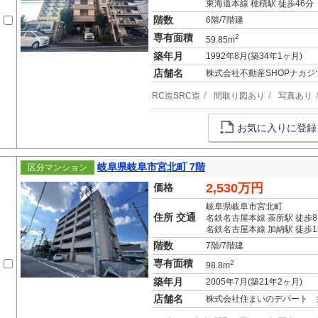
東海道本線 穂積駅 徒歩46分
階数
6階/7階建
専有面積
2
59.85m
築年月
1992年8月(築34年1ヶ月)
店舗名
株式会社不動産SHOPナカジ
RC造SRC造
間取り図あり
写真あり
お気に入りに登録
岐阜県岐阜市宮北町 7階
区分マンション
2,530万円
価格
岐阜県岐阜市宮北町
住所 交通
名鉄名古屋本線 茶所駅 徒歩
名鉄名古屋本線 加納駅 徒歩1
階数
7階/7階建
専有面積
2
98.8m
築年月
2005年7月(築21年2ヶ月)
店舗名
株式会社住まいのデパート 