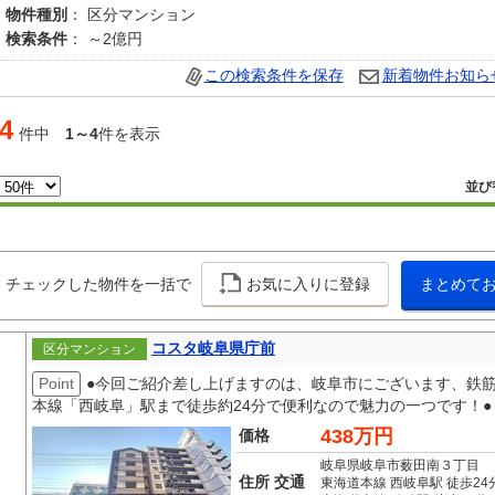
物件種別
： 区分マンション
検索条件
： ～2億円
この検索条件を保存
新着物件お知ら
4
件中
1～4
件を表示
並び
チェックした物件を一括で
お気に入りに登録
まとめて
コスタ岐阜県庁前
区分マンション
Point
●今回ご紹介差し上げますのは、岐阜市にございます、鉄筋
本線「西岐阜」駅まで徒歩約24分で便利なので魅力の一つです！● ・
438万円
価格
岐阜県岐阜市薮田南３丁目
住所 交通
東海道本線 西岐阜駅 徒歩24