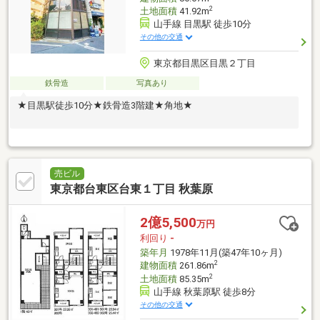
2
土地面積
41.92m
山手線 目黒駅 徒歩10分
その他の交通
東京都目黒区目黒２丁目
鉄骨造
写真あり
★目黒駅徒歩10分★鉄骨造3階建★角地★
売ビル
東京都台東区台東１丁目 秋葉原
2億5,500
万円
利回り
-
築年月
1978年11月(築47年10ヶ月)
2
建物面積
261.86m
2
土地面積
85.35m
山手線 秋葉原駅 徒歩8分
その他の交通