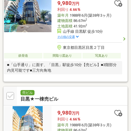
9,980
万円
利回り
4.66％
築年月
1988年6月(築38年3ヶ月)
2
建物面積
86.67m
2
土地面積
41.92m
山手線 目黒駅 徒歩10分
その他の交通
東京都目黒区目黒２丁目
鉄骨造
間取り図あり
写真あり
■「山手通り」に面す、「目黒」駅徒歩10分【売ビル】■3階部分
内見可能です■三方向角地
売ビル
目黒★一棟売ビル
9,980
万円
利回り
4.66％
築年月
1988年6月(築38年3ヶ月)
2
建物面積
86.67m