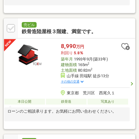
売ビル
鉄骨造陸屋根３階建、満室です。
8,990
万円
利回り
5.8％
築年月
1993年9月(築33年)
2
建物面積
165m
2
土地面積
80.82m
山手線 田端駅 徒歩13分
その他の交通
東京都 荒川区 西尾久１
本日公開
鉄骨造
写真あり
ローンのご相談承ります。お気軽にお問い合わせください。