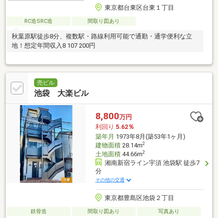
東京都台東区台東１丁目
RC造SRC造
間取り図あり
秋葉原駅徒歩8分、複数駅・路線利用可能で通勤・通学便利な立
地！想定年間収入8 107 200円
売ビル
池袋 大楽ビル
8,800
万円
利回り
5.62％
築年月
1973年8月(築53年1ヶ月)
2
建物面積
28.14m
2
土地面積
44.66m
湘南新宿ライン宇須 池袋駅 徒歩7
分
その他の交通
東京都豊島区池袋２丁目
鉄骨造
間取り図あり
写真あり