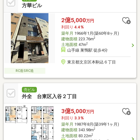
方華ビル
2億5,000
万円
利回り
4.4％
築年月
1966年1月(築60年8ヶ月)
2
建物面積
223.76m
2
土地面積
47m
山手線 巣鴨駅 徒歩4分
東京都文京区本駒込６丁目
RC造SRC造
売ビル
外全 台東区入谷２丁目
3億5,000
万円
利回り
3.3％
築年月
1987年8月(築39年1ヶ月)
2
建物面積
343.98m
2
土地面積
83.22m