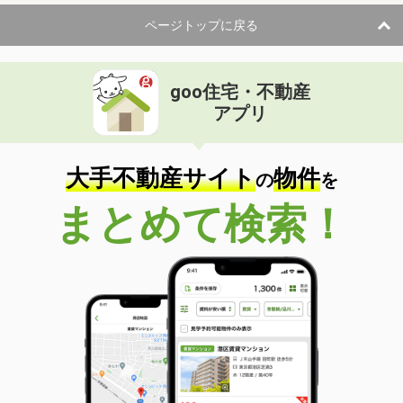
ページトップに戻る
goo住宅・不動産
アプリ
大手不動産サイト
物件
の
を
まとめて検索！