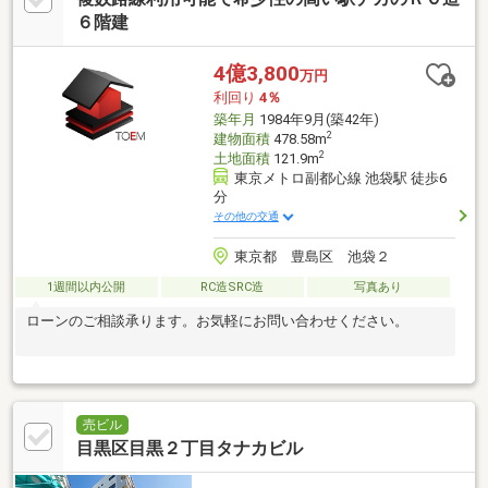
約８分）■東神田郵便局…約２９０ｍ（徒歩約４分）
６階建
4億3,800
万円
利回り
4％
築年月
1984年9月(築42年)
2
建物面積
478.58m
2
土地面積
121.9m
東京メトロ副都心線 池袋駅 徒歩6
分
その他の交通
東京都 豊島区 池袋２
1週間以内公開
RC造SRC造
写真あり
ローンのご相談承ります。お気軽にお問い合わせください。
売ビル
目黒区目黒２丁目タナカビル