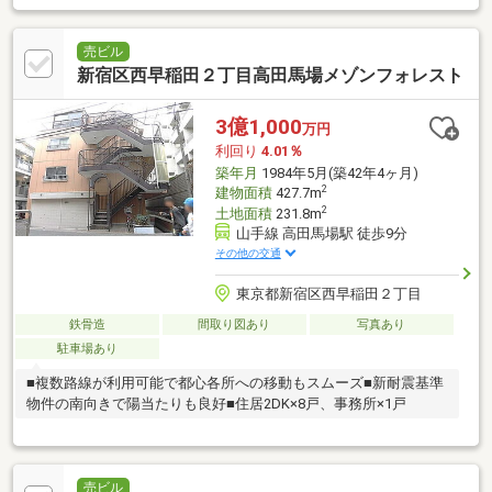
売ビル
新宿区西早稲田２丁目高田馬場メゾンフォレスト
3億1,000
万円
利回り
4.01％
築年月
1984年5月(築42年4ヶ月)
2
建物面積
427.7m
2
土地面積
231.8m
山手線 高田馬場駅 徒歩9分
その他の交通
東京都新宿区西早稲田２丁目
鉄骨造
間取り図あり
写真あり
駐車場あり
■複数路線が利用可能で都心各所への移動もスムーズ■新耐震基準
物件の南向きで陽当たりも良好■住居2DK×8戸、事務所×1戸
売ビル