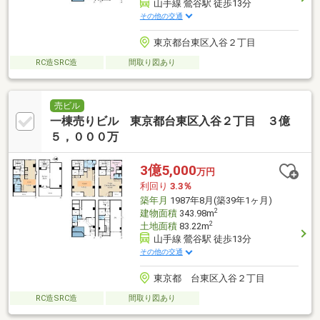
山手線 鶯谷駅 徒歩13分
その他の交通
東京都台東区入谷２丁目
RC造SRC造
間取り図あり
売ビル
一棟売りビル 東京都台東区入谷２丁目 ３億
５，０００万
3億5,000
万円
利回り
3.3％
築年月
1987年8月(築39年1ヶ月)
2
建物面積
343.98m
2
土地面積
83.22m
山手線 鶯谷駅 徒歩13分
その他の交通
東京都 台東区入谷２丁目
RC造SRC造
間取り図あり