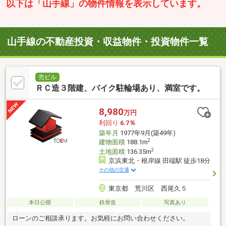
以下は「山手線」の物件情報を表示しています。
山手線の不動産投資・収益物件・投資物件一覧
売ビル
ＲＣ造３階建、バイク駐輪場あり、満室です。
8,980
万円
利回り
6.7％
築年月
1977年9月(築49年)
2
建物面積
188.1m
2
土地面積
136.35m
京浜東北・根岸線 田端駅 徒歩18分
その他の交通
東京都 荒川区 西尾久５
本日公開
鉄骨造
写真あり
ローンのご相談承ります。お気軽にお問い合わせください。