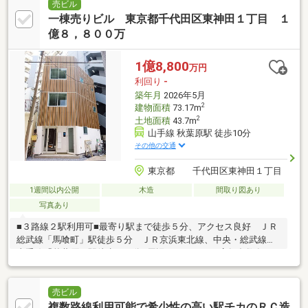
売ビル
一棟売りビル 東京都千代田区東神田１丁目 １
億８，８００万
1億8,800
万円
利回り
-
築年月
2026年5月
2
建物面積
73.17m
2
土地面積
43.7m
山手線 秋葉原駅 徒歩10分
その他の交通
東京都 千代田区東神田１丁目
1週間以内公開
木造
間取り図あり
写真あり
■３路線２駅利用可■最寄り駅まで徒歩５分、アクセス良好 ＪＲ
総武線「馬喰町」駅徒歩５分 ＪＲ京浜東北線、中央・総武線、
山手線「秋葉原」駅徒歩１０分■周辺にオフィス・店舗多数有Ｌ
ＩＦＥ ＩＮＦＯＲＭＡＴＩＯＮ■まいばすけっと岩本町二丁目
店…約３９０ｍ（徒歩約５分）■セブンイレブン東神田二丁目店…
約１３０ｍ（徒歩約２分）■ファミリーマート東神田二丁目店…約
売ビル
１００ｍ（徒歩約２分）■千代田区立和泉公園…約５７０ｍ（徒歩
複数路線利用可能で希少性の高い駅チカのＲＣ造