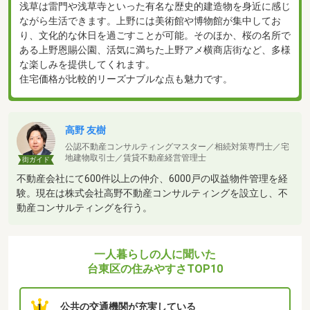
浅草は雷門や浅草寺といった有名な歴史的建造物を身近に感じ
ながら生活できます。上野には美術館や博物館が集中してお
り、文化的な休日を過ごすことが可能。そのほか、桜の名所で
ある上野恩賜公園、活気に満ちた上野アメ横商店街など、多様
な楽しみを提供してくれます。
住宅価格が比較的リーズナブルな点も魅力です。
高野 友樹
公認不動産コンサルティングマスター／相続対策専門士／宅
地建物取引士／賃貸不動産経営管理士
街ガイド
不動産会社にて600件以上の仲介、6000戸の収益物件管理を経
験。現在は株式会社高野不動産コンサルティングを設立し、不
動産コンサルティングを行う。
一人暮らしの人に聞いた
台東区の住みやすさTOP10
公共の交通機関が充実している
1