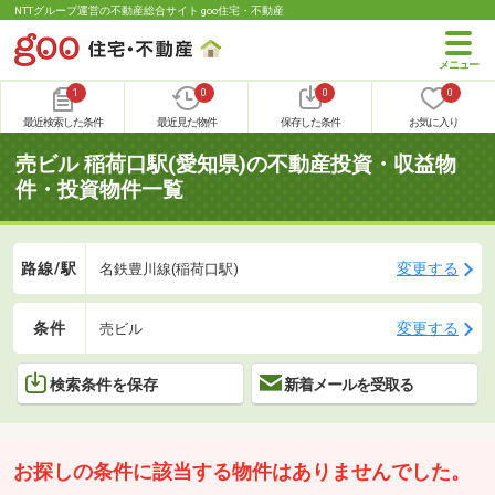
NTTグループ運営の不動産総合サイト goo住宅・不動産
1
0
0
0
最近検索した条件
最近見た物件
保存した条件
お気に入り
売ビル 稲荷口駅(愛知県)の不動産投資・収益物
件・投資物件一覧
路線/駅
変更する
名鉄豊川線(稲荷口駅)
条件
変更する
売ビル
検索条件を保存
新着メールを受取る
お探しの条件に該当する物件はありませんでした。