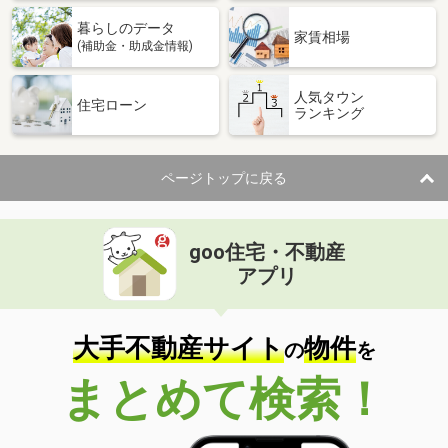
暮らしのデータ
家賃相場
(補助金・助成金情報)
人気タウン
住宅ローン
ランキング
ページトップに戻る
goo住宅・不動産
アプリ
大手不動産サイト
物件
の
を
まとめて検索！