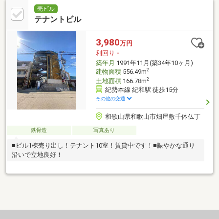
売ビル
テナントビル
3,980
万円
利回り
-
築年月
1991年11月(築34年10ヶ月)
2
建物面積
556.49m
2
土地面積
166.78m
紀勢本線 紀和駅 徒歩15分
その他の交通
和歌山県和歌山市畑屋敷千体仏丁
鉄骨造
写真あり
■ビル1棟売り出し！テナント10室！賃貸中です！■賑やかな通り
沿いで立地良好！