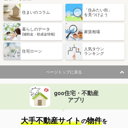
「住みたい街」
住まいのコラム
を見つけよう
暮らしのデータ
家賃相場
(補助金・助成金情報)
人気タウン
住宅ローン
ランキング
ページトップに戻る
goo住宅・不動産
アプリ
大手不動産サイト
物件
の
を