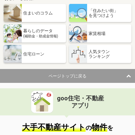
「住みたい街」
住まいのコラム
を見つけよう
暮らしのデータ
家賃相場
(補助金・助成金情報)
人気タウン
住宅ローン
ランキング
ページトップに戻る
goo住宅・不動産
アプリ
大手不動産サイト
物件
の
を