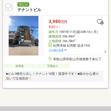
売ビル
テナントビル
3,980
万円
利回り
-
築年月
1991年11月(築34年10ヶ月)
2
建物面積
556.49m
2
土地面積
166.78m
紀勢本線 紀和駅 徒歩15分
その他の交通
和歌山県和歌山市畑屋敷千体仏丁
鉄骨造
写真あり
■ビル1棟売り出し！テナント10室！賃貸中です！■賑やかな通り
沿いで立地良好！