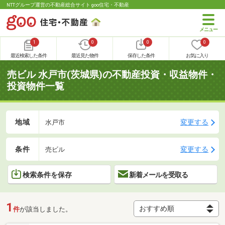
NTTグループ運営の不動産総合サイト goo住宅・不動産
1
0
0
0
最近検索した条件
最近見た物件
保存した条件
お気に入り
売ビル 水戸市(茨城県)の不動産投資・収益物件・
投資物件一覧
地域
変更する
水戸市
条件
変更する
売ビル
検索条件を保存
新着メールを受取る
1
件
が該当しました。