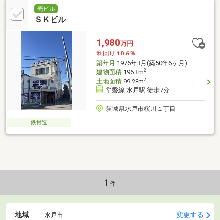
売ビル
ＳＫビル
1,980
万円
利回り
10.6％
築年月
1976年3月(築50年6ヶ月)
2
建物面積
196.8m
2
土地面積
99.28m
常磐線 水戸駅 徒歩7分
茨城県水戸市桜川１丁目
鉄骨造
1
件
地域
変更する
水戸市