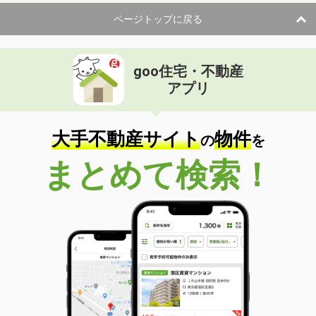
ページトップに戻る
goo住宅・不動産
アプリ
大手不動産サイト
物件
の
を
まとめて検索！