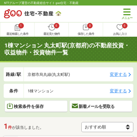
NTTグループ運営の不動産総合サイト goo住宅・不動産
1
0
0
0
最近検索した条件
最近見た物件
保存した条件
お気に入り
1棟マンション 丸太町駅(京都府)の不動産投資・
収益物件・投資物件一覧
路線/駅
変更する
京都市烏丸線(丸太町駅)
条件
変更する
1棟マンション
検索条件を保存
新着メールを受取る
1
件
が該当しました。