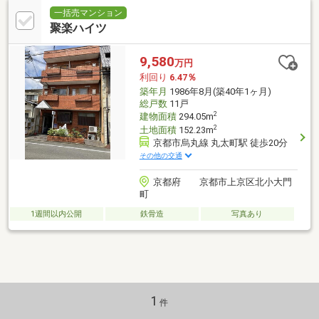
一括売マンション
聚楽ハイツ
9,580
万円
利回り
6.47％
築年月
1986年8月(築40年1ヶ月)
総戸数
11戸
2
建物面積
294.05m
2
土地面積
152.23m
京都市烏丸線 丸太町駅 徒歩20分
その他の交通
京都府 京都市上京区北小大門
町
1週間以内公開
鉄骨造
写真あり
1
件