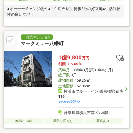
●オーナーチェンジ物件●「仲町台駅」徒歩3分の好立地●生活利便
性の良い立地！
一括売マンション
マークミュー八幡町
1億9,800
万円
利回り
5.65％
築年月
1995年3月(築31年6ヶ月)
総戸数
9戸
2
建物面積
469.26m
2
土地面積
162.86m
横浜市ブルーライン 阪東橋駅 徒歩
11分
その他の交通
神奈川県横浜市南区八幡町
RC造SRC造
間取り図あり
写真あり