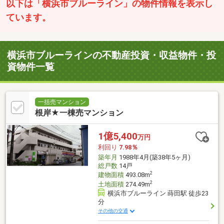
以下は「横浜市ブルーライン」の物件情報を表示し
ています。
横浜市ブルーラインの不動産投資・収益物件・投
資物件一覧
一括売マンション
根岸★一棟売マンション
1億5,400
万円
利回り
7.98％
築年月
1988年4月(築38年5ヶ月)
総戸数
14戸
2
建物面積
493.08m
2
土地面積
274.49m
横浜市ブルーライン 蒔田駅 徒歩23
分
その他の交通