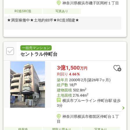
神奈川県横浜市磯子区岡村１丁目
RC造SRC造
写真あり
★満室稼働中★土地約83坪★RC造3階建★
一括売マンション
セントラル仲町台
3億1,500
万円
利回り
4.66％
築年月
2000年2月(築26年7ヶ月)
総戸数
18戸
2
建物面積
502.8m
2
土地面積
276.44m
横浜市ブルーライン 仲町台駅 徒歩
3分
神奈川県横浜市都筑区仲町台１丁
目
鉄骨造
間取り図あり
写真あり