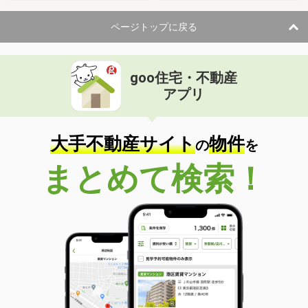
ページトップに戻る
goo住宅・不動産
アプリ
大手不動産サイト
物件
の
を
まとめて検索！