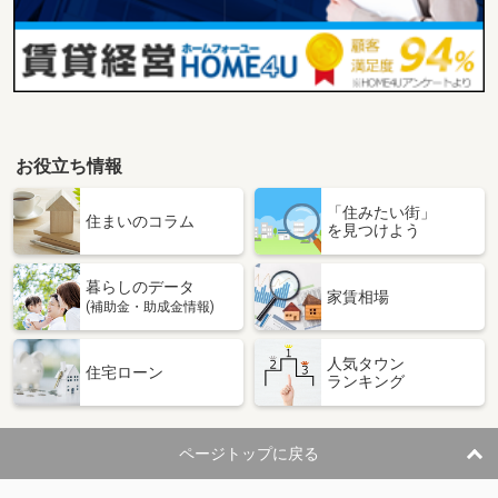
お役立ち情報
「住みたい街」
住まいのコラム
を見つけよう
暮らしのデータ
家賃相場
(補助金・助成金情報)
人気タウン
住宅ローン
ランキング
ページトップに戻る