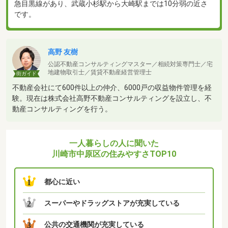
急目黒線があり、武蔵小杉駅から大崎駅までは10分弱の近さ
です。
高野 友樹
公認不動産コンサルティングマスター／相続対策専門士／宅
地建物取引士／賃貸不動産経営管理士
街ガイド
不動産会社にて600件以上の仲介、6000戸の収益物件管理を経
験。現在は株式会社高野不動産コンサルティングを設立し、不
動産コンサルティングを行う。
一人暮らしの人に聞いた
川崎市中原区の住みやすさTOP10
都心に近い
1
スーパーやドラッグストアが充実している
2
公共の交通機関が充実している
3