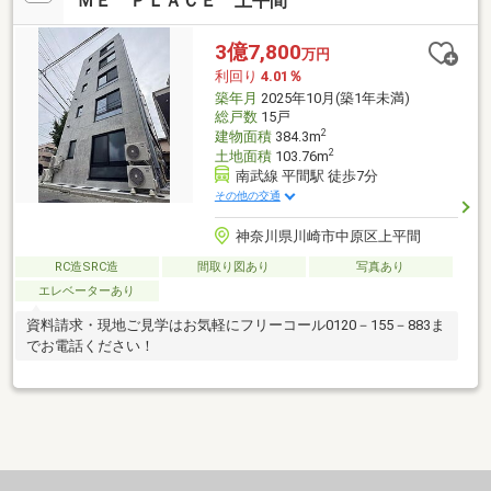
ＭＥ ＰＬＡＣＥ 上平間
3億7,800
万円
利回り
4.01％
築年月
2025年10月(築1年未満)
総戸数
15戸
2
建物面積
384.3m
2
土地面積
103.76m
南武線 平間駅 徒歩7分
その他の交通
神奈川県川崎市中原区上平間
RC造SRC造
間取り図あり
写真あり
エレベーターあり
資料請求・現地ご見学はお気軽にフリーコール0120－155－883ま
でお電話ください！