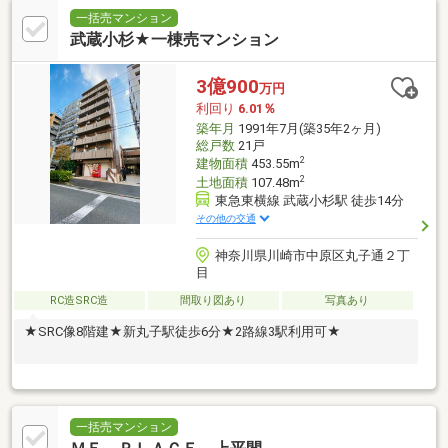
一括売マンション
武蔵小杉★一棟売マンション
3億900
万円
利回り
6.01％
築年月
1991年7月(築35年2ヶ月)
総戸数
21戸
2
建物面積
453.55m
2
土地面積
107.48m
東急東横線 武蔵小杉駅 徒歩14分
その他の交通
神奈川県川崎市中原区丸子通２丁
目
RC造SRC造
間取り図あり
写真あり
★SRC像8階建★新丸子駅徒歩6分★2路線3駅利用可★
一括売マンション