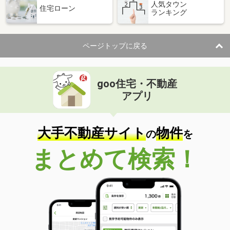
人気タウン
住宅ローン
ランキング
ページトップに戻る
goo住宅・不動産
アプリ
大手不動産サイト
物件
の
を
まとめて検索！