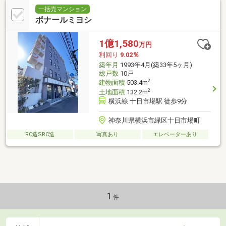
一括売マンション
ボナールミヨシ
1億1,580
万円
利回り
9.02％
築年月
1993年4月(築33年5ヶ月)
総戸数
10戸
2
建物面積
503.4m
2
土地面積
132.2m
横浜線 十日市場駅 徒歩9分
神奈川県横浜市緑区十日市場町
RC造SRC造
写真あり
エレベーターあり
1
件