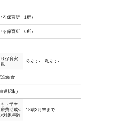
いる保育所：1所）
いる保育所：6所）
かり保育実
公立：- 私立：-
園数
完全給食
由選択制)
ども・学生
医療費助成<
18歳3月末まで
院>対象年齢