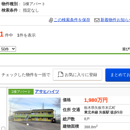
物件種別
： 1棟アパート
検索条件
： 指定なし
この検索条件を保存
新着物件お知ら
1
件中
1
件を表示
並び
チェックした物件を一括で
お気に入りに登録
まとめて
アサヒハイツ
1棟アパート
1,980万円
価格
栃木県矢板市末広町
住所 交通
東北本線 矢板駅 徒歩5分
総戸数
8戸
建物面積
2
388.8m