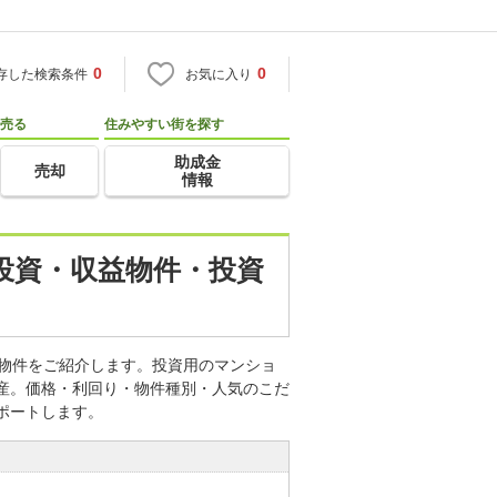
0
0
存した検索条件
お気に入り
売る
住みやすい街を探す
助成金
売却
情報
産投資・収益物件・投資
資物件をご紹介します。投資用のマンショ
動産。価格・利回り・物件種別・人気のこだ
ポートします。