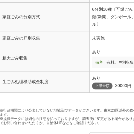
6分別10種〔可燃ご
家庭ごみの分別方式
類(新聞、ダンボール
ル〕
家庭ごみの戸別収集
未実施
あり
粗大ごみ収集
備考
有料。戸別収集
あり
生ごみ処理機助成金制度
30000円
上限金額
※行政機関により公表していない地域及びデータがございます。東京23区以外の
ます。
※提供データには細心の注意を払っておりますが、調査後に変更がある場合があり
でお問い合わせいただくか、自治体HPなどをご確認ください。