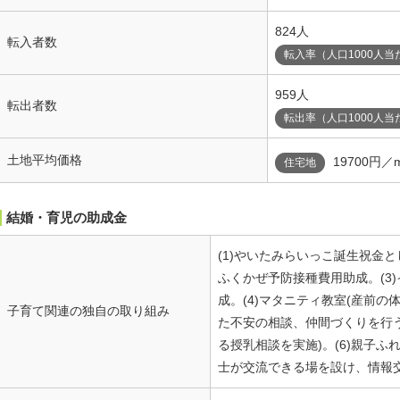
824人
転入者数
転入率（人口1000人当
959人
転出者数
転出率（人口1000人当
土地平均価格
19700円／
住宅地
結婚・育児の助成金
(1)やいたみらいっこ誕生祝金と
ふくかぜ予防接種費用助成。(3
成。(4)マタニティ教室(産前
子育て関連の独自の取り組み
た不安の相談、仲間づくりを行う
る授乳相談を実施)。(6)親子
士が交流できる場を設け、情報