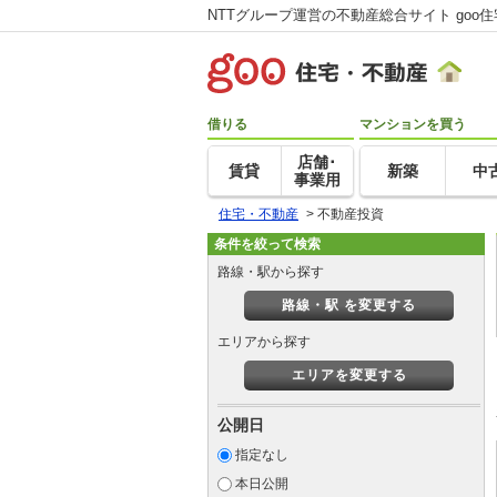
NTTグループ運営の不動産総合サイト goo
借りる
マンションを買う
店舗･
賃貸
新築
中
事業用
住宅・不動産
>
不動産投資
条件を絞って検索
路線・駅から探す
路線・駅 を変更する
エリアから探す
エリアを変更する
公開日
指定なし
本日公開