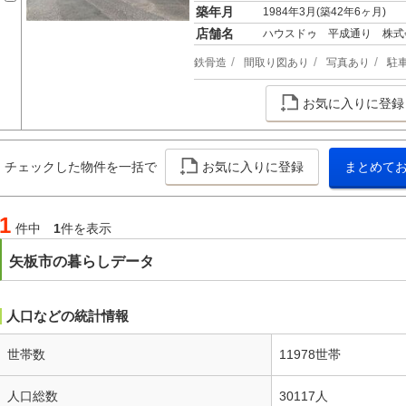
築年月
1984年3月(築42年6ヶ月)
店舗名
ハウスドゥ 平成通り 株式
鉄骨造
間取り図あり
写真あり
駐
お気に入りに登録
チェックした物件を一括で
お気に入りに登録
まとめて
1
件中
1
件を表示
矢板市の暮らしデータ
人口などの統計情報
世帯数
11978世帯
人口総数
30117人