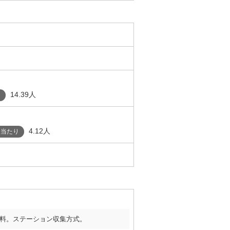
14.39人
り
4.12人
人当たり
料。ステーション収集方式。