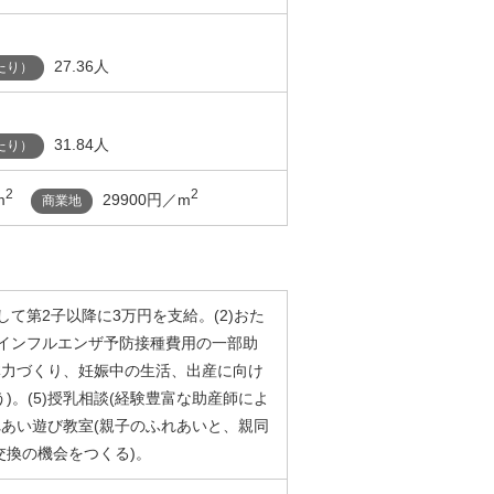
27.36人
たり）
31.84人
たり）
2
2
m
29900円／m
商業地
して第2子以降に3万円を支給。(2)おた
)インフルエンザ予防接種費用の一部助
の体力づくり、妊娠中の生活、出産に向け
)。(5)授乳相談(経験豊富な助産師によ
ふれあい遊び教室(親子のふれあいと、親同
交換の機会をつくる)。