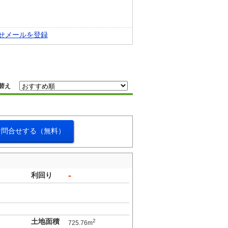
せメールを登録
替え
お問合せする（無料）
-
利回り
土地面積
2
725.76m