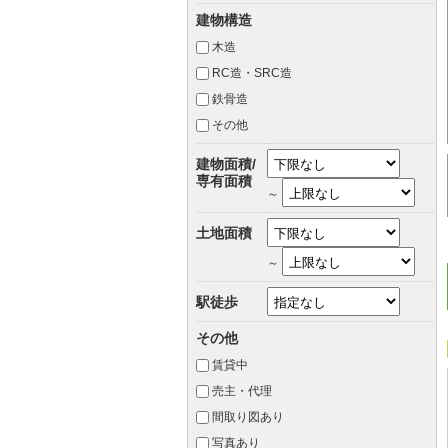
建物構造
木造
RC造・SRC造
鉄骨造
その他
建物面積/
専有面積
～
土地面積
～
駅徒歩
その他
賃貸中
売主・代理
間取り図あり
写真あり