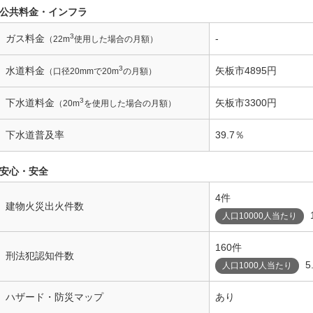
公共料金・インフラ
3
ガス料金
-
（22m
使用した場合の月額）
3
水道料金
矢板市4895円
（口径20mmで20m
の月額）
3
下水道料金
矢板市3300円
（20m
を使用した場合の月額）
下水道普及率
39.7％
安心・安全
4件
建物火災出火件数
人口10000人当たり
160件
刑法犯認知件数
5
人口1000人当たり
ハザード・防災マップ
あり