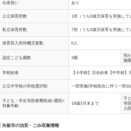
出産祝い
あり
公立保育所数
1所（うち0歳児保育を実施して
私立保育所数
7所（うち0歳児保育を実施して
保育所入所待機児童数
0人
預
認定こども園数
3園
施
学校給食
【小学校】完全給食【中学校】
公立中学校の学校選択制
一部実施(学校統合に伴う一部自
子
子ども・学生等医療費助成<通院>
18歳3月末まで
等
対象年齢
入
矢板市の治安・ごみ収集情報