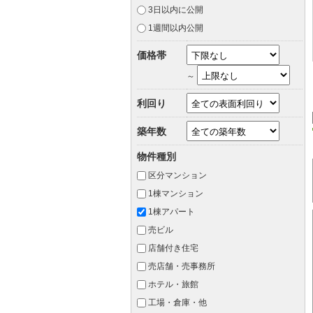
3日以内に公開
1週間以内公開
価格帯
～
利回り
築年数
物件種別
区分マンション
1棟マンション
1棟アパート
売ビル
店舗付き住宅
売店舗・売事務所
ホテル・旅館
工場・倉庫・他