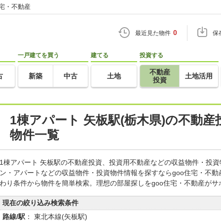
住宅・不動産
0
最近見た物件
保
一戸建てを買う
建てる
投資する
不動産
古
新築
中古
土地
土地活用
投資
1棟アパート 矢板駅(栃木県)の不動
物件一覧
1棟アパート 矢板駅の不動産投資、投資用不動産などの収益物件・投
ン・アパートなどの収益物件・投資物件情報を探すならgoo住宅・不
わり条件から物件を簡単検索。理想の部屋探しをgoo住宅・不動産がサ
現在の絞り込み検索条件
路線/駅
： 東北本線(矢板駅)