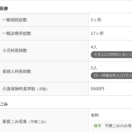
医療
一般病院総数
2ヶ所
一般診療所総数
17ヶ所
4人
小児科医師数
小児人口10000人当た
2人
産婦人科医師数
15～49歳女性人口1万
介護保険料基準額
5500円
（月額）
ごみ
有料
家庭ごみ収集
（可燃ごみ）
備考
可燃ごみのみ有