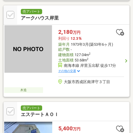
売アパート
アークハウス岸里
2,180
万円
利回り
12.3％
築年月
1973年3月(築53年6ヶ月)
総戸数
-
2
建物面積
127.04m
2
土地面積
53.68m
南海本線 岸里玉出駅 徒歩17分
その他の交通
大阪市西成区南津守３丁目
木造
売アパート
エステートＡＯＩ
5,400
万円