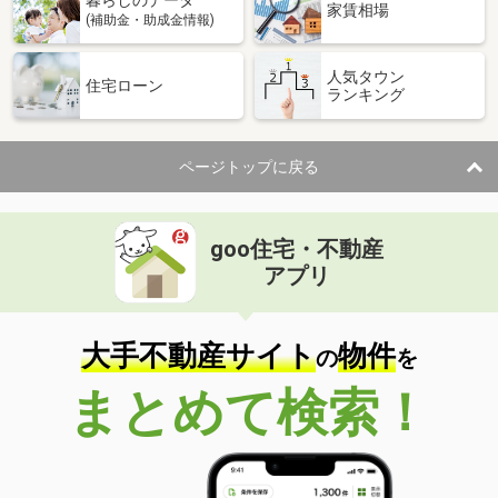
家賃相場
(補助金・助成金情報)
人気タウン
住宅ローン
ランキング
ページトップに戻る
goo住宅・不動産
アプリ
大手不動産サイト
物件
の
を
まとめて検索！