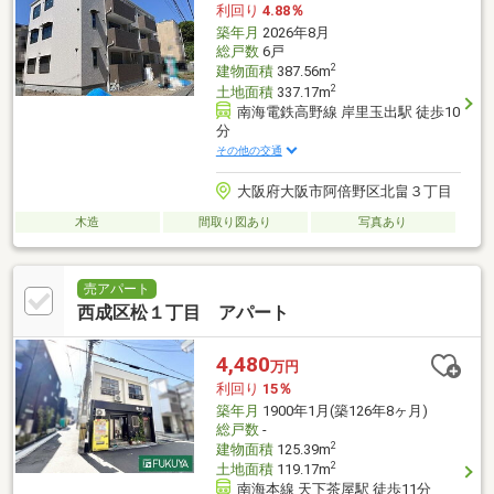
利回り
4.88％
築年月
2026年8月
総戸数
6戸
2
建物面積
387.56m
2
土地面積
337.17m
南海電鉄高野線 岸里玉出駅 徒歩10
分
その他の交通
大阪府大阪市阿倍野区北畠３丁目
木造
間取り図あり
写真あり
売アパート
西成区松１丁目 アパート
4,480
万円
利回り
15％
築年月
1900年1月(築126年8ヶ月)
総戸数
-
2
建物面積
125.39m
2
土地面積
119.17m
南海本線 天下茶屋駅 徒歩11分