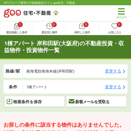
NTTグループ運営の不動産総合サイト goo住宅・不動産
1
0
0
0
最近検索した条件
最近見た物件
保存した条件
お気に入り
1棟アパート 岸和田駅(大阪府)の不動産投資・収
益物件・投資物件一覧
路線/駅
変更する
南海電鉄南海本線(岸和田駅)
条件
変更する
1棟アパート
検索条件を保存
新着メールを受取る
お探しの条件に該当する物件はありませんでした。