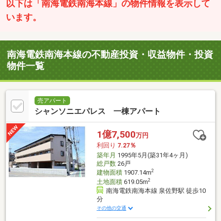
以下は「南海電鉄南海本線」の物件情報を表示して
います。
南海電鉄南海本線の不動産投資・収益物件・投資
物件一覧
売アパート
シャンソニエパレス 一棟アパート
1億7,500
万円
利回り
7.27％
築年月
1995年5月(築31年4ヶ月)
総戸数
26戸
2
建物面積
1907.14m
2
土地面積
619.05m
南海電鉄南海本線 泉佐野駅 徒歩10
分
その他の交通