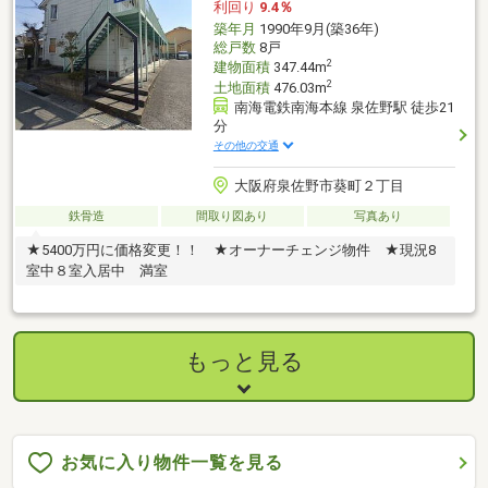
利回り
9.4％
築年月
1990年9月(築36年)
総戸数
8戸
2
建物面積
347.44m
2
土地面積
476.03m
南海電鉄南海本線 泉佐野駅 徒歩21
分
その他の交通
大阪府泉佐野市葵町２丁目
鉄骨造
間取り図あり
写真あり
★5400万円に価格変更！！ ★オーナーチェンジ物件 ★現況8
室中８室入居中 満室
もっと見る
お気に入り物件一覧を見る