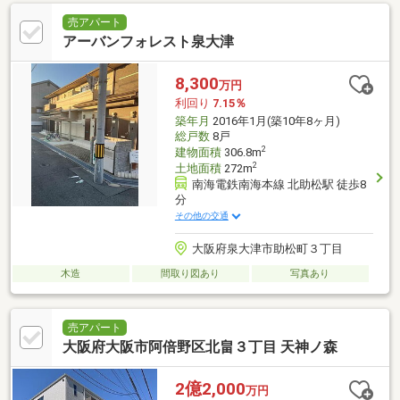
売アパート
アーバンフォレスト泉大津
8,300
万円
利回り
7.15％
築年月
2016年1月(築10年8ヶ月)
総戸数
8戸
2
建物面積
306.8m
2
土地面積
272m
南海電鉄南海本線 北助松駅 徒歩8
分
その他の交通
大阪府泉大津市助松町３丁目
木造
間取り図あり
写真あり
売アパート
大阪府大阪市阿倍野区北畠３丁目 天神ノ森
2億2,000
万円