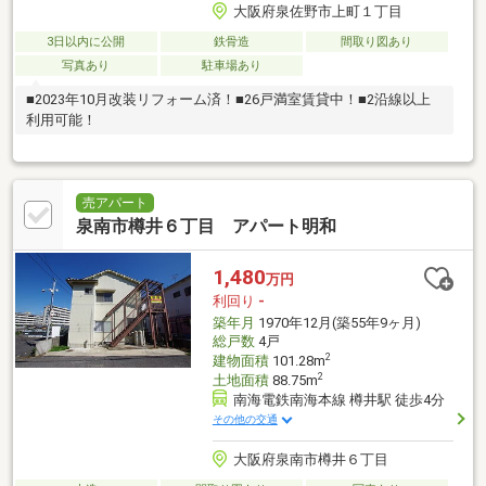
大阪府泉佐野市上町１丁目
3日以内に公開
鉄骨造
間取り図あり
写真あり
駐車場あり
■2023年10月改装リフォーム済！■26戸満室賃貸中！■2沿線以上
利用可能！
売アパート
泉南市樽井６丁目 アパート明和
1,480
万円
利回り
-
築年月
1970年12月(築55年9ヶ月)
総戸数
4戸
2
建物面積
101.28m
2
土地面積
88.75m
南海電鉄南海本線 樽井駅 徒歩4分
その他の交通
大阪府泉南市樽井６丁目