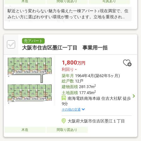
木造
間取り図あり
写真あり
駅近という変わらない魅力を備えた一棟アパート♪現在満室で、住
みたい方に選ばれやすい環境が整っています。立地を重視される
方にぜひご覧いただきたい物件です♪
売アパート
大阪市住吉区墨江一丁目 事業用一括
1,800
万円
利回り
-
築年月
1964年4月(築62年5ヶ月)
総戸数
12戸
2
建物面積
281.37m
2
土地面積
177.45m
南海電鉄南海本線 住吉大社駅 徒歩
9分
その他の交通
大阪府大阪市住吉区墨江１丁目
木造
間取り図あり