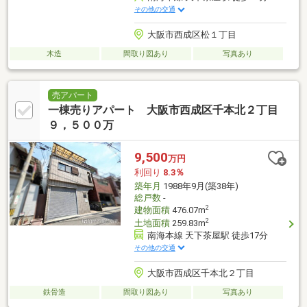
その他の交通
大阪市西成区松１丁目
木造
間取り図あり
写真あり
売アパート
一棟売りアパート 大阪市西成区千本北２丁目
９，５００万
9,500
万円
利回り
8.3％
築年月
1988年9月(築38年)
総戸数
-
2
建物面積
476.07m
2
土地面積
259.83m
南海本線 天下茶屋駅 徒歩17分
その他の交通
大阪市西成区千本北２丁目
鉄骨造
間取り図あり
写真あり