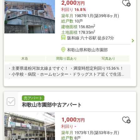
2,000
万円
利回り
16.8％
築年月
1987年1月(築39年8ヶ月)
総戸数
10戸
2
建物面積
156.82m
2
土地面積
178.35m
阪和線 六十谷駅 徒歩27分
和歌山県和歌山市園部
木造
間取り図あり
写真あり
・主要県道粉河加太線まですぐ！ ・満室時想定利回り15.36％！
・小学校・病院・ホームセンター・ドラッグストア近くで生活便
利！
売アパート
和歌山市園部中古アパート
1,000
万円
利回り
-
築年月
1973年1月(築53年8ヶ月)
総戸数
8戸