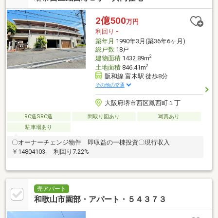
2億500
万円
利回り
-
築年月
1990年3月(築36年6ヶ月)
総戸数
18戸
2
建物面積
1432.89m
2
土地面積
846.41m
阪和線 富木駅 徒歩8分
その他の交通
大阪府堺市西区鳳西町１丁
RC造SRC造
間取り図あり
写真あり
駐車場あり
〇オーナーチェンジ物件 即収益の一棟投資〇現行収入
￥14804103- 利回り7.22%
売アパート
和歌山市園部・アパート・５４３７３