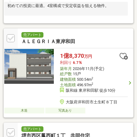
初めての投資に最適。4室構成で安定収益を狙える物件。
売アパート
ＡＬＥＧＲＩＡ東岸和田
1億8,370
万円
利回り
6.7％
築年月
2026年11月(予定)
総戸数
15戸
2
建物面積
500.54m
2
土地面積
496.97m
阪和線 東岸和田駅 徒歩10分
大阪府岸和田市土生町８丁目
木造
写真あり
売アパート
堺市西区鳳西町１丁 共同住宅