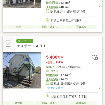
2
建物面積
333.2m
2
土地面積
418.9m
阪和線 六十谷駅 徒歩16分
和歌山県和歌山市園部
木造
間取り図あり
写真あり
売アパート
エステートＡＯＩ
5,400
万円
利回り
9.4％
築年月
1990年9月(築36年)
総戸数
8戸
2
建物面積
347.44m
2
土地面積
476.03m
阪和線 日根野駅 徒歩19分
その他の交通
大阪府泉佐野市葵町２丁目
鉄骨造
間取り図あり
写真あり