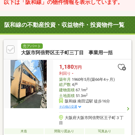
以下は「阪和線」の物件情報を表示しています。
阪和線の不動産投資・収益物件・投資物件一覧
売アパート
大阪市阿倍野区王子町三丁目 事業用一括
1,180
万円
利回り
-
築年月
1960年5月(築66年4ヶ月)
総戸数
4戸
2
建物面積
67.1m
2
土地面積
51.3m
阪和線 南田辺駅 徒歩16分
その他の交通
大阪府大阪市阿倍野区王子町３丁
目
木造
間取り図あり
写真あり