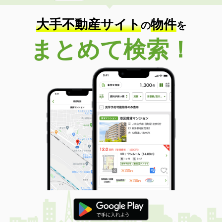
大手不動産サイト
物件
の
を
まとめて検索！