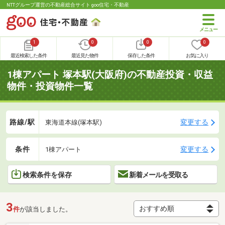
NTTグループ運営の不動産総合サイト goo住宅・不動産
1
0
0
0
最近検索した条件
最近見た物件
保存した条件
お気に入り
1棟アパート 塚本駅(大阪府)の不動産投資・収益
物件・投資物件一覧
路線/駅
変更する
東海道本線(塚本駅)
条件
変更する
1棟アパート
検索条件を保存
新着メールを受取る
3
件
が該当しました。