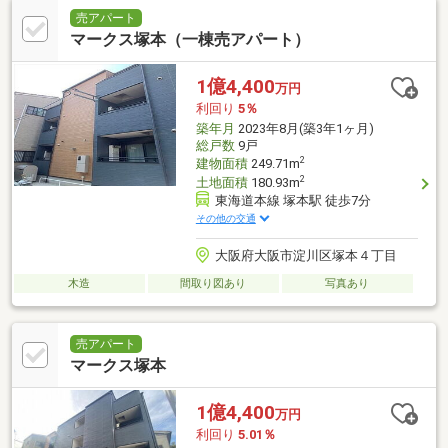
売アパート
マークス塚本（一棟売アパート）
1億4,400
万円
利回り
5％
築年月
2023年8月(築3年1ヶ月)
総戸数
9戸
2
建物面積
249.71m
2
土地面積
180.93m
東海道本線 塚本駅 徒歩7分
その他の交通
大阪府大阪市淀川区塚本４丁目
木造
間取り図あり
写真あり
売アパート
マークス塚本
1億4,400
万円
利回り
5.01％