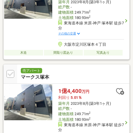
築年月
2023年8月(築3年1ヶ月)
総戸数
-
2
建物面積
249.71m
2
土地面積
180.93m
東海道本線 米原-神戸 塚本駅 徒歩7
分
その他の交通
大阪市淀川区塚本４丁目
木造
間取り図あり
写真あり
売アパート
マークス塚本
1億4,400
万円
利回り
5.01％
築年月
2023年8月(築3年1ヶ月)
総戸数
-
2
建物面積
249.71m
2
土地面積
180.93m
東海道本線 米原-神戸 塚本駅 徒歩7
分