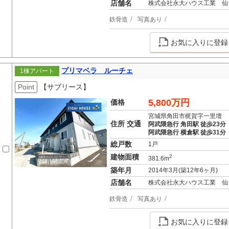
店舗名
株式会社永大ハウス工業 仙
鉄骨造
写真あり
お気に入りに登録
プリマベラ ルーチェ
1棟アパート
Point
【サブリース】
5,800万円
価格
宮城県角田市梶賀字一里壇
住所 交通
阿武隈急行 角田駅 徒歩23分
阿武隈急行 横倉駅 徒歩31分
総戸数
1戸
建物面積
2
381.6m
築年月
2014年3月(築12年6ヶ月)
店舗名
株式会社永大ハウス工業 仙
鉄骨造
写真あり
お気に入りに登録