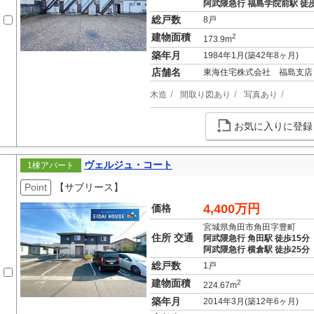
阿武隈急行 福島学院前駅 徒歩
総戸数
8戸
建物面積
2
173.9m
築年月
1984年1月(築42年8ヶ月)
店舗名
東海住宅株式会社 福島支店
木造
間取り図あり
写真あり
お気に入りに登録
ヴェルジュ・コート
1棟アパート
Point
【サブリース】
4,400万円
価格
宮城県角田市角田字豊町
住所 交通
阿武隈急行 角田駅 徒歩15分
阿武隈急行 横倉駅 徒歩25分
総戸数
1戸
建物面積
2
224.67m
築年月
2014年3月(築12年6ヶ月)