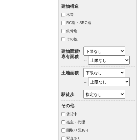
建物構造
木造
RC造・SRC造
鉄骨造
その他
建物面積/
専有面積
～
土地面積
～
駅徒歩
その他
賃貸中
売主・代理
間取り図あり
写真あり