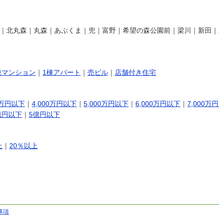
｜北丸森｜丸森｜あぶくま｜兜｜富野｜希望の森公園前｜梁川｜新田｜
棟マンション
｜
1棟アパート
｜
売ビル
｜
店舗付き住宅
0万円以下
｜
4,000万円以下
｜
5,000万円以下
｜
6,000万円以下
｜
7,000万
億円以下
｜
5億円以下
上
｜
20％以上
事項