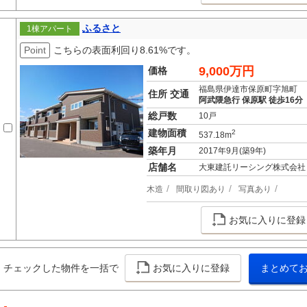
ふるさと
1棟アパート
Point
こちらの表面利回り8.61%です。
9,000万円
価格
福島県伊達市保原町字旭町
住所 交通
阿武隈急行 保原駅 徒歩16分
総戸数
10戸
建物面積
2
537.18m
築年月
2017年9月(築9年)
店舗名
大東建託リーシング株式会社
木造
間取り図あり
写真あり
お気に入りに登録
チェックした物件を一括で
お気に入りに登録
まとめて