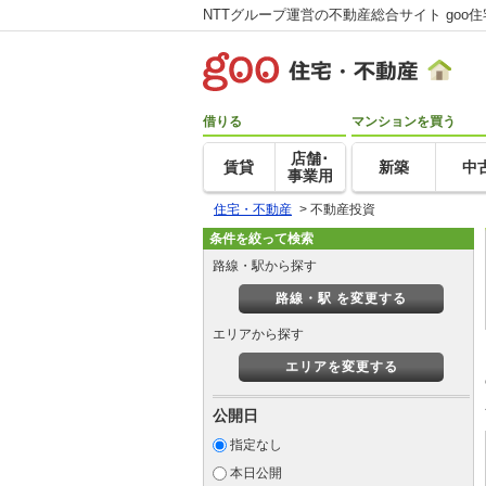
NTTグループ運営の不動産総合サイト goo
借りる
マンションを買う
店舗･
賃貸
新築
中
事業用
住宅・不動産
>
不動産投資
条件を絞って検索
路線・駅から探す
路線・駅 を変更する
エリアから探す
エリアを変更する
公開日
指定なし
本日公開