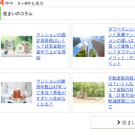
4
件中
1～4
件を表示
住まいのコラム
タワーマンシ
マンションの固
ンと高層マン
定資産税はいく
ョンの違いは
ら？目安金額や
買って後悔し
途中で上がる理
い？タワマン
由
メリット・デ
リット
不動産取得税
マンションの耐
は？いくら払
用年数は47年っ
う？金額の目
て本当？寿命が
安・計算方法
すぎたら住めな
軽減措置につ
くなる？
て
住ま