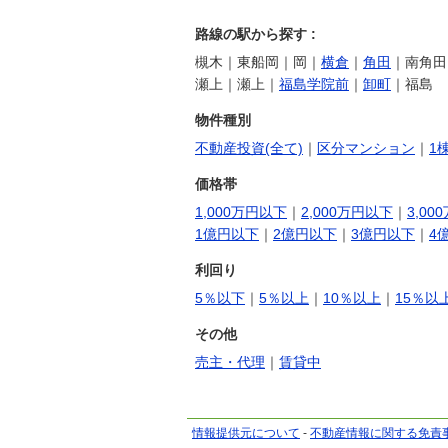
路線の駅から探す :
槻木｜東船岡｜岡｜
横倉
｜
角田
｜南角田
瀬上｜瀬上｜
福島学院前
｜
卸町
｜福島
物件種別
不動産投資(全て)
｜
区分マンション
｜
1
価格帯
1,000万円以下
｜
2,000万円以下
｜
3,00
1億円以下
｜
2億円以下
｜
3億円以下
｜
4
利回り
5％以下
｜
5％以上
｜
10％以上
｜
15％以
その他
売主・代理
｜
賃貸中
情報提供元について
-
不動産情報に関する免責