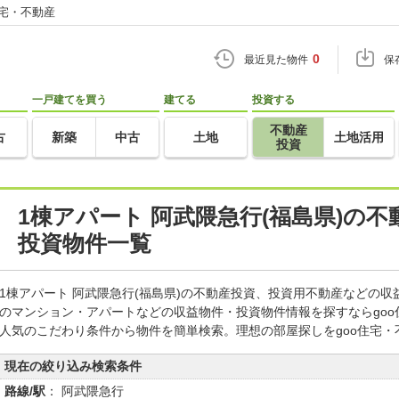
住宅・不動産
0
最近見た物件
保
一戸建てを買う
建てる
投資する
不動産
古
新築
中古
土地
土地活用
投資
1棟アパート 阿武隈急行(福島県)の
投資物件一覧
1棟アパート 阿武隈急行(福島県)の不動産投資、投資用不動産などの
のマンション・アパートなどの収益物件・投資物件情報を探すならgo
人気のこだわり条件から物件を簡単検索。理想の部屋探しをgoo住宅・
現在の絞り込み検索条件
路線/駅
： 阿武隈急行