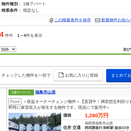
物件種別
： 1棟アパート
検索条件
： 指定なし
この検索条件を保存
新着物件お知ら
4
件中
1～4
件を表示
並び
チェックした物件を一括で
お気に入りに登録
まとめて
福島市山居
1棟アパート
Point
＜収益オーナーチェンジ物件＞【賃貸中！満室想定利回り1
即時に家賃収入が発生する物件です。現況にて販売中♪
1,280万円
価格
福島県福島市山居
住所 交通
阿武隈急行 卸町駅 徒歩33分