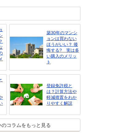
ョ
築30年のマンシ
シ
ョンは買わない
？
ほうがいい？ 後
な
悔する? 実は多
の
い購入のメリッ
メ
ト
と
登録免許税と
は？計算方法や
や
軽減措置をわか
い
りやすく解説
いのコラムをもっと見る