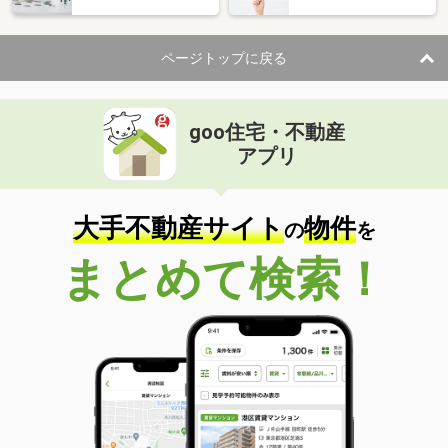
ページトップに戻る
goo住宅・不動産
アプリ
大手不動産サイト
物件
の
を
まとめて検索！