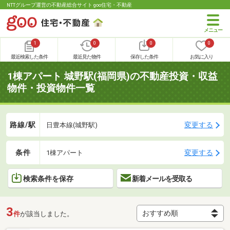
NTTグループ運営の不動産総合サイト goo住宅・不動産
1
0
0
0
最近検索した条件
最近見た物件
保存した条件
お気に入り
1棟アパート 城野駅(福岡県)の不動産投資・収益
物件・投資物件一覧
路線/駅
変更する
日豊本線(城野駅)
条件
変更する
1棟アパート
検索条件を保存
新着メールを受取る
3
件
が該当しました。