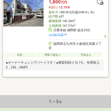
1,800
万円
利回り
12.73％
築年月
1991年5月(築35年4ヶ月)
総戸数
6戸
2
建物面積
142.26m
2
土地面積
167.27m
日豊本線 城野駅 徒歩25分
その他の交通
福岡県北九州市小倉南区若園３丁
目
木造
間取り図あり
写真あり
●オーナーチェンジアパートです！●満室利回り12.7％、年間収入
2，292，000円
1～3
件