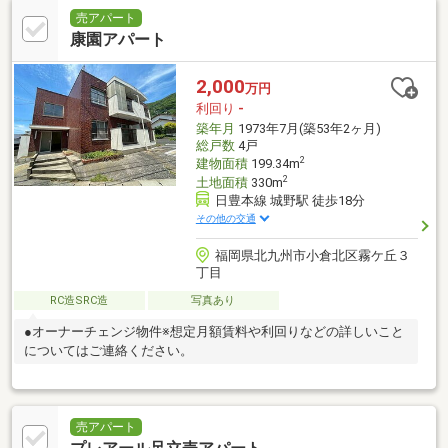
売アパート
康園アパート
2,000
万円
利回り
-
築年月
1973年7月(築53年2ヶ月)
総戸数
4戸
2
建物面積
199.34m
2
土地面積
330m
日豊本線 城野駅 徒歩18分
その他の交通
福岡県北九州市小倉北区霧ケ丘３
丁目
RC造SRC造
写真あり
●オーナーチェンジ物件※想定月額賃料や利回りなどの詳しいこと
についてはご連絡ください。
売アパート