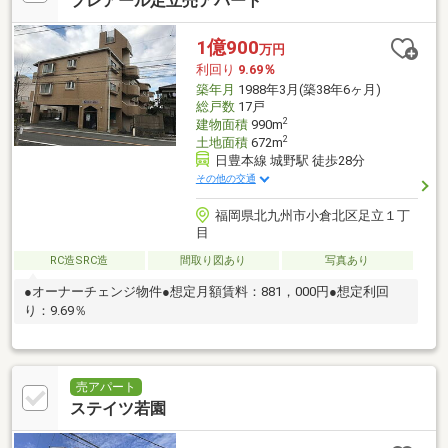
プレアール足立売アパート
1億900
万円
利回り
9.69％
築年月
1988年3月(築38年6ヶ月)
総戸数
17戸
2
建物面積
990m
2
土地面積
672m
日豊本線 城野駅 徒歩28分
その他の交通
福岡県北九州市小倉北区足立１丁
目
RC造SRC造
間取り図あり
写真あり
●オーナーチェンジ物件●想定月額賃料：881，000円●想定利回
り：9.69％
売アパート
ステイツ若園