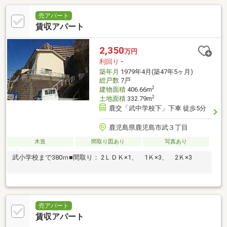
売アパート
賃収アパート
2,350
万円
利回り
-
築年月
1979年4月(築47年5ヶ月)
総戸数
7戸
2
建物面積
406.66m
2
土地面積
332.79m
鹿交「武中学校下」下車 徒歩5分
鹿児島県鹿児島市武３丁目
木造
間取り図あり
写真あり
武小学校まで380ｍ■間取り： 2ＬＤＫ×1、 1Ｋ×3、 2Ｋ×3
売アパート
賃収アパート