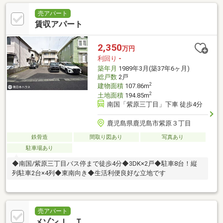
売アパート
賃収アパート
2,350
万円
利回り
-
築年月
1989年3月(築37年6ヶ月)
総戸数
2戸
2
建物面積
107.86m
2
土地面積
194.85m
南国「紫原三丁目」下車 徒歩4分
鹿児島県鹿児島市紫原３丁目
鉄骨造
間取り図あり
写真あり
駐車場あり
◆南国/紫原三丁目バス停まで徒歩4分◆3DK×2戸◆駐車8台！縦
列駐車2台×4列◆東南向き◆生活利便良好な立地です
売アパート
メゾンＪ．Ｔ