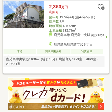
2,350
万円
利回り
-
築年月
1979年4月(築47年5ヶ月)
総戸数
7戸
2
建物面積
406.66m
2
土地面積
332.79m
鹿児島本線 鹿児島中央駅 徒歩15分
鹿児島県鹿児島市武３丁目
木造
間取り図あり
写真あり
鹿児島中央駅迄1400ｍ（徒歩18分）眺望良好1K×3室・2K×3室・
2LDK×1室