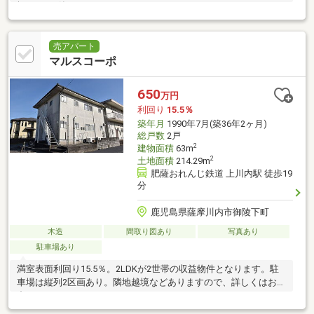
坪）S49.8築 2LDK）
売アパート
マルスコーポ
650
万円
利回り
15.5％
築年月
1990年7月(築36年2ヶ月)
総戸数
2戸
2
建物面積
63m
2
土地面積
214.29m
肥薩おれんじ鉄道 上川内駅 徒歩19
分
鹿児島県薩摩川内市御陵下町
木造
間取り図あり
写真あり
駐車場あり
満室表面利回り15.5％。2LDKが2世帯の収益物件となります。駐
車場は縦列2区画あり。隣地越境などありますので、詳しくはお問
合せください。