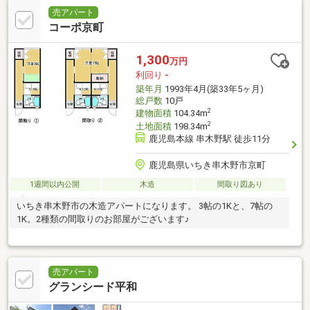
売アパート
コーポ京町
1,300
万円
利回り
-
築年月
1993年4月(築33年5ヶ月)
総戸数
10戸
2
建物面積
104.34m
2
土地面積
198.34m
鹿児島本線 串木野駅 徒歩11分
鹿児島県いちき串木野市京町
1週間以内公開
木造
間取り図あり
いちき串木野市の木造アパートになります。 3帖の1Kと、7帖の
1K。2種類の間取りのお部屋がございます♪
売アパート
グランシード平和