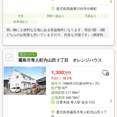
鹿児島県薩摩川内市中郷町
木造
間取り図あり
写真あり
駐車場あり
買い物にも便利な立地にある収益物件になります。現在1階・2階
どちらのお部屋も空いていますので、内見も可能です♪（満室時表
面利回り：10.43％）
売アパート
霧島市隼人町内山田３丁目 オレンジハウス
1,300
万円
利回り
18.2％
築年月
1986年3月(築40年6ヶ月)
総戸数
8戸
2
建物面積
211.98m
2
土地面積
268.18m
日豊本線 隼人駅 徒歩13分
鹿児島県霧島市隼人町内山田３丁
目