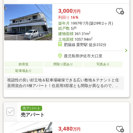
3,000
万円
利回り
16％
築年月
1997年7月(築29年2ヶ月)
総戸数
5戸
2
建物面積
361.31m
2
土地面積
1057.94m
肥薩線 栗野駅 徒歩232分
鹿児島県伊佐市大口里
鉄骨造
間取り図あり
写真あり
駐車場あり
視認性の良い好立地＆駐車場確保できる広い敷地＆テナントと住
居用混合の1棟アパート！住居用3部屋とも間取が異なるので、
様々なニーズに対応できる物件です！
売アパート
売アパート
3,480
万円