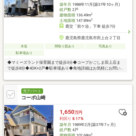
築年月
1988年11月(築37年10ヶ月)
総戸数
2戸
2
建物面積
136.49m
2
土地面積
147.89m
鹿交「前ケ迫」下車 徒歩7分
鹿児島県鹿児島市田上台２丁目
木造
間取り図あり
写真あり
駐車場あり
◆マミーズランド保育園まで徒歩3分◆コープかごしま田上店ま
で徒歩8分◆4DK×2戸◆駐車場あり◆角地詳細はお気軽にお問い
合わせください♪
売アパート
コーポ山崎
1,650
万円
利回り
8.17％
築年月
1989年2月(築37年7ヶ月)
総戸数
4戸
2
建物面積
102.68m