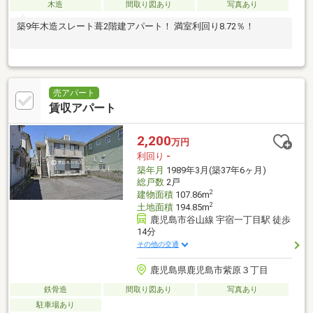
木造
間取り図あり
写真あり
築9年木造スレート葺2階建アパート！ 満室利回り8.72％！
売アパート
賃収アパート
2,200
万円
利回り
-
築年月
1989年3月(築37年6ヶ月)
総戸数
2戸
2
建物面積
107.86m
2
土地面積
194.85m
鹿児島市谷山線 宇宿一丁目駅 徒歩
14分
その他の交通
鹿児島県鹿児島市紫原３丁目
鉄骨造
間取り図あり
写真あり
駐車場あり