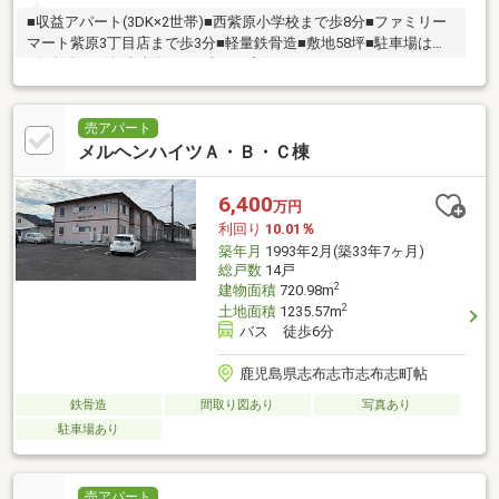
■収益アパート(3DK×2世帯)■西紫原小学校まで歩8分■ファミリー
マート紫原3丁目店まで歩3分■軽量鉄骨造■敷地58坪■駐車場は縦
列2台分が4列■東南向き■日当たり良好
売アパート
メルヘンハイツＡ・Ｂ・Ｃ棟
6,400
万円
利回り
10.01％
築年月
1993年2月(築33年7ヶ月)
総戸数
14戸
2
建物面積
720.98m
2
土地面積
1235.57m
バス 徒歩6分
鹿児島県志布志市志布志町帖
鉄骨造
間取り図あり
写真あり
駐車場あり
売アパート