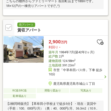
こちらの物件からファミリーマート 長田町店まで180mです。
1R×12戸の一棟売りアパートです(^_^)
売アパート
賃収アパート
2,900
万円
利回り
-
築年月
1984年7月(築42年2ヶ月)
総戸数
2戸
2
建物面積
124.98m
2
土地面積
391.23m
市営「中草牟田バス停」下車 徒歩
10分
鹿児島県鹿児島市城山１丁目
RC造SRC造
間取り図あり
写真あり
駐車場あり
【2棟同時販売】【草牟田小学校まで徒歩5分】・現在：賃貸中
（手前：100、000円/月）（奥：40、000円/月、36.3m2（10.9