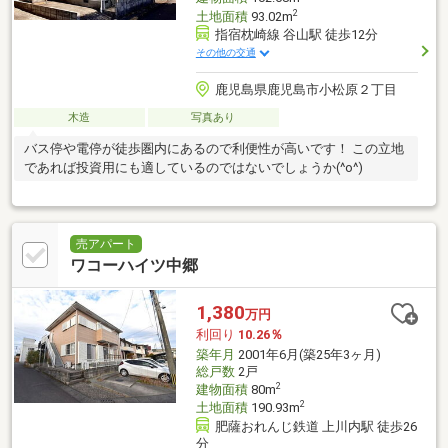
2
土地面積
93.02m
指宿枕崎線 谷山駅 徒歩12分
その他の交通
鹿児島県鹿児島市小松原２丁目
木造
写真あり
バス停や電停が徒歩圏内にあるので利便性が高いです！ この立地
であれば投資用にも適しているのではないでしょうか(^o^)
売アパート
ワコーハイツ中郷
1,380
万円
利回り
10.26％
築年月
2001年6月(築25年3ヶ月)
総戸数
2戸
2
建物面積
80m
2
土地面積
190.93m
肥薩おれんじ鉄道 上川内駅 徒歩26
分