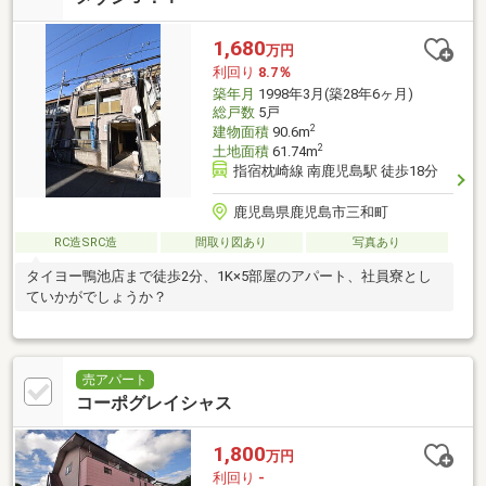
1,680
万円
利回り
8.7％
築年月
1998年3月(築28年6ヶ月)
総戸数
5戸
2
建物面積
90.6m
2
土地面積
61.74m
指宿枕崎線 南鹿児島駅 徒歩18分
鹿児島県鹿児島市三和町
RC造SRC造
間取り図あり
写真あり
タイヨー鴨池店まで徒歩2分、1K×5部屋のアパート、社員寮とし
ていかがでしょうか？
売アパート
コーポグレイシャス
1,800
万円
利回り
-