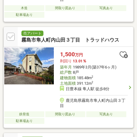
木造
間取り図あり
写真あり
駐車場あり
売アパート
霧島市隼人町内山田３丁目 トラッドハウス
1,500
万円
利回り
13.01％
築年月
1989年3月(築37年6ヶ月)
総戸数
8戸
2
建物面積
185.48m
2
土地面積
391.12m
日豊本線 隼人駅 徒歩8分
鹿児島県霧島市隼人町内山田３丁
目
鉄骨造
間取り図あり
写真あり
駐車場あり