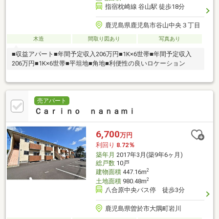
指宿枕崎線 谷山駅 徒歩18分
鹿児島県鹿児島市谷山中央３丁目
木造
間取り図あり
写真あり
■収益アパート■年間予定収入206万円■1K×6世帯■年間予定収入
206万円■1K×6世帯■平坦地■角地■利便性の良いロケーション
売アパート
Ｃａｒｉｎｏ ｎａｎａｍｉ
6,700
万円
利回り
8.72％
築年月
2017年3月(築9年6ヶ月)
総戸数
10戸
2
建物面積
447.16m
2
土地面積
980.48m
八合原中央バス停 徒歩3分
鹿児島県曽於市大隅町岩川