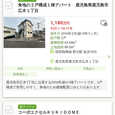
角地の２戸構成１棟アパート 鹿児島県鹿児島市
広木１丁目
1,180
万円
利回り
10.17％
築年月
2016年2月(築10年7ヶ月)
総戸数
2戸
2
建物面積
63.64m
2
土地面積
89.5m
指宿枕崎線 郡元駅 徒歩35分
鹿児島県鹿児島市広木１丁目
木造
間取り図あり
写真あり
駐車場あり
鹿児島市広木1丁目に位置する2016年築の1棟アパートです。2戸
構成で管理しやすく、角地のため建物配置にゆとりがあります。
敷地内には駐車2台分を確保しており、生活ニーズに対応しやすい
点が特徴です。想
売アパート
コーポエクセルＫＵＫＩＤＯＭＥ