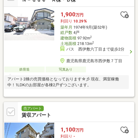
1,900
万円
利回り
10.29％
築年月
1974年9月(築52年)
総戸数
4戸
2
建物面積
97.92m
2
土地面積
218.13m
バス 西伊敷六丁目まで徒歩2分
鹿児島県鹿児島市西伊敷７丁目
鉄骨造
写真あり
アパート2棟の売買価格となっております☆彡 現在、満室稼働
中！1LDKのお部屋が各棟2戸ずつございます。
売アパート
賃収アパート
1,100
万円
利回り
-