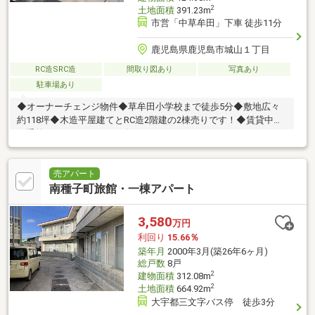
2
土地面積
391.23m
市営「中草牟田」下車 徒歩11分
鹿児島県鹿児島市城山１丁目
RC造SRC造
間取り図あり
写真あり
駐車場あり
◆オーナーチェンジ物件◆草牟田小学校まで徒歩5分◆敷地広々
約118坪◆木造平屋建てとRC造2階建の2棟売りです！◆賃貸中
（手前：100、000円/月、奥：40、000円/月）
売アパート
南種子町旅館・一棟アパート
3,580
万円
利回り
15.66％
築年月
2000年3月(築26年6ヶ月)
総戸数
8戸
2
建物面積
312.08m
2
土地面積
664.92m
大宇都三文字バス停 徒歩3分