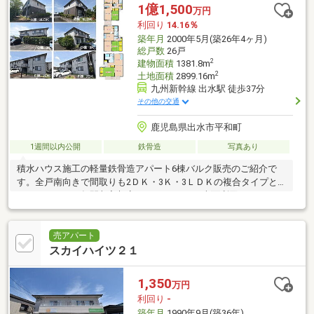
1億1,500
万円
利回り
14.16％
築年月
2000年5月(築26年4ヶ月)
総戸数
26戸
2
建物面積
1381.8m
2
土地面積
2899.16m
九州新幹線 出水駅 徒歩37分
その他の交通
鹿児島県出水市平和町
1週間以内公開
鉄骨造
写真あり
積水ハウス施工の軽量鉄骨造アパート6棟バルク販売のご紹介で
す。全戸南向きで間取りも2ＤＫ・3Ｋ・3ＬＤＫの複合タイプと
なっています。年間収入想定1628万4000円、表面利回り14．
16％。 ・空室
売アパート
スカイハイツ２１
1,350
万円
利回り
-
築年月
1990年9月(築36年)