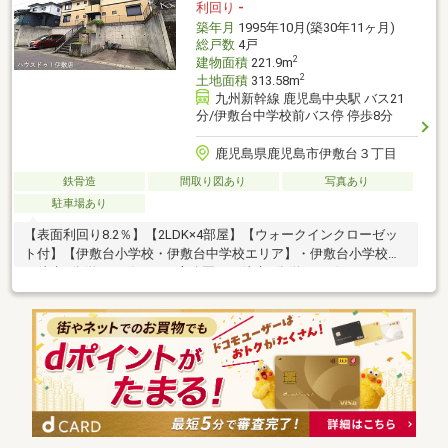
利回り
-
築年月
1995年10月(築30年11ヶ月)
総戸数
4戸
2
建物面積
221.9m
2
土地面積
313.58m
九州新幹線 鹿児島中央駅 バス21
分/伊敷台中学校前バス停 停歩8分
鹿児島県鹿児島市伊敷台３丁目
鉄骨造
間取り図あり
写真あり
駐車場あり
【表面利回り8.2％】【2LDK×4部屋】【ウォークインクローゼッ
ト付】【伊敷台小学校・伊敷台中学校エリア】・伊敷台小学校ま
で徒歩8分(約620m)・しし座公園まで徒歩4分(約260m)