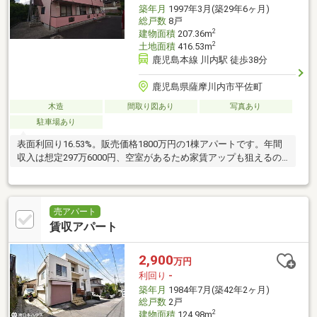
築年月
1997年3月(築29年6ヶ月)
総戸数
8戸
2
建物面積
207.36m
2
土地面積
416.53m
鹿児島本線 川内駅 徒歩38分
鹿児島県薩摩川内市平佐町
木造
間取り図あり
写真あり
駐車場あり
表面利回り16.53%。販売価格1800万円の1棟アパートです。年間
収入は想定297万6000円、空室があるため家賃アップも狙えるの
ではないでしょうか。
売アパート
賃収アパート
2,900
万円
利回り
-
築年月
1984年7月(築42年2ヶ月)
総戸数
2戸
2
建物面積
124.98m