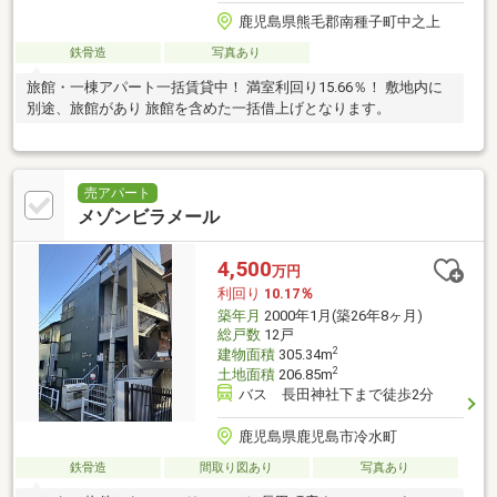
鹿児島県熊毛郡南種子町中之上
鉄骨造
写真あり
旅館・一棟アパート一括賃貸中！ 満室利回り15.66％！ 敷地内に
別途、旅館があり 旅館を含めた一括借上げとなります。
売アパート
メゾンビラメール
4,500
万円
利回り
10.17％
築年月
2000年1月(築26年8ヶ月)
総戸数
12戸
2
建物面積
305.34m
2
土地面積
206.85m
バス 長田神社下まで徒歩2分
鹿児島県鹿児島市冷水町
鉄骨造
間取り図あり
写真あり