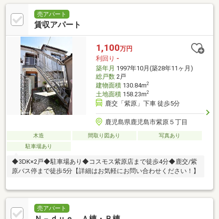
売アパート
賃収アパート
1,100
万円
利回り
-
築年月
1997年10月(築28年11ヶ月)
総戸数
2戸
2
建物面積
130.84m
2
土地面積
158.23m
鹿交「紫原」下車 徒歩5分
鹿児島県鹿児島市紫原５丁目
木造
間取り図あり
写真あり
駐車場あり
◆3DK×2戸◆駐車場あり◆コスモス紫原店まで徒歩4分◆鹿交/紫
原バス停まで徒歩5分【詳細はお気軽にお問い合わせください！】
売アパート
Ｎ－ｄｕｅ Ａ棟・Ｂ棟