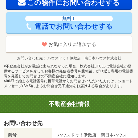
この物件にお問い合わせする
ｍ）・かに座公園まで徒歩５分（約３６０ｍ）・Ａコープ
いしき店まで徒歩６分（約４５０ｍ）・鹿児島伊敷台郵便
局まで徒歩６分（約４６０ｍ）・鹿児島銀行 伊敷ニュ
無料！
電話でお問い合わせする
ータウン出張所まで徒歩６分（約４６０ｍ）・セブンイレ
ブン鹿児島伊敷台２丁目店まで徒歩７分（約４９０ｍ）・
ニシムタ伊敷ニュータウン店まで徒歩７分（約５５０
お気に入りに追加する
ｍ）・芦刈温泉まで徒歩２４分（約１８６０ｍ） 【間取
り備考】２ＬＤＫ 【駐車場備考】カースペース 【設
お問い合わせ先
ハウスドゥ！伊敷店 南日本ハウス株式会社
備・特記事項備考】専用トイレ
※不動産会社がお電話に出られなかった場合、株式会社LIFULLは電話会社が提
供するサービスを介してお客様の発信者番号を受領後、折り返し専用の電話番
2
敷地面積：313.58m
号を発番してお問合せの不動産会社に通知します。
販売戸数：4戸
※0037で始まる電話番号に携帯電話からお問合せいただいた方には、ショート
メッセージ(SMS)によるお問合せ完了通知をお届けする場合があります。
不動産会社情報
お問い合わせ先
商号
ハウスドゥ！伊敷店 南日本ハウス