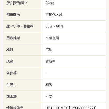
所在階/階建て
2階建
都市計画
市街化区域
建ぺい率・容積率
50％・80％
用途地域
１種低層
地目
宅地
現況
賃貸中
条件等
-
引渡し
相談
国土法
不要
情報提供元
LIFULL HOME'S [1293680006771]