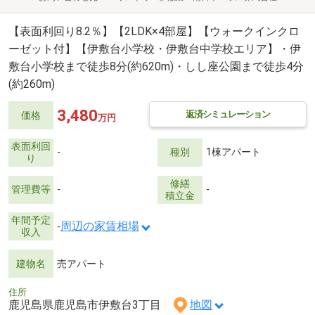
【表面利回り8.2％】【2LDK×4部屋】【ウォークインクロ
ーゼット付】【伊敷台小学校・伊敷台中学校エリア】・伊
敷台小学校まで徒歩8分(約620m)・しし座公園まで徒歩4分
(約260m)
3,480
返済シミュレーション
価格
万円
表面利回
-
種別
1棟アパート
り
修繕
管理費等
-
-
積立金
年間予定
周辺の家賃相場
-
収入
建物名
売アパート
住所
鹿児島県鹿児島市伊敷台3丁目
地図