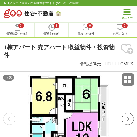
NTTグループ運営の不動産総合サイト goo住宅・不動産
0
1
0
0
最近検索した条件
最近見た物件
保存した条件
お気に入り
1棟アパート 売アパート 収益物件・投資物
件
情報提供元
LIFULL HOME'S
1
/
20