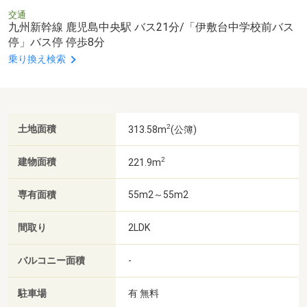
交通
九州新幹線 鹿児島中央駅 バス21分/「伊敷台中学校前バス
停」バス停 停歩8分
乗り換え検索
2
土地面積
313.58m
(公簿)
2
建物面積
221.9m
専有面積
55m2～55m2
間取り
2LDK
バルコニー面積
-
駐車場
有 無料