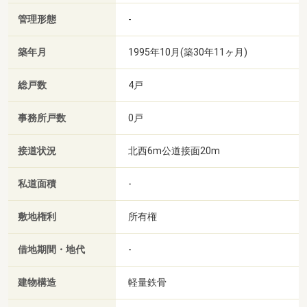
管理形態
-
築年月
1995年10月(築30年11ヶ月)
総戸数
4戸
事務所戸数
0戸
接道状況
北西6m公道接面20m
私道面積
-
敷地権利
所有権
借地期間・地代
-
建物構造
軽量鉄骨