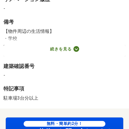
-
備考
【物件周辺の生活情報】
・学校
伊敷台小学校（620m）、伊敷台中学校（1,100m）
続きを見る
・買い物
スーパー（450m）、コンビニ（490m）
建築確認番号
・その他施設
公園（260m）、銀行（460m）、鹿児島伊敷台郵便局
-
（460m）
特記事項
●イチ押しポイント●・表面利回り８．２％（Ｒ８．４．１
８現在）・４部屋中３部屋賃貸中、１部屋空（Ｒ８．４．
駐車場3台分以上
１８現在）・駐車場普通車５台可能・近隣に公園やホーム
センター、スーパー等あり●周辺環境●・伊敷台小学校まで
徒歩８分（約６２０ｍ）・伊敷台中学校まで徒歩１４分
無料・簡単約2分！
（約１１００ｍ）・しし座公園まで徒歩４分（約２６０