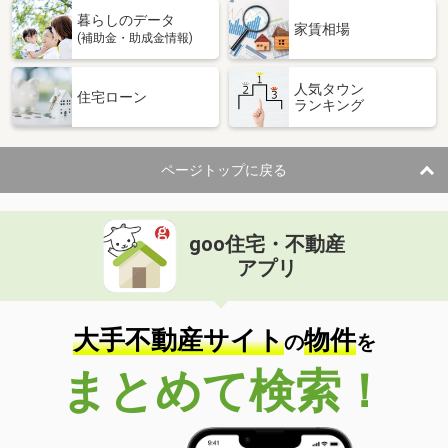
暮らしのデータ
家賃相場
(補助金・助成金情報)
人気タウン
住宅ローン
ランキング
ページトップに戻る
goo住宅・不動産
アプリ
大手不動産サイト
物件
の
を
まとめて検索！