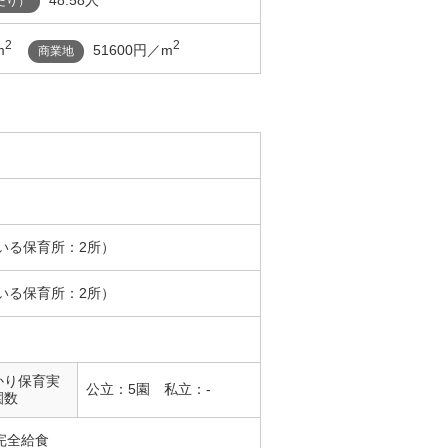
48.58人
たり）
2
2
m
51600円／m
商業地
いる保育所：2所）
いる保育所：2所）
かり保育実
公立：5園 私立：-
園数
完全給食