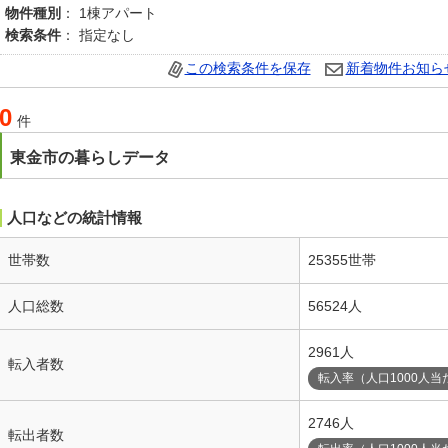
物件種別
： 1棟アパート
検索条件
： 指定なし
この検索条件を保存
新着物件お知ら
0
件
東金市の暮らしデータ
人口などの統計情報
世帯数
25355世帯
人口総数
56524人
2961人
転入者数
転入率（人口1000人当
2746人
転出者数