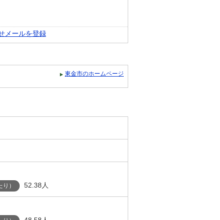
せメールを登録
東金市のホームページ
52.38人
たり）