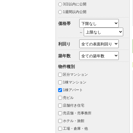
3日以内に公開
1週間以内公開
価格帯
～
利回り
築年数
物件種別
区分マンション
1棟マンション
1棟アパート
売ビル
店舗付き住宅
売店舗・売事務所
ホテル・旅館
工場・倉庫・他