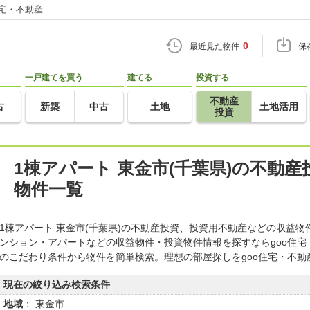
住宅・不動産
0
最近見た物件
保
一戸建てを買う
建てる
投資する
不動産
古
新築
中古
土地
土地活用
投資
1棟アパート 東金市(千葉県)の不動
物件一覧
1棟アパート 東金市(千葉県)の不動産投資、投資用不動産などの収益
ンション・アパートなどの収益物件・投資物件情報を探すならgoo住
のこだわり条件から物件を簡単検索。理想の部屋探しをgoo住宅・不動
現在の絞り込み検索条件
地域
： 東金市