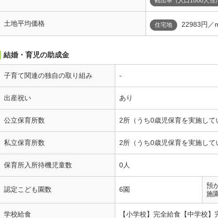
転出率（人口1000人当
土地平均価格
22983円／
住宅地
結婚・育児の助成金
子育て関連の独自の取り組み
-
出産祝い
あり
公立保育所数
2所（うち0歳児保育を実施して
私立保育所数
2所（うち0歳児保育を実施して
保育所入所待機児童数
0人
預
認定こども園数
6園
施
学校給食
【小学校】完全給食【中学校】