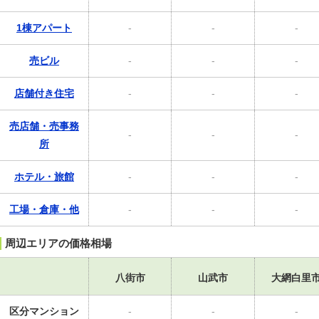
1棟アパート
-
-
-
売ビル
-
-
-
店舗付き住宅
-
-
-
売店舗・売事務
-
-
-
所
ホテル・旅館
-
-
-
工場・倉庫・他
-
-
-
周辺エリアの価格相場
八街市
山武市
大網白里
区分マンション
-
-
-