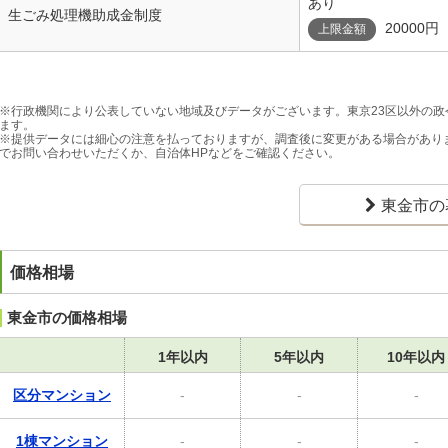
あり
生ごみ処理機助成金制度
20000円
上限金額
※行政機関により公表していない地域及びデータがございます。東京23区以外の
ます。
※提供データには細心の注意を払っておりますが、調査後に変更がある場合があり
でお問い合わせいただくか、自治体HPなどをご確認ください。
東金市の
価格相場
東金市の価格相場
1年以内
5年以内
10年以内
区分マンション
-
-
-
1棟マンション
-
-
-