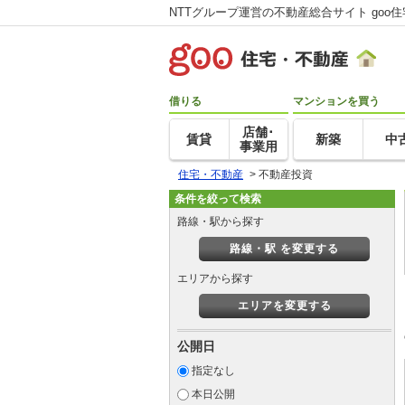
NTTグループ運営の不動産総合サイト goo
借りる
マンションを買う
店舗･
賃貸
新築
中
事業用
住宅・不動産
>
不動産投資
条件を絞って検索
路線・駅から探す
路線・駅 を変更する
エリアから探す
エリアを変更する
公開日
指定なし
本日公開