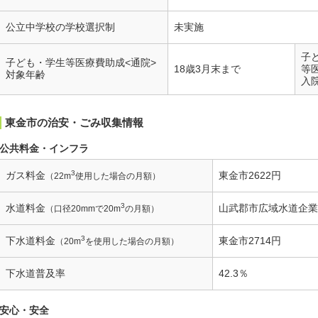
公立中学校の学校選択制
未実施
子
子ども・学生等医療費助成<通院>
18歳3月末まで
等
対象年齢
入
東金市の治安・ごみ収集情報
公共料金・インフラ
3
ガス料金
東金市2622円
（22m
使用した場合の月額）
3
水道料金
山武郡市広域水道企業団
（口径20mmで20m
の月額）
3
下水道料金
東金市2714円
（20m
を使用した場合の月額）
下水道普及率
42.3％
安心・安全