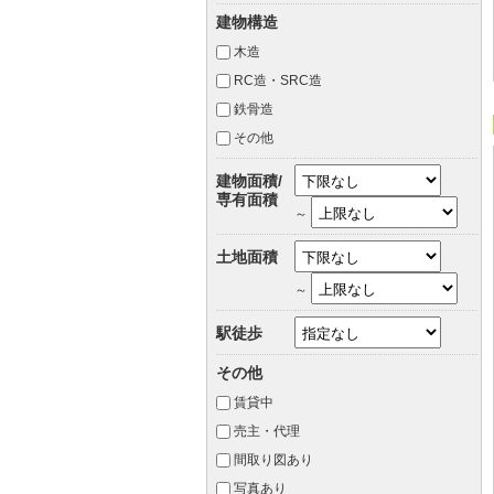
建物構造
木造
RC造・SRC造
鉄骨造
その他
建物面積/
専有面積
～
土地面積
～
駅徒歩
その他
賃貸中
売主・代理
間取り図あり
写真あり