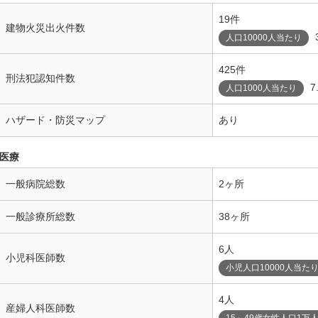
19件
建物火災出火件数
人口10000人当たり
425件
刑法犯認知件数
7
人口1000人当たり
ハザード・防災マップ
あり
医療
一般病院総数
2ヶ所
一般診療所総数
38ヶ所
6人
小児科医師数
小児人口10000人当た
4人
産婦人科医師数
15～49歳女性人口1万