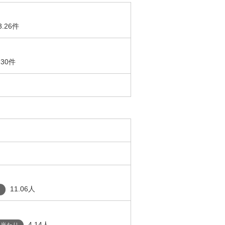
3.26件
.30件
11.06人
り
4.14人
人当たり