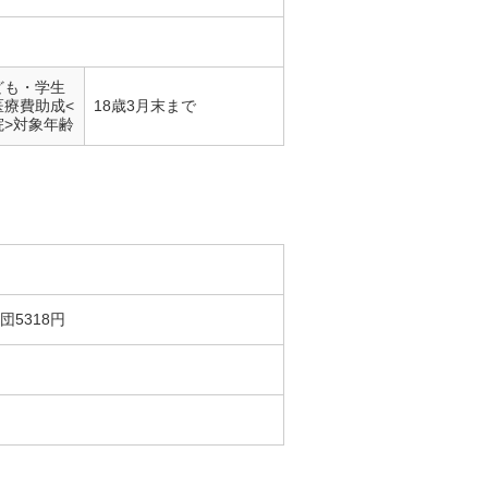
ども・学生
医療費助成<
18歳3月末まで
院>対象年齢
5318円