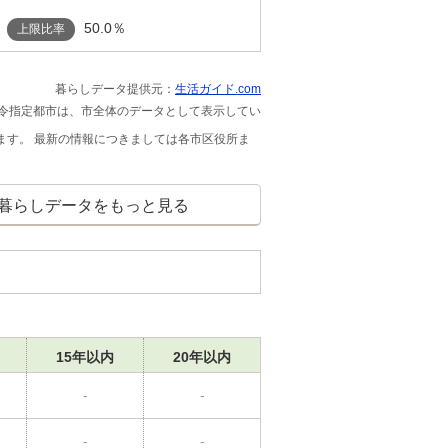
50.0％
上限比率
暮らしデータ提供元：
生活ガイド.com
政令指定都市は、市全体のデータとして表示してい
ます。 最新の情報につきましては各市区役所ま
暮らしデータをもっと見る
15年以内
20年以内
-
-
-
-