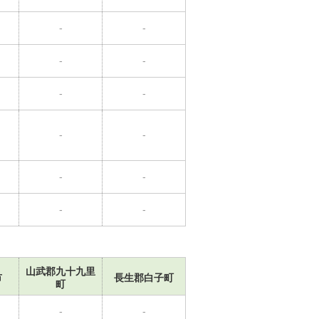
-
-
-
-
-
-
-
-
-
-
-
-
山武郡九十九里
市
長生郡白子町
町
-
-