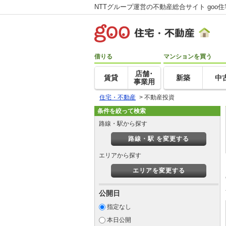
NTTグループ運営の不動産総合サイト goo
借りる
マンションを買う
店舗･
賃貸
新築
中
事業用
住宅・不動産
>
不動産投資
条件を絞って検索
路線・駅から探す
路線・駅 を変更する
エリアから探す
エリアを変更する
公開日
指定なし
本日公開