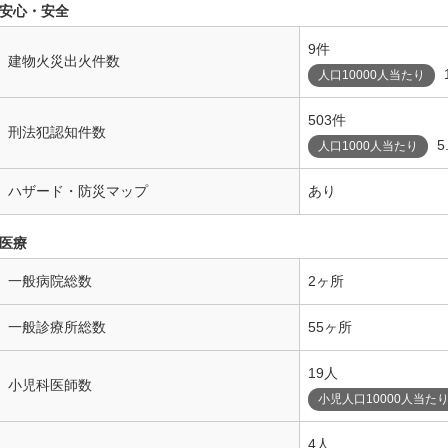
安心・安全
9件
建物火災出火件数
人口10000人当たり
503件
刑法犯認知件数
5
人口1000人当たり
ハザード・防災マップ
あり
医療
一般病院総数
2ヶ所
一般診療所総数
55ヶ所
19人
小児科医師数
小児人口10000人当た
4人