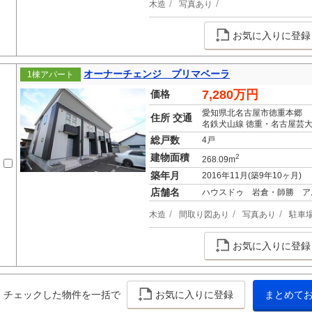
木造
写真あり
お気に入りに登録
オーナーチェンジ プリマベーラ
1棟アパート
7,280万円
価格
愛知県北名古屋市徳重本郷
住所 交通
名鉄犬山線 徳重・名古屋芸大
総戸数
4戸
建物面積
2
268.09m
築年月
2016年11月(築9年10ヶ月)
店舗名
ハウスドゥ 岩倉・師勝 ア
木造
間取り図あり
写真あり
駐車
お気に入りに登録
チェックした物件を一括で
お気に入りに登録
まとめて