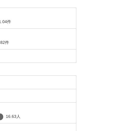
1.04件
.82件
16.63人
り