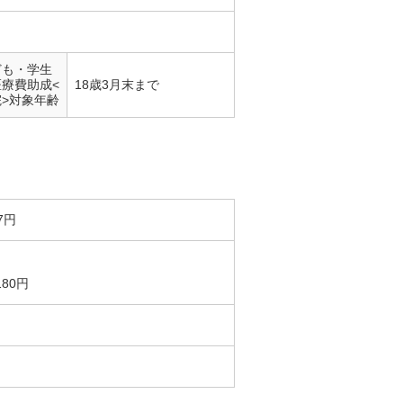
ども・学生
医療費助成<
18歳3月末まで
院>対象年齢
7円
80円