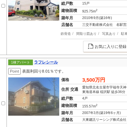
総戸数
15戸
建物面積
2
925.75m
築年月
2010年9月(築16年)
店舗名
三交不動産株式会社 名駅営
鉄骨造
間取り図あり
写真あり
駐
お気に入りに登録
ラフレシール
1棟アパート
Point
表面利回り8.01％です。
3,500万円
価格
愛知県北名古屋市宇福寺天神
住所 交通
東海道本線 稲沢駅 徒歩36分
総戸数
4戸
建物面積
2
155.57m
築年月
2007年3月(築19年6ヶ月)
店舗名
大東建託リーシング株式会社