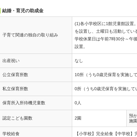
結婚・育児の助成金
(1)各小学校区に1館児童館設置
を設置し、土曜日も活動している
子育て関連の独自の取り組み
学校休業日は午前7時30分～午後
設置。
出産祝い
なし
公立保育所数
10所（うち0歳児保育を実施し
私立保育所数
0所（うち0歳児保育を実施して
保育所入所待機児童数
0人
預
認定こども園数
2園
施
学校給食
【小学校】完全給食【中学校】