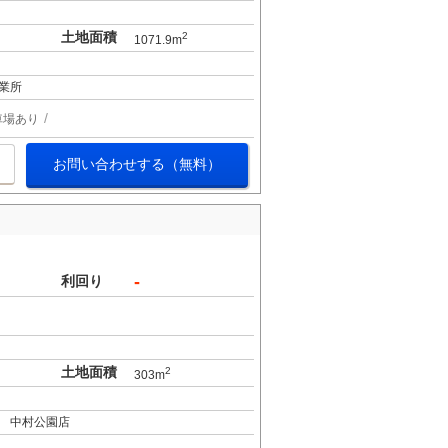
土地面積
2
1071.9m
業所
車場あり
お問い合わせする（無料）
-
利回り
土地面積
2
303m
 中村公園店