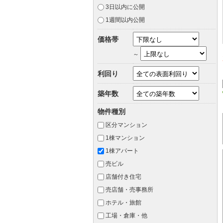
3日以内に公開
1週間以内公開
価格帯
～
利回り
築年数
物件種別
区分マンション
1棟マンション
1棟アパート
売ビル
店舗付き住宅
売店舗・売事務所
ホテル・旅館
工場・倉庫・他