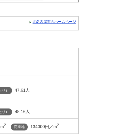
北名古屋市のホームページ
47.61人
たり）
48.16人
たり）
2
2
／m
134000円／m
商業地