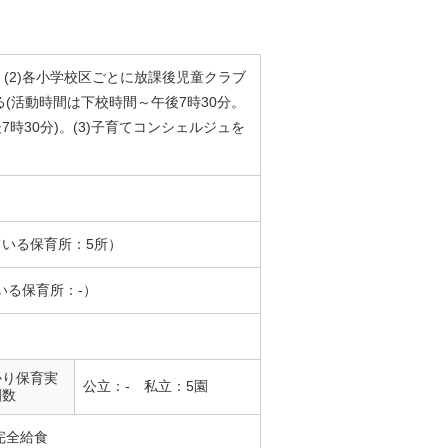
。(2)各小学校区ごとに放課後児童クラブ
(活動時間は下校時間～午後7時30分。
7時30分)。(3)子育てコンシェルジュを
ている保育所：5所）
いる保育所：-）
かり保育実
公立：- 私立：5園
園数
完全給食