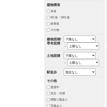
建物構造
木造
RC造・SRC造
鉄骨造
その他
建物面積/
専有面積
～
土地面積
～
駅徒歩
その他
賃貸中
売主・代理
間取り図あり
写真あり