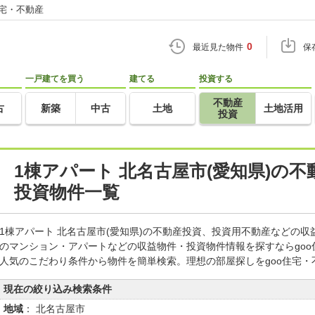
住宅・不動産
0
最近見た物件
保
一戸建てを買う
建てる
投資する
不動産
古
新築
中古
土地
土地活用
投資
1棟アパート 北名古屋市(愛知県)の
投資物件一覧
1棟アパート 北名古屋市(愛知県)の不動産投資、投資用不動産などの
のマンション・アパートなどの収益物件・投資物件情報を探すならgo
人気のこだわり条件から物件を簡単検索。理想の部屋探しをgoo住宅・
現在の絞り込み検索条件
地域
： 北名古屋市