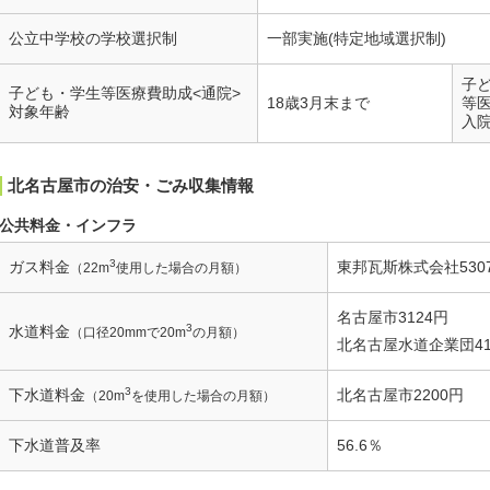
公立中学校の学校選択制
一部実施(特定地域選択制)
子
子ども・学生等医療費助成<通院>
18歳3月末まで
等
対象年齢
入
北名古屋市の治安・ごみ収集情報
公共料金・インフラ
3
ガス料金
東邦瓦斯株式会社530
（22m
使用した場合の月額）
名古屋市3124円
3
水道料金
（口径20mmで20m
の月額）
北名古屋水道企業団41
3
下水道料金
北名古屋市2200円
（20m
を使用した場合の月額）
下水道普及率
56.6％