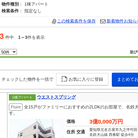
物件種別
： 1棟アパート
検索条件
： 指定なし
この検索条件を保存
新着物件お知ら
3
件中
1～3
件を表示
並び
チェックした物件を一括で
お気に入りに登録
まとめて
ウエストスプリング
1棟アパート
Point
全15戸がファミリーにおすすめの2LDKのお部屋で、名鉄
す。
3億0,000万円
価格
愛知県北名古屋市九之坪竹田
住所 交通
名鉄犬山線 西春駅 徒歩4分