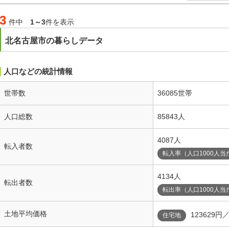
3
件中
1～3
件を表示
北名古屋市の暮らしデータ
人口などの統計情報
世帯数
36085世帯
人口総数
85843人
4087人
転入者数
転入率（人口1000人当
4134人
転出者数
転出率（人口1000人当
土地平均価格
123629円
住宅地