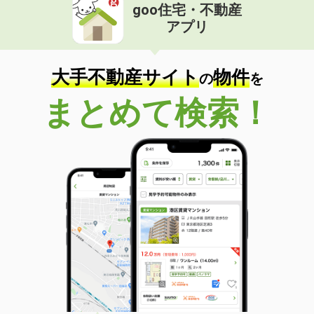
goo住宅・不動産
アプリ
大手不動産サイト
物件
の
を
まとめて検索！