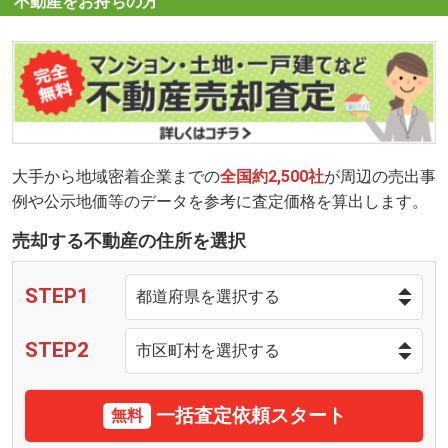
不動産をお持ちの方
大手から地域密着企業までの
全国約2,500社
が周辺の売出事
例や公示地価等のデータを参考に査定価格を算出します。
売却する不動産の住所を選択
STEP1
STEP2
一括査定依頼スタート
無料