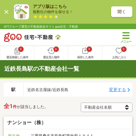
アプリ版はこちら
開く
複数社の物件を探せる！
NTTグループ運営の不動産総合サイト goo住宅・不動産
0
0
0
0
最近検索した条件
最近見た物件
保存した条件
お気に入り
近鉄長島駅の不動産会社一覧
駅
変更する
近鉄名古屋線/近鉄長島
全1
件
が該当しました。
ナンショー（株）
所在地
三重県桑名市長島町西外面１９４１