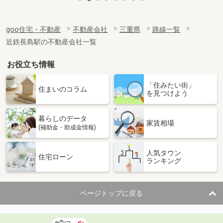
goo住宅・不動産
不動産会社
三重県
路線一覧
近鉄長島駅の不動産会社一覧
お役立ち情報
「住みたい街」
住まいのコラム
を見つけよう
暮らしのデータ
家賃相場
(補助金・助成金情報)
人気タウン
住宅ローン
ランキング
ページトップに戻る