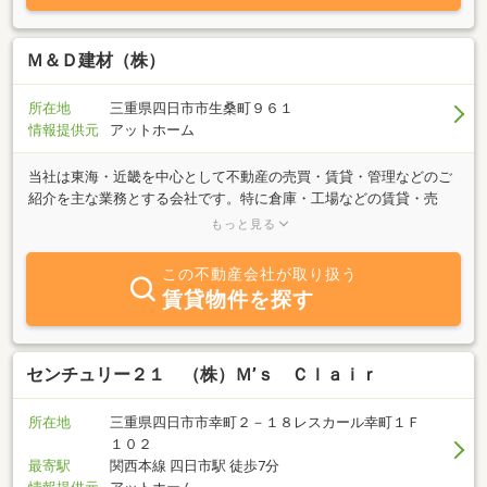
創業計画作成のサポートや、住宅購入・リフォーム時のローンの借
り換え・最適な資金計画もご相談いただけます。窓口を一本化する
ことで、コストや手間の無駄をなくし、四日市・名古屋で新たな一
Ｍ＆Ｄ建材（株）
歩を踏み出す店舗オーナー様、そして理想の住まいを叶えたい方の
ために物件のプロ・資金のプロ・空間のプロとして、あなたの想い
所在地
三重県四日市市生桑町９６１
を最初から最後までトータルで支え続けます。
情報提供元
アットホーム
当社は東海・近畿を中心として不動産の売買・賃貸・管理などのご
紹介を主な業務とする会社です。特に倉庫・工場などの賃貸・売
買・管理・メンテナンスを得意としております。古い倉庫・工場の
もっと見る
有効活用をお考えの方や新しく倉庫・工場の用地をお探しの方はぜ
ひ当社へご連絡ください。豊富な情報力でお客様のご希望に併せた
この不動産会社が取り扱う
スピーディな対応を心掛けています。
賃貸物件を探す
センチュリー２１ （株）Ｍ’ｓ Ｃｌａｉｒ
所在地
三重県四日市市幸町２－１８レスカール幸町１Ｆ
１０２
最寄駅
関西本線 四日市駅 徒歩7分