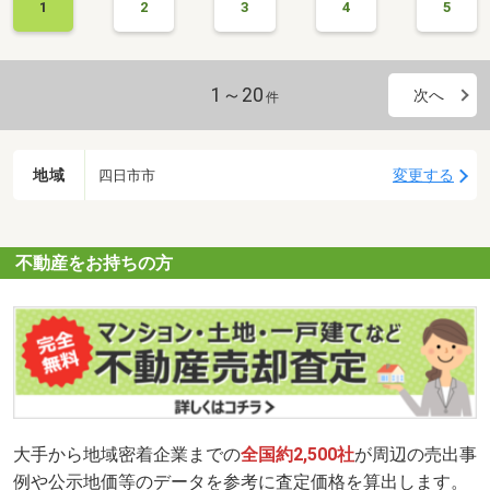
1
2
3
4
5
1～20
次へ
件
地域
変更する
四日市市
不動産をお持ちの方
大手から地域密着企業までの
全国約2,500社
が周辺の売出事
例や公示地価等のデータを参考に査定価格を算出します。