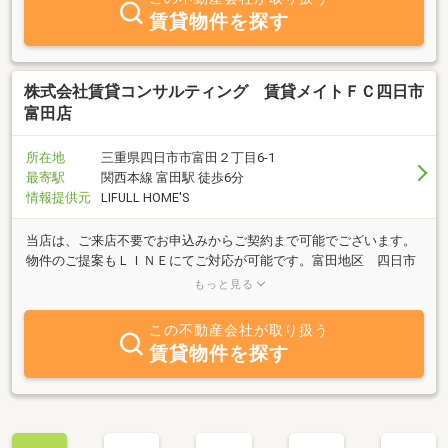
賃貸物件を探す
株式会社賃貸コンサルティング 賃貸メイトＦＣ四日市
富田店
所在地
三重県四日市市富田２丁目6-1
最寄駅
関西本線 富田駅 徒歩6分
情報提供元
LIFULL HOME'S
当店は、ご来店不要でお申込みからご契約まで可能でございます。
物件のご提案もＬＩＮＥにてご対応が可能です。富田地区 四日市
市 川越町に特化した経験豊富なスタッフでお探しさせていただき
もっと見る
ます。
この不動産会社が取り扱う
賃貸物件を探す