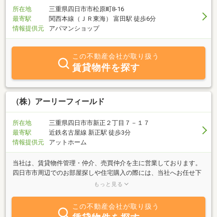
所在地
三重県四日市市松原町8-16
最寄駅
関西本線（ＪＲ東海） 富田駅 徒歩6分
情報提供元
アパマンショップ
この不動産会社が取り扱う
賃貸物件を探す
（株）アーリーフィールド
所在地
三重県四日市市新正２丁目７－１７
最寄駅
近鉄名古屋線 新正駅 徒歩3分
情報提供元
アットホーム
当社は、賃貸物件管理・仲介、売買仲介を主に営業しております。
四日市市周辺でのお部屋探しや住宅購入の際には、当社へお任せ下
さい。経験豊富なスタッフが、お客様のご要望に応じて物件探しを
もっと見る
お手伝いさせて頂きます。気になる物件がございましたら、当社へ
お気軽にご相談下さいませ。
この不動産会社が取り扱う