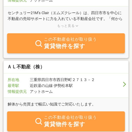
情報提供元
アットホーム
センチュリー21M’s Clair（エムズクレール）は、四日市市を中心に
不動産の売却サポートに力を入れている不動産会社です。「何から
始めればいいかわからない」「相続した家をどうしたらいい？」
もっと見る
「古い家でも売れる？」といったご相談に親切・丁寧に寄り添いな
がら、状況整理から売却完了まで一緒に進めます。特に「空き家・
この不動産会社が取り扱う
相続不動産・古家（古家付き土地）」の売却は、手続きや判断が多
賃貸物件を探す
く不安になりがちです。弊社では、査定価格の提示だけで終わらせ
ず、どう売る？いくらで売る？何から始める？を専門用語をできる
だけ使わずわかりやすくご説明します。「まだ売るか決めていな
い」という段階でも大丈夫です。まずは現状をお聞かせください。
ＡＬ不動産（株）
四日市周辺の地域事情を踏まえ、無理のない進め方をご提案しま
す。もちろん不動産売却の相談・査定は無料・秘密厳守いたしま
所在地
三重県四日市市西日野町２７１３－２
す！「まずは話を聞いてほしい」という方も、お気軽にお問い合わ
最寄駅
近鉄湯の山線 伊勢松本駅
せください。
情報提供元
アットホーム
解体から売買まで幅広い知識でご対応いたします。
この不動産会社が取り扱う
賃貸物件を探す