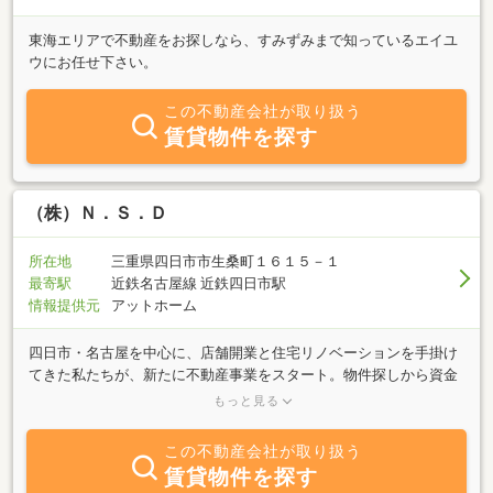
東海エリアで不動産をお探しなら、すみずみまで知っているエイユ
ウにお任せ下さい。
この不動産会社が取り扱う
賃貸物件を探す
（株）Ｎ．Ｓ．Ｄ
所在地
三重県四日市市生桑町１６１５－１
最寄駅
近鉄名古屋線 近鉄四日市駅
情報提供元
アットホーム
四日市・名古屋を中心に、店舗開業と住宅リノベーションを手掛け
てきた私たちが、新たに不動産事業をスタート。物件探しから資金
計画、デザイン、施工までを網羅した「完全ワンストップ体制」が
もっと見る
整いました。私たちの最大の強みは、不動産と建築のプロが連携
し、物件探しの段階から「理想の空間が作れるか」「修繕コストは
この不動産会社が取り扱う
抑えられるか」を見極められること。これにより、購入後のミスマ
賃貸物件を探す
ッチを防ぎ、予算配分を最適化します。さらに、店舗開業における