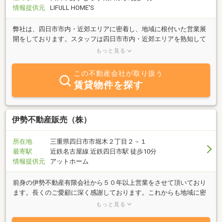
情報提供元
LIFULL HOME'S
弊社は、四日市市内・近郊エリアに密着し、地域に根付いた営業展
開をしております。スタッフは四日市市内・近郊エリアを熟知して
おり『売りたい』『買いたい』全てお客様に最適なご提案をさせて
もっと見る
いただきます。
この不動産会社が取り扱う
賃貸物件を探す
伊勢不動産販売（株）
所在地
三重県四日市市堀木２丁目２－１
最寄駅
近鉄名古屋線 近鉄四日市駅 徒歩10分
情報提供元
アットホーム
前身の伊勢不動産有限会社から５０年以上営業をさせて頂いており
ます。長くのご愛顧に深く感謝しております。これからも地域に密
着した営業活動でお客様を全力でサポートします。この地域で不動
もっと見る
産の事でお考えなら、まずは伊勢不動産にご相談下さい。弊社は湯