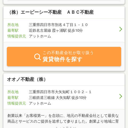
（株）エービーシー不動産 ＡＢＣ不動産
所在地
三重県四日市市別名４丁目１－１０
最寄駅
近鉄名古屋線 霞ヶ浦駅 徒歩10分
情報提供元
アットホーム
この不動産会社が取り扱う
賃貸物件を探す
オオノ不動産（株）
所在地
三重県四日市市大矢知町１００２－１
最寄駅
三岐鉄道三岐線 大矢知駅 徒歩10分
情報提供元
アットホーム
創業以来「お客様第一」を念頭に、地元の不動産会社として最良な
商品とサービスのご提供を追求して参りました。創業より地域に育
てていただきました。 今後も、四日市市・川越町・朝日町エリアを