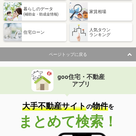
暮らしのデータ
家賃相場
(補助金・助成金情報)
人気タウン
住宅ローン
ランキング
ページトップに戻る
goo住宅・不動産
アプリ
大手不動産サイト
物件
の
を
まとめて検索！