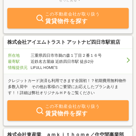
もっと見る
中心に、事業展開を行っていくことにより、身近なサービスをきめ
細かくご提供し、より質の高いご満足をお届けしていきたいと考え
この不動産会社が取り扱う
ております。さらに、地域の一員として地元の方々との良好なコミ
賃貸物件を探す
ュニケーションを形成しながら、品格ある地域社会を構築していく
ことに全力を尽くし、地域の方々への奉仕・還元ができるよう努力
して参ります。 また行政書士業も開業しておりますので、相続・遺
言関係のご相談もお気軽にお電話下さい。
株式会社アイエムトラスト アットナビ四日市駅前店
所在地
三重県四日市市鵜の森１丁目２番１６号
最寄駅
近鉄名古屋線 近鉄四日市駅 徒歩2分
情報提供元
LIFULL HOME'S
クレジットカード決済も利用できます全国初！？初期費用無料物件
多数入荷中 その他お客様のご要望にお応えしたプランありま
す！！詳細は弊社オリジナルＨＰをご覧ください
この不動産会社が取り扱う
賃貸物件を探す
株式会社東産業 ａｍｋｉｔｈｏｍｅ／住空間事業部