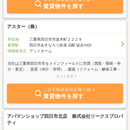
賃貸物件を探す
アスター（株）
所在地
三重県四日市市波木町２２２９
最寄駅
四日市あすなろう鉄道 泊駅 徒歩35分
情報提供元
アットホーム
当社は三重県四日市市をメインフィールドに売買（買取・開発・仲
介・査定）、賃貸（仲介・管理）、建築（リフォーム・解体工事・
外構工事・住宅会社のご紹介）等の不動産業全般の業務を行ってお
もっと見る
ります。又、土地・建物からアパート等の収益物件まで幅広い情報
を取り揃えております。豊富な情報力・迅速で真心込めたご対
この不動産会社が取り扱う
応・・・常に地域に密着し、お客様の信頼に確かなノウハウでお伝
賃貸物件を探す
えいたします。あなたのライフスタイルにあった住まいを是非！
アパマンショップ四日市北店 株式会社リークスプロパ
ティ