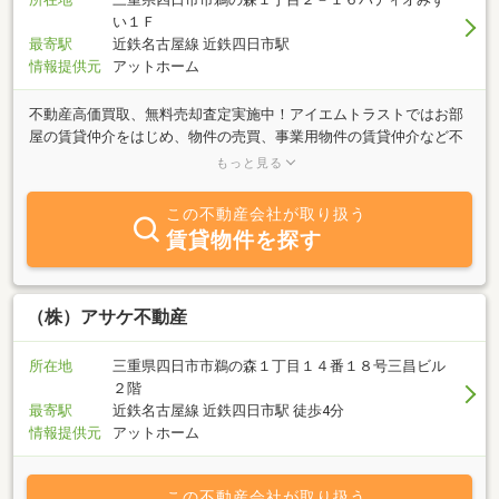
い１Ｆ
最寄駅
近鉄名古屋線 近鉄四日市駅
情報提供元
アットホーム
不動産高価買取、無料売却査定実施中！アイエムトラストではお部
屋の賃貸仲介をはじめ、物件の売買、事業用物件の賃貸仲介など不
動産のお手伝いをさせていただいております。ご来店の際は店舗西
もっと見る
側のコインパーキング（タイムズ）をご利用ください。無料処理を
させて頂きます。
この不動産会社が取り扱う
賃貸物件を探す
（株）アサケ不動産
所在地
三重県四日市市鵜の森１丁目１４番１８号三昌ビル
２階
最寄駅
近鉄名古屋線 近鉄四日市駅 徒歩4分
情報提供元
アットホーム
この不動産会社が取り扱う