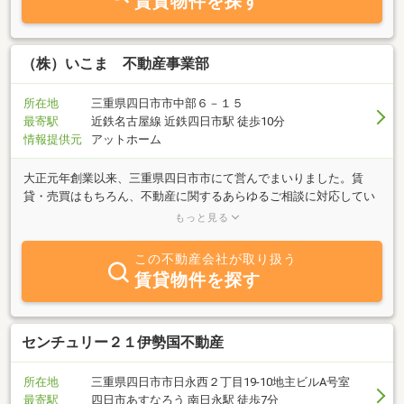
賃貸物件を探す
（株）いこま 不動産事業部
所在地
三重県四日市市中部６－１５
最寄駅
近鉄名古屋線 近鉄四日市駅 徒歩10分
情報提供元
アットホーム
大正元年創業以来、三重県四日市市にて営んでまいりました。賃
貸・売買はもちろん、不動産に関するあらゆるご相談に対応してい
ます。【売りたい】【買いたい】【活用したい】など、お客様の大
もっと見る
切な資産についても、迅速かつ誠実にサポートいたします。長く安
心してお付き合いいただけるパートナーを目指しています。主に、
この不動産会社が取り扱う
近鉄四日市からＪＲ四日市周辺を得意としております。こちらのエ
賃貸物件を探す
リアであれば非公開の物件（売買、賃貸、収益）もお取り扱ってお
ります。お気軽にお問い合わせください。
センチュリー２１伊勢国不動産
所在地
三重県四日市市日永西２丁目19-10地主ビルA号室
最寄駅
四日市あすなろう 南日永駅 徒歩7分