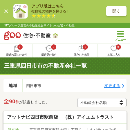
アプリ版はこちら
開く
複数社の物件を探せる！
NTTグループ運営の不動産総合サイト goo住宅・不動産
0
0
0
0
最近検索した条件
最近見た物件
保存した条件
お気に入り
三重県四日市市の不動産会社一覧
地域
変更する
四日市市
全90
件
が該当しました。
アットナビ四日市駅前店 （株）アイエムトラスト
所在地
三重県四日市市鵜の森１丁目２－１６パティオみず