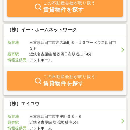
の山街道沿いに面しており、お車でお越し頂きやすい場所に位置
この不動産会社が取り扱う
し、駐車スペースも完備しておりますので、お気軽にご来店頂けま
賃貸物件を探す
す。店内は常時３５０物件を展示しており、ご自由にご覧になる事
ができます。
（株）イー・ホームネットワーク
所在地
三重県四日市市沖の島町３－１３マーベラス四日市
３Ｆ
最寄駅
近鉄名古屋線 近鉄四日市駅 徒歩14分
情報提供元
アットホーム
この不動産会社が取り扱う
賃貸物件を探す
（株）エイユウ
所在地
三重県四日市市中里町３３－６
最寄駅
近鉄名古屋線 塩浜駅 徒歩5分
情報提供元
アットホーム