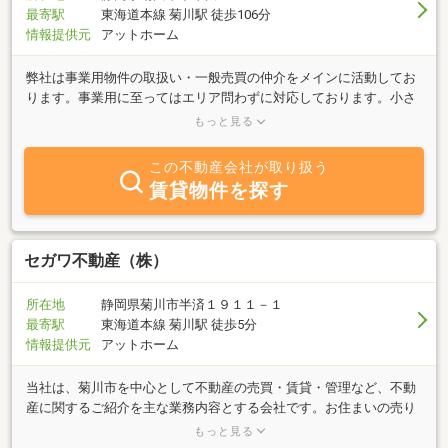
最寄駅
東海道本線 菊川駅 徒歩106分
情報提供元
アットホーム
弊社は事業用物件の取扱い・一般売買の仲介をメインに活動してお
ります。事業用に至ってはエリア問わずに対応しております。小さ
な業者ですが、少数精鋭で出来る事に精一杯取り組んでおります。
もっと見る
どのような事でもご相談頂ければ、精一杯対応いたします。
この不動産会社が取り扱う
賃貸物件を探す
セガワ不動産（株）
所在地
静岡県菊川市半済１９１１－１
最寄駅
東海道本線 菊川駅 徒歩5分
情報提供元
アットホーム
当社は、菊川市を中心として不動産の売買・賃貸・管理など、不動
産に関するご紹介を主な業務内容とする会社です。お住まいの売り
たい・買いたい・貸したい・借りたい 等々不動産に関するご質問は
もっと見る
何でもお気軽にご相談ください。豊富な情報力でお客様のご希望に