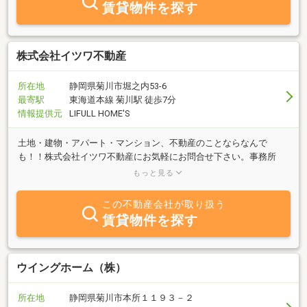
賃貸物件を探す
株式会社イツワ不動産
所在地
静岡県菊川市堀之内53-6
最寄駅
東海道本線 菊川駅 徒歩7分
情報提供元
LIFULL HOME'S
土地・建物・アパート・マンション、不動産のことならなんで
も！！株式会社イツワ不動産にお気軽にお問合せ下さい。事務所
は、常葉菊川入口前です。真剣なお客様からのご要望には努力を惜
もっと見る
しみません！
この不動産会社が取り扱う
賃貸物件を探す
ウイングホーム（株）
所在地
静岡県菊川市本所１１９３－２