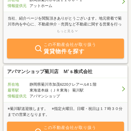
情報提供元
アットホーム
当社、紹介ページを閲覧頂きありがとうございます。地元密着で菊
川市内を中心に、不動産仲介・売買など不動産に関する営業を行っ
ております。また、建設業者でもある為、土地の造成や住宅の新
もっと見る
築・リフォームや店舗改装までご相談頂けます。菊川市で不動産の
ご相談は是非当社にお任せ下さい！
この不動産会社が取り扱う
賃貸物件を探す
アパマンショップ菊川店 Ｍ’ｓ株式会社
所在地
静岡県菊川市加茂6220クレアールⅡ１階
最寄駅
東海道本線（ＪＲ東海） 菊川駅
情報提供元
アパマンショップ
※菊川駅送迎致します。 ※指定火曜日。日曜・祝日は１７時３０分
までの営業となります。
この不動産会社が取り扱う