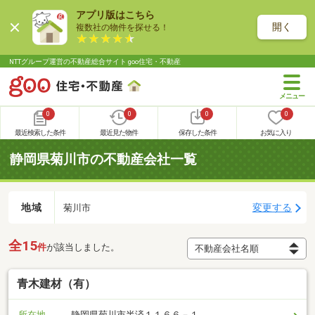
アプリ版はこちら
開く
複数社の物件を探せる！
NTTグループ運営の不動産総合サイト goo住宅・不動産
0
0
0
0
最近検索した条件
最近見た物件
保存した条件
お気に入り
静岡県菊川市の不動産会社一覧
地域
変更する
菊川市
全15
件
が該当しました。
青木建材（有）
所在地
静岡県菊川市半済１１６６－１