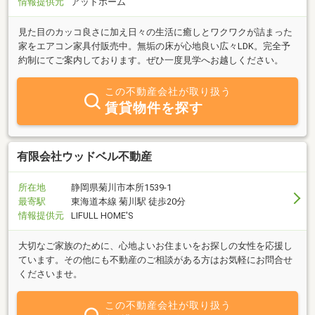
情報提供元
アットホーム
見た目のカッコ良さに加え日々の生活に癒しとワクワクが詰まった
家をエアコン家具付販売中。無垢の床が心地良い広々LDK。完全予
約制にてご案内しております。ぜひ一度見学へお越しください。
この不動産会社が取り扱う
賃貸物件を探す
有限会社ウッドベル不動産
所在地
静岡県菊川市本所1539-1
最寄駅
東海道本線 菊川駅 徒歩20分
情報提供元
LIFULL HOME'S
大切なご家族のために、心地よいお住まいをお探しの女性を応援し
ています。その他にも不動産のご相談がある方はお気軽にお問合せ
くださいませ。
この不動産会社が取り扱う