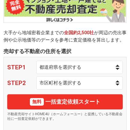
大手から地域密着企業までの
全国約2,500社
が周辺の売出事
例や公示地価等のデータを参考に査定価格を算出します。
売却する不動産の住所を選択
STEP1
STEP2
一括査定依頼スタート
無料
不動産売却サイトHOME4U（ホームフォーユー）と提携している不動産会
社に一括査定依頼ができます。