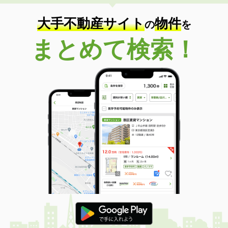
大手不動産サイト
物件
の
を
まとめて検索！