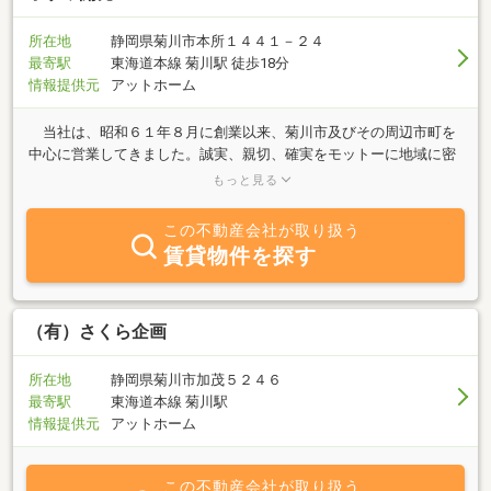
所在地
静岡県菊川市本所１４４１－２４
最寄駅
東海道本線 菊川駅 徒歩18分
情報提供元
アットホーム
当社は、昭和６１年８月に創業以来、菊川市及びその周辺市町を
中心に営業してきました。誠実、親切、確実をモットーに地域に密
着し、お客様の立場に立った仲介業務を心がけております。 「土
もっと見る
地」「新築、中古住宅」の購入、「賃貸マンション、借家」「貸事
務所、貸店舗」の賃貸、「土地、建物」の売却、「土地利用」等の
この不動産会社が取り扱う
不動産に関する御相談でしたら、当社まで是非御来店下さい。
賃貸物件を探す
（有）さくら企画
所在地
静岡県菊川市加茂５２４６
最寄駅
東海道本線 菊川駅
情報提供元
アットホーム
この不動産会社が取り扱う