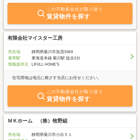
併せたスピーディーな対応を心掛けております。まずは、お気軽に
この不動産会社が取り扱う
お問い合わせください。スタッフ一同お待ちしております。
賃貸物件を探す
有限会社マイスター工房
所在地
静岡県菊川市加茂5569
最寄駅
東海道本線 菊川駅 徒歩2分
情報提供元
LIFULL HOME'S
住宅用地は地元に根ざす当店にお任せください。
この不動産会社が取り扱う
賃貸物件を探す
ＭＫホーム （株）牧野組
所在地
静岡県菊川市小出５１