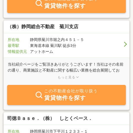
賃貸物件を探す
（株）静岡総合不動産 菊川支店
所在地
静岡県菊川市堀之内４５１－５
最寄駅
東海道本線 菊川駅 徒歩3分
情報提供元
アットホーム
当社紹介ページをご覧頂きありがとうございます！当社はその名前
の通り、商業施設と不動産に関する幅広い業務を総合展開してお
り、菊川支店では売買物件・賃貸物件と種目を問わず取り扱ってお
もっと見る
ります。中遠エリアを中心に地元の皆様に支えられて地域密着で営
業活動をさせて頂いております。不動産に関する事でしたらお気軽
この不動産会社が取り扱う
にお問い合わせ下さい。
賃貸物件を探す
司徳Ｂａｓｅ．（株） しとくベース．
所在地
静岡県菊川市下平川１２３３－１