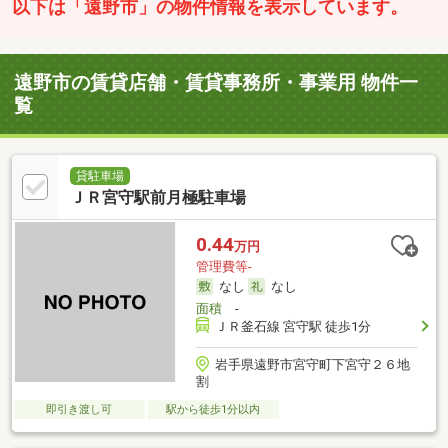
以下は「遠野市」の物件情報を表示しています。
遠野市の賃貸店舗・賃貸事務所・事業用 物件一
覧
貸駐車場
ＪＲ宮守駅前月極駐車場
0.44
万円
管理費等-
なし
なし
面積
-
ＪＲ釜石線 宮守駅 徒歩1分
岩手県遠野市宮守町下宮守２６地
割
即引き渡し可
駅から徒歩1分以内