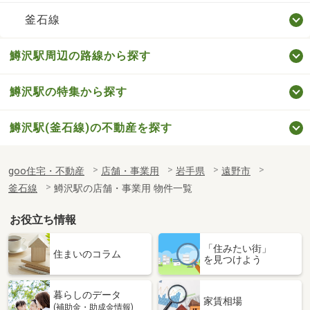
釜石線
鱒沢駅周辺の路線から探す
鱒沢駅の特集から探す
鱒沢駅(釜石線)の不動産を探す
goo住宅・不動産
店舗・事業用
岩手県
遠野市
釜石線
鱒沢駅の店舗・事業用 物件一覧
お役立ち情報
「住みたい街」
住まいのコラム
を見つけよう
暮らしのデータ
家賃相場
(補助金・助成金情報)