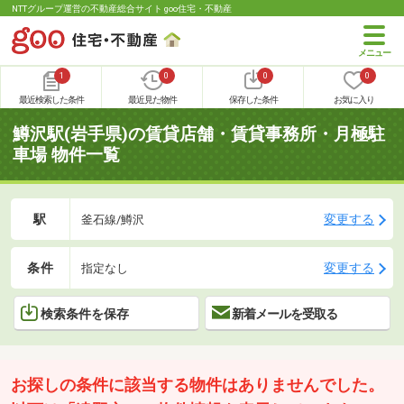
NTTグループ運営の不動産総合サイト goo住宅・不動産
1
0
0
0
最近検索した条件
最近見た物件
保存した条件
お気に入り
鱒沢駅(岩手県)の賃貸店舗・賃貸事務所・月極駐
車場 物件一覧
駅
変更する
釜石線/鱒沢
条件
変更する
指定なし
検索条件を保存
新着メールを受取る
お探しの条件に該当する物件はありませんでした。