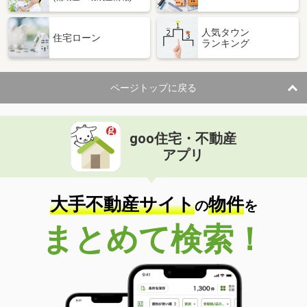
人気タウン
住宅ローン
ランキング
ページトップに戻る
goo住宅・不動産
アプリ
大手不動産サイト
物件
の
を
まとめて検索！